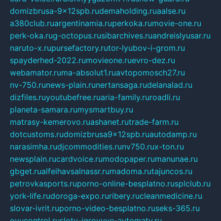
domizbrusa-9x12spb.ru
demaholding.ru
aalse.ru
a380club.ru
argentinamia.ru
perkoka.ru
movie-one.ru
perk-oka.ru
g-octopus.ru
sibarchives.ru
andreislyusar.ru
naruto-x.ru
pursefactory.ru
tor-lyubov-i-grom.ru
spayderhed-2022.ru
movieone.ru
evro-dez.ru
webamator.ru
ma-absolut1.ru
avtopomosch27.ru
nv-750.ru
news-plain.ru
nertansaga.ru
delanalad.ru
dizfiles.ru
youtubefree.ru
aria-family.ru
roadli.ru
planeta-samara.ru
mysmartbuy.ru
matrasy-kemerovo.ru
ashanet.ru
trade-farm.ru
dotcustoms.ru
domizbrusa9x12spb.ru
autodamp.ru
narasimha.ru
djcommodities.ru
nv750.ru
x-ton.ru
newsplain.ru
cardvoice.ru
modopaper.ru
manunae.ru
gbget.ru
alfeihavsalnassr.ru
madoma.ru
tajuncos.ru
petrovkasports.ru
porno-online-besplatno.ru
splclub.ru
york-life.ru
doroga-expo.ru
ribery.ru
cleanmedicine.ru
slovar-ivrit.ru
porno-video-besplatno.ru
seks-365.ru
ovucontrol.ru
sloty-igrovyye-avtomaty.ru