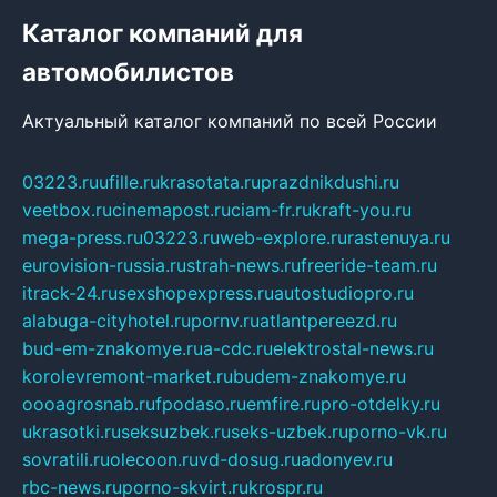
Каталог компаний для
автомобилистов
Актуальный каталог компаний по всей России
03223.ru
ufille.ru
krasotata.ru
prazdnikdushi.ru
veetbox.ru
cinemapost.ru
ciam-fr.ru
kraft-you.ru
mega-press.ru
03223.ru
web-explore.ru
rastenuya.ru
eurovision-russia.ru
strah-news.ru
freeride-team.ru
itrack-24.ru
sexshopexpress.ru
autostudiopro.ru
alabuga-cityhotel.ru
pornv.ru
atlantpereezd.ru
bud-em-znakomye.ru
a-cdc.ru
elektrostal-news.ru
korolevremont-market.ru
budem-znakomye.ru
oooagrosnab.ru
fpodaso.ru
emfire.ru
pro-otdelky.ru
ukrasotki.ru
seksuzbek.ru
seks-uzbek.ru
porno-vk.ru
sovratili.ru
olecoon.ru
vd-dosug.ru
adonyev.ru
rbc-news.ru
porno-skvirt.ru
krospr.ru