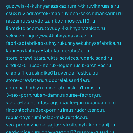
guzywia-4-kuhnyanazakaz.ru
mir-tk.ru
vlknrussia.ru
cs68.ru
vladivostok-map.ru
video-seks.ru
bankaribi.ru
raszar.ru
vskrytie-zamkov-moskva113.ru
lipetsktelecom.ru
tovudyi4kuhnyanazakaz.ru
seksuzb.ru
guzywia4kuhnyanazakaz.ru
fabrikaofabrikaokuhny.ru
kuhnyaekuhnyaafabrika.ru
kuhnyaykuhnyayfabrika.ru
e-abis1c.ru
store-brawl-stars.ru
kts-services.ru
dark-sand.ru
sindika-01.ru
sp-life.ru
x-legion.ru
sib-archives.ru
e-abis-1-c.ru
sindika01.ru
venda-festival.ru
store-brawlstars.ru
dooraleksandria.ru
antenna-highly.ru
mine-lab-msk.ru
1-mus.ru
3-sex-porn.ru
ban-damn.ru
purse-factory.ru
viagra-tablet.ru
fasbags.ru
adler-jun.ru
bandamn.ru
fincontech.ru
3sexporn.ru
1mus.ru
darksand.ru
rebus-toys.ru
minelab-msk.ru
rtdco.ru
seo-prodvizhenie-sajtov-stroitelnyh-kompanij.ru
card-voice.ru
rulonnyygazon177.ru
snow-guard.ru