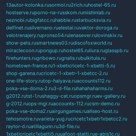
13autor-kolonka.ru
sormol.ru
2rich.ru
hostel-65.ru
hostserve.ru
porno-na-russkom.ru
mishinlab.ru
neznobi.ru
bigfatcc.ru
habble.ru
starbucksvia.ru
delfinet.ru
silvernano.ru
elestal.ru
vektor-doroga.ru
velotrenajery.ru
pronso54.ru
lenasever.ru
lovinskix.ru
show-pets.ru
smartnews03.ru
discofoxworld.ru
miraclecoon.ru
pongup.ru
hostel65.ru
liura.ru
glasspb.ru
firehunters.ru
gribowo.ru
gnalis.ru
bulkitula.ru
hometown-france.ru
1-xbeticricetc-1-xbetti-5.ru
shop-garena.ru
cricetc-1-xbetr-1-xbetcc-2.ru
one-life-story.ru
top-halyava.ru
accounts112.ru
poka-vse-doma-2.ru
3-d-file.ru
hahahaharms.ru
g2012.ru
tst-1.ru
shaggy-cat.ru
opsmgr.ru
ev-gallery.ru
g-2012.ru
ops-mgr.ru
accounts-112.ru
csm-demo.ru
poka-vse-doma2.ru
airgungames.ru
allseo-host.ru
tehosmotre.ru
varieta-yug.ru
cricetc1xbetr1xbetcc2.ru
raytor-d.ru
atillagunn.ru
3d-file.ru
1xbeticricetc1xbetti5.ru
uafoot-statti.ru
e-abis1c.ru