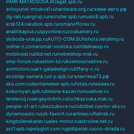
PARK-MATROSOVA.RU
agat.spb.ru
avtoyurist-moskva1.ru
hardware.org.ru
схема-авто.рф
dg-lab.ru
angrup.ru
recruiter.spb.ru
music8.spb.ru
krsk124.ru
kubok.spb.ru
romanofforex.ru
analitikaplus.ru
spyonline.ru
zosikamery.ru
sloboda-ural.pp.ru
AUTO-COM.SU
hohota.net
alimy.ru
online-z.com
aromat-vostoka.ru
otdelkaexp.ru
mobilvest.ru
bbd.net.ru
mebelshop.msk.ru
smp-forum.ru
bastion-td.ru
kosmoscreative.ru
avrmotors.ru
art-galadesign.ru
tiffany-c.ru
ecostep-samara.ru
d-p.spb.ru
галактика73.рф
sko.com.ru
davitamebel-spb.ru
fotsis.ru
tesiaes.ru
kokoroyari.spb.ru
blesna-kazan.ru
mossilver.ru
lenderoq.ru
sergeydobrin.ru
tochkazvuka.msk.ru
people-of-art.ru
bezzubova.ru
clubtibet.ru
orior-aks.ru
dynamoauto.ru
szk-favorit.ru
carlines.ru
flatnsk.ru
kingbolenskaner.ru
alex-motor.ru
astroline.net.ru
act1.spb.ru
polyglot.com.ru
gidlipetsk.ru
ooo-driada.ru