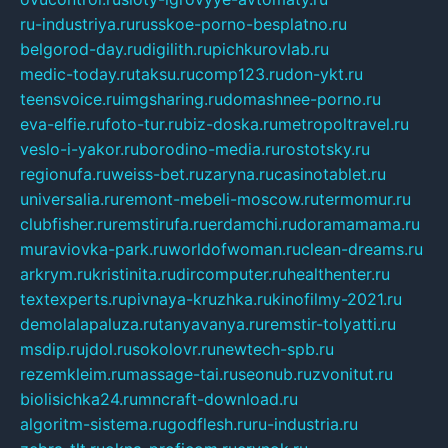
ru-industriya.ru
russkoe-porno-besplatno.ru
belgorod-day.ru
digilith.ru
pichkurovlab.ru
medic-today.ru
taksu.ru
comp123.ru
don-ykt.ru
teensvoice.ru
imgsharing.ru
domashnee-porno.ru
eva-elfie.ru
foto-tur.ru
biz-doska.ru
metropoltravel.ru
veslo-i-yakor.ru
borodino-media.ru
rostotsky.ru
regionufa.ru
weiss-bet.ru
zaryna.ru
casinotablet.ru
universalia.ru
remont-mebeli-moscow.ru
termomur.ru
clubfisher.ru
remstirufa.ru
erdamchi.ru
doramamama.ru
muraviovka-park.ru
worldofwoman.ru
clean-dreams.ru
arkrym.ru
kristinita.ru
dircomputer.ru
healthenter.ru
textexperts.ru
pivnaya-kruzhka.ru
kinofilmy-2021.ru
demolalapaluza.ru
tanyavanya.ru
remstir-tolyatti.ru
msdip.ru
jdol.ru
sokolovr.ru
newtech-spb.ru
rezemkleim.ru
massage-tai.ru
seonub.ru
zvonitut.ru
biolisichka24.ru
mncraft-download.ru
algoritm-sistema.ru
godflesh.ru
ru-industria.ru