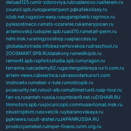
detsad125.ru
mir-zdoroviya.ru
bruslanovo.ru
siterem.ru
council.spb.ru
лодкипатриот.рф
kafekolizey.ru
iclub.net.ru
gazon-easy.ru
sugarepilekb.ru
grinox.ru
pylesostineco.ru
msts-ozarenie.ru
kameryjooan.ru
artemovskij.ru
dopler.spb.ru
aid70.ru
metall-perm.ru
ndm.msk.ru
ratingzooshop.ru
apiaccess.ru
globalautotrade.info
bezverhovskoe.ru
drsschool.ru
ZOOSMART.SPB.RU
dalakony.ru
medikijob.ru
remontt.spb.ru
photostudia.spb.ru
myragon.ru
terramia.ru
academy62.ru
gardengallereya.ru
rti.com.ru
artem-news.ru
biserinca.ru
krasnodarkurort.com
imshowtv.ru
mebel-v-tule.ru
mobtopik.ru
pcsecurity.net.ru
tool-sib.ru
multimetrunit.ru
sp-tour.ru
fan-cs.ru
santeh-russia.ru
symbian9.net.ru
DSHAIR.RU
tmmotors.spb.ru
xjocuricopii.com
musavtomat.msk.ru
obustrojdom.ru
sovetcik.ru
ybaranovskaya.ru
ppknews.ru
cult-alshei.ru
JAPANRUSSIA.RU
proekciyamebel.ru
imper-finans.ru
rim.org.ru