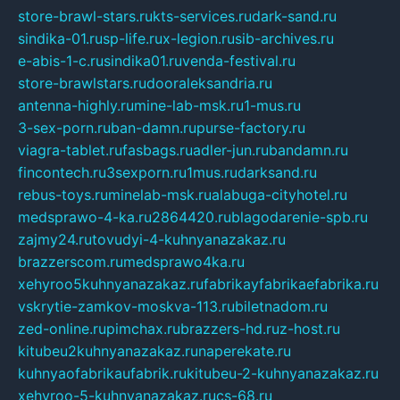
store-brawl-stars.ru
kts-services.ru
dark-sand.ru
sindika-01.ru
sp-life.ru
x-legion.ru
sib-archives.ru
e-abis-1-c.ru
sindika01.ru
venda-festival.ru
store-brawlstars.ru
dooraleksandria.ru
antenna-highly.ru
mine-lab-msk.ru
1-mus.ru
3-sex-porn.ru
ban-damn.ru
purse-factory.ru
viagra-tablet.ru
fasbags.ru
adler-jun.ru
bandamn.ru
fincontech.ru
3sexporn.ru
1mus.ru
darksand.ru
rebus-toys.ru
minelab-msk.ru
alabuga-cityhotel.ru
medsprawo-4-ka.ru
2864420.ru
blagodarenie-spb.ru
zajmy24.ru
tovudyi-4-kuhnyanazakaz.ru
brazzerscom.ru
medsprawo4ka.ru
xehyroo5kuhnyanazakaz.ru
fabrikayfabrikaefabrika.ru
vskrytie-zamkov-moskva-113.ru
biletnadom.ru
zed-online.ru
pimchax.ru
brazzers-hd.ru
z-host.ru
kitubeu2kuhnyanazakaz.ru
naperekate.ru
kuhnyaofabrikaufabrik.ru
kitubeu-2-kuhnyanazakaz.ru
xehyroo-5-kuhnyanazakaz.ru
cs-68.ru