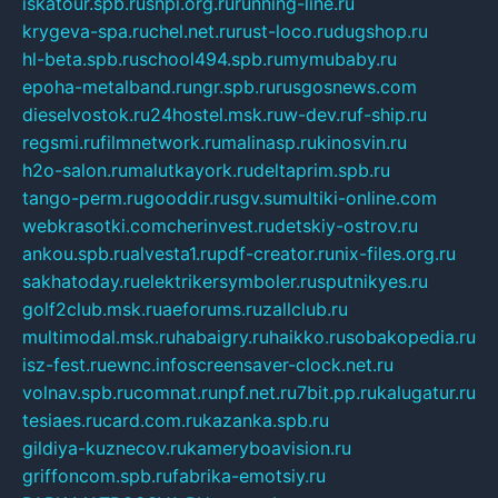
iskatour.spb.ru
snpi.org.ru
running-line.ru
krygeva-spa.ru
chel.net.ru
rust-loco.ru
dugshop.ru
hl-beta.spb.ru
school494.spb.ru
mymubaby.ru
epoha-metalband.ru
ngr.spb.ru
rusgosnews.com
dieselvostok.ru
24hostel.msk.ru
w-dev.ru
f-ship.ru
regsmi.ru
filmnetwork.ru
malinasp.ru
kinosvin.ru
h2o-salon.ru
malutkayork.ru
deltaprim.spb.ru
tango-perm.ru
gooddir.ru
sgv.su
multiki-online.com
webkrasotki.com
cherinvest.ru
detskiy-ostrov.ru
ankou.spb.ru
alvesta1.ru
pdf-creator.ru
nix-files.org.ru
sakhatoday.ru
elektrikersymboler.ru
sputnikyes.ru
golf2club.msk.ru
aeforums.ru
zallclub.ru
multimodal.msk.ru
habaigry.ru
haikko.ru
sobakopedia.ru
isz-fest.ru
ewnc.info
screensaver-clock.net.ru
volnav.spb.ru
comnat.ru
npf.net.ru
7bit.pp.ru
kalugatur.ru
tesiaes.ru
card.com.ru
kazanka.spb.ru
gildiya-kuznecov.ru
kameryboavision.ru
griffoncom.spb.ru
fabrika-emotsiy.ru