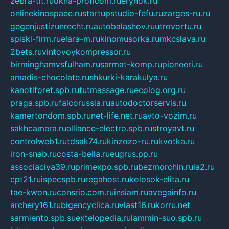
zebra-tlt.ru
okna-proficom.ru
erynok.ru
onlinekinospace.ru
startupstudio-fefu.ru
zarges-ru.ru
gegenjustizunrecht.ru
autobalashov.ru
utrovortu.ru
spiski-firm.ru
elara-m.ru
kinomusorka.ru
mkcslava.ru
2bets.ru
vintovoykompressor.ru
birminghamvsfulham.ru
sarmat-komp.ru
pioneeri.ru
amadis-chocolate.ru
shkurki-karakulya.ru
kanotiforet.spb.ru
tutmassage.ru
ecolog.org.ru
praga.spb.ru
falcorussia.ru
autodoctorservis.ru
kamertondom.spb.ru
net-life.net.ru
avto-vozim.ru
sakhcamera.ru
alliance-electro.spb.ru
stroyavt.ru
controlweb1.ru
tdsak74.ru
kinzozo-ru.ru
kvotka.ru
iron-snab.ru
costa-bella.ru
eugrus.pp.ru
associaciya39.ru
primexpo.spb.ru
bezmorchin.ru
ia2.ru
cpt21.ru
ispecspb.ru
regahost.ru
kolosok-elita.ru
tae-kwon.ru
consrio.com.ru
insiam.ru
avegainfo.ru
archery161.ru
bigencyclica.ru
vlast16.ru
korru.net
sarmiento.spb.su
extelopedia.ru
lammin-suo.spb.ru