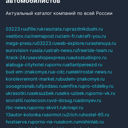
автомобилистов
Актуальный каталог компаний по всей России
03223.ru
ufille.ru
krasotata.ru
prazdnikdushi.ru
veetbox.ru
cinemapost.ru
ciam-fr.ru
kraft-you.ru
mega-press.ru
03223.ru
web-explore.ru
rastenuya.ru
eurovision-russia.ru
strah-news.ru
freeride-team.ru
itrack-24.ru
sexshopexpress.ru
autostudiopro.ru
alabuga-cityhotel.ru
pornv.ru
atlantpereezd.ru
bud-em-znakomye.ru
a-cdc.ru
elektrostal-news.ru
korolevremont-market.ru
budem-znakomye.ru
oooagrosnab.ru
fpodaso.ru
emfire.ru
pro-otdelky.ru
ukrasotki.ru
seksuzbek.ru
seks-uzbek.ru
porno-vk.ru
sovratili.ru
olecoon.ru
vd-dosug.ru
adonyev.ru
rbc-news.ru
porno-skvirt.ru
krospr.ru
13autor-kolonka.ru
sormol.ru
2rich.ru
hostel-65.ru
hostserve.ru
porno-na-russkom.ru
mishinlab.ru