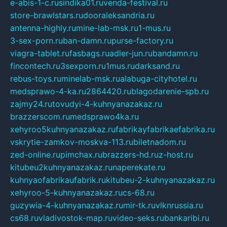
e-abis-1-c.ru
sindika01.ru
venda-festival.ru
store-brawlstars.ru
dooraleksandria.ru
antenna-highly.ru
mine-lab-msk.ru
1-mus.ru
3-sex-porn.ru
ban-damn.ru
purse-factory.ru
viagra-tablet.ru
fasbags.ru
adler-jun.ru
bandamn.ru
fincontech.ru
3sexporn.ru
1mus.ru
darksand.ru
rebus-toys.ru
minelab-msk.ru
alabuga-cityhotel.ru
medsprawo-4-ka.ru
2864420.ru
blagodarenie-spb.ru
zajmy24.ru
tovudyi-4-kuhnyanazakaz.ru
brazzerscom.ru
medsprawo4ka.ru
xehyroo5kuhnyanazakaz.ru
fabrikayfabrikaefabrika.ru
vskrytie-zamkov-moskva-113.ru
biletnadom.ru
zed-online.ru
pimchax.ru
brazzers-hd.ru
z-host.ru
kitubeu2kuhnyanazakaz.ru
naperekate.ru
kuhnyaofabrikaufabrik.ru
kitubeu-2-kuhnyanazakaz.ru
xehyroo-5-kuhnyanazakaz.ru
cs-68.ru
guzywia-4-kuhnyanazakaz.ru
mir-tk.ru
vlknrussia.ru
cs68.ru
vladivostok-map.ru
video-seks.ru
bankaribi.ru