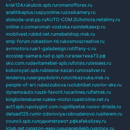
krsk124.ru
kubok.spb.ru
romanofforex.ru
analitikaplus.ru
spyonline.ru
zosikamery.ru
sloboda-ural.pp.ru
AUTO-COM.SU
hohota.net
alimy.ru
online-z.com
aromat-vostoka.ru
otdelkaexp.ru
mobilvest.ru
bbd.net.ru
mebelshop.msk.ru
smp-forum.ru
bastion-td.ru
kosmoscreative.ru
avrmotors.ru
art-galadesign.ru
tiffany-c.ru
ecostep-samara.ru
d-p.spb.ru
галактика73.рф
sko.com.ru
davitamebel-spb.ru
fotsis.ru
tesiaes.ru
kokoroyari.spb.ru
blesna-kazan.ru
mossilver.ru
lenderoq.ru
sergeydobrin.ru
tochkazvuka.msk.ru
people-of-art.ru
bezzubova.ru
clubtibet.ru
orior-aks.ru
dynamoauto.ru
szk-favorit.ru
carlines.ru
flatnsk.ru
kingbolenskaner.ru
alex-motor.ru
astroline.net.ru
act1.spb.ru
polyglot.com.ru
gidlipetsk.ru
ooo-driada.ru
detsad125.ru
mir-zdoroviya.ru
bruslanovo.ru
siterem.ru
council.spb.ru
лодкипатриот.рф
kafekolizey.ru
iclub.net.ru
gazon-easy.ru
sugarepilekb.ru
grinox.ru