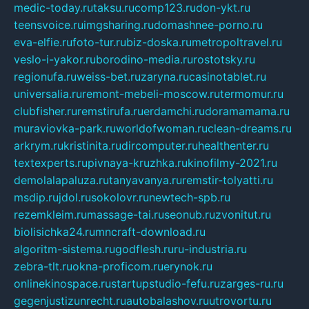
medic-today.ru
taksu.ru
comp123.ru
don-ykt.ru
teensvoice.ru
imgsharing.ru
domashnee-porno.ru
eva-elfie.ru
foto-tur.ru
biz-doska.ru
metropoltravel.ru
veslo-i-yakor.ru
borodino-media.ru
rostotsky.ru
regionufa.ru
weiss-bet.ru
zaryna.ru
casinotablet.ru
universalia.ru
remont-mebeli-moscow.ru
termomur.ru
clubfisher.ru
remstirufa.ru
erdamchi.ru
doramamama.ru
muraviovka-park.ru
worldofwoman.ru
clean-dreams.ru
arkrym.ru
kristinita.ru
dircomputer.ru
healthenter.ru
textexperts.ru
pivnaya-kruzhka.ru
kinofilmy-2021.ru
demolalapaluza.ru
tanyavanya.ru
remstir-tolyatti.ru
msdip.ru
jdol.ru
sokolovr.ru
newtech-spb.ru
rezemkleim.ru
massage-tai.ru
seonub.ru
zvonitut.ru
biolisichka24.ru
mncraft-download.ru
algoritm-sistema.ru
godflesh.ru
ru-industria.ru
zebra-tlt.ru
okna-proficom.ru
erynok.ru
onlinekinospace.ru
startupstudio-fefu.ru
zarges-ru.ru
gegenjustizunrecht.ru
autobalashov.ru
utrovortu.ru