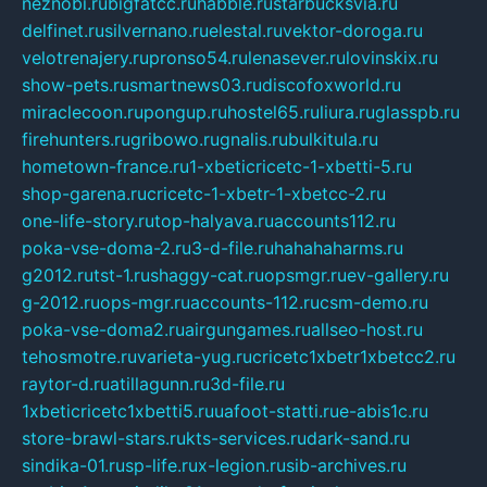
neznobi.ru
bigfatcc.ru
habble.ru
starbucksvia.ru
delfinet.ru
silvernano.ru
elestal.ru
vektor-doroga.ru
velotrenajery.ru
pronso54.ru
lenasever.ru
lovinskix.ru
show-pets.ru
smartnews03.ru
discofoxworld.ru
miraclecoon.ru
pongup.ru
hostel65.ru
liura.ru
glasspb.ru
firehunters.ru
gribowo.ru
gnalis.ru
bulkitula.ru
hometown-france.ru
1-xbeticricetc-1-xbetti-5.ru
shop-garena.ru
cricetc-1-xbetr-1-xbetcc-2.ru
one-life-story.ru
top-halyava.ru
accounts112.ru
poka-vse-doma-2.ru
3-d-file.ru
hahahaharms.ru
g2012.ru
tst-1.ru
shaggy-cat.ru
opsmgr.ru
ev-gallery.ru
g-2012.ru
ops-mgr.ru
accounts-112.ru
csm-demo.ru
poka-vse-doma2.ru
airgungames.ru
allseo-host.ru
tehosmotre.ru
varieta-yug.ru
cricetc1xbetr1xbetcc2.ru
raytor-d.ru
atillagunn.ru
3d-file.ru
1xbeticricetc1xbetti5.ru
uafoot-statti.ru
e-abis1c.ru
store-brawl-stars.ru
kts-services.ru
dark-sand.ru
sindika-01.ru
sp-life.ru
x-legion.ru
sib-archives.ru