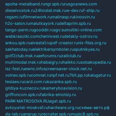
epoha-metalband.ru
ngr.spb.ru
rusgosnews.com
dieselvostok.ru
24hostel.msk.ru
w-dev.ru
f-ship.ru
regsmi.ru
filmnetwork.ru
malinasp.ru
kinosvin.ru
h2o-salon.ru
malutkayork.ru
deltaprim.spb.ru
tango-perm.ru
gooddir.ru
sgv.su
multiki-online.com
webkrasotki.com
cherinvest.ru
detskiy-ostrov.ru
ankou.spb.ru
alvesta1.ru
pdf-creator.ru
nix-files.org.ru
sakhatoday.ru
elektrikersymboler.ru
sputnikyes.ru
golf2club.msk.ru
aeforums.ru
zallclub.ru
multimodal.msk.ru
habaigry.ru
haikko.ru
sobakopedia.ru
isz-fest.ru
ewnc.info
screensaver-clock.net.ru
volnav.spb.ru
comnat.ru
npf.net.ru
7bit.pp.ru
kalugatur.ru
tesiaes.ru
card.com.ru
kazanka.spb.ru
gildiya-kuznecov.ru
kameryboavision.ru
griffoncom.spb.ru
fabrika-emotsiy.ru
PARK-MATROSOVA.RU
agat.spb.ru
avtoyurist-moskva1.ru
hardware.org.ru
схема-авто.рф
dg-lab.ru
angrup.ru
recruiter.spb.ru
music8.spb.ru