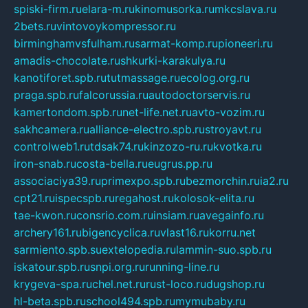
spiski-firm.ru
elara-m.ru
kinomusorka.ru
mkcslava.ru
2bets.ru
vintovoykompressor.ru
birminghamvsfulham.ru
sarmat-komp.ru
pioneeri.ru
amadis-chocolate.ru
shkurki-karakulya.ru
kanotiforet.spb.ru
tutmassage.ru
ecolog.org.ru
praga.spb.ru
falcorussia.ru
autodoctorservis.ru
kamertondom.spb.ru
net-life.net.ru
avto-vozim.ru
sakhcamera.ru
alliance-electro.spb.ru
stroyavt.ru
controlweb1.ru
tdsak74.ru
kinzozo-ru.ru
kvotka.ru
iron-snab.ru
costa-bella.ru
eugrus.pp.ru
associaciya39.ru
primexpo.spb.ru
bezmorchin.ru
ia2.ru
cpt21.ru
ispecspb.ru
regahost.ru
kolosok-elita.ru
tae-kwon.ru
consrio.com.ru
insiam.ru
avegainfo.ru
archery161.ru
bigencyclica.ru
vlast16.ru
korru.net
sarmiento.spb.su
extelopedia.ru
lammin-suo.spb.ru
iskatour.spb.ru
snpi.org.ru
running-line.ru
krygeva-spa.ru
chel.net.ru
rust-loco.ru
dugshop.ru
hl-beta.spb.ru
school494.spb.ru
mymubaby.ru