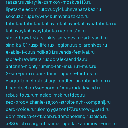
raszar.ru
vskrytie-zamkov-moskva113.ru
lipetsktelecom.ru
tovudyi4kuhnyanazakaz.ru
seksuzb.ru
guzywia4kuhnyanazakaz.ru
fabrikaofabrikaokuhny.ru
kuhnyaekuhnyaafabrika.ru
kuhnyaykuhnyayfabrika.ru
e-abis1c.ru
store-brawl-stars.ru
kts-services.ru
dark-sand.ru
sindika-01.ru
sp-life.ru
x-legion.ru
sib-archives.ru
e-abis-1-c.ru
sindika01.ru
venda-festival.ru
store-brawlstars.ru
dooraleksandria.ru
antenna-highly.ru
mine-lab-msk.ru
1-mus.ru
3-sex-porn.ru
ban-damn.ru
purse-factory.ru
viagra-tablet.ru
fasbags.ru
adler-jun.ru
bandamn.ru
fincontech.ru
3sexporn.ru
1mus.ru
darksand.ru
rebus-toys.ru
minelab-msk.ru
rtdco.ru
seo-prodvizhenie-sajtov-stroitelnyh-kompanij.ru
card-voice.ru
rulonnyygazon177.ru
snow-guard.ru
domizbrusa-9x12spb.ru
demaholding.ru
aalse.ru
a380club.ru
argentinamia.ru
perkoka.ru
movie-one.ru