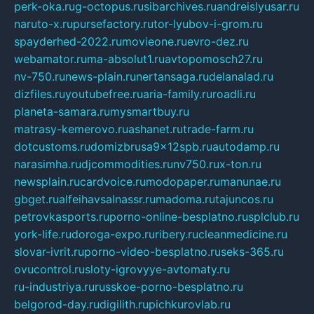
perk-oka.ru
g-octopus.ru
sibarchives.ru
andreislyusar.ru
naruto-x.ru
pursefactory.ru
tor-lyubov-i-grom.ru
spayderhed-2022.ru
movieone.ru
evro-dez.ru
webamator.ru
ma-absolut1.ru
avtopomosch27.ru
nv-750.ru
news-plain.ru
nertansaga.ru
delanalad.ru
dizfiles.ru
youtubefree.ru
aria-family.ru
roadli.ru
planeta-samara.ru
mysmartbuy.ru
matrasy-kemerovo.ru
ashanet.ru
trade-farm.ru
dotcustoms.ru
domizbrusa9x12spb.ru
autodamp.ru
narasimha.ru
djcommodities.ru
nv750.ru
x-ton.ru
newsplain.ru
cardvoice.ru
modopaper.ru
manunae.ru
gbget.ru
alfeihavsalnassr.ru
madoma.ru
tajuncos.ru
petrovkasports.ru
porno-online-besplatno.ru
splclub.ru
york-life.ru
doroga-expo.ru
ribery.ru
cleanmedicine.ru
slovar-ivrit.ru
porno-video-besplatno.ru
seks-365.ru
ovucontrol.ru
sloty-igrovyye-avtomaty.ru
ru-industriya.ru
russkoe-porno-besplatno.ru
belgorod-day.ru
digilith.ru
pichkurovlab.ru