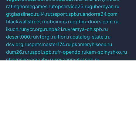
ratinghomegames.ru
topservice25.ru
gubernyan.ru
gtglasslined.ru
ii4.ru
tssport.spb.ru
andorra24.com
blackwallstreet.ru
oboimos.ru
optim-doors.com.ru
ikuch.ru
nycr.org.ru
npa21.ru
vremya-ch.spb.ru
desert000.ru
ivtorgi.ru
ifiori.ru
catalog-statei.ru
dcv.org.ru
spetsmaster174.ru
ipkameryhiseeu.ru
dum26.ru
ruspol.spb.ru
fr-opendp.ru
kam-solnyshko.ru
cheyenne-arapaho.ru
sevzapmetal.spb.ru
ted-lapidus.spb.ru
parasite-eliminator.ru
sigma-complete.ru
modernworld.ru
dama-moda.ru
eholot-group.ru
sk-nvkz.ru
DRONGOLD.RU
democratia2.ru
i-farmer.ru
mass-sport.org
jablonex.spb.ru
bookmess.ru
linkword.ru
refineua.com.ru
cs-spec.net.ru
altay-mebel.ru
DNK-THEATRE.RU
mechaniks.spb.ru
ipcamtechage.ru
skosta.ru
a-sun.ru
stroy-ldsp.ru
snowlands.org.ru
childrensshoes.ru
mrlizzy.ru
mebelsofiakrd.ru
bulizhenko.ru
rumantick.net.ru
mtszerno.ru