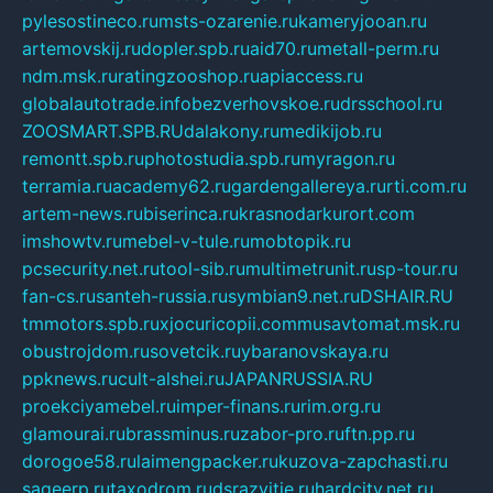
pylesostineco.ru
msts-ozarenie.ru
kameryjooan.ru
artemovskij.ru
dopler.spb.ru
aid70.ru
metall-perm.ru
ndm.msk.ru
ratingzooshop.ru
apiaccess.ru
globalautotrade.info
bezverhovskoe.ru
drsschool.ru
ZOOSMART.SPB.RU
dalakony.ru
medikijob.ru
remontt.spb.ru
photostudia.spb.ru
myragon.ru
terramia.ru
academy62.ru
gardengallereya.ru
rti.com.ru
artem-news.ru
biserinca.ru
krasnodarkurort.com
imshowtv.ru
mebel-v-tule.ru
mobtopik.ru
pcsecurity.net.ru
tool-sib.ru
multimetrunit.ru
sp-tour.ru
fan-cs.ru
santeh-russia.ru
symbian9.net.ru
DSHAIR.RU
tmmotors.spb.ru
xjocuricopii.com
musavtomat.msk.ru
obustrojdom.ru
sovetcik.ru
ybaranovskaya.ru
ppknews.ru
cult-alshei.ru
JAPANRUSSIA.RU
proekciyamebel.ru
imper-finans.ru
rim.org.ru
glamourai.ru
brassminus.ru
zabor-pro.ru
ftn.pp.ru
dorogoe58.ru
laimengpacker.ru
kuzova-zapchasti.ru
sageerp.ru
taxodrom.ru
dsrazvitie.ru
hardcity.net.ru