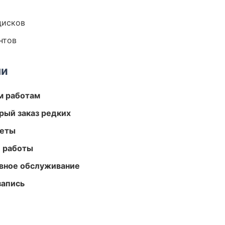
дисков
нтов
ми
м работам
рый заказ редких
меты
е работы
вное обслуживание
запись