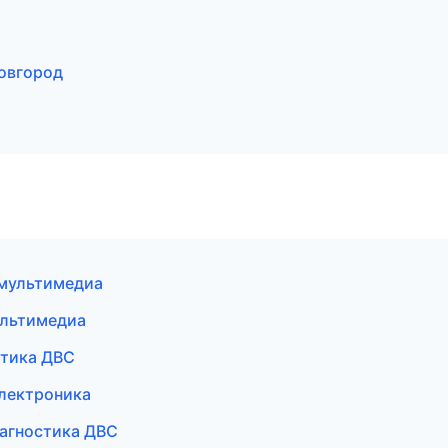
Новгород
 мультимедиа
ультимедиа
стика ДВС
электроника
иагностика ДВС