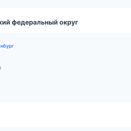
ский федеральный округ
инбург
к