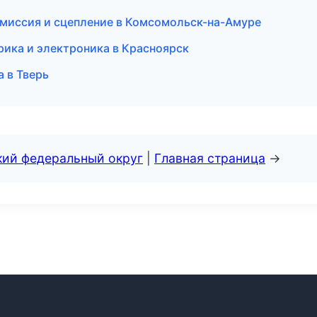
нсмиссия и сцепление в Комсомольск-на-Амуре
трика и электроника в Красноярск
а в Тверь
кий федеральный округ
|
Главная страница
→