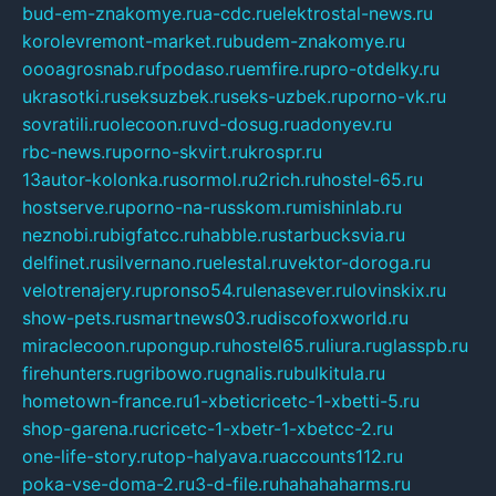
bud-em-znakomye.ru
a-cdc.ru
elektrostal-news.ru
korolevremont-market.ru
budem-znakomye.ru
oooagrosnab.ru
fpodaso.ru
emfire.ru
pro-otdelky.ru
ukrasotki.ru
seksuzbek.ru
seks-uzbek.ru
porno-vk.ru
sovratili.ru
olecoon.ru
vd-dosug.ru
adonyev.ru
rbc-news.ru
porno-skvirt.ru
krospr.ru
13autor-kolonka.ru
sormol.ru
2rich.ru
hostel-65.ru
hostserve.ru
porno-na-russkom.ru
mishinlab.ru
neznobi.ru
bigfatcc.ru
habble.ru
starbucksvia.ru
delfinet.ru
silvernano.ru
elestal.ru
vektor-doroga.ru
velotrenajery.ru
pronso54.ru
lenasever.ru
lovinskix.ru
show-pets.ru
smartnews03.ru
discofoxworld.ru
miraclecoon.ru
pongup.ru
hostel65.ru
liura.ru
glasspb.ru
firehunters.ru
gribowo.ru
gnalis.ru
bulkitula.ru
hometown-france.ru
1-xbeticricetc-1-xbetti-5.ru
shop-garena.ru
cricetc-1-xbetr-1-xbetcc-2.ru
one-life-story.ru
top-halyava.ru
accounts112.ru
poka-vse-doma-2.ru
3-d-file.ru
hahahaharms.ru