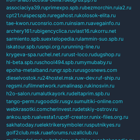
associaciya39.ru
primexpo.spb.ru
bezmorchin.ru
ia2.ru
cpt21.ru
ispecspb.ru
regahost.ru
kolosok-elita.ru
tae-kwon.ru
consrio.com.ru
insiam.ru
avegainfo.ru
archery161.ru
bigencyclica.ru
vlast16.ru
korru.net
sarmiento.spb.su
extelopedia.ru
lammin-suo.spb.ru
iskatour.spb.ru
snpi.org.ru
running-line.ru
krygeva-spa.ru
chel.net.ru
rust-loco.ru
dugshop.ru
hl-beta.spb.ru
school494.spb.ru
mymubaby.ru
epoha-metalband.ru
ngr.spb.ru
rusgosnews.com
dieselvostok.ru
24hostel.msk.ru
w-dev.ru
f-ship.ru
regsmi.ru
filmnetwork.ru
malinasp.ru
kinosvin.ru
h2o-salon.ru
malutkayork.ru
deltaprim.spb.ru
tango-perm.ru
gooddir.ru
sgv.su
multiki-online.com
webkrasotki.com
cherinvest.ru
detskiy-ostrov.ru
ankou.spb.ru
alvesta1.ru
pdf-creator.ru
nix-files.org.ru
sakhatoday.ru
elektrikersymboler.ru
sputnikyes.ru
golf2club.msk.ru
aeforums.ru
zallclub.ru