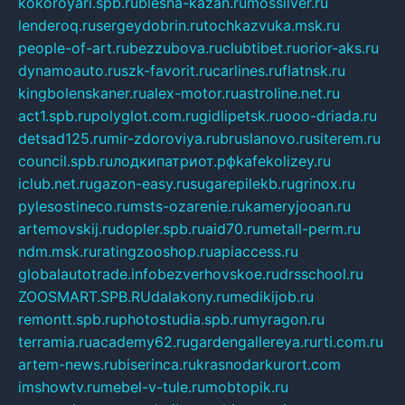
kokoroyari.spb.ru
blesna-kazan.ru
mossilver.ru
lenderoq.ru
sergeydobrin.ru
tochkazvuka.msk.ru
people-of-art.ru
bezzubova.ru
clubtibet.ru
orior-aks.ru
dynamoauto.ru
szk-favorit.ru
carlines.ru
flatnsk.ru
kingbolenskaner.ru
alex-motor.ru
astroline.net.ru
act1.spb.ru
polyglot.com.ru
gidlipetsk.ru
ooo-driada.ru
detsad125.ru
mir-zdoroviya.ru
bruslanovo.ru
siterem.ru
council.spb.ru
лодкипатриот.рф
kafekolizey.ru
iclub.net.ru
gazon-easy.ru
sugarepilekb.ru
grinox.ru
pylesostineco.ru
msts-ozarenie.ru
kameryjooan.ru
artemovskij.ru
dopler.spb.ru
aid70.ru
metall-perm.ru
ndm.msk.ru
ratingzooshop.ru
apiaccess.ru
globalautotrade.info
bezverhovskoe.ru
drsschool.ru
ZOOSMART.SPB.RU
dalakony.ru
medikijob.ru
remontt.spb.ru
photostudia.spb.ru
myragon.ru
terramia.ru
academy62.ru
gardengallereya.ru
rti.com.ru
artem-news.ru
biserinca.ru
krasnodarkurort.com
imshowtv.ru
mebel-v-tule.ru
mobtopik.ru