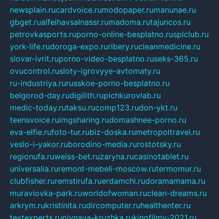
newsplain.ru
cardvoice.ru
modopaper.ru
manunae.ru
gbget.ru
alfeihavsalnassr.ru
madoma.ru
tajuncos.ru
petrovkasports.ru
porno-online-besplatno.ru
splclub.ru
york-life.ru
doroga-expo.ru
ribery.ru
cleanmedicine.ru
slovar-ivrit.ru
porno-video-besplatno.ru
seks-365.ru
ovucontrol.ru
sloty-igrovyye-avtomaty.ru
ru-industriya.ru
russkoe-porno-besplatno.ru
belgorod-day.ru
digilith.ru
pichkurovlab.ru
medic-today.ru
taksu.ru
comp123.ru
don-ykt.ru
teensvoice.ru
imgsharing.ru
domashnee-porno.ru
eva-elfie.ru
foto-tur.ru
biz-doska.ru
metropoltravel.ru
veslo-i-yakor.ru
borodino-media.ru
rostotsky.ru
regionufa.ru
weiss-bet.ru
zaryna.ru
casinotablet.ru
universalia.ru
remont-mebeli-moscow.ru
termomur.ru
clubfisher.ru
remstirufa.ru
erdamchi.ru
doramamama.ru
muraviovka-park.ru
worldofwoman.ru
clean-dreams.ru
arkrym.ru
kristinita.ru
dircomputer.ru
healthenter.ru
textexperts.ru
pivnaya-kruzhka.ru
kinofilmy-2021.ru