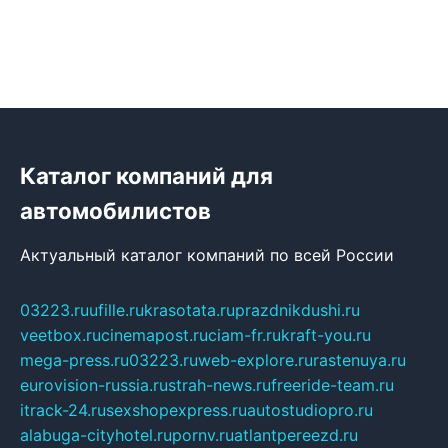
Каталог компаний для
автомобилистов
Актуальный каталог компаний по всей России
03223.ru
ufille.ru
krasotata.ru
prazdnikdushi.ru
veetbox.ru
cinemapost.ru
ciam-fr.ru
kraft-you.ru
mega-press.ru
03223.ru
web-explore.ru
rastenuya.ru
eurovision-russia.ru
strah-news.ru
freeride-team.ru
itrack-24.ru
sexshopexpress.ru
autostudiopro.ru
alabuga-cityhotel.ru
pornv.ru
atlantpereezd.ru