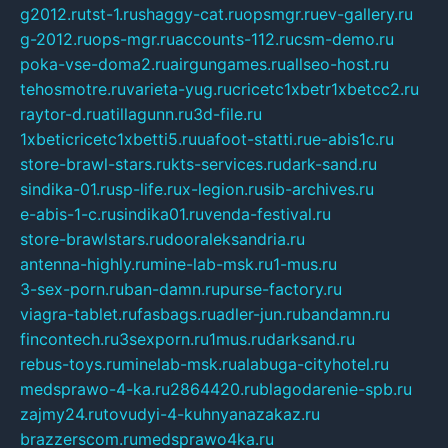
g2012.ru
tst-1.ru
shaggy-cat.ru
opsmgr.ru
ev-gallery.ru
g-2012.ru
ops-mgr.ru
accounts-112.ru
csm-demo.ru
poka-vse-doma2.ru
airgungames.ru
allseo-host.ru
tehosmotre.ru
varieta-yug.ru
cricetc1xbetr1xbetcc2.ru
raytor-d.ru
atillagunn.ru
3d-file.ru
1xbeticricetc1xbetti5.ru
uafoot-statti.ru
e-abis1c.ru
store-brawl-stars.ru
kts-services.ru
dark-sand.ru
sindika-01.ru
sp-life.ru
x-legion.ru
sib-archives.ru
e-abis-1-c.ru
sindika01.ru
venda-festival.ru
store-brawlstars.ru
dooraleksandria.ru
antenna-highly.ru
mine-lab-msk.ru
1-mus.ru
3-sex-porn.ru
ban-damn.ru
purse-factory.ru
viagra-tablet.ru
fasbags.ru
adler-jun.ru
bandamn.ru
fincontech.ru
3sexporn.ru
1mus.ru
darksand.ru
rebus-toys.ru
minelab-msk.ru
alabuga-cityhotel.ru
medsprawo-4-ka.ru
2864420.ru
blagodarenie-spb.ru
zajmy24.ru
tovudyi-4-kuhnyanazakaz.ru
brazzerscom.ru
medsprawo4ka.ru