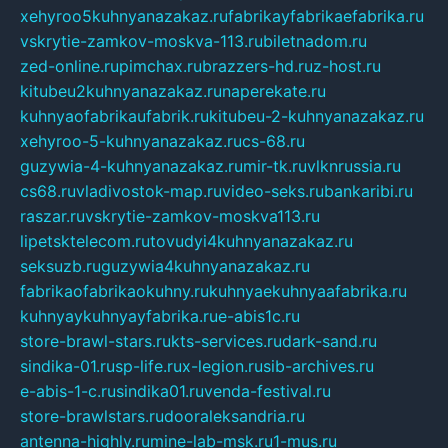
xehyroo5kuhnyanazakaz.ru
fabrikayfabrikaefabrika.ru
vskrytie-zamkov-moskva-113.ru
biletnadom.ru
zed-online.ru
pimchax.ru
brazzers-hd.ru
z-host.ru
kitubeu2kuhnyanazakaz.ru
naperekate.ru
kuhnyaofabrikaufabrik.ru
kitubeu-2-kuhnyanazakaz.ru
xehyroo-5-kuhnyanazakaz.ru
cs-68.ru
guzywia-4-kuhnyanazakaz.ru
mir-tk.ru
vlknrussia.ru
cs68.ru
vladivostok-map.ru
video-seks.ru
bankaribi.ru
raszar.ru
vskrytie-zamkov-moskva113.ru
lipetsktelecom.ru
tovudyi4kuhnyanazakaz.ru
seksuzb.ru
guzywia4kuhnyanazakaz.ru
fabrikaofabrikaokuhny.ru
kuhnyaekuhnyaafabrika.ru
kuhnyaykuhnyayfabrika.ru
e-abis1c.ru
store-brawl-stars.ru
kts-services.ru
dark-sand.ru
sindika-01.ru
sp-life.ru
x-legion.ru
sib-archives.ru
e-abis-1-c.ru
sindika01.ru
venda-festival.ru
store-brawlstars.ru
dooraleksandria.ru
antenna-highly.ru
mine-lab-msk.ru
1-mus.ru