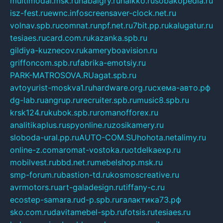
multimodal.msk.ru
habaigry.ru
haikko.ru
sobakopedia.ru
isz-fest.ru
ewnc.info
screensaver-clock.net.ru
volnav.spb.ru
comnat.ru
npf.net.ru
7bit.pp.ru
kalugatur.ru
tesiaes.ru
card.com.ru
kazanka.spb.ru
gildiya-kuznecov.ru
kameryboavision.ru
griffoncom.spb.ru
fabrika-emotsiy.ru
PARK-MATROSOVA.RU
agat.spb.ru
avtoyurist-moskva1.ru
hardware.org.ru
схема-авто.рф
dg-lab.ru
angrup.ru
recruiter.spb.ru
music8.spb.ru
krsk124.ru
kubok.spb.ru
romanofforex.ru
analitikaplus.ru
spyonline.ru
zosikamery.ru
sloboda-ural.pp.ru
AUTO-COM.SU
hohota.net
alimy.ru
online-z.com
aromat-vostoka.ru
otdelkaexp.ru
mobilvest.ru
bbd.net.ru
mebelshop.msk.ru
smp-forum.ru
bastion-td.ru
kosmoscreative.ru
avrmotors.ru
art-galadesign.ru
tiffany-c.ru
ecostep-samara.ru
d-p.spb.ru
галактика73.рф
sko.com.ru
davitamebel-spb.ru
fotsis.ru
tesiaes.ru