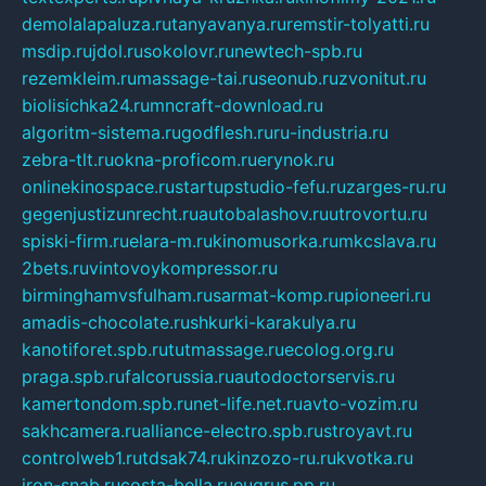
demolalapaluza.ru
tanyavanya.ru
remstir-tolyatti.ru
msdip.ru
jdol.ru
sokolovr.ru
newtech-spb.ru
rezemkleim.ru
massage-tai.ru
seonub.ru
zvonitut.ru
biolisichka24.ru
mncraft-download.ru
algoritm-sistema.ru
godflesh.ru
ru-industria.ru
zebra-tlt.ru
okna-proficom.ru
erynok.ru
onlinekinospace.ru
startupstudio-fefu.ru
zarges-ru.ru
gegenjustizunrecht.ru
autobalashov.ru
utrovortu.ru
spiski-firm.ru
elara-m.ru
kinomusorka.ru
mkcslava.ru
2bets.ru
vintovoykompressor.ru
birminghamvsfulham.ru
sarmat-komp.ru
pioneeri.ru
amadis-chocolate.ru
shkurki-karakulya.ru
kanotiforet.spb.ru
tutmassage.ru
ecolog.org.ru
praga.spb.ru
falcorussia.ru
autodoctorservis.ru
kamertondom.spb.ru
net-life.net.ru
avto-vozim.ru
sakhcamera.ru
alliance-electro.spb.ru
stroyavt.ru
controlweb1.ru
tdsak74.ru
kinzozo-ru.ru
kvotka.ru
iron-snab.ru
costa-bella.ru
eugrus.pp.ru