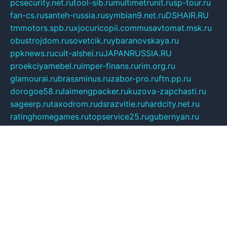
pcsecurity.net.ru
tool-sib.ru
multimetrunit.ru
sp-tour.ru
fan-cs.ru
santeh-russia.ru
symbian9.net.ru
DSHAIR.RU
tmmotors.spb.ru
xjocuricopii.com
musavtomat.msk.ru
obustrojdom.ru
sovetcik.ru
ybaranovskaya.ru
ppknews.ru
cult-alshei.ru
JAPANRUSSIA.RU
proekciyamebel.ru
imper-finans.ru
rim.org.ru
glamourai.ru
brassminus.ru
zabor-pro.ru
ftn.pp.ru
dorogoe58.ru
laimengpacker.ru
kuzova-zapchasti.ru
sageerp.ru
taxodrom.ru
dsrazvitie.ru
hardcity.net.ru
ratinghomegames.ru
topservice25.ru
gubernyan.ru
gtglasslined.ru
ii4.ru
tssport.spb.ru
andorra24.com
blackwallstreet.ru
oboimos.ru
optim-doors.com.ru
ikuch.ru
nycr.org.ru
npa21.ru
vremya-ch.spb.ru
desert000.ru
ivtorgi.ru
ifiori.ru
catalog-statei.ru
dcv.org.ru
spetsmaster174.ru
ipkameryhiseeu.ru
dum26.ru
ruspol.spb.ru
fr-opendp.ru
kam-solnyshko.ru
cheyenne-arapaho.ru
sevzapmetal.spb.ru
ted-lapidus.spb.ru
parasite-eliminator.ru