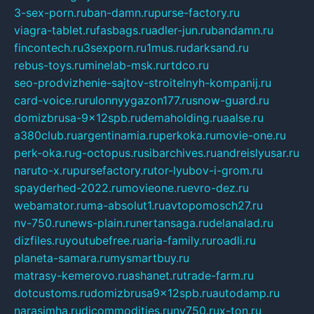
3-sex-porn.ru
ban-damn.ru
purse-factory.ru
viagra-tablet.ru
fasbags.ru
adler-jun.ru
bandamn.ru
fincontech.ru
3sexporn.ru
1mus.ru
darksand.ru
rebus-toys.ru
minelab-msk.ru
rtdco.ru
seo-prodvizhenie-sajtov-stroitelnyh-kompanij.ru
card-voice.ru
rulonnyygazon177.ru
snow-guard.ru
domizbrusa-9x12spb.ru
demaholding.ru
aalse.ru
a380club.ru
argentinamia.ru
perkoka.ru
movie-one.ru
perk-oka.ru
g-octopus.ru
sibarchives.ru
andreislyusar.ru
naruto-x.ru
pursefactory.ru
tor-lyubov-i-grom.ru
spayderhed-2022.ru
movieone.ru
evro-dez.ru
webamator.ru
ma-absolut1.ru
avtopomosch27.ru
nv-750.ru
news-plain.ru
nertansaga.ru
delanalad.ru
dizfiles.ru
youtubefree.ru
aria-family.ru
roadli.ru
planeta-samara.ru
mysmartbuy.ru
matrasy-kemerovo.ru
ashanet.ru
trade-farm.ru
dotcustoms.ru
domizbrusa9x12spb.ru
autodamp.ru
narasimha.ru
djcommodities.ru
nv750.ru
x-ton.ru