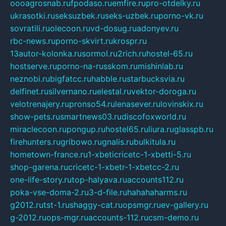
oooagrosnab.ru
fpodaso.ru
emfire.ru
pro-otdelky.ru
ukrasotki.ru
seksuzbek.ru
seks-uzbek.ru
porno-vk.ru
sovratili.ru
olecoon.ru
vd-dosug.ru
adonyev.ru
rbc-news.ru
porno-skvirt.ru
krospr.ru
13autor-kolonka.ru
sormol.ru
2rich.ru
hostel-65.ru
hostserve.ru
porno-na-russkom.ru
mishinlab.ru
neznobi.ru
bigfatcc.ru
habble.ru
starbucksvia.ru
delfinet.ru
silvernano.ru
elestal.ru
vektor-doroga.ru
velotrenajery.ru
pronso54.ru
lenasever.ru
lovinskix.ru
show-pets.ru
smartnews03.ru
discofoxworld.ru
miraclecoon.ru
pongup.ru
hostel65.ru
liura.ru
glasspb.ru
firehunters.ru
gribowo.ru
gnalis.ru
bulkitula.ru
hometown-france.ru
1-xbeticricetc-1-xbetti-5.ru
shop-garena.ru
cricetc-1-xbetr-1-xbetcc-2.ru
one-life-story.ru
top-halyava.ru
accounts112.ru
poka-vse-doma-2.ru
3-d-file.ru
hahahaharms.ru
g2012.ru
tst-1.ru
shaggy-cat.ru
opsmgr.ru
ev-gallery.ru
g-2012.ru
ops-mgr.ru
accounts-112.ru
csm-demo.ru