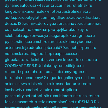
dynamoauto.ru
szk-favorit.ru
carlines.ru
flatnsk.ru
kingbolenskaner.ru
alex-motor.ru
astroline.net.ru
act1.spb.ru
polyglot.com.ru
gidlipetsk.ru
ooo-driada.ru
detsad125.ru
mir-zdoroviya.ru
bruslanovo.ru
siterem.ru
council.spb.ru
лодкипатриот.рф
kafekolizey.ru
iclub.net.ru
gazon-easy.ru
sugarepilekb.ru
grinox.ru
pylesostineco.ru
msts-ozarenie.ru
kameryjooan.ru
artemovskij.ru
dopler.spb.ru
aid70.ru
metall-perm.ru
ndm.msk.ru
ratingzooshop.ru
apiaccess.ru
globalautotrade.info
bezverhovskoe.ru
drsschool.ru
ZOOSMART.SPB.RU
dalakony.ru
medikijob.ru
remontt.spb.ru
photostudia.spb.ru
myragon.ru
terramia.ru
academy62.ru
gardengallereya.ru
rti.com.ru
artem-news.ru
biserinca.ru
krasnodarkurort.com
imshowtv.ru
mebel-v-tule.ru
mobtopik.ru
pcsecurity.net.ru
tool-sib.ru
multimetrunit.ru
sp-tour.ru
fan-cs.ru
santeh-russia.ru
symbian9.net.ru
DSHAIR.RU
tmmotors.spb.ru
xjocuricopii.com
musavtomat.msk.ru