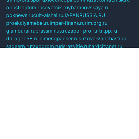
obustrojdom.ru
sovetcik.ru
ybaranovskaya.ru
ppknews.ru
cult-alshei.ru
JAPANRUSSIA.RU
proekciyamebel.ru
imper-finans.ru
rim.org.ru
glamourai.ru
brassminus.ru
zabor-pro.ru
ftn.pp.ru
dorogoe58.ru
laimengpacker.ru
kuzova-zapchasti.ru
sageerp.ru
taxodrom.ru
dsrazvitie.ru
hardcity.net.ru
ratinghomegames.ru
topservice25.ru
gubernyan.ru
gtglasslined.ru
ii4.ru
tssport.spb.ru
andorra24.com
blackwallstreet.ru
oboimos.ru
optim-doors.com.ru
ikuch.ru
nycr.org.ru
npa21.ru
vremya-ch.spb.ru
desert000.ru
ivtorgi.ru
ifiori.ru
catalog-statei.ru
dcv.org.ru
spetsmaster174.ru
ipkameryhiseeu.ru
dum26.ru
ruspol.spb.ru
fr-opendp.ru
kam-solnyshko.ru
cheyenne-arapaho.ru
sevzapmetal.spb.ru
ted-lapidus.spb.ru
parasite-eliminator.ru
sigma-complete.ru
modernworld.ru
dama-moda.ru
eholot-group.ru
sk-nvkz.ru
DRONGOLD.RU