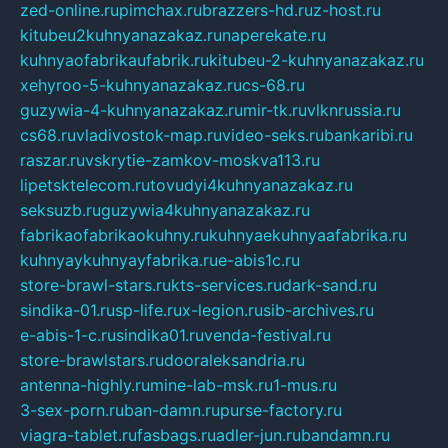
zed-online.ru
pimchax.ru
brazzers-hd.ru
z-host.ru
kitubeu2kuhnyanazakaz.ru
naperekate.ru
kuhnyaofabrikaufabrik.ru
kitubeu-2-kuhnyanazakaz.ru
xehyroo-5-kuhnyanazakaz.ru
cs-68.ru
guzywia-4-kuhnyanazakaz.ru
mir-tk.ru
vlknrussia.ru
cs68.ru
vladivostok-map.ru
video-seks.ru
bankaribi.ru
raszar.ru
vskrytie-zamkov-moskva113.ru
lipetsktelecom.ru
tovudyi4kuhnyanazakaz.ru
seksuzb.ru
guzywia4kuhnyanazakaz.ru
fabrikaofabrikaokuhny.ru
kuhnyaekuhnyaafabrika.ru
kuhnyaykuhnyayfabrika.ru
e-abis1c.ru
store-brawl-stars.ru
kts-services.ru
dark-sand.ru
sindika-01.ru
sp-life.ru
x-legion.ru
sib-archives.ru
e-abis-1-c.ru
sindika01.ru
venda-festival.ru
store-brawlstars.ru
dooraleksandria.ru
antenna-highly.ru
mine-lab-msk.ru
1-mus.ru
3-sex-porn.ru
ban-damn.ru
purse-factory.ru
viagra-tablet.ru
fasbags.ru
adler-jun.ru
bandamn.ru