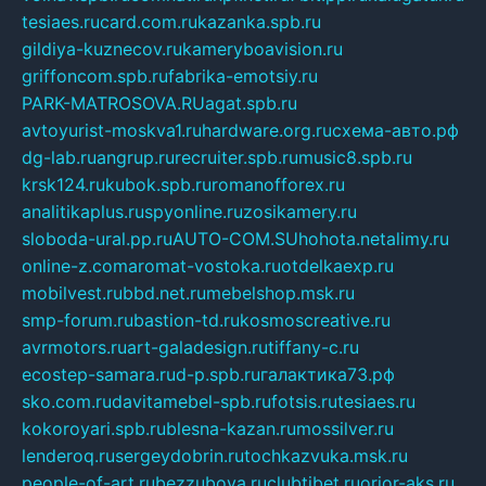
tesiaes.ru
card.com.ru
kazanka.spb.ru
gildiya-kuznecov.ru
kameryboavision.ru
griffoncom.spb.ru
fabrika-emotsiy.ru
PARK-MATROSOVA.RU
agat.spb.ru
avtoyurist-moskva1.ru
hardware.org.ru
схема-авто.рф
dg-lab.ru
angrup.ru
recruiter.spb.ru
music8.spb.ru
krsk124.ru
kubok.spb.ru
romanofforex.ru
analitikaplus.ru
spyonline.ru
zosikamery.ru
sloboda-ural.pp.ru
AUTO-COM.SU
hohota.net
alimy.ru
online-z.com
aromat-vostoka.ru
otdelkaexp.ru
mobilvest.ru
bbd.net.ru
mebelshop.msk.ru
smp-forum.ru
bastion-td.ru
kosmoscreative.ru
avrmotors.ru
art-galadesign.ru
tiffany-c.ru
ecostep-samara.ru
d-p.spb.ru
галактика73.рф
sko.com.ru
davitamebel-spb.ru
fotsis.ru
tesiaes.ru
kokoroyari.spb.ru
blesna-kazan.ru
mossilver.ru
lenderoq.ru
sergeydobrin.ru
tochkazvuka.msk.ru
people-of-art.ru
bezzubova.ru
clubtibet.ru
orior-aks.ru