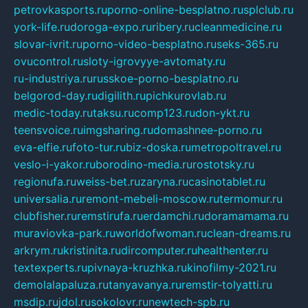
petrovkasports.ru
porno-online-besplatno.ru
splclub.ru
york-life.ru
doroga-expo.ru
ribery.ru
cleanmedicine.ru
slovar-ivrit.ru
porno-video-besplatno.ru
seks-365.ru
ovucontrol.ru
sloty-igrovyye-avtomaty.ru
ru-industriya.ru
russkoe-porno-besplatno.ru
belgorod-day.ru
digilith.ru
pichkurovlab.ru
medic-today.ru
taksu.ru
comp123.ru
don-ykt.ru
teensvoice.ru
imgsharing.ru
domashnee-porno.ru
eva-elfie.ru
foto-tur.ru
biz-doska.ru
metropoltravel.ru
veslo-i-yakor.ru
borodino-media.ru
rostotsky.ru
regionufa.ru
weiss-bet.ru
zaryna.ru
casinotablet.ru
universalia.ru
remont-mebeli-moscow.ru
termomur.ru
clubfisher.ru
remstirufa.ru
erdamchi.ru
doramamama.ru
muraviovka-park.ru
worldofwoman.ru
clean-dreams.ru
arkrym.ru
kristinita.ru
dircomputer.ru
healthenter.ru
textexperts.ru
pivnaya-kruzhka.ru
kinofilmy-2021.ru
demolalapaluza.ru
tanyavanya.ru
remstir-tolyatti.ru
msdip.ru
jdol.ru
sokolovr.ru
newtech-spb.ru