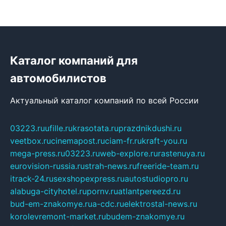
Каталог компаний для
автомобилистов
Актуальный каталог компаний по всей России
03223.ru
ufille.ru
krasotata.ru
prazdnikdushi.ru
veetbox.ru
cinemapost.ru
ciam-fr.ru
kraft-you.ru
mega-press.ru
03223.ru
web-explore.ru
rastenuya.ru
eurovision-russia.ru
strah-news.ru
freeride-team.ru
itrack-24.ru
sexshopexpress.ru
autostudiopro.ru
alabuga-cityhotel.ru
pornv.ru
atlantpereezd.ru
bud-em-znakomye.ru
a-cdc.ru
elektrostal-news.ru
korolevremont-market.ru
budem-znakomye.ru