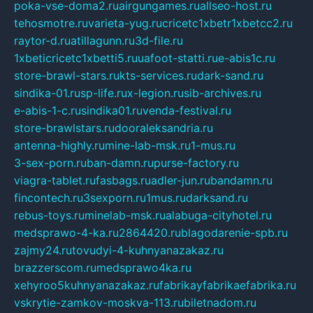
poka-vse-doma2.ru
airgungames.ru
allseo-host.ru
tehosmotre.ru
varieta-yug.ru
cricetc1xbetr1xbetcc2.ru
raytor-d.ru
atillagunn.ru
3d-file.ru
1xbeticricetc1xbetti5.ru
uafoot-statti.ru
e-abis1c.ru
store-brawl-stars.ru
kts-services.ru
dark-sand.ru
sindika-01.ru
sp-life.ru
x-legion.ru
sib-archives.ru
e-abis-1-c.ru
sindika01.ru
venda-festival.ru
store-brawlstars.ru
dooraleksandria.ru
antenna-highly.ru
mine-lab-msk.ru
1-mus.ru
3-sex-porn.ru
ban-damn.ru
purse-factory.ru
viagra-tablet.ru
fasbags.ru
adler-jun.ru
bandamn.ru
fincontech.ru
3sexporn.ru
1mus.ru
darksand.ru
rebus-toys.ru
minelab-msk.ru
alabuga-cityhotel.ru
medsprawo-4-ka.ru
2864420.ru
blagodarenie-spb.ru
zajmy24.ru
tovudyi-4-kuhnyanazakaz.ru
brazzerscom.ru
medsprawo4ka.ru
xehyroo5kuhnyanazakaz.ru
fabrikayfabrikaefabrika.ru
vskrytie-zamkov-moskva-113.ru
biletnadom.ru