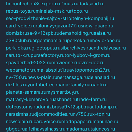
fincontech.ru
3sexporn.ru
1mus.ru
darksand.ru
rebus-toys.ru
minelab-msk.ru
rtdco.ru
seo-prodvizhenie-sajtov-stroitelnyh-kompanij.ru
card-voice.ru
rulonnyygazon177.ru
snow-guard.ru
domizbrusa-9x12spb.ru
demaholding.ru
aalse.ru
a380club.ru
argentinamia.ru
perkoka.ru
movie-one.ru
perk-oka.ru
g-octopus.ru
sibarchives.ru
andreislyusar.ru
naruto-x.ru
pursefactory.ru
tor-lyubov-i-grom.ru
spayderhed-2022.ru
movieone.ru
evro-dez.ru
webamator.ru
ma-absolut1.ru
avtopomosch27.ru
nv-750.ru
news-plain.ru
nertansaga.ru
delanalad.ru
dizfiles.ru
youtubefree.ru
aria-family.ru
roadli.ru
planeta-samara.ru
mysmartbuy.ru
matrasy-kemerovo.ru
ashanet.ru
trade-farm.ru
dotcustoms.ru
domizbrusa9x12spb.ru
autodamp.ru
narasimha.ru
djcommodities.ru
nv750.ru
x-ton.ru
newsplain.ru
cardvoice.ru
modopaper.ru
manunae.ru
gbget.ru
alfeihavsalnassr.ru
madoma.ru
tajuncos.ru