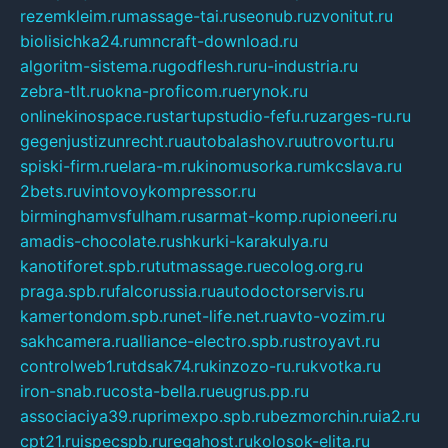
rezemkleim.ru
massage-tai.ru
seonub.ru
zvonitut.ru
biolisichka24.ru
mncraft-download.ru
algoritm-sistema.ru
godflesh.ru
ru-industria.ru
zebra-tlt.ru
okna-proficom.ru
erynok.ru
onlinekinospace.ru
startupstudio-fefu.ru
zarges-ru.ru
gegenjustizunrecht.ru
autobalashov.ru
utrovortu.ru
spiski-firm.ru
elara-m.ru
kinomusorka.ru
mkcslava.ru
2bets.ru
vintovoykompressor.ru
birminghamvsfulham.ru
sarmat-komp.ru
pioneeri.ru
amadis-chocolate.ru
shkurki-karakulya.ru
kanotiforet.spb.ru
tutmassage.ru
ecolog.org.ru
praga.spb.ru
falcorussia.ru
autodoctorservis.ru
kamertondom.spb.ru
net-life.net.ru
avto-vozim.ru
sakhcamera.ru
alliance-electro.spb.ru
stroyavt.ru
controlweb1.ru
tdsak74.ru
kinzozo-ru.ru
kvotka.ru
iron-snab.ru
costa-bella.ru
eugrus.pp.ru
associaciya39.ru
primexpo.spb.ru
bezmorchin.ru
ia2.ru
cpt21.ru
ispecspb.ru
regahost.ru
kolosok-elita.ru