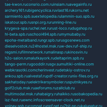
tae-kwon.ru
consrio.com.ru
insiam.ru
avegainfo.ru
archery161.ru
bigencyclica.ru
vlast16.ru
korru.net
sarmiento.spb.su
extelopedia.ru
lammin-suo.spb.ru
iskatour.spb.ru
snpi.org.ru
running-line.ru
krygeva-spa.ru
chel.net.ru
rust-loco.ru
dugshop.ru
hl-beta.spb.ru
school494.spb.ru
mymubaby.ru
epoha-metalband.ru
ngr.spb.ru
rusgosnews.com
dieselvostok.ru
24hostel.msk.ru
w-dev.ru
f-ship.ru
regsmi.ru
filmnetwork.ru
malinasp.ru
kinosvin.ru
h2o-salon.ru
malutkayork.ru
deltaprim.spb.ru
tango-perm.ru
gooddir.ru
sgv.su
multiki-online.com
webkrasotki.com
cherinvest.ru
detskiy-ostrov.ru
ankou.spb.ru
alvesta1.ru
pdf-creator.ru
nix-files.org.ru
sakhatoday.ru
elektrikersymboler.ru
sputnikyes.ru
golf2club.msk.ru
aeforums.ru
zallclub.ru
multimodal.msk.ru
habaigry.ru
haikko.ru
sobakopedia.ru
isz-fest.ru
ewnc.info
screensaver-clock.net.ru
volnav.spb.ru
comnat.ru
npf.net.ru
7bit.pp.ru
kalugatur.ru