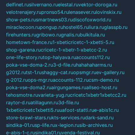
delfinet.ru
silvernano.ru
elestal.ru
vektor-doroga.ru
velotrenajery.ru
pronso54.ru
lenasever.ru
lovinskix.ru
show-pets.ru
smartnews03.ru
discofoxworld.ru
miraclecoon.ru
pongup.ru
hostel65.ru
liura.ru
glasspb.ru
firehunters.ru
gribowo.ru
gnalis.ru
bulkitula.ru
hometown-france.ru
1-xbeticricetc-1-xbetti-5.ru
shop-garena.ru
cricetc-1-xbetr-1-xbetcc-2.ru
one-life-story.ru
top-halyava.ru
accounts112.ru
poka-vse-doma-2.ru
3-d-file.ru
hahahaharms.ru
g2012.ru
tst-1.ru
shaggy-cat.ru
opsmgr.ru
ev-gallery.ru
g-2012.ru
ops-mgr.ru
accounts-112.ru
csm-demo.ru
poka-vse-doma2.ru
airgungames.ru
allseo-host.ru
tehosmotre.ru
varieta-yug.ru
cricetc1xbetr1xbetcc2.ru
raytor-d.ru
atillagunn.ru
3d-file.ru
1xbeticricetc1xbetti5.ru
uafoot-statti.ru
e-abis1c.ru
store-brawl-stars.ru
kts-services.ru
dark-sand.ru
sindika-01.ru
sp-life.ru
x-legion.ru
sib-archives.ru
e-abis-1-c.ru
sindika01.ru
venda-festival.ru