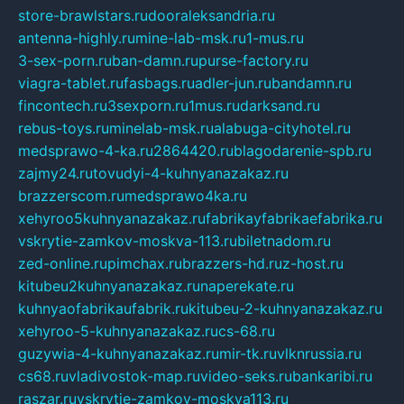
store-brawlstars.ru
dooraleksandria.ru
antenna-highly.ru
mine-lab-msk.ru
1-mus.ru
3-sex-porn.ru
ban-damn.ru
purse-factory.ru
viagra-tablet.ru
fasbags.ru
adler-jun.ru
bandamn.ru
fincontech.ru
3sexporn.ru
1mus.ru
darksand.ru
rebus-toys.ru
minelab-msk.ru
alabuga-cityhotel.ru
medsprawo-4-ka.ru
2864420.ru
blagodarenie-spb.ru
zajmy24.ru
tovudyi-4-kuhnyanazakaz.ru
brazzerscom.ru
medsprawo4ka.ru
xehyroo5kuhnyanazakaz.ru
fabrikayfabrikaefabrika.ru
vskrytie-zamkov-moskva-113.ru
biletnadom.ru
zed-online.ru
pimchax.ru
brazzers-hd.ru
z-host.ru
kitubeu2kuhnyanazakaz.ru
naperekate.ru
kuhnyaofabrikaufabrik.ru
kitubeu-2-kuhnyanazakaz.ru
xehyroo-5-kuhnyanazakaz.ru
cs-68.ru
guzywia-4-kuhnyanazakaz.ru
mir-tk.ru
vlknrussia.ru
cs68.ru
vladivostok-map.ru
video-seks.ru
bankaribi.ru
raszar.ru
vskrytie-zamkov-moskva113.ru