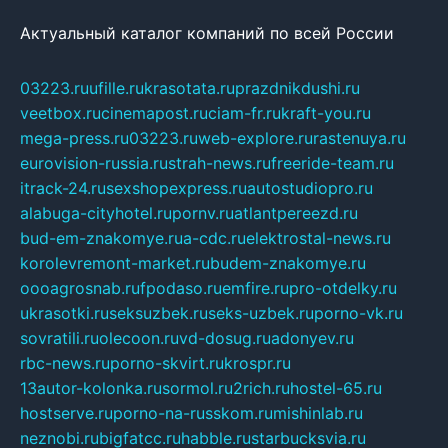
Актуальный каталог компаний по всей России
03223.ru
ufille.ru
krasotata.ru
prazdnikdushi.ru
veetbox.ru
cinemapost.ru
ciam-fr.ru
kraft-you.ru
mega-press.ru
03223.ru
web-explore.ru
rastenuya.ru
eurovision-russia.ru
strah-news.ru
freeride-team.ru
itrack-24.ru
sexshopexpress.ru
autostudiopro.ru
alabuga-cityhotel.ru
pornv.ru
atlantpereezd.ru
bud-em-znakomye.ru
a-cdc.ru
elektrostal-news.ru
korolevremont-market.ru
budem-znakomye.ru
oooagrosnab.ru
fpodaso.ru
emfire.ru
pro-otdelky.ru
ukrasotki.ru
seksuzbek.ru
seks-uzbek.ru
porno-vk.ru
sovratili.ru
olecoon.ru
vd-dosug.ru
adonyev.ru
rbc-news.ru
porno-skvirt.ru
krospr.ru
13autor-kolonka.ru
sormol.ru
2rich.ru
hostel-65.ru
hostserve.ru
porno-na-russkom.ru
mishinlab.ru
neznobi.ru
bigfatcc.ru
habble.ru
starbucksvia.ru