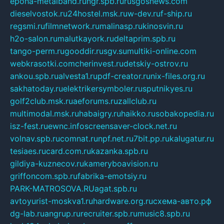
epoha-metalband.ru
ngr.spb.ru
rusgosnews.com
dieselvostok.ru
24hostel.msk.ru
w-dev.ru
f-ship.ru
regsmi.ru
filmnetwork.ru
malinasp.ru
kinosvin.ru
h2o-salon.ru
malutkayork.ru
deltaprim.spb.ru
tango-perm.ru
gooddir.ru
sgv.su
multiki-online.com
webkrasotki.com
cherinvest.ru
detskiy-ostrov.ru
ankou.spb.ru
alvesta1.ru
pdf-creator.ru
nix-files.org.ru
sakhatoday.ru
elektrikersymboler.ru
sputnikyes.ru
golf2club.msk.ru
aeforums.ru
zallclub.ru
multimodal.msk.ru
habaigry.ru
haikko.ru
sobakopedia.ru
isz-fest.ru
ewnc.info
screensaver-clock.net.ru
volnav.spb.ru
comnat.ru
npf.net.ru
7bit.pp.ru
kalugatur.ru
tesiaes.ru
card.com.ru
kazanka.spb.ru
gildiya-kuznecov.ru
kameryboavision.ru
griffoncom.spb.ru
fabrika-emotsiy.ru
PARK-MATROSOVA.RU
agat.spb.ru
avtoyurist-moskva1.ru
hardware.org.ru
схема-авто.рф
dg-lab.ru
angrup.ru
recruiter.spb.ru
music8.spb.ru