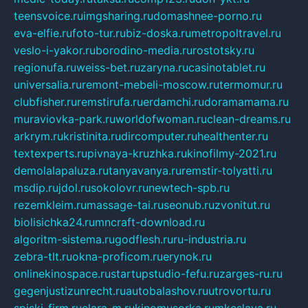
teensvoice.ru
imgsharing.ru
domashnee-porno.ru
eva-elfie.ru
foto-tur.ru
biz-doska.ru
metropoltravel.ru
veslo-i-yakor.ru
borodino-media.ru
rostotsky.ru
regionufa.ru
weiss-bet.ru
zaryna.ru
casinotablet.ru
universalia.ru
remont-mebeli-moscow.ru
termomur.ru
clubfisher.ru
remstirufa.ru
erdamchi.ru
doramamama.ru
muraviovka-park.ru
worldofwoman.ru
clean-dreams.ru
arkrym.ru
kristinita.ru
dircomputer.ru
healthenter.ru
textexperts.ru
pivnaya-kruzhka.ru
kinofilmy-2021.ru
demolalapaluza.ru
tanyavanya.ru
remstir-tolyatti.ru
msdip.ru
jdol.ru
sokolovr.ru
newtech-spb.ru
rezemkleim.ru
massage-tai.ru
seonub.ru
zvonitut.ru
biolisichka24.ru
mncraft-download.ru
algoritm-sistema.ru
godflesh.ru
ru-industria.ru
zebra-tlt.ru
okna-proficom.ru
erynok.ru
onlinekinospace.ru
startupstudio-fefu.ru
zarges-ru.ru
gegenjustizunrecht.ru
autobalashov.ru
utrovortu.ru