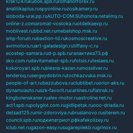
krsk124.ru
kubok.spb.ru
romanofforex.ru
analitikaplus.ru
spyonline.ru
zosikamery.ru
sloboda-ural.pp.ru
AUTO-COM.SU
hohota.net
alimy.ru
online-z.com
aromat-vostoka.ru
otdelkaexp.ru
mobilvest.ru
bbd.net.ru
mebelshop.msk.ru
smp-forum.ru
bastion-td.ru
kosmoscreative.ru
avrmotors.ru
art-galadesign.ru
tiffany-c.ru
ecostep-samara.ru
d-p.spb.ru
галактика73.рф
sko.com.ru
davitamebel-spb.ru
fotsis.ru
tesiaes.ru
kokoroyari.spb.ru
blesna-kazan.ru
mossilver.ru
lenderoq.ru
sergeydobrin.ru
tochkazvuka.msk.ru
people-of-art.ru
bezzubova.ru
clubtibet.ru
orior-aks.ru
dynamoauto.ru
szk-favorit.ru
carlines.ru
flatnsk.ru
kingbolenskaner.ru
alex-motor.ru
astroline.net.ru
act1.spb.ru
polyglot.com.ru
gidlipetsk.ru
ooo-driada.ru
detsad125.ru
mir-zdoroviya.ru
bruslanovo.ru
siterem.ru
council.spb.ru
лодкипатриот.рф
kafekolizey.ru
iclub.net.ru
gazon-easy.ru
sugarepilekb.ru
grinox.ru