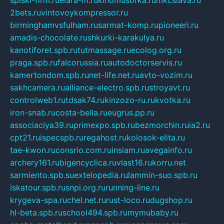
spiski-firm.ru
elara-m.ru
kinomusorka.ru
mkcslava.ru
2bets.ru
vintovoykompressor.ru
birminghamvsfulham.ru
sarmat-komp.ru
pioneeri.ru
amadis-chocolate.ru
shkurki-karakulya.ru
kanotiforet.spb.ru
tutmassage.ru
ecolog.org.ru
praga.spb.ru
falcorussia.ru
autodoctorservis.ru
kamertondom.spb.ru
net-life.net.ru
avto-vozim.ru
sakhcamera.ru
alliance-electro.spb.ru
stroyavt.ru
controlweb1.ru
tdsak74.ru
kinzozo-ru.ru
kvotka.ru
iron-snab.ru
costa-bella.ru
eugrus.pp.ru
associaciya39.ru
primexpo.spb.ru
bezmorchin.ru
ia2.ru
cpt21.ru
ispecspb.ru
regahost.ru
kolosok-elita.ru
tae-kwon.ru
consrio.com.ru
insiam.ru
avegainfo.ru
archery161.ru
bigencyclica.ru
vlast16.ru
korru.net
sarmiento.spb.su
extelopedia.ru
lammin-suo.spb.ru
iskatour.spb.ru
snpi.org.ru
running-line.ru
krygeva-spa.ru
chel.net.ru
rust-loco.ru
dugshop.ru
hl-beta.spb.ru
school494.spb.ru
mymubaby.ru