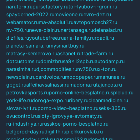
naruto-x.ru
pursefactory.ru
tor-lyubov-i-grom.ru
spayderhed-2022.ru
movieone.ru
evro-dez.ru
webamator.ru
ma-absolut1.ru
avtopomosch27.ru
nv-750.ru
news-plain.ru
nertansaga.ru
delanalad.ru
dizfiles.ru
youtubefree.ru
aria-family.ru
roadli.ru
planeta-samara.ru
mysmartbuy.ru
matrasy-kemerovo.ru
ashanet.ru
trade-farm.ru
dotcustoms.ru
domizbrusa9x12spb.ru
autodamp.ru
narasimha.ru
djcommodities.ru
nv750.ru
x-ton.ru
newsplain.ru
cardvoice.ru
modopaper.ru
manunae.ru
gbget.ru
alfeihavsalnassr.ru
madoma.ru
tajuncos.ru
petrovkasports.ru
porno-online-besplatno.ru
splclub.ru
york-life.ru
doroga-expo.ru
ribery.ru
cleanmedicine.ru
slovar-ivrit.ru
porno-video-besplatno.ru
seks-365.ru
ovucontrol.ru
sloty-igrovyye-avtomaty.ru
ru-industriya.ru
russkoe-porno-besplatno.ru
belgorod-day.ru
digilith.ru
pichkurovlab.ru
medic-today.ru
taksu.ru
comp123.ru
don-ykt.ru