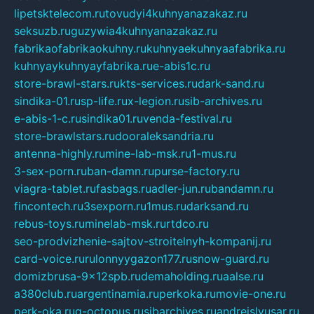
lipetsktelecom.ru
tovudyi4kuhnyanazakaz.ru
seksuzb.ru
guzywia4kuhnyanazakaz.ru
fabrikaofabrikaokuhny.ru
kuhnyaekuhnyaafabrika.ru
kuhnyaykuhnyayfabrika.ru
e-abis1c.ru
store-brawl-stars.ru
kts-services.ru
dark-sand.ru
sindika-01.ru
sp-life.ru
x-legion.ru
sib-archives.ru
e-abis-1-c.ru
sindika01.ru
venda-festival.ru
store-brawlstars.ru
dooraleksandria.ru
antenna-highly.ru
mine-lab-msk.ru
1-mus.ru
3-sex-porn.ru
ban-damn.ru
purse-factory.ru
viagra-tablet.ru
fasbags.ru
adler-jun.ru
bandamn.ru
fincontech.ru
3sexporn.ru
1mus.ru
darksand.ru
rebus-toys.ru
minelab-msk.ru
rtdco.ru
seo-prodvizhenie-sajtov-stroitelnyh-kompanij.ru
card-voice.ru
rulonnyygazon177.ru
snow-guard.ru
domizbrusa-9x12spb.ru
demaholding.ru
aalse.ru
a380club.ru
argentinamia.ru
perkoka.ru
movie-one.ru
perk-oka.ru
g-octopus.ru
sibarchives.ru
andreislyusar.ru