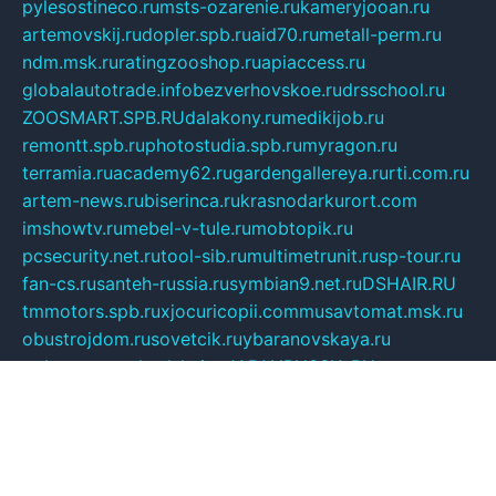
pylesostineco.ru
msts-ozarenie.ru
kameryjooan.ru
artemovskij.ru
dopler.spb.ru
aid70.ru
metall-perm.ru
ndm.msk.ru
ratingzooshop.ru
apiaccess.ru
globalautotrade.info
bezverhovskoe.ru
drsschool.ru
ZOOSMART.SPB.RU
dalakony.ru
medikijob.ru
remontt.spb.ru
photostudia.spb.ru
myragon.ru
terramia.ru
academy62.ru
gardengallereya.ru
rti.com.ru
artem-news.ru
biserinca.ru
krasnodarkurort.com
imshowtv.ru
mebel-v-tule.ru
mobtopik.ru
pcsecurity.net.ru
tool-sib.ru
multimetrunit.ru
sp-tour.ru
fan-cs.ru
santeh-russia.ru
symbian9.net.ru
DSHAIR.RU
tmmotors.spb.ru
xjocuricopii.com
musavtomat.msk.ru
obustrojdom.ru
sovetcik.ru
ybaranovskaya.ru
ppknews.ru
cult-alshei.ru
JAPANRUSSIA.RU
proekciyamebel.ru
imper-finans.ru
rim.org.ru
glamourai.ru
brassminus.ru
zabor-pro.ru
ftn.pp.ru
dorogoe58.ru
laimengpacker.ru
kuzova-zapchasti.ru
sageerp.ru
taxodrom.ru
dsrazvitie.ru
hardcity.net.ru