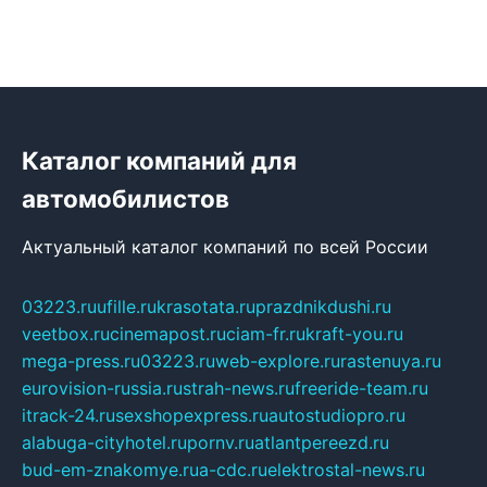
Каталог компаний для
автомобилистов
Актуальный каталог компаний по всей России
03223.ru
ufille.ru
krasotata.ru
prazdnikdushi.ru
veetbox.ru
cinemapost.ru
ciam-fr.ru
kraft-you.ru
mega-press.ru
03223.ru
web-explore.ru
rastenuya.ru
eurovision-russia.ru
strah-news.ru
freeride-team.ru
itrack-24.ru
sexshopexpress.ru
autostudiopro.ru
alabuga-cityhotel.ru
pornv.ru
atlantpereezd.ru
bud-em-znakomye.ru
a-cdc.ru
elektrostal-news.ru