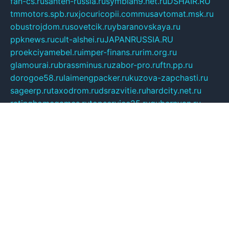
fan-cs.ru
santeh-russia.ru
symbian9.net.ru
DSHAIR.RU
tmmotors.spb.ru
xjocuricopii.com
musavtomat.msk.ru
obustrojdom.ru
sovetcik.ru
ybaranovskaya.ru
ppknews.ru
cult-alshei.ru
JAPANRUSSIA.RU
proekciyamebel.ru
imper-finans.ru
rim.org.ru
glamourai.ru
brassminus.ru
zabor-pro.ru
ftn.pp.ru
dorogoe58.ru
laimengpacker.ru
kuzova-zapchasti.ru
sageerp.ru
taxodrom.ru
dsrazvitie.ru
hardcity.net.ru
ratinghomegames.ru
topservice25.ru
gubernyan.ru
gtglasslined.ru
ii4.ru
tssport.spb.ru
andorra24.com
blackwallstreet.ru
oboimos.ru
optim-doors.com.ru
ikuch.ru
nycr.org.ru
npa21.ru
vremya-ch.spb.ru
desert000.ru
ivtorgi.ru
ifiori.ru
catalog-statei.ru
dcv.org.ru
spetsmaster174.ru
ipkameryhiseeu.ru
dum26.ru
ruspol.spb.ru
fr-opendp.ru
kam-solnyshko.ru
cheyenne-arapaho.ru
sevzapmetal.spb.ru
ted-lapidus.spb.ru
parasite-eliminator.ru
sigma-complete.ru
modernworld.ru
dama-moda.ru