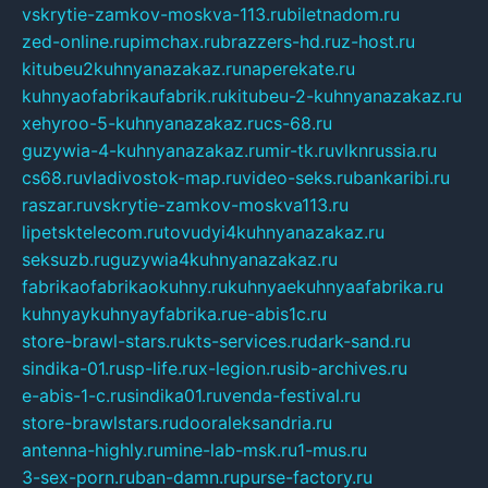
vskrytie-zamkov-moskva-113.ru
biletnadom.ru
zed-online.ru
pimchax.ru
brazzers-hd.ru
z-host.ru
kitubeu2kuhnyanazakaz.ru
naperekate.ru
kuhnyaofabrikaufabrik.ru
kitubeu-2-kuhnyanazakaz.ru
xehyroo-5-kuhnyanazakaz.ru
cs-68.ru
guzywia-4-kuhnyanazakaz.ru
mir-tk.ru
vlknrussia.ru
cs68.ru
vladivostok-map.ru
video-seks.ru
bankaribi.ru
raszar.ru
vskrytie-zamkov-moskva113.ru
lipetsktelecom.ru
tovudyi4kuhnyanazakaz.ru
seksuzb.ru
guzywia4kuhnyanazakaz.ru
fabrikaofabrikaokuhny.ru
kuhnyaekuhnyaafabrika.ru
kuhnyaykuhnyayfabrika.ru
e-abis1c.ru
store-brawl-stars.ru
kts-services.ru
dark-sand.ru
sindika-01.ru
sp-life.ru
x-legion.ru
sib-archives.ru
e-abis-1-c.ru
sindika01.ru
venda-festival.ru
store-brawlstars.ru
dooraleksandria.ru
antenna-highly.ru
mine-lab-msk.ru
1-mus.ru
3-sex-porn.ru
ban-damn.ru
purse-factory.ru