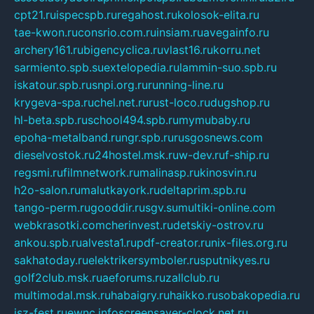
cpt21.ru
ispecspb.ru
regahost.ru
kolosok-elita.ru
tae-kwon.ru
consrio.com.ru
insiam.ru
avegainfo.ru
archery161.ru
bigencyclica.ru
vlast16.ru
korru.net
sarmiento.spb.su
extelopedia.ru
lammin-suo.spb.ru
iskatour.spb.ru
snpi.org.ru
running-line.ru
krygeva-spa.ru
chel.net.ru
rust-loco.ru
dugshop.ru
hl-beta.spb.ru
school494.spb.ru
mymubaby.ru
epoha-metalband.ru
ngr.spb.ru
rusgosnews.com
dieselvostok.ru
24hostel.msk.ru
w-dev.ru
f-ship.ru
regsmi.ru
filmnetwork.ru
malinasp.ru
kinosvin.ru
h2o-salon.ru
malutkayork.ru
deltaprim.spb.ru
tango-perm.ru
gooddir.ru
sgv.su
multiki-online.com
webkrasotki.com
cherinvest.ru
detskiy-ostrov.ru
ankou.spb.ru
alvesta1.ru
pdf-creator.ru
nix-files.org.ru
sakhatoday.ru
elektrikersymboler.ru
sputnikyes.ru
golf2club.msk.ru
aeforums.ru
zallclub.ru
multimodal.msk.ru
habaigry.ru
haikko.ru
sobakopedia.ru
isz-fest.ru
ewnc.info
screensaver-clock.net.ru