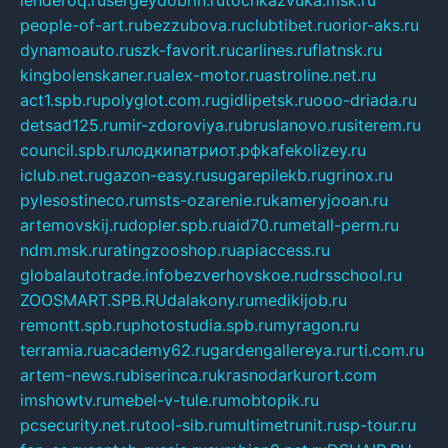
people-of-art.ru
bezzubova.ru
clubtibet.ru
orior-aks.ru
dynamoauto.ru
szk-favorit.ru
carlines.ru
flatnsk.ru
kingbolenskaner.ru
alex-motor.ru
astroline.net.ru
act1.spb.ru
polyglot.com.ru
gidlipetsk.ru
ooo-driada.ru
detsad125.ru
mir-zdoroviya.ru
bruslanovo.ru
siterem.ru
council.spb.ru
лодкипатриот.рф
kafekolizey.ru
iclub.net.ru
gazon-easy.ru
sugarepilekb.ru
grinox.ru
pylesostineco.ru
msts-ozarenie.ru
kameryjooan.ru
artemovskij.ru
dopler.spb.ru
aid70.ru
metall-perm.ru
ndm.msk.ru
ratingzooshop.ru
apiaccess.ru
globalautotrade.info
bezverhovskoe.ru
drsschool.ru
ZOOSMART.SPB.RU
dalakony.ru
medikijob.ru
remontt.spb.ru
photostudia.spb.ru
myragon.ru
terramia.ru
academy62.ru
gardengallereya.ru
rti.com.ru
artem-news.ru
biserinca.ru
krasnodarkurort.com
imshowtv.ru
mebel-v-tule.ru
mobtopik.ru
pcsecurity.net.ru
tool-sib.ru
multimetrunit.ru
sp-tour.ru