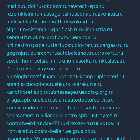
msdip.ru
jdol.ru
sokolovr.ru
newtech-spb.ru
rezemkleim.ru
massage-tai.ru
seonub.ru
zvonitut.ru
biolisichka24.ru
mncraft-download.ru
algoritm-sistema.ru
godflesh.ru
ru-industria.ru
zebra-tlt.ru
okna-proficom.ru
erynok.ru
onlinekinospace.ru
startupstudio-fefu.ru
zarges-ru.ru
gegenjustizunrecht.ru
autobalashov.ru
utrovortu.ru
spiski-firm.ru
elara-m.ru
kinomusorka.ru
mkcslava.ru
2bets.ru
vintovoykompressor.ru
birminghamvsfulham.ru
sarmat-komp.ru
pioneeri.ru
amadis-chocolate.ru
shkurki-karakulya.ru
kanotiforet.spb.ru
tutmassage.ru
ecolog.org.ru
praga.spb.ru
falcorussia.ru
autodoctorservis.ru
kamertondom.spb.ru
net-life.net.ru
avto-vozim.ru
sakhcamera.ru
alliance-electro.spb.ru
stroyavt.ru
controlweb1.ru
tdsak74.ru
kinzozo-ru.ru
kvotka.ru
iron-snab.ru
costa-bella.ru
eugrus.pp.ru
associaciya39.ru
primexpo.spb.ru
bezmorchin.ru
ia2.ru