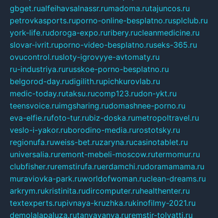
gbget.ru
alfeihavsalnassr.ru
madoma.ru
tajuncos.ru
petrovkasports.ru
porno-online-besplatno.ru
splclub.ru
york-life.ru
doroga-expo.ru
ribery.ru
cleanmedicine.ru
slovar-ivrit.ru
porno-video-besplatno.ru
seks-365.ru
ovucontrol.ru
sloty-igrovyye-avtomaty.ru
ru-industriya.ru
russkoe-porno-besplatno.ru
belgorod-day.ru
digilith.ru
pichkurovlab.ru
medic-today.ru
taksu.ru
comp123.ru
don-ykt.ru
teensvoice.ru
imgsharing.ru
domashnee-porno.ru
eva-elfie.ru
foto-tur.ru
biz-doska.ru
metropoltravel.ru
veslo-i-yakor.ru
borodino-media.ru
rostotsky.ru
regionufa.ru
weiss-bet.ru
zaryna.ru
casinotablet.ru
universalia.ru
remont-mebeli-moscow.ru
termomur.ru
clubfisher.ru
remstirufa.ru
erdamchi.ru
doramamama.ru
muraviovka-park.ru
worldofwoman.ru
clean-dreams.ru
arkrym.ru
kristinita.ru
dircomputer.ru
healthenter.ru
textexperts.ru
pivnaya-kruzhka.ru
kinofilmy-2021.ru
demolalapaluza.ru
tanyavanya.ru
remstir-tolyatti.ru