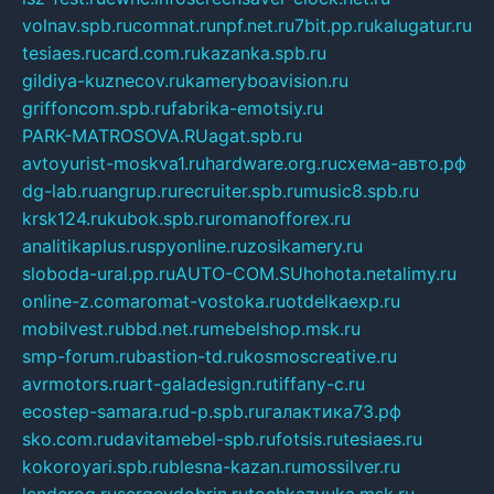
volnav.spb.ru
comnat.ru
npf.net.ru
7bit.pp.ru
kalugatur.ru
tesiaes.ru
card.com.ru
kazanka.spb.ru
gildiya-kuznecov.ru
kameryboavision.ru
griffoncom.spb.ru
fabrika-emotsiy.ru
PARK-MATROSOVA.RU
agat.spb.ru
avtoyurist-moskva1.ru
hardware.org.ru
схема-авто.рф
dg-lab.ru
angrup.ru
recruiter.spb.ru
music8.spb.ru
krsk124.ru
kubok.spb.ru
romanofforex.ru
analitikaplus.ru
spyonline.ru
zosikamery.ru
sloboda-ural.pp.ru
AUTO-COM.SU
hohota.net
alimy.ru
online-z.com
aromat-vostoka.ru
otdelkaexp.ru
mobilvest.ru
bbd.net.ru
mebelshop.msk.ru
smp-forum.ru
bastion-td.ru
kosmoscreative.ru
avrmotors.ru
art-galadesign.ru
tiffany-c.ru
ecostep-samara.ru
d-p.spb.ru
галактика73.рф
sko.com.ru
davitamebel-spb.ru
fotsis.ru
tesiaes.ru
kokoroyari.spb.ru
blesna-kazan.ru
mossilver.ru
lenderoq.ru
sergeydobrin.ru
tochkazvuka.msk.ru