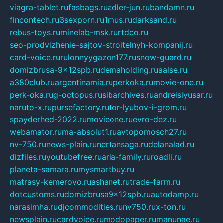
viagra-tablet.ru
fasbags.ru
adler-jun.ru
bandamn.ru
fincontech.ru
3sexporn.ru
1mus.ru
darksand.ru
rebus-toys.ru
minelab-msk.ru
rtdco.ru
seo-prodvizhenie-sajtov-stroitelnyh-kompanij.ru
card-voice.ru
rulonnyygazon177.ru
snow-guard.ru
domizbrusa-9x12spb.ru
demaholding.ru
aalse.ru
a380club.ru
argentinamia.ru
perkoka.ru
movie-one.ru
perk-oka.ru
g-octopus.ru
sibarchives.ru
andreislyusar.ru
naruto-x.ru
pursefactory.ru
tor-lyubov-i-grom.ru
spayderhed-2022.ru
movieone.ru
evro-dez.ru
webamator.ru
ma-absolut1.ru
avtopomosch27.ru
nv-750.ru
news-plain.ru
nertansaga.ru
delanalad.ru
dizfiles.ru
youtubefree.ru
aria-family.ru
roadli.ru
planeta-samara.ru
mysmartbuy.ru
matrasy-kemerovo.ru
ashanet.ru
trade-farm.ru
dotcustoms.ru
domizbrusa9x12spb.ru
autodamp.ru
narasimha.ru
djcommodities.ru
nv750.ru
x-ton.ru
newsplain.ru
cardvoice.ru
modopaper.ru
manunae.ru