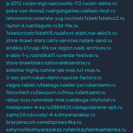
g-2012.ru
ops-mgr.ru
accounts-112.ru
csm-demo.ru
poka-vse-doma2.ru
airgungames.ru
allseo-host.ru
tehosmotre.ru
varieta-yug.ru
cricetc1xbetr1xbetcc2.ru
raytor-d.ru
atillagunn.ru
3d-file.ru
1xbeticricetc1xbetti5.ru
uafoot-statti.ru
e-abis1c.ru
store-brawl-stars.ru
kts-services.ru
dark-sand.ru
sindika-01.ru
sp-life.ru
x-legion.ru
sib-archives.ru
e-abis-1-c.ru
sindika01.ru
venda-festival.ru
store-brawlstars.ru
dooraleksandria.ru
antenna-highly.ru
mine-lab-msk.ru
1-mus.ru
3-sex-porn.ru
ban-damn.ru
purse-factory.ru
viagra-tablet.ru
fasbags.ru
adler-jun.ru
bandamn.ru
fincontech.ru
3sexporn.ru
1mus.ru
darksand.ru
rebus-toys.ru
minelab-msk.ru
alabuga-cityhotel.ru
medsprawo-4-ka.ru
2864420.ru
blagodarenie-spb.ru
zajmy24.ru
tovudyi-4-kuhnyanazakaz.ru
brazzerscom.ru
medsprawo4ka.ru
xehyroo5kuhnyanazakaz.ru
fabrikayfabrikaefabrika.ru