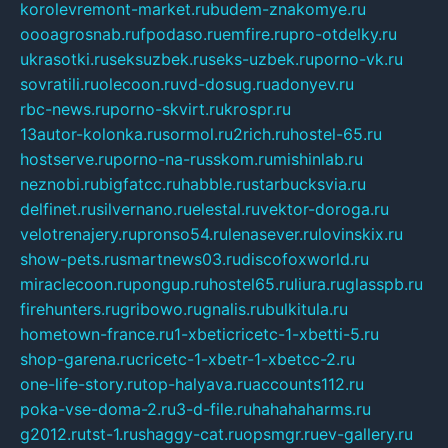
korolevremont-market.ru
budem-znakomye.ru
oooagrosnab.ru
fpodaso.ru
emfire.ru
pro-otdelky.ru
ukrasotki.ru
seksuzbek.ru
seks-uzbek.ru
porno-vk.ru
sovratili.ru
olecoon.ru
vd-dosug.ru
adonyev.ru
rbc-news.ru
porno-skvirt.ru
krospr.ru
13autor-kolonka.ru
sormol.ru
2rich.ru
hostel-65.ru
hostserve.ru
porno-na-russkom.ru
mishinlab.ru
neznobi.ru
bigfatcc.ru
habble.ru
starbucksvia.ru
delfinet.ru
silvernano.ru
elestal.ru
vektor-doroga.ru
velotrenajery.ru
pronso54.ru
lenasever.ru
lovinskix.ru
show-pets.ru
smartnews03.ru
discofoxworld.ru
miraclecoon.ru
pongup.ru
hostel65.ru
liura.ru
glasspb.ru
firehunters.ru
gribowo.ru
gnalis.ru
bulkitula.ru
hometown-france.ru
1-xbeticricetc-1-xbetti-5.ru
shop-garena.ru
cricetc-1-xbetr-1-xbetcc-2.ru
one-life-story.ru
top-halyava.ru
accounts112.ru
poka-vse-doma-2.ru
3-d-file.ru
hahahaharms.ru
g2012.ru
tst-1.ru
shaggy-cat.ru
opsmgr.ru
ev-gallery.ru