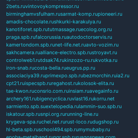
2bets.ru
vintovoykompressor.ru
birminghamvsfulham.ru
sarmat-komp.ru
pioneeri.ru
amadis-chocolate.ru
shkurki-karakulya.ru
kanotiforet.spb.ru
tutmassage.ru
ecolog.org.ru
praga.spb.ru
falcorussia.ru
autodoctorservis.ru
kamertondom.spb.ru
net-life.net.ru
avto-vozim.ru
sakhcamera.ru
alliance-electro.spb.ru
stroyavt.ru
controlweb1.ru
tdsak74.ru
kinzozo-ru.ru
kvotka.ru
iron-snab.ru
costa-bella.ru
eugrus.pp.ru
associaciya39.ru
primexpo.spb.ru
bezmorchin.ru
ia2.ru
cpt21.ru
ispecspb.ru
regahost.ru
kolosok-elita.ru
tae-kwon.ru
consrio.com.ru
insiam.ru
avegainfo.ru
archery161.ru
bigencyclica.ru
vlast16.ru
korru.net
sarmiento.spb.su
extelopedia.ru
lammin-suo.spb.ru
iskatour.spb.ru
snpi.org.ru
running-line.ru
krygeva-spa.ru
chel.net.ru
rust-loco.ru
dugshop.ru
hl-beta.spb.ru
school494.spb.ru
mymubaby.ru
epoha-metalband.ru
ngr.spb.ru
rusgosnews.com