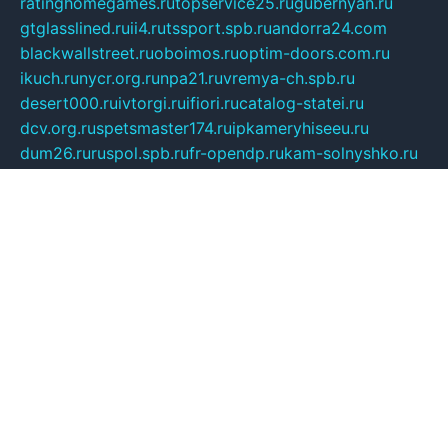
ratinghomegames.ru
topservice25.ru
gubernyan.ru
gtglasslined.ru
ii4.ru
tssport.spb.ru
andorra24.com
blackwallstreet.ru
oboimos.ru
optim-doors.com.ru
ikuch.ru
nycr.org.ru
npa21.ru
vremya-ch.spb.ru
desert000.ru
ivtorgi.ru
ifiori.ru
catalog-statei.ru
dcv.org.ru
spetsmaster174.ru
ipkameryhiseeu.ru
dum26.ru
ruspol.spb.ru
fr-opendp.ru
kam-solnyshko.ru
cheyenne-arapaho.ru
sevzapmetal.spb.ru
ted-lapidus.spb.ru
parasite-eliminator.ru
sigma-complete.ru
modernworld.ru
dama-moda.ru
eholot-group.ru
sk-nvkz.ru
DRONGOLD.RU
democratia2.ru
i-farmer.ru
mass-sport.org
jablonex.spb.ru
bookmess.ru
linkword.ru
refineua.com.ru
cs-spec.net.ru
altay-mebel.ru
DNK-THEATRE.RU
mechaniks.spb.ru
ipcamtechage.ru
skosta.ru
a-sun.ru
stroy-ldsp.ru
snowlands.org.ru
childrensshoes.ru
mrlizzy.ru
mebelsofiakrd.ru
bulizhenko.ru
rumantick.net.ru
mtszerno.ru