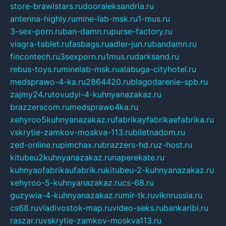
store-brawlstars.ru
dooraleksandria.ru
antenna-highly.ru
mine-lab-msk.ru
1-mus.ru
3-sex-porn.ru
ban-damn.ru
purse-factory.ru
viagra-tablet.ru
fasbags.ru
adler-jun.ru
bandamn.ru
fincontech.ru
3sexporn.ru
1mus.ru
darksand.ru
rebus-toys.ru
minelab-msk.ru
alabuga-cityhotel.ru
medsprawo-4-ka.ru
2864420.ru
blagodarenie-spb.ru
zajmy24.ru
tovudyi-4-kuhnyanazakaz.ru
brazzerscom.ru
medsprawo4ka.ru
xehyroo5kuhnyanazakaz.ru
fabrikayfabrikaefabrika.ru
vskrytie-zamkov-moskva-113.ru
biletnadom.ru
zed-online.ru
pimchax.ru
brazzers-hd.ru
z-host.ru
kitubeu2kuhnyanazakaz.ru
naperekate.ru
kuhnyaofabrikaufabrik.ru
kitubeu-2-kuhnyanazakaz.ru
xehyroo-5-kuhnyanazakaz.ru
cs-68.ru
guzywia-4-kuhnyanazakaz.ru
mir-tk.ru
vlknrussia.ru
cs68.ru
vladivostok-map.ru
video-seks.ru
bankaribi.ru
raszar.ru
vskrytie-zamkov-moskva113.ru