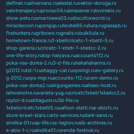
delfinet.ru
silvernano.ru
elestal.ru
vektor-doroga.ru
velotrenajery.ru
pronso54.ru
lenasever.ru
lovinskix.ru
show-pets.ru
smartnews03.ru
discofoxworld.ru
miraclecoon.ru
pongup.ru
hostel65.ru
liura.ru
glasspb.ru
firehunters.ru
gribowo.ru
gnalis.ru
bulkitula.ru
hometown-france.ru
1-xbeticricetc-1-xbetti-5.ru
shop-garena.ru
cricetc-1-xbetr-1-xbetcc-2.ru
one-life-story.ru
top-halyava.ru
accounts112.ru
poka-vse-doma-2.ru
3-d-file.ru
hahahaharms.ru
g2012.ru
tst-1.ru
shaggy-cat.ru
opsmgr.ru
ev-gallery.ru
g-2012.ru
ops-mgr.ru
accounts-112.ru
csm-demo.ru
poka-vse-doma2.ru
airgungames.ru
allseo-host.ru
tehosmotre.ru
varieta-yug.ru
cricetc1xbetr1xbetcc2.ru
raytor-d.ru
atillagunn.ru
3d-file.ru
1xbeticricetc1xbetti5.ru
uafoot-statti.ru
e-abis1c.ru
store-brawl-stars.ru
kts-services.ru
dark-sand.ru
sindika-01.ru
sp-life.ru
x-legion.ru
sib-archives.ru
e-abis-1-c.ru
sindika01.ru
venda-festival.ru