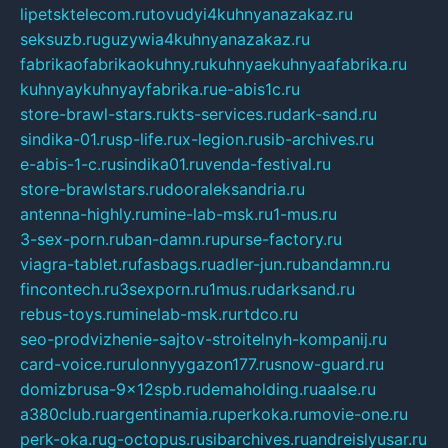
lipetsktelecom.ru
tovudyi4kuhnyanazakaz.ru
seksuzb.ru
guzywia4kuhnyanazakaz.ru
fabrikaofabrikaokuhny.ru
kuhnyaekuhnyaafabrika.ru
kuhnyaykuhnyayfabrika.ru
e-abis1c.ru
store-brawl-stars.ru
kts-services.ru
dark-sand.ru
sindika-01.ru
sp-life.ru
x-legion.ru
sib-archives.ru
e-abis-1-c.ru
sindika01.ru
venda-festival.ru
store-brawlstars.ru
dooraleksandria.ru
antenna-highly.ru
mine-lab-msk.ru
1-mus.ru
3-sex-porn.ru
ban-damn.ru
purse-factory.ru
viagra-tablet.ru
fasbags.ru
adler-jun.ru
bandamn.ru
fincontech.ru
3sexporn.ru
1mus.ru
darksand.ru
rebus-toys.ru
minelab-msk.ru
rtdco.ru
seo-prodvizhenie-sajtov-stroitelnyh-kompanij.ru
card-voice.ru
rulonnyygazon177.ru
snow-guard.ru
domizbrusa-9x12spb.ru
demaholding.ru
aalse.ru
a380club.ru
argentinamia.ru
perkoka.ru
movie-one.ru
perk-oka.ru
g-octopus.ru
sibarchives.ru
andreislyusar.ru