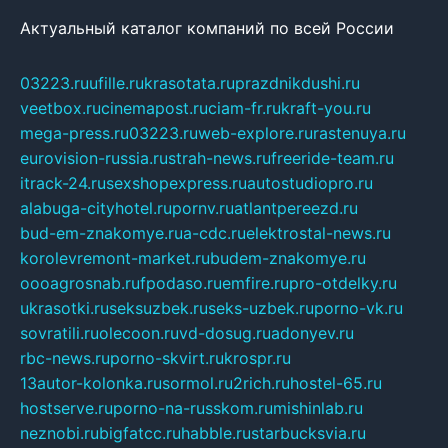
Актуальный каталог компаний по всей России
03223.ru
ufille.ru
krasotata.ru
prazdnikdushi.ru
veetbox.ru
cinemapost.ru
ciam-fr.ru
kraft-you.ru
mega-press.ru
03223.ru
web-explore.ru
rastenuya.ru
eurovision-russia.ru
strah-news.ru
freeride-team.ru
itrack-24.ru
sexshopexpress.ru
autostudiopro.ru
alabuga-cityhotel.ru
pornv.ru
atlantpereezd.ru
bud-em-znakomye.ru
a-cdc.ru
elektrostal-news.ru
korolevremont-market.ru
budem-znakomye.ru
oooagrosnab.ru
fpodaso.ru
emfire.ru
pro-otdelky.ru
ukrasotki.ru
seksuzbek.ru
seks-uzbek.ru
porno-vk.ru
sovratili.ru
olecoon.ru
vd-dosug.ru
adonyev.ru
rbc-news.ru
porno-skvirt.ru
krospr.ru
13autor-kolonka.ru
sormol.ru
2rich.ru
hostel-65.ru
hostserve.ru
porno-na-russkom.ru
mishinlab.ru
neznobi.ru
bigfatcc.ru
habble.ru
starbucksvia.ru