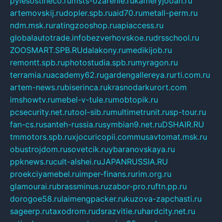
pylesostineco.ru
msts-ozarenie.ru
kameryjooan.ru
artemovskij.ru
dopler.spb.ru
aid70.ru
metall-perm.ru
ndm.msk.ru
ratingzooshop.ru
apiaccess.ru
globalautotrade.info
bezverhovskoe.ru
drsschool.ru
ZOOSMART.SPB.RU
dalakony.ru
medikijob.ru
remontt.spb.ru
photostudia.spb.ru
myragon.ru
terramia.ru
academy62.ru
gardengallereya.ru
rti.com.ru
artem-news.ru
biserinca.ru
krasnodarkurort.com
imshowtv.ru
mebel-v-tule.ru
mobtopik.ru
pcsecurity.net.ru
tool-sib.ru
multimetrunit.ru
sp-tour.ru
fan-cs.ru
santeh-russia.ru
symbian9.net.ru
DSHAIR.RU
tmmotors.spb.ru
xjocuricopii.com
musavtomat.msk.ru
obustrojdom.ru
sovetcik.ru
ybaranovskaya.ru
ppknews.ru
cult-alshei.ru
JAPANRUSSIA.RU
proekciyamebel.ru
imper-finans.ru
rim.org.ru
glamourai.ru
brassminus.ru
zabor-pro.ru
ftn.pp.ru
dorogoe58.ru
laimengpacker.ru
kuzova-zapchasti.ru
sageerp.ru
taxodrom.ru
dsrazvitie.ru
hardcity.net.ru