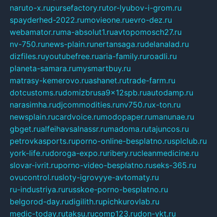
naruto-x.ru
pursefactory.ru
tor-lyubov-i-grom.ru
spayderhed-2022.ru
movieone.ru
evro-dez.ru
webamator.ru
ma-absolut1.ru
avtopomosch27.ru
nv-750.ru
news-plain.ru
nertansaga.ru
delanalad.ru
dizfiles.ru
youtubefree.ru
aria-family.ru
roadli.ru
planeta-samara.ru
mysmartbuy.ru
matrasy-kemerovo.ru
ashanet.ru
trade-farm.ru
dotcustoms.ru
domizbrusa9x12spb.ru
autodamp.ru
narasimha.ru
djcommodities.ru
nv750.ru
x-ton.ru
newsplain.ru
cardvoice.ru
modopaper.ru
manunae.ru
gbget.ru
alfeihavsalnassr.ru
madoma.ru
tajuncos.ru
petrovkasports.ru
porno-online-besplatno.ru
splclub.ru
york-life.ru
doroga-expo.ru
ribery.ru
cleanmedicine.ru
slovar-ivrit.ru
porno-video-besplatno.ru
seks-365.ru
ovucontrol.ru
sloty-igrovyye-avtomaty.ru
ru-industriya.ru
russkoe-porno-besplatno.ru
belgorod-day.ru
digilith.ru
pichkurovlab.ru
medic-today.ru
taksu.ru
comp123.ru
don-ykt.ru