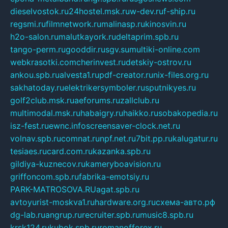
dieselvostok.ru
24hostel.msk.ru
w-dev.ru
f-ship.ru
regsmi.ru
filmnetwork.ru
malinasp.ru
kinosvin.ru
h2o-salon.ru
malutkayork.ru
deltaprim.spb.ru
tango-perm.ru
gooddir.ru
sgv.su
multiki-online.com
webkrasotki.com
cherinvest.ru
detskiy-ostrov.ru
ankou.spb.ru
alvesta1.ru
pdf-creator.ru
nix-files.org.ru
sakhatoday.ru
elektrikersymboler.ru
sputnikyes.ru
golf2club.msk.ru
aeforums.ru
zallclub.ru
multimodal.msk.ru
habaigry.ru
haikko.ru
sobakopedia.ru
isz-fest.ru
ewnc.info
screensaver-clock.net.ru
volnav.spb.ru
comnat.ru
npf.net.ru
7bit.pp.ru
kalugatur.ru
tesiaes.ru
card.com.ru
kazanka.spb.ru
gildiya-kuznecov.ru
kameryboavision.ru
griffoncom.spb.ru
fabrika-emotsiy.ru
PARK-MATROSOVA.RU
agat.spb.ru
avtoyurist-moskva1.ru
hardware.org.ru
схема-авто.рф
dg-lab.ru
angrup.ru
recruiter.spb.ru
music8.spb.ru
krsk124.ru
kubok.spb.ru
romanofforex.ru