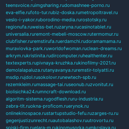
teensvoice.ru
imgsharing.ru
domashnee-porno.ru
eva-elfie.ru
foto-tur.ru
biz-doska.ru
metropoltravel.ru
veslo-i-yakor.ru
borodino-media.ru
rostotsky.ru
regionufa.ru
weiss-bet.ru
zaryna.ru
casinotablet.ru
universalia.ru
remont-mebeli-moscow.ru
termomur.ru
clubfisher.ru
remstirufa.ru
erdamchi.ru
doramamama.ru
muraviovka-park.ru
worldofwoman.ru
clean-dreams.ru
arkrym.ru
kristinita.ru
dircomputer.ru
healthenter.ru
textexperts.ru
pivnaya-kruzhka.ru
kinofilmy-2021.ru
demolalapaluza.ru
tanyavanya.ru
remstir-tolyatti.ru
msdip.ru
jdol.ru
sokolovr.ru
newtech-spb.ru
rezemkleim.ru
massage-tai.ru
seonub.ru
zvonitut.ru
biolisichka24.ru
mncraft-download.ru
algoritm-sistema.ru
godflesh.ru
ru-industria.ru
zebra-tlt.ru
okna-proficom.ru
erynok.ru
onlinekinospace.ru
startupstudio-fefu.ru
zarges-ru.ru
gegenjustizunrecht.ru
autobalashov.ru
utrovortu.ru
spiski-firm.ru
elara-m.ru
kinomusorka.ru
mkcslava.ru