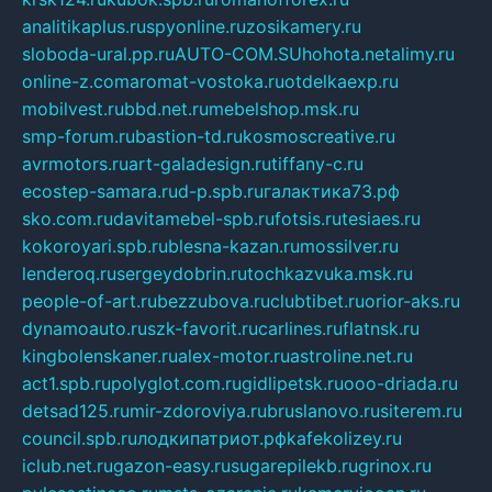
analitikaplus.ru
spyonline.ru
zosikamery.ru
sloboda-ural.pp.ru
AUTO-COM.SU
hohota.net
alimy.ru
online-z.com
aromat-vostoka.ru
otdelkaexp.ru
mobilvest.ru
bbd.net.ru
mebelshop.msk.ru
smp-forum.ru
bastion-td.ru
kosmoscreative.ru
avrmotors.ru
art-galadesign.ru
tiffany-c.ru
ecostep-samara.ru
d-p.spb.ru
галактика73.рф
sko.com.ru
davitamebel-spb.ru
fotsis.ru
tesiaes.ru
kokoroyari.spb.ru
blesna-kazan.ru
mossilver.ru
lenderoq.ru
sergeydobrin.ru
tochkazvuka.msk.ru
people-of-art.ru
bezzubova.ru
clubtibet.ru
orior-aks.ru
dynamoauto.ru
szk-favorit.ru
carlines.ru
flatnsk.ru
kingbolenskaner.ru
alex-motor.ru
astroline.net.ru
act1.spb.ru
polyglot.com.ru
gidlipetsk.ru
ooo-driada.ru
detsad125.ru
mir-zdoroviya.ru
bruslanovo.ru
siterem.ru
council.spb.ru
лодкипатриот.рф
kafekolizey.ru
iclub.net.ru
gazon-easy.ru
sugarepilekb.ru
grinox.ru