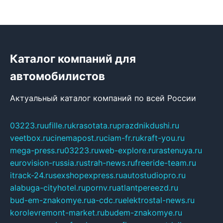
Каталог компаний для
автомобилистов
Актуальный каталог компаний по всей России
03223.ru
ufille.ru
krasotata.ru
prazdnikdushi.ru
veetbox.ru
cinemapost.ru
ciam-fr.ru
kraft-you.ru
mega-press.ru
03223.ru
web-explore.ru
rastenuya.ru
eurovision-russia.ru
strah-news.ru
freeride-team.ru
itrack-24.ru
sexshopexpress.ru
autostudiopro.ru
alabuga-cityhotel.ru
pornv.ru
atlantpereezd.ru
bud-em-znakomye.ru
a-cdc.ru
elektrostal-news.ru
korolevremont-market.ru
budem-znakomye.ru