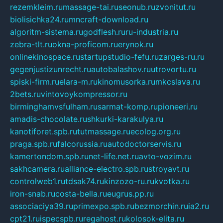
rezemkleim.ru
massage-tai.ru
seonub.ru
zvonitut.ru
biolisichka24.ru
mncraft-download.ru
algoritm-sistema.ru
godflesh.ru
ru-industria.ru
zebra-tlt.ru
okna-proficom.ru
erynok.ru
onlinekinospace.ru
startupstudio-fefu.ru
zarges-ru.ru
gegenjustizunrecht.ru
autobalashov.ru
utrovortu.ru
spiski-firm.ru
elara-m.ru
kinomusorka.ru
mkcslava.ru
2bets.ru
vintovoykompressor.ru
birminghamvsfulham.ru
sarmat-komp.ru
pioneeri.ru
amadis-chocolate.ru
shkurki-karakulya.ru
kanotiforet.spb.ru
tutmassage.ru
ecolog.org.ru
praga.spb.ru
falcorussia.ru
autodoctorservis.ru
kamertondom.spb.ru
net-life.net.ru
avto-vozim.ru
sakhcamera.ru
alliance-electro.spb.ru
stroyavt.ru
controlweb1.ru
tdsak74.ru
kinzozo-ru.ru
kvotka.ru
iron-snab.ru
costa-bella.ru
eugrus.pp.ru
associaciya39.ru
primexpo.spb.ru
bezmorchin.ru
ia2.ru
cpt21.ru
ispecspb.ru
regahost.ru
kolosok-elita.ru