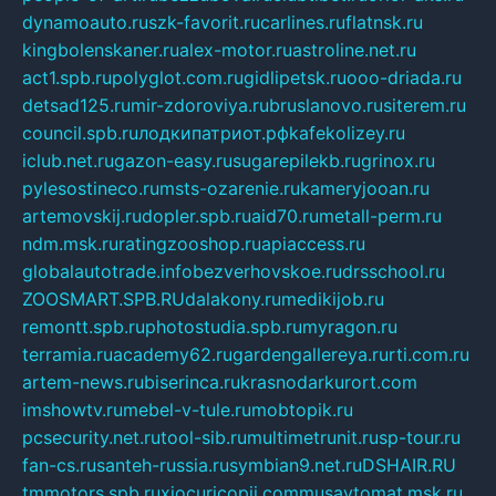
dynamoauto.ru
szk-favorit.ru
carlines.ru
flatnsk.ru
kingbolenskaner.ru
alex-motor.ru
astroline.net.ru
act1.spb.ru
polyglot.com.ru
gidlipetsk.ru
ooo-driada.ru
detsad125.ru
mir-zdoroviya.ru
bruslanovo.ru
siterem.ru
council.spb.ru
лодкипатриот.рф
kafekolizey.ru
iclub.net.ru
gazon-easy.ru
sugarepilekb.ru
grinox.ru
pylesostineco.ru
msts-ozarenie.ru
kameryjooan.ru
artemovskij.ru
dopler.spb.ru
aid70.ru
metall-perm.ru
ndm.msk.ru
ratingzooshop.ru
apiaccess.ru
globalautotrade.info
bezverhovskoe.ru
drsschool.ru
ZOOSMART.SPB.RU
dalakony.ru
medikijob.ru
remontt.spb.ru
photostudia.spb.ru
myragon.ru
terramia.ru
academy62.ru
gardengallereya.ru
rti.com.ru
artem-news.ru
biserinca.ru
krasnodarkurort.com
imshowtv.ru
mebel-v-tule.ru
mobtopik.ru
pcsecurity.net.ru
tool-sib.ru
multimetrunit.ru
sp-tour.ru
fan-cs.ru
santeh-russia.ru
symbian9.net.ru
DSHAIR.RU
tmmotors.spb.ru
xjocuricopii.com
musavtomat.msk.ru