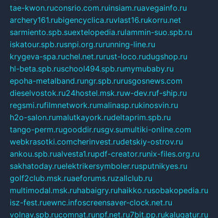
tae-kwon.ru
consrio.com.ru
insiam.ru
avegainfo.ru
archery161.ru
bigencyclica.ru
vlast16.ru
korru.net
sarmiento.spb.su
extelopedia.ru
lammin-suo.spb.ru
iskatour.spb.ru
snpi.org.ru
running-line.ru
krygeva-spa.ru
chel.net.ru
rust-loco.ru
dugshop.ru
hl-beta.spb.ru
school494.spb.ru
mymubaby.ru
epoha-metalband.ru
ngr.spb.ru
rusgosnews.com
dieselvostok.ru
24hostel.msk.ru
w-dev.ru
f-ship.ru
regsmi.ru
filmnetwork.ru
malinasp.ru
kinosvin.ru
h2o-salon.ru
malutkayork.ru
deltaprim.spb.ru
tango-perm.ru
gooddir.ru
sgv.su
multiki-online.com
webkrasotki.com
cherinvest.ru
detskiy-ostrov.ru
ankou.spb.ru
alvesta1.ru
pdf-creator.ru
nix-files.org.ru
sakhatoday.ru
elektrikersymboler.ru
sputnikyes.ru
golf2club.msk.ru
aeforums.ru
zallclub.ru
multimodal.msk.ru
habaigry.ru
haikko.ru
sobakopedia.ru
isz-fest.ru
ewnc.info
screensaver-clock.net.ru
volnav.spb.ru
comnat.ru
npf.net.ru
7bit.pp.ru
kalugatur.ru