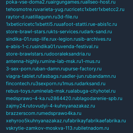
poka-vse-doma2.ru
airgungames.ru
allseo-host.ru
tehosmotre.ru
varieta-yug.ru
cricetc1xbetr1xbetcc2.ru
raytor-d.ru
atillagunn.ru
3d-file.ru
1xbeticricetc1xbetti5.ru
uafoot-statti.ru
e-abis1c.ru
store-brawl-stars.ru
kts-services.ru
dark-sand.ru
sindika-01.ru
sp-life.ru
x-legion.ru
sib-archives.ru
e-abis-1-c.ru
sindika01.ru
venda-festival.ru
store-brawlstars.ru
dooraleksandria.ru
antenna-highly.ru
mine-lab-msk.ru
1-mus.ru
3-sex-porn.ru
ban-damn.ru
purse-factory.ru
viagra-tablet.ru
fasbags.ru
adler-jun.ru
bandamn.ru
fincontech.ru
3sexporn.ru
1mus.ru
darksand.ru
rebus-toys.ru
minelab-msk.ru
alabuga-cityhotel.ru
medsprawo-4-ka.ru
2864420.ru
blagodarenie-spb.ru
zajmy24.ru
tovudyi-4-kuhnyanazakaz.ru
brazzerscom.ru
medsprawo4ka.ru
xehyroo5kuhnyanazakaz.ru
fabrikayfabrikaefabrika.ru
vskrytie-zamkov-moskva-113.ru
biletnadom.ru