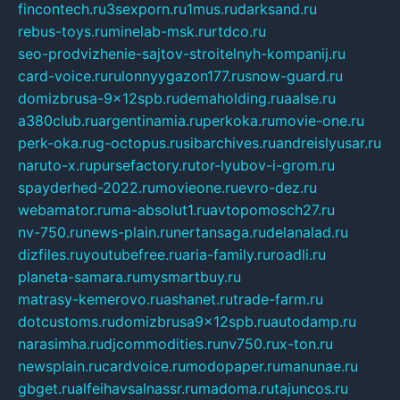
fincontech.ru
3sexporn.ru
1mus.ru
darksand.ru
rebus-toys.ru
minelab-msk.ru
rtdco.ru
seo-prodvizhenie-sajtov-stroitelnyh-kompanij.ru
card-voice.ru
rulonnyygazon177.ru
snow-guard.ru
domizbrusa-9x12spb.ru
demaholding.ru
aalse.ru
a380club.ru
argentinamia.ru
perkoka.ru
movie-one.ru
perk-oka.ru
g-octopus.ru
sibarchives.ru
andreislyusar.ru
naruto-x.ru
pursefactory.ru
tor-lyubov-i-grom.ru
spayderhed-2022.ru
movieone.ru
evro-dez.ru
webamator.ru
ma-absolut1.ru
avtopomosch27.ru
nv-750.ru
news-plain.ru
nertansaga.ru
delanalad.ru
dizfiles.ru
youtubefree.ru
aria-family.ru
roadli.ru
planeta-samara.ru
mysmartbuy.ru
matrasy-kemerovo.ru
ashanet.ru
trade-farm.ru
dotcustoms.ru
domizbrusa9x12spb.ru
autodamp.ru
narasimha.ru
djcommodities.ru
nv750.ru
x-ton.ru
newsplain.ru
cardvoice.ru
modopaper.ru
manunae.ru
gbget.ru
alfeihavsalnassr.ru
madoma.ru
tajuncos.ru