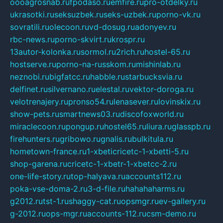
oooagrosnab.ru
fpodaso.ru
emfire.ru
pro-otdelky.ru
ukrasotki.ru
seksuzbek.ru
seks-uzbek.ru
porno-vk.ru
sovratili.ru
olecoon.ru
vd-dosug.ru
adonyev.ru
rbc-news.ru
porno-skvirt.ru
krospr.ru
13autor-kolonka.ru
sormol.ru
2rich.ru
hostel-65.ru
hostserve.ru
porno-na-russkom.ru
mishinlab.ru
neznobi.ru
bigfatcc.ru
habble.ru
starbucksvia.ru
delfinet.ru
silvernano.ru
elestal.ru
vektor-doroga.ru
velotrenajery.ru
pronso54.ru
lenasever.ru
lovinskix.ru
show-pets.ru
smartnews03.ru
discofoxworld.ru
miraclecoon.ru
pongup.ru
hostel65.ru
liura.ru
glasspb.ru
firehunters.ru
gribowo.ru
gnalis.ru
bulkitula.ru
hometown-france.ru
1-xbeticricetc-1-xbetti-5.ru
shop-garena.ru
cricetc-1-xbetr-1-xbetcc-2.ru
one-life-story.ru
top-halyava.ru
accounts112.ru
poka-vse-doma-2.ru
3-d-file.ru
hahahaharms.ru
g2012.ru
tst-1.ru
shaggy-cat.ru
opsmgr.ru
ev-gallery.ru
g-2012.ru
ops-mgr.ru
accounts-112.ru
csm-demo.ru