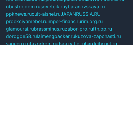
obustrojdom.ru
sovetcik.ru
ybaranovskaya.ru
ppknews.ru
cult-alshei.ru
JAPANRUSSIA.RU
proekciyamebel.ru
imper-finans.ru
rim.org.ru
glamourai.ru
brassminus.ru
zabor-pro.ru
ftn.pp.ru
dorogoe58.ru
laimengpacker.ru
kuzova-zapchasti.ru
sageerp.ru
taxodrom.ru
dsrazvitie.ru
hardcity.net.ru
ratinghomegames.ru
topservice25.ru
gubernyan.ru
gtglasslined.ru
ii4.ru
tssport.spb.ru
andorra24.com
blackwallstreet.ru
oboimos.ru
optim-doors.com.ru
ikuch.ru
nycr.org.ru
npa21.ru
vremya-ch.spb.ru
desert000.ru
ivtorgi.ru
ifiori.ru
catalog-statei.ru
dcv.org.ru
spetsmaster174.ru
ipkameryhiseeu.ru
dum26.ru
ruspol.spb.ru
fr-opendp.ru
kam-solnyshko.ru
cheyenne-arapaho.ru
sevzapmetal.spb.ru
ted-lapidus.spb.ru
parasite-eliminator.ru
sigma-complete.ru
modernworld.ru
dama-moda.ru
eholot-group.ru
sk-nvkz.ru
DRONGOLD.RU
democratia2.ru
i-farmer.ru
mass-sport.org