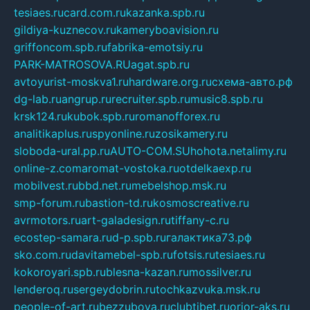
tesiaes.ru
card.com.ru
kazanka.spb.ru
gildiya-kuznecov.ru
kameryboavision.ru
griffoncom.spb.ru
fabrika-emotsiy.ru
PARK-MATROSOVA.RU
agat.spb.ru
avtoyurist-moskva1.ru
hardware.org.ru
схема-авто.рф
dg-lab.ru
angrup.ru
recruiter.spb.ru
music8.spb.ru
krsk124.ru
kubok.spb.ru
romanofforex.ru
analitikaplus.ru
spyonline.ru
zosikamery.ru
sloboda-ural.pp.ru
AUTO-COM.SU
hohota.net
alimy.ru
online-z.com
aromat-vostoka.ru
otdelkaexp.ru
mobilvest.ru
bbd.net.ru
mebelshop.msk.ru
smp-forum.ru
bastion-td.ru
kosmoscreative.ru
avrmotors.ru
art-galadesign.ru
tiffany-c.ru
ecostep-samara.ru
d-p.spb.ru
галактика73.рф
sko.com.ru
davitamebel-spb.ru
fotsis.ru
tesiaes.ru
kokoroyari.spb.ru
blesna-kazan.ru
mossilver.ru
lenderoq.ru
sergeydobrin.ru
tochkazvuka.msk.ru
people-of-art.ru
bezzubova.ru
clubtibet.ru
orior-aks.ru