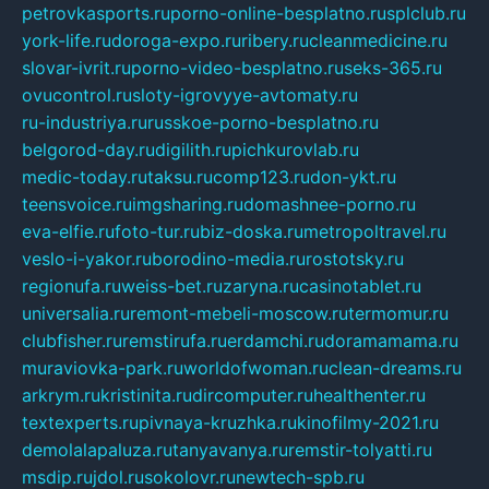
petrovkasports.ru
porno-online-besplatno.ru
splclub.ru
york-life.ru
doroga-expo.ru
ribery.ru
cleanmedicine.ru
slovar-ivrit.ru
porno-video-besplatno.ru
seks-365.ru
ovucontrol.ru
sloty-igrovyye-avtomaty.ru
ru-industriya.ru
russkoe-porno-besplatno.ru
belgorod-day.ru
digilith.ru
pichkurovlab.ru
medic-today.ru
taksu.ru
comp123.ru
don-ykt.ru
teensvoice.ru
imgsharing.ru
domashnee-porno.ru
eva-elfie.ru
foto-tur.ru
biz-doska.ru
metropoltravel.ru
veslo-i-yakor.ru
borodino-media.ru
rostotsky.ru
regionufa.ru
weiss-bet.ru
zaryna.ru
casinotablet.ru
universalia.ru
remont-mebeli-moscow.ru
termomur.ru
clubfisher.ru
remstirufa.ru
erdamchi.ru
doramamama.ru
muraviovka-park.ru
worldofwoman.ru
clean-dreams.ru
arkrym.ru
kristinita.ru
dircomputer.ru
healthenter.ru
textexperts.ru
pivnaya-kruzhka.ru
kinofilmy-2021.ru
demolalapaluza.ru
tanyavanya.ru
remstir-tolyatti.ru
msdip.ru
jdol.ru
sokolovr.ru
newtech-spb.ru