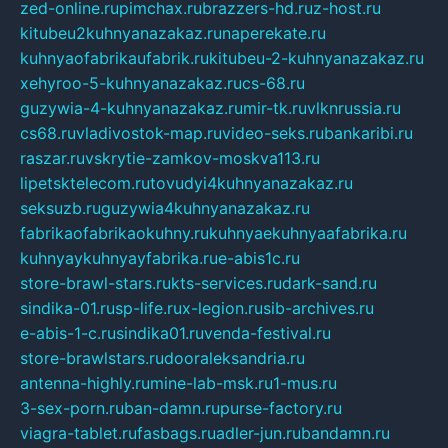
zed-online.ru
pimchax.ru
brazzers-hd.ru
z-host.ru
kitubeu2kuhnyanazakaz.ru
naperekate.ru
kuhnyaofabrikaufabrik.ru
kitubeu-2-kuhnyanazakaz.ru
xehyroo-5-kuhnyanazakaz.ru
cs-68.ru
guzywia-4-kuhnyanazakaz.ru
mir-tk.ru
vlknrussia.ru
cs68.ru
vladivostok-map.ru
video-seks.ru
bankaribi.ru
raszar.ru
vskrytie-zamkov-moskva113.ru
lipetsktelecom.ru
tovudyi4kuhnyanazakaz.ru
seksuzb.ru
guzywia4kuhnyanazakaz.ru
fabrikaofabrikaokuhny.ru
kuhnyaekuhnyaafabrika.ru
kuhnyaykuhnyayfabrika.ru
e-abis1c.ru
store-brawl-stars.ru
kts-services.ru
dark-sand.ru
sindika-01.ru
sp-life.ru
x-legion.ru
sib-archives.ru
e-abis-1-c.ru
sindika01.ru
venda-festival.ru
store-brawlstars.ru
dooraleksandria.ru
antenna-highly.ru
mine-lab-msk.ru
1-mus.ru
3-sex-porn.ru
ban-damn.ru
purse-factory.ru
viagra-tablet.ru
fasbags.ru
adler-jun.ru
bandamn.ru