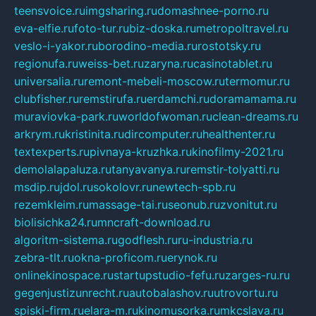
teensvoice.ru
imgsharing.ru
domashnee-porno.ru
eva-elfie.ru
foto-tur.ru
biz-doska.ru
metropoltravel.ru
veslo-i-yakor.ru
borodino-media.ru
rostotsky.ru
regionufa.ru
weiss-bet.ru
zaryna.ru
casinotablet.ru
universalia.ru
remont-mebeli-moscow.ru
termomur.ru
clubfisher.ru
remstirufa.ru
erdamchi.ru
doramamama.ru
muraviovka-park.ru
worldofwoman.ru
clean-dreams.ru
arkrym.ru
kristinita.ru
dircomputer.ru
healthenter.ru
textexperts.ru
pivnaya-kruzhka.ru
kinofilmy-2021.ru
demolalapaluza.ru
tanyavanya.ru
remstir-tolyatti.ru
msdip.ru
jdol.ru
sokolovr.ru
newtech-spb.ru
rezemkleim.ru
massage-tai.ru
seonub.ru
zvonitut.ru
biolisichka24.ru
mncraft-download.ru
algoritm-sistema.ru
godflesh.ru
ru-industria.ru
zebra-tlt.ru
okna-proficom.ru
erynok.ru
onlinekinospace.ru
startupstudio-fefu.ru
zarges-ru.ru
gegenjustizunrecht.ru
autobalashov.ru
utrovortu.ru
spiski-firm.ru
elara-m.ru
kinomusorka.ru
mkcslava.ru