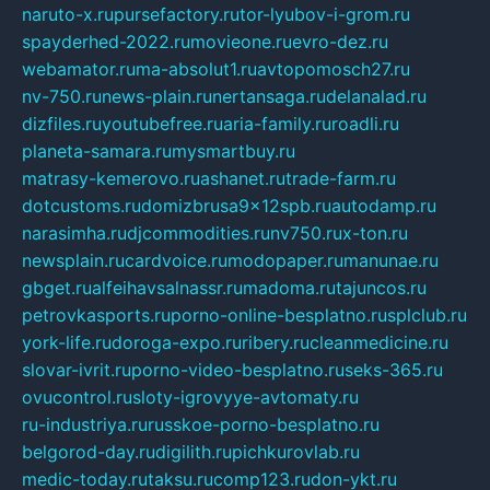
naruto-x.ru
pursefactory.ru
tor-lyubov-i-grom.ru
spayderhed-2022.ru
movieone.ru
evro-dez.ru
webamator.ru
ma-absolut1.ru
avtopomosch27.ru
nv-750.ru
news-plain.ru
nertansaga.ru
delanalad.ru
dizfiles.ru
youtubefree.ru
aria-family.ru
roadli.ru
planeta-samara.ru
mysmartbuy.ru
matrasy-kemerovo.ru
ashanet.ru
trade-farm.ru
dotcustoms.ru
domizbrusa9x12spb.ru
autodamp.ru
narasimha.ru
djcommodities.ru
nv750.ru
x-ton.ru
newsplain.ru
cardvoice.ru
modopaper.ru
manunae.ru
gbget.ru
alfeihavsalnassr.ru
madoma.ru
tajuncos.ru
petrovkasports.ru
porno-online-besplatno.ru
splclub.ru
york-life.ru
doroga-expo.ru
ribery.ru
cleanmedicine.ru
slovar-ivrit.ru
porno-video-besplatno.ru
seks-365.ru
ovucontrol.ru
sloty-igrovyye-avtomaty.ru
ru-industriya.ru
russkoe-porno-besplatno.ru
belgorod-day.ru
digilith.ru
pichkurovlab.ru
medic-today.ru
taksu.ru
comp123.ru
don-ykt.ru