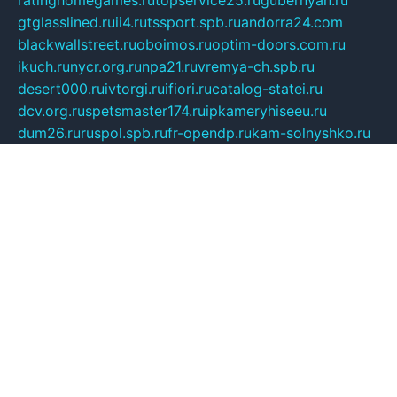
gtglasslined.ru
ii4.ru
tssport.spb.ru
andorra24.com
blackwallstreet.ru
oboimos.ru
optim-doors.com.ru
ikuch.ru
nycr.org.ru
npa21.ru
vremya-ch.spb.ru
desert000.ru
ivtorgi.ru
ifiori.ru
catalog-statei.ru
dcv.org.ru
spetsmaster174.ru
ipkameryhiseeu.ru
dum26.ru
ruspol.spb.ru
fr-opendp.ru
kam-solnyshko.ru
cheyenne-arapaho.ru
sevzapmetal.spb.ru
ted-lapidus.spb.ru
parasite-eliminator.ru
sigma-complete.ru
modernworld.ru
dama-moda.ru
eholot-group.ru
sk-nvkz.ru
DRONGOLD.RU
democratia2.ru
i-farmer.ru
mass-sport.org
jablonex.spb.ru
bookmess.ru
linkword.ru
refineua.com.ru
cs-spec.net.ru
altay-mebel.ru
DNK-THEATRE.RU
mechaniks.spb.ru
ipcamtechage.ru
skosta.ru
a-sun.ru
stroy-ldsp.ru
snowlands.org.ru
childrensshoes.ru
mrlizzy.ru
mebelsofiakrd.ru
bulizhenko.ru
rumantick.net.ru
mtszerno.ru