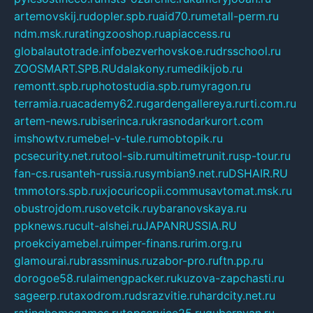
artemovskij.ru
dopler.spb.ru
aid70.ru
metall-perm.ru
ndm.msk.ru
ratingzooshop.ru
apiaccess.ru
globalautotrade.info
bezverhovskoe.ru
drsschool.ru
ZOOSMART.SPB.RU
dalakony.ru
medikijob.ru
remontt.spb.ru
photostudia.spb.ru
myragon.ru
terramia.ru
academy62.ru
gardengallereya.ru
rti.com.ru
artem-news.ru
biserinca.ru
krasnodarkurort.com
imshowtv.ru
mebel-v-tule.ru
mobtopik.ru
pcsecurity.net.ru
tool-sib.ru
multimetrunit.ru
sp-tour.ru
fan-cs.ru
santeh-russia.ru
symbian9.net.ru
DSHAIR.RU
tmmotors.spb.ru
xjocuricopii.com
musavtomat.msk.ru
obustrojdom.ru
sovetcik.ru
ybaranovskaya.ru
ppknews.ru
cult-alshei.ru
JAPANRUSSIA.RU
proekciyamebel.ru
imper-finans.ru
rim.org.ru
glamourai.ru
brassminus.ru
zabor-pro.ru
ftn.pp.ru
dorogoe58.ru
laimengpacker.ru
kuzova-zapchasti.ru
sageerp.ru
taxodrom.ru
dsrazvitie.ru
hardcity.net.ru
ratinghomegames.ru
topservice25.ru
gubernyan.ru