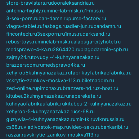
store-brawlstars.ru
dooraleksandria.ru
antenna-highly.ru
mine-lab-msk.ru
1-mus.ru
3-sex-porn.ru
ban-damn.ru
purse-factory.ru
viagra-tablet.ru
fasbags.ru
adler-jun.ru
bandamn.ru
fincontech.ru
3sexporn.ru
1mus.ru
darksand.ru
rebus-toys.ru
minelab-msk.ru
alabuga-cityhotel.ru
medsprawo-4-ka.ru
2864420.ru
blagodarenie-spb.ru
zajmy24.ru
tovudyi-4-kuhnyanazakaz.ru
brazzerscom.ru
medsprawo4ka.ru
xehyroo5kuhnyanazakaz.ru
fabrikayfabrikaefabrika.ru
vskrytie-zamkov-moskva-113.ru
biletnadom.ru
zed-online.ru
pimchax.ru
brazzers-hd.ru
z-host.ru
kitubeu2kuhnyanazakaz.ru
naperekate.ru
kuhnyaofabrikaufabrik.ru
kitubeu-2-kuhnyanazakaz.ru
xehyroo-5-kuhnyanazakaz.ru
cs-68.ru
guzywia-4-kuhnyanazakaz.ru
mir-tk.ru
vlknrussia.ru
cs68.ru
vladivostok-map.ru
video-seks.ru
bankaribi.ru
raszar.ru
vskrytie-zamkov-moskva113.ru