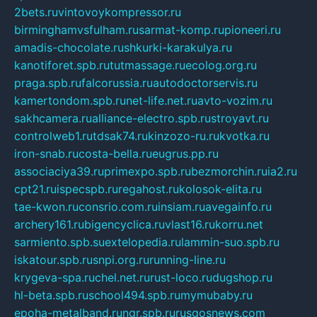
2bets.ru
vintovoykompressor.ru
birminghamvsfulham.ru
sarmat-komp.ru
pioneeri.ru
amadis-chocolate.ru
shkurki-karakulya.ru
kanotiforet.spb.ru
tutmassage.ru
ecolog.org.ru
praga.spb.ru
falcorussia.ru
autodoctorservis.ru
kamertondom.spb.ru
net-life.net.ru
avto-vozim.ru
sakhcamera.ru
alliance-electro.spb.ru
stroyavt.ru
controlweb1.ru
tdsak74.ru
kinzozo-ru.ru
kvotka.ru
iron-snab.ru
costa-bella.ru
eugrus.pp.ru
associaciya39.ru
primexpo.spb.ru
bezmorchin.ru
ia2.ru
cpt21.ru
ispecspb.ru
regahost.ru
kolosok-elita.ru
tae-kwon.ru
consrio.com.ru
insiam.ru
avegainfo.ru
archery161.ru
bigencyclica.ru
vlast16.ru
korru.net
sarmiento.spb.su
extelopedia.ru
lammin-suo.spb.ru
iskatour.spb.ru
snpi.org.ru
running-line.ru
krygeva-spa.ru
chel.net.ru
rust-loco.ru
dugshop.ru
hl-beta.spb.ru
school494.spb.ru
mymubaby.ru
epoha-metalband.ru
ngr.spb.ru
rusgosnews.com