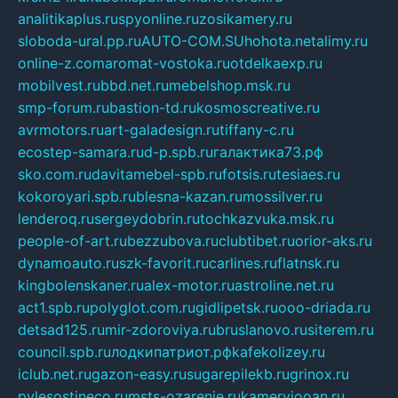
analitikaplus.ru
spyonline.ru
zosikamery.ru
sloboda-ural.pp.ru
AUTO-COM.SU
hohota.net
alimy.ru
online-z.com
aromat-vostoka.ru
otdelkaexp.ru
mobilvest.ru
bbd.net.ru
mebelshop.msk.ru
smp-forum.ru
bastion-td.ru
kosmoscreative.ru
avrmotors.ru
art-galadesign.ru
tiffany-c.ru
ecostep-samara.ru
d-p.spb.ru
галактика73.рф
sko.com.ru
davitamebel-spb.ru
fotsis.ru
tesiaes.ru
kokoroyari.spb.ru
blesna-kazan.ru
mossilver.ru
lenderoq.ru
sergeydobrin.ru
tochkazvuka.msk.ru
people-of-art.ru
bezzubova.ru
clubtibet.ru
orior-aks.ru
dynamoauto.ru
szk-favorit.ru
carlines.ru
flatnsk.ru
kingbolenskaner.ru
alex-motor.ru
astroline.net.ru
act1.spb.ru
polyglot.com.ru
gidlipetsk.ru
ooo-driada.ru
detsad125.ru
mir-zdoroviya.ru
bruslanovo.ru
siterem.ru
council.spb.ru
лодкипатриот.рф
kafekolizey.ru
iclub.net.ru
gazon-easy.ru
sugarepilekb.ru
grinox.ru
pylesostineco.ru
msts-ozarenie.ru
kameryjooan.ru