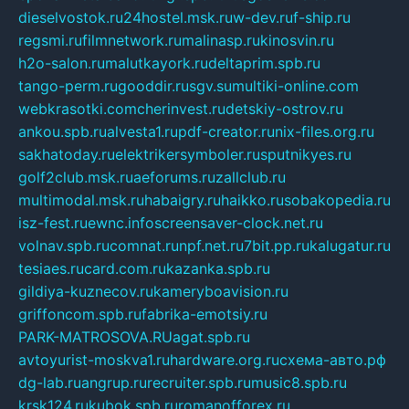
dieselvostok.ru
24hostel.msk.ru
w-dev.ru
f-ship.ru
regsmi.ru
filmnetwork.ru
malinasp.ru
kinosvin.ru
h2o-salon.ru
malutkayork.ru
deltaprim.spb.ru
tango-perm.ru
gooddir.ru
sgv.su
multiki-online.com
webkrasotki.com
cherinvest.ru
detskiy-ostrov.ru
ankou.spb.ru
alvesta1.ru
pdf-creator.ru
nix-files.org.ru
sakhatoday.ru
elektrikersymboler.ru
sputnikyes.ru
golf2club.msk.ru
aeforums.ru
zallclub.ru
multimodal.msk.ru
habaigry.ru
haikko.ru
sobakopedia.ru
isz-fest.ru
ewnc.info
screensaver-clock.net.ru
volnav.spb.ru
comnat.ru
npf.net.ru
7bit.pp.ru
kalugatur.ru
tesiaes.ru
card.com.ru
kazanka.spb.ru
gildiya-kuznecov.ru
kameryboavision.ru
griffoncom.spb.ru
fabrika-emotsiy.ru
PARK-MATROSOVA.RU
agat.spb.ru
avtoyurist-moskva1.ru
hardware.org.ru
схема-авто.рф
dg-lab.ru
angrup.ru
recruiter.spb.ru
music8.spb.ru
krsk124.ru
kubok.spb.ru
romanofforex.ru