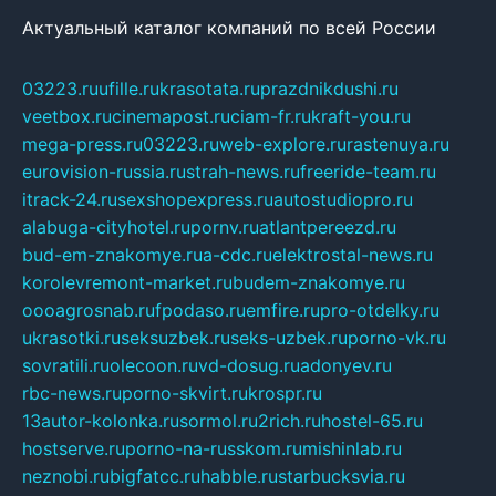
Актуальный каталог компаний по всей России
03223.ru
ufille.ru
krasotata.ru
prazdnikdushi.ru
veetbox.ru
cinemapost.ru
ciam-fr.ru
kraft-you.ru
mega-press.ru
03223.ru
web-explore.ru
rastenuya.ru
eurovision-russia.ru
strah-news.ru
freeride-team.ru
itrack-24.ru
sexshopexpress.ru
autostudiopro.ru
alabuga-cityhotel.ru
pornv.ru
atlantpereezd.ru
bud-em-znakomye.ru
a-cdc.ru
elektrostal-news.ru
korolevremont-market.ru
budem-znakomye.ru
oooagrosnab.ru
fpodaso.ru
emfire.ru
pro-otdelky.ru
ukrasotki.ru
seksuzbek.ru
seks-uzbek.ru
porno-vk.ru
sovratili.ru
olecoon.ru
vd-dosug.ru
adonyev.ru
rbc-news.ru
porno-skvirt.ru
krospr.ru
13autor-kolonka.ru
sormol.ru
2rich.ru
hostel-65.ru
hostserve.ru
porno-na-russkom.ru
mishinlab.ru
neznobi.ru
bigfatcc.ru
habble.ru
starbucksvia.ru