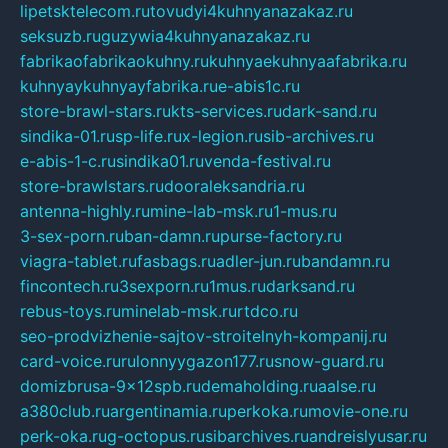
lipetsktelecom.ru
tovudyi4kuhnyanazakaz.ru
seksuzb.ru
guzywia4kuhnyanazakaz.ru
fabrikaofabrikaokuhny.ru
kuhnyaekuhnyaafabrika.ru
kuhnyaykuhnyayfabrika.ru
e-abis1c.ru
store-brawl-stars.ru
kts-services.ru
dark-sand.ru
sindika-01.ru
sp-life.ru
x-legion.ru
sib-archives.ru
e-abis-1-c.ru
sindika01.ru
venda-festival.ru
store-brawlstars.ru
dooraleksandria.ru
antenna-highly.ru
mine-lab-msk.ru
1-mus.ru
3-sex-porn.ru
ban-damn.ru
purse-factory.ru
viagra-tablet.ru
fasbags.ru
adler-jun.ru
bandamn.ru
fincontech.ru
3sexporn.ru
1mus.ru
darksand.ru
rebus-toys.ru
minelab-msk.ru
rtdco.ru
seo-prodvizhenie-sajtov-stroitelnyh-kompanij.ru
card-voice.ru
rulonnyygazon177.ru
snow-guard.ru
domizbrusa-9x12spb.ru
demaholding.ru
aalse.ru
a380club.ru
argentinamia.ru
perkoka.ru
movie-one.ru
perk-oka.ru
g-octopus.ru
sibarchives.ru
andreislyusar.ru