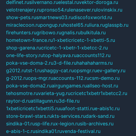
delfinet.ru
silvernano.ru
elestal.ru
vektor-doroga.ru
velotrenajery.ru
pronso54.ru
lenasever.ru
lovinskix.ru
show-pets.ru
smartnews03.ru
discofoxworld.ru
miraclecoon.ru
pongup.ru
hostel65.ru
liura.ru
glasspb.ru
firehunters.ru
gribowo.ru
gnalis.ru
bulkitula.ru
hometown-france.ru
1-xbeticricetc-1-xbetti-5.ru
shop-garena.ru
cricetc-1-xbetr-1-xbetcc-2.ru
one-life-story.ru
top-halyava.ru
accounts112.ru
poka-vse-doma-2.ru
3-d-file.ru
hahahaharms.ru
g2012.ru
tst-1.ru
shaggy-cat.ru
opsmgr.ru
ev-gallery.ru
g-2012.ru
ops-mgr.ru
accounts-112.ru
csm-demo.ru
poka-vse-doma2.ru
airgungames.ru
allseo-host.ru
tehosmotre.ru
varieta-yug.ru
cricetc1xbetr1xbetcc2.ru
raytor-d.ru
atillagunn.ru
3d-file.ru
1xbeticricetc1xbetti5.ru
uafoot-statti.ru
e-abis1c.ru
store-brawl-stars.ru
kts-services.ru
dark-sand.ru
sindika-01.ru
sp-life.ru
x-legion.ru
sib-archives.ru
e-abis-1-c.ru
sindika01.ru
venda-festival.ru