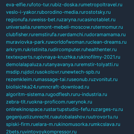
eva-elfie.ru
foto-tur.ru
biz-doska.ru
metropoltravel.ru
veslo-i-yakor.ru
borodino-media.ru
rostotsky.ru
regionufa.ru
weiss-bet.ru
zaryna.ru
casinotablet.ru
universalia.ru
remont-mebeli-moscow.ru
termomur.ru
clubfisher.ru
remstirufa.ru
erdamchi.ru
doramamama.ru
muraviovka-park.ru
worldofwoman.ru
clean-dreams.ru
arkrym.ru
kristinita.ru
dircomputer.ru
healthenter.ru
textexperts.ru
pivnaya-kruzhka.ru
kinofilmy-2021.ru
demolalapaluza.ru
tanyavanya.ru
remstir-tolyatti.ru
msdip.ru
jdol.ru
sokolovr.ru
newtech-spb.ru
rezemkleim.ru
massage-tai.ru
seonub.ru
zvonitut.ru
biolisichka24.ru
mncraft-download.ru
algoritm-sistema.ru
godflesh.ru
ru-industria.ru
zebra-tlt.ru
okna-proficom.ru
erynok.ru
onlinekinospace.ru
startupstudio-fefu.ru
zarges-ru.ru
gegenjustizunrecht.ru
autobalashov.ru
utrovortu.ru
spiski-firm.ru
elara-m.ru
kinomusorka.ru
mkcslava.ru
2bets.ru
vintovoykompressor.ru