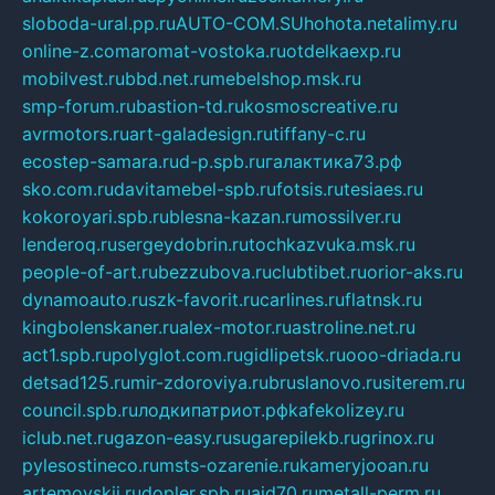
sloboda-ural.pp.ru
AUTO-COM.SU
hohota.net
alimy.ru
online-z.com
aromat-vostoka.ru
otdelkaexp.ru
mobilvest.ru
bbd.net.ru
mebelshop.msk.ru
smp-forum.ru
bastion-td.ru
kosmoscreative.ru
avrmotors.ru
art-galadesign.ru
tiffany-c.ru
ecostep-samara.ru
d-p.spb.ru
галактика73.рф
sko.com.ru
davitamebel-spb.ru
fotsis.ru
tesiaes.ru
kokoroyari.spb.ru
blesna-kazan.ru
mossilver.ru
lenderoq.ru
sergeydobrin.ru
tochkazvuka.msk.ru
people-of-art.ru
bezzubova.ru
clubtibet.ru
orior-aks.ru
dynamoauto.ru
szk-favorit.ru
carlines.ru
flatnsk.ru
kingbolenskaner.ru
alex-motor.ru
astroline.net.ru
act1.spb.ru
polyglot.com.ru
gidlipetsk.ru
ooo-driada.ru
detsad125.ru
mir-zdoroviya.ru
bruslanovo.ru
siterem.ru
council.spb.ru
лодкипатриот.рф
kafekolizey.ru
iclub.net.ru
gazon-easy.ru
sugarepilekb.ru
grinox.ru
pylesostineco.ru
msts-ozarenie.ru
kameryjooan.ru
artemovskij.ru
dopler.spb.ru
aid70.ru
metall-perm.ru