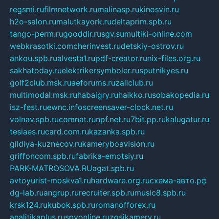
regsmi.ru
filmnetwork.ru
malinasp.ru
kinosvin.ru
h2o-salon.ru
malutkayork.ru
deltaprim.spb.ru
tango-perm.ru
gooddir.ru
sgv.su
multiki-online.com
webkrasotki.com
cherinvest.ru
detskiy-ostrov.ru
ankou.spb.ru
alvesta1.ru
pdf-creator.ru
nix-files.org.ru
sakhatoday.ru
elektrikersymboler.ru
sputnikyes.ru
golf2club.msk.ru
aeforums.ru
zallclub.ru
multimodal.msk.ru
habaigry.ru
haikko.ru
sobakopedia.ru
isz-fest.ru
ewnc.info
screensaver-clock.net.ru
volnav.spb.ru
comnat.ru
npf.net.ru
7bit.pp.ru
kalugatur.ru
tesiaes.ru
card.com.ru
kazanka.spb.ru
gildiya-kuznecov.ru
kameryboavision.ru
griffoncom.spb.ru
fabrika-emotsiy.ru
PARK-MATROSOVA.RU
agat.spb.ru
avtoyurist-moskva1.ru
hardware.org.ru
схема-авто.рф
dg-lab.ru
angrup.ru
recruiter.spb.ru
music8.spb.ru
krsk124.ru
kubok.spb.ru
romanofforex.ru
analitikaplus.ru
spyonline.ru
zosikamery.ru