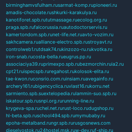
birminghamvsfulham.ru
sarmat-komp.ru
pioneeri.ru
amadis-chocolate.ru
shkurki-karakulya.ru
kanotiforet.spb.ru
tutmassage.ru
ecolog.org.ru
praga.spb.ru
falcorussia.ru
autodoctorservis.ru
kamertondom.spb.ru
net-life.net.ru
avto-vozim.ru
sakhcamera.ru
alliance-electro.spb.ru
stroyavt.ru
controlweb1.ru
tdsak74.ru
kinzozo-ru.ru
kvotka.ru
iron-snab.ru
costa-bella.ru
eugrus.pp.ru
associaciya39.ru
primexpo.spb.ru
bezmorchin.ru
ia2.ru
cpt21.ru
ispecspb.ru
regahost.ru
kolosok-elita.ru
tae-kwon.ru
consrio.com.ru
insiam.ru
avegainfo.ru
archery161.ru
bigencyclica.ru
vlast16.ru
korru.net
sarmiento.spb.su
extelopedia.ru
lammin-suo.spb.ru
iskatour.spb.ru
snpi.org.ru
running-line.ru
krygeva-spa.ru
chel.net.ru
rust-loco.ru
dugshop.ru
hl-beta.spb.ru
school494.spb.ru
mymubaby.ru
epoha-metalband.ru
ngr.spb.ru
rusgosnews.com
dieselvostok.ru
24hostel.msk.ru
w-dev.ru
f-ship.ru