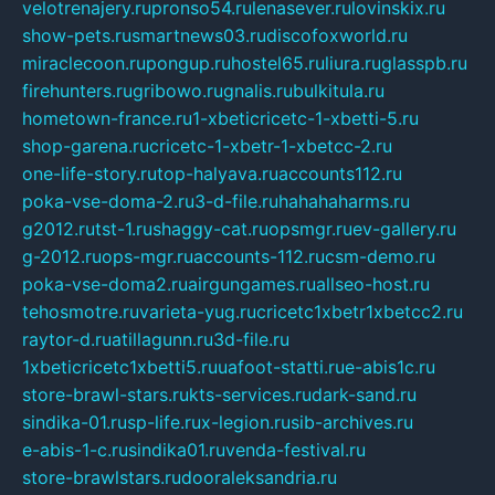
velotrenajery.ru
pronso54.ru
lenasever.ru
lovinskix.ru
show-pets.ru
smartnews03.ru
discofoxworld.ru
miraclecoon.ru
pongup.ru
hostel65.ru
liura.ru
glasspb.ru
firehunters.ru
gribowo.ru
gnalis.ru
bulkitula.ru
hometown-france.ru
1-xbeticricetc-1-xbetti-5.ru
shop-garena.ru
cricetc-1-xbetr-1-xbetcc-2.ru
one-life-story.ru
top-halyava.ru
accounts112.ru
poka-vse-doma-2.ru
3-d-file.ru
hahahaharms.ru
g2012.ru
tst-1.ru
shaggy-cat.ru
opsmgr.ru
ev-gallery.ru
g-2012.ru
ops-mgr.ru
accounts-112.ru
csm-demo.ru
poka-vse-doma2.ru
airgungames.ru
allseo-host.ru
tehosmotre.ru
varieta-yug.ru
cricetc1xbetr1xbetcc2.ru
raytor-d.ru
atillagunn.ru
3d-file.ru
1xbeticricetc1xbetti5.ru
uafoot-statti.ru
e-abis1c.ru
store-brawl-stars.ru
kts-services.ru
dark-sand.ru
sindika-01.ru
sp-life.ru
x-legion.ru
sib-archives.ru
e-abis-1-c.ru
sindika01.ru
venda-festival.ru
store-brawlstars.ru
dooraleksandria.ru