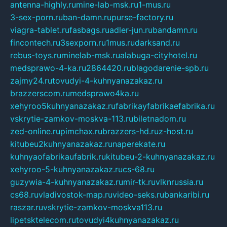
antenna-highly.ru
mine-lab-msk.ru
1-mus.ru
3-sex-porn.ru
ban-damn.ru
purse-factory.ru
viagra-tablet.ru
fasbags.ru
adler-jun.ru
bandamn.ru
fincontech.ru
3sexporn.ru
1mus.ru
darksand.ru
rebus-toys.ru
minelab-msk.ru
alabuga-cityhotel.ru
medsprawo-4-ka.ru
2864420.ru
blagodarenie-spb.ru
zajmy24.ru
tovudyi-4-kuhnyanazakaz.ru
brazzerscom.ru
medsprawo4ka.ru
xehyroo5kuhnyanazakaz.ru
fabrikayfabrikaefabrika.ru
vskrytie-zamkov-moskva-113.ru
biletnadom.ru
zed-online.ru
pimchax.ru
brazzers-hd.ru
z-host.ru
kitubeu2kuhnyanazakaz.ru
naperekate.ru
kuhnyaofabrikaufabrik.ru
kitubeu-2-kuhnyanazakaz.ru
xehyroo-5-kuhnyanazakaz.ru
cs-68.ru
guzywia-4-kuhnyanazakaz.ru
mir-tk.ru
vlknrussia.ru
cs68.ru
vladivostok-map.ru
video-seks.ru
bankaribi.ru
raszar.ru
vskrytie-zamkov-moskva113.ru
lipetsktelecom.ru
tovudyi4kuhnyanazakaz.ru