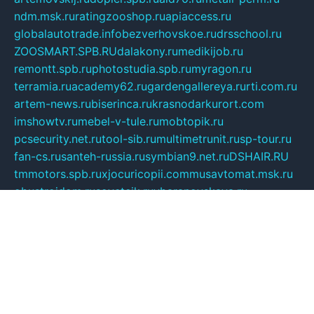
ndm.msk.ru
ratingzooshop.ru
apiaccess.ru
globalautotrade.info
bezverhovskoe.ru
drsschool.ru
ZOOSMART.SPB.RU
dalakony.ru
medikijob.ru
remontt.spb.ru
photostudia.spb.ru
myragon.ru
terramia.ru
academy62.ru
gardengallereya.ru
rti.com.ru
artem-news.ru
biserinca.ru
krasnodarkurort.com
imshowtv.ru
mebel-v-tule.ru
mobtopik.ru
pcsecurity.net.ru
tool-sib.ru
multimetrunit.ru
sp-tour.ru
fan-cs.ru
santeh-russia.ru
symbian9.net.ru
DSHAIR.RU
tmmotors.spb.ru
xjocuricopii.com
musavtomat.msk.ru
obustrojdom.ru
sovetcik.ru
ybaranovskaya.ru
ppknews.ru
cult-alshei.ru
JAPANRUSSIA.RU
proekciyamebel.ru
imper-finans.ru
rim.org.ru
glamourai.ru
brassminus.ru
zabor-pro.ru
ftn.pp.ru
dorogoe58.ru
laimengpacker.ru
kuzova-zapchasti.ru
sageerp.ru
taxodrom.ru
dsrazvitie.ru
hardcity.net.ru
ratinghomegames.ru
topservice25.ru
gubernyan.ru