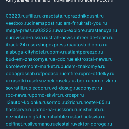
Актуальный каталог компаний по всей России
03223.ru
ufille.ru
krasotata.ru
prazdnikdushi.ru
veetbox.ru
cinemapost.ru
ciam-fr.ru
kraft-you.ru
mega-press.ru
03223.ru
web-explore.ru
rastenuya.ru
eurovision-russia.ru
strah-news.ru
freeride-team.ru
itrack-24.ru
sexshopexpress.ru
autostudiopro.ru
alabuga-cityhotel.ru
pornv.ru
atlantpereezd.ru
bud-em-znakomye.ru
a-cdc.ru
elektrostal-news.ru
korolevremont-market.ru
budem-znakomye.ru
oooagrosnab.ru
fpodaso.ru
emfire.ru
pro-otdelky.ru
ukrasotki.ru
seksuzbek.ru
seks-uzbek.ru
porno-vk.ru
sovratili.ru
olecoon.ru
vd-dosug.ru
adonyev.ru
rbc-news.ru
porno-skvirt.ru
krospr.ru
13autor-kolonka.ru
sormol.ru
2rich.ru
hostel-65.ru
hostserve.ru
porno-na-russkom.ru
mishinlab.ru
neznobi.ru
bigfatcc.ru
habble.ru
starbucksvia.ru
delfinet.ru
silvernano.ru
elestal.ru
vektor-doroga.ru