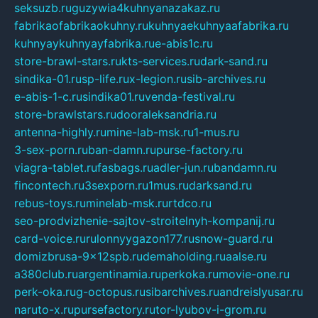
seksuzb.ru
guzywia4kuhnyanazakaz.ru
fabrikaofabrikaokuhny.ru
kuhnyaekuhnyaafabrika.ru
kuhnyaykuhnyayfabrika.ru
e-abis1c.ru
store-brawl-stars.ru
kts-services.ru
dark-sand.ru
sindika-01.ru
sp-life.ru
x-legion.ru
sib-archives.ru
e-abis-1-c.ru
sindika01.ru
venda-festival.ru
store-brawlstars.ru
dooraleksandria.ru
antenna-highly.ru
mine-lab-msk.ru
1-mus.ru
3-sex-porn.ru
ban-damn.ru
purse-factory.ru
viagra-tablet.ru
fasbags.ru
adler-jun.ru
bandamn.ru
fincontech.ru
3sexporn.ru
1mus.ru
darksand.ru
rebus-toys.ru
minelab-msk.ru
rtdco.ru
seo-prodvizhenie-sajtov-stroitelnyh-kompanij.ru
card-voice.ru
rulonnyygazon177.ru
snow-guard.ru
domizbrusa-9x12spb.ru
demaholding.ru
aalse.ru
a380club.ru
argentinamia.ru
perkoka.ru
movie-one.ru
perk-oka.ru
g-octopus.ru
sibarchives.ru
andreislyusar.ru
naruto-x.ru
pursefactory.ru
tor-lyubov-i-grom.ru