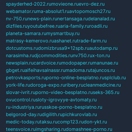
spayderhed-2022.ru
movieone.ru
evro-dez.ru
webamator.ru
ma-absolut1.ru
avtopomosch27.ru
nv-750.ru
news-plain.ru
nertansaga.ru
delanalad.ru
dizfiles.ru
youtubefree.ru
aria-family.ru
roadli.ru
planeta-samara.ru
mysmartbuy.ru
matrasy-kemerovo.ru
ashanet.ru
trade-farm.ru
dotcustoms.ru
domizbrusa9x12spb.ru
autodamp.ru
narasimha.ru
djcommodities.ru
nv750.ru
x-ton.ru
newsplain.ru
cardvoice.ru
modopaper.ru
manunae.ru
gbget.ru
alfeihavsalnassr.ru
madoma.ru
tajuncos.ru
petrovkasports.ru
porno-online-besplatno.ru
splclub.ru
york-life.ru
doroga-expo.ru
ribery.ru
cleanmedicine.ru
slovar-ivrit.ru
porno-video-besplatno.ru
seks-365.ru
ovucontrol.ru
sloty-igrovyye-avtomaty.ru
ru-industriya.ru
russkoe-porno-besplatno.ru
belgorod-day.ru
digilith.ru
pichkurovlab.ru
medic-today.ru
taksu.ru
comp123.ru
don-ykt.ru
teensvoice.ru
imgsharing.ru
domashnee-porno.ru