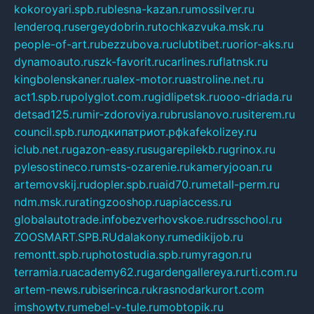
kokoroyari.spb.ru
blesna-kazan.ru
mossilver.ru
lenderoq.ru
sergeydobrin.ru
tochkazvuka.msk.ru
people-of-art.ru
bezzubova.ru
clubtibet.ru
orior-aks.ru
dynamoauto.ru
szk-favorit.ru
carlines.ru
flatnsk.ru
kingbolenskaner.ru
alex-motor.ru
astroline.net.ru
act1.spb.ru
polyglot.com.ru
gidlipetsk.ru
ooo-driada.ru
detsad125.ru
mir-zdoroviya.ru
bruslanovo.ru
siterem.ru
council.spb.ru
лодкипатриот.рф
kafekolizey.ru
iclub.net.ru
gazon-easy.ru
sugarepilekb.ru
grinox.ru
pylesostineco.ru
msts-ozarenie.ru
kameryjooan.ru
artemovskij.ru
dopler.spb.ru
aid70.ru
metall-perm.ru
ndm.msk.ru
ratingzooshop.ru
apiaccess.ru
globalautotrade.info
bezverhovskoe.ru
drsschool.ru
ZOOSMART.SPB.RU
dalakony.ru
medikijob.ru
remontt.spb.ru
photostudia.spb.ru
myragon.ru
terramia.ru
academy62.ru
gardengallereya.ru
rti.com.ru
artem-news.ru
biserinca.ru
krasnodarkurort.com
imshowtv.ru
mebel-v-tule.ru
mobtopik.ru