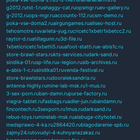
g2012.ru
tst-1.ru
shaggy-cat.ru
opsmgr.ru
ev-gallery.ru
g-2012.ru
ops-mgr.ru
accounts-112.ru
csm-demo.ru
poka-vse-doma2.ru
airgungames.ru
allseo-host.ru
tehosmotre.ru
varieta-yug.ru
cricetc1xbetr1xbetcc2.ru
raytor-d.ru
atillagunn.ru
3d-file.ru
1xbeticricetc1xbetti5.ru
uafoot-statti.ru
e-abis1c.ru
store-brawl-stars.ru
kts-services.ru
dark-sand.ru
sindika-01.ru
sp-life.ru
x-legion.ru
sib-archives.ru
e-abis-1-c.ru
sindika01.ru
venda-festival.ru
store-brawlstars.ru
dooraleksandria.ru
antenna-highly.ru
mine-lab-msk.ru
1-mus.ru
3-sex-porn.ru
ban-damn.ru
purse-factory.ru
viagra-tablet.ru
fasbags.ru
adler-jun.ru
bandamn.ru
fincontech.ru
3sexporn.ru
1mus.ru
darksand.ru
rebus-toys.ru
minelab-msk.ru
alabuga-cityhotel.ru
medsprawo-4-ka.ru
2864420.ru
blagodarenie-spb.ru
zajmy24.ru
tovudyi-4-kuhnyanazakaz.ru