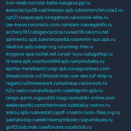
iron-snab.ru
costa-bella.ru
eugrus.pp.ru
associaciya39.ru
primexpo.spb.ru
bezmorchin.ru
ia2.ru
cpt21.ru
ispecspb.ru
regahost.ru
kolosok-elita.ru
tae-kwon.ru
consrio.com.ru
insiam.ru
avegainfo.ru
archery161.ru
bigencyclica.ru
vlast16.ru
korru.net
sarmiento.spb.su
extelopedia.ru
lammin-suo.spb.ru
iskatour.spb.ru
snpi.org.ru
running-line.ru
krygeva-spa.ru
chel.net.ru
rust-loco.ru
dugshop.ru
hl-beta.spb.ru
school494.spb.ru
mymubaby.ru
epoha-metalband.ru
ngr.spb.ru
rusgosnews.com
dieselvostok.ru
24hostel.msk.ru
w-dev.ru
f-ship.ru
regsmi.ru
filmnetwork.ru
malinasp.ru
kinosvin.ru
h2o-salon.ru
malutkayork.ru
deltaprim.spb.ru
tango-perm.ru
gooddir.ru
sgv.su
multiki-online.com
webkrasotki.com
cherinvest.ru
detskiy-ostrov.ru
ankou.spb.ru
alvesta1.ru
pdf-creator.ru
nix-files.org.ru
sakhatoday.ru
elektrikersymboler.ru
sputnikyes.ru
golf2club.msk.ru
aeforums.ru
zallclub.ru