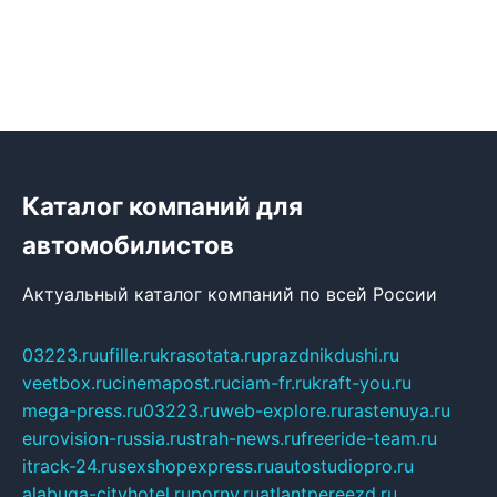
Каталог компаний для
автомобилистов
Актуальный каталог компаний по всей России
03223.ru
ufille.ru
krasotata.ru
prazdnikdushi.ru
veetbox.ru
cinemapost.ru
ciam-fr.ru
kraft-you.ru
mega-press.ru
03223.ru
web-explore.ru
rastenuya.ru
eurovision-russia.ru
strah-news.ru
freeride-team.ru
itrack-24.ru
sexshopexpress.ru
autostudiopro.ru
alabuga-cityhotel.ru
pornv.ru
atlantpereezd.ru