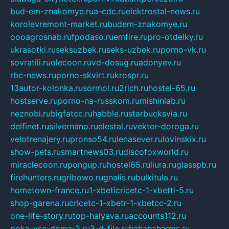
bud-em-znakomye.ru
a-cdc.ru
elektrostal-news.ru
korolevremont-market.ru
budem-znakomye.ru
oooagrosnab.ru
fpodaso.ru
emfire.ru
pro-otdelky.ru
ukrasotki.ru
seksuzbek.ru
seks-uzbek.ru
porno-vk.ru
sovratili.ru
olecoon.ru
vd-dosug.ru
adonyev.ru
rbc-news.ru
porno-skvirt.ru
krospr.ru
13autor-kolonka.ru
sormol.ru
2rich.ru
hostel-65.ru
hostserve.ru
porno-na-russkom.ru
mishinlab.ru
neznobi.ru
bigfatcc.ru
habble.ru
starbucksvia.ru
delfinet.ru
silvernano.ru
elestal.ru
vektor-doroga.ru
velotrenajery.ru
pronso54.ru
lenasever.ru
lovinskix.ru
show-pets.ru
smartnews03.ru
discofoxworld.ru
miraclecoon.ru
pongup.ru
hostel65.ru
liura.ru
glasspb.ru
firehunters.ru
gribowo.ru
gnalis.ru
bulkitula.ru
hometown-france.ru
1-xbeticricetc-1-xbetti-5.ru
shop-garena.ru
cricetc-1-xbetr-1-xbetcc-2.ru
one-life-story.ru
top-halyava.ru
accounts112.ru
poka-vse-doma-2.ru
3-d-file.ru
hahahaharms.ru