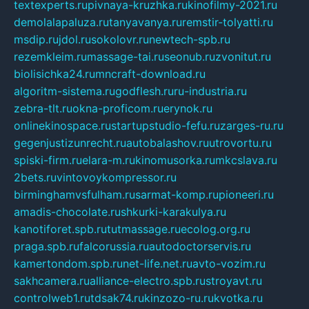
textexperts.ru
pivnaya-kruzhka.ru
kinofilmy-2021.ru
demolalapaluza.ru
tanyavanya.ru
remstir-tolyatti.ru
msdip.ru
jdol.ru
sokolovr.ru
newtech-spb.ru
rezemkleim.ru
massage-tai.ru
seonub.ru
zvonitut.ru
biolisichka24.ru
mncraft-download.ru
algoritm-sistema.ru
godflesh.ru
ru-industria.ru
zebra-tlt.ru
okna-proficom.ru
erynok.ru
onlinekinospace.ru
startupstudio-fefu.ru
zarges-ru.ru
gegenjustizunrecht.ru
autobalashov.ru
utrovortu.ru
spiski-firm.ru
elara-m.ru
kinomusorka.ru
mkcslava.ru
2bets.ru
vintovoykompressor.ru
birminghamvsfulham.ru
sarmat-komp.ru
pioneeri.ru
amadis-chocolate.ru
shkurki-karakulya.ru
kanotiforet.spb.ru
tutmassage.ru
ecolog.org.ru
praga.spb.ru
falcorussia.ru
autodoctorservis.ru
kamertondom.spb.ru
net-life.net.ru
avto-vozim.ru
sakhcamera.ru
alliance-electro.spb.ru
stroyavt.ru
controlweb1.ru
tdsak74.ru
kinzozo-ru.ru
kvotka.ru