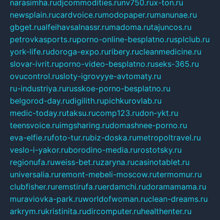
narasimha.ru
djcommodities.ru
nv750.ru
x-ton.ru
newsplain.ru
cardvoice.ru
modopaper.ru
manunae.ru
gbget.ru
alfeihavsalnassr.ru
madoma.ru
tajuncos.ru
petrovkasports.ru
porno-online-besplatno.ru
splclub.ru
york-life.ru
doroga-expo.ru
ribery.ru
cleanmedicine.ru
slovar-ivrit.ru
porno-video-besplatno.ru
seks-365.ru
ovucontrol.ru
sloty-igrovyye-avtomaty.ru
ru-industriya.ru
russkoe-porno-besplatno.ru
belgorod-day.ru
digilith.ru
pichkurovlab.ru
medic-today.ru
taksu.ru
comp123.ru
don-ykt.ru
teensvoice.ru
imgsharing.ru
domashnee-porno.ru
eva-elfie.ru
foto-tur.ru
biz-doska.ru
metropoltravel.ru
veslo-i-yakor.ru
borodino-media.ru
rostotsky.ru
regionufa.ru
weiss-bet.ru
zaryna.ru
casinotablet.ru
universalia.ru
remont-mebeli-moscow.ru
termomur.ru
clubfisher.ru
remstirufa.ru
erdamchi.ru
doramamama.ru
muraviovka-park.ru
worldofwoman.ru
clean-dreams.ru
arkrym.ru
kristinita.ru
dircomputer.ru
healthenter.ru