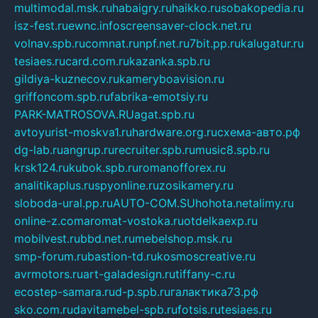
multimodal.msk.ru
habaigry.ru
haikko.ru
sobakopedia.ru
isz-fest.ru
ewnc.info
screensaver-clock.net.ru
volnav.spb.ru
comnat.ru
npf.net.ru
7bit.pp.ru
kalugatur.ru
tesiaes.ru
card.com.ru
kazanka.spb.ru
gildiya-kuznecov.ru
kameryboavision.ru
griffoncom.spb.ru
fabrika-emotsiy.ru
PARK-MATROSOVA.RU
agat.spb.ru
avtoyurist-moskva1.ru
hardware.org.ru
схема-авто.рф
dg-lab.ru
angrup.ru
recruiter.spb.ru
music8.spb.ru
krsk124.ru
kubok.spb.ru
romanofforex.ru
analitikaplus.ru
spyonline.ru
zosikamery.ru
sloboda-ural.pp.ru
AUTO-COM.SU
hohota.net
alimy.ru
online-z.com
aromat-vostoka.ru
otdelkaexp.ru
mobilvest.ru
bbd.net.ru
mebelshop.msk.ru
smp-forum.ru
bastion-td.ru
kosmoscreative.ru
avrmotors.ru
art-galadesign.ru
tiffany-c.ru
ecostep-samara.ru
d-p.spb.ru
галактика73.рф
sko.com.ru
davitamebel-spb.ru
fotsis.ru
tesiaes.ru