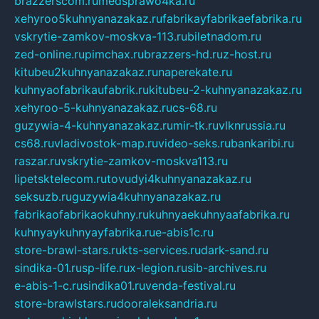
brazzerscom.ru
medsprawo4ka.ru
xehyroo5kuhnyanazakaz.ru
fabrikayfabrikaefabrika.ru
vskrytie-zamkov-moskva-113.ru
biletnadom.ru
zed-online.ru
pimchax.ru
brazzers-hd.ru
z-host.ru
kitubeu2kuhnyanazakaz.ru
naperekate.ru
kuhnyaofabrikaufabrik.ru
kitubeu-2-kuhnyanazakaz.ru
xehyroo-5-kuhnyanazakaz.ru
cs-68.ru
guzywia-4-kuhnyanazakaz.ru
mir-tk.ru
vlknrussia.ru
cs68.ru
vladivostok-map.ru
video-seks.ru
bankaribi.ru
raszar.ru
vskrytie-zamkov-moskva113.ru
lipetsktelecom.ru
tovudyi4kuhnyanazakaz.ru
seksuzb.ru
guzywia4kuhnyanazakaz.ru
fabrikaofabrikaokuhny.ru
kuhnyaekuhnyaafabrika.ru
kuhnyaykuhnyayfabrika.ru
e-abis1c.ru
store-brawl-stars.ru
kts-services.ru
dark-sand.ru
sindika-01.ru
sp-life.ru
x-legion.ru
sib-archives.ru
e-abis-1-c.ru
sindika01.ru
venda-festival.ru
store-brawlstars.ru
dooraleksandria.ru