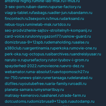
antenna-highly.ru
mine-lab-msk.ru
1-mus.ru
3-sex-porn.ru
ban-damn.ru
purse-factory.ru
viagra-tablet.ru
fasbags.ru
adler-jun.ru
bandamn.ru
fincontech.ru
3sexporn.ru
1mus.ru
darksand.ru
rebus-toys.ru
minelab-msk.ru
rtdco.ru
seo-prodvizhenie-sajtov-stroitelnyh-kompanij.ru
card-voice.ru
rulonnyygazon177.ru
snow-guard.ru
domizbrusa-9x12spb.ru
demaholding.ru
aalse.ru
a380club.ru
argentinamia.ru
perkoka.ru
movie-one.ru
perk-oka.ru
g-octopus.ru
sibarchives.ru
andreislyusar.ru
naruto-x.ru
pursefactory.ru
tor-lyubov-i-grom.ru
spayderhed-2022.ru
movieone.ru
evro-dez.ru
webamator.ru
ma-absolut1.ru
avtopomosch27.ru
nv-750.ru
news-plain.ru
nertansaga.ru
delanalad.ru
dizfiles.ru
youtubefree.ru
aria-family.ru
roadli.ru
planeta-samara.ru
mysmartbuy.ru
matrasy-kemerovo.ru
ashanet.ru
trade-farm.ru
dotcustoms.ru
domizbrusa9x12spb.ru
autodamp.ru