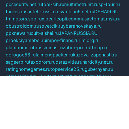
pcsecurity.net.ru
tool-sib.ru
multimetrunit.ru
sp-tour.ru
fan-cs.ru
santeh-russia.ru
symbian9.net.ru
DSHAIR.RU
tmmotors.spb.ru
xjocuricopii.com
musavtomat.msk.ru
obustrojdom.ru
sovetcik.ru
ybaranovskaya.ru
ppknews.ru
cult-alshei.ru
JAPANRUSSIA.RU
proekciyamebel.ru
imper-finans.ru
rim.org.ru
glamourai.ru
brassminus.ru
zabor-pro.ru
ftn.pp.ru
dorogoe58.ru
laimengpacker.ru
kuzova-zapchasti.ru
sageerp.ru
taxodrom.ru
dsrazvitie.ru
hardcity.net.ru
ratinghomegames.ru
topservice25.ru
gubernyan.ru
gtglasslined.ru
ii4.ru
tssport.spb.ru
andorra24.com
blackwallstreet.ru
oboimos.ru
optim-doors.com.ru
ikuch.ru
nycr.org.ru
npa21.ru
vremya-ch.spb.ru
desert000.ru
ivtorgi.ru
ifiori.ru
catalog-statei.ru
dcv.org.ru
spetsmaster174.ru
ipkameryhiseeu.ru
dum26.ru
ruspol.spb.ru
fr-opendp.ru
kam-solnyshko.ru
cheyenne-arapaho.ru
sevzapmetal.spb.ru
ted-lapidus.spb.ru
parasite-eliminator.ru