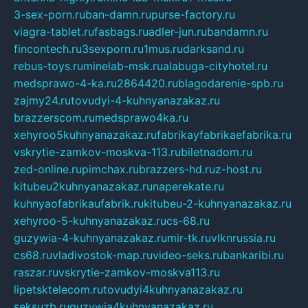
3-sex-porn.ru
ban-damn.ru
purse-factory.ru
viagra-tablet.ru
fasbags.ru
adler-jun.ru
bandamn.ru
fincontech.ru
3sexporn.ru
1mus.ru
darksand.ru
rebus-toys.ru
minelab-msk.ru
alabuga-cityhotel.ru
medsprawo-4-ka.ru
2864420.ru
blagodarenie-spb.ru
zajmy24.ru
tovudyi-4-kuhnyanazakaz.ru
brazzerscom.ru
medsprawo4ka.ru
xehyroo5kuhnyanazakaz.ru
fabrikayfabrikaefabrika.ru
vskrytie-zamkov-moskva-113.ru
biletnadom.ru
zed-online.ru
pimchax.ru
brazzers-hd.ru
z-host.ru
kitubeu2kuhnyanazakaz.ru
naperekate.ru
kuhnyaofabrikaufabrik.ru
kitubeu-2-kuhnyanazakaz.ru
xehyroo-5-kuhnyanazakaz.ru
cs-68.ru
guzywia-4-kuhnyanazakaz.ru
mir-tk.ru
vlknrussia.ru
cs68.ru
vladivostok-map.ru
video-seks.ru
bankaribi.ru
raszar.ru
vskrytie-zamkov-moskva113.ru
lipetsktelecom.ru
tovudyi4kuhnyanazakaz.ru
seksuzb.ru
guzywia4kuhnyanazakaz.ru