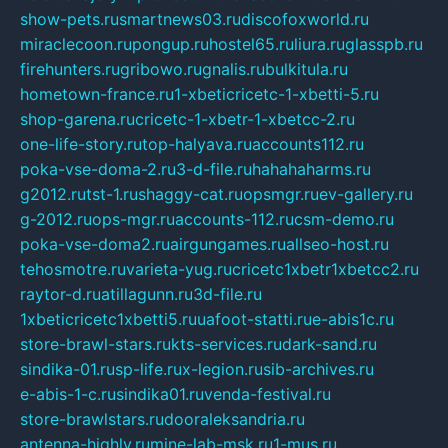
show-pets.ru
smartnews03.ru
discofoxworld.ru
miraclecoon.ru
pongup.ru
hostel65.ru
liura.ru
glasspb.ru
firehunters.ru
gribowo.ru
gnalis.ru
bulkitula.ru
hometown-france.ru
1-xbeticricetc-1-xbetti-5.ru
shop-garena.ru
cricetc-1-xbetr-1-xbetcc-2.ru
one-life-story.ru
top-halyava.ru
accounts112.ru
poka-vse-doma-2.ru
3-d-file.ru
hahahaharms.ru
g2012.ru
tst-1.ru
shaggy-cat.ru
opsmgr.ru
ev-gallery.ru
g-2012.ru
ops-mgr.ru
accounts-112.ru
csm-demo.ru
poka-vse-doma2.ru
airgungames.ru
allseo-host.ru
tehosmotre.ru
varieta-yug.ru
cricetc1xbetr1xbetcc2.ru
raytor-d.ru
atillagunn.ru
3d-file.ru
1xbeticricetc1xbetti5.ru
uafoot-statti.ru
e-abis1c.ru
store-brawl-stars.ru
kts-services.ru
dark-sand.ru
sindika-01.ru
sp-life.ru
x-legion.ru
sib-archives.ru
e-abis-1-c.ru
sindika01.ru
venda-festival.ru
store-brawlstars.ru
dooraleksandria.ru
antenna-highly.ru
mine-lab-msk.ru
1-mus.ru