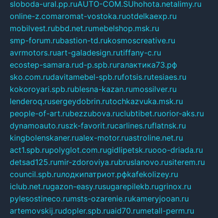
sloboda-ural.pp.ru
AUTO-COM.SU
hohota.net
alimy.ru
online-z.com
aromat-vostoka.ru
otdelkaexp.ru
mobilvest.ru
bbd.net.ru
mebelshop.msk.ru
smp-forum.ru
bastion-td.ru
kosmoscreative.ru
avrmotors.ru
art-galadesign.ru
tiffany-c.ru
ecostep-samara.ru
d-p.spb.ru
галактика73.рф
sko.com.ru
davitamebel-spb.ru
fotsis.ru
tesiaes.ru
kokoroyari.spb.ru
blesna-kazan.ru
mossilver.ru
lenderoq.ru
sergeydobrin.ru
tochkazvuka.msk.ru
people-of-art.ru
bezzubova.ru
clubtibet.ru
orior-aks.ru
dynamoauto.ru
szk-favorit.ru
carlines.ru
flatnsk.ru
kingbolenskaner.ru
alex-motor.ru
astroline.net.ru
act1.spb.ru
polyglot.com.ru
gidlipetsk.ru
ooo-driada.ru
detsad125.ru
mir-zdoroviya.ru
bruslanovo.ru
siterem.ru
council.spb.ru
лодкипатриот.рф
kafekolizey.ru
iclub.net.ru
gazon-easy.ru
sugarepilekb.ru
grinox.ru
pylesostineco.ru
msts-ozarenie.ru
kameryjooan.ru
artemovskij.ru
dopler.spb.ru
aid70.ru
metall-perm.ru