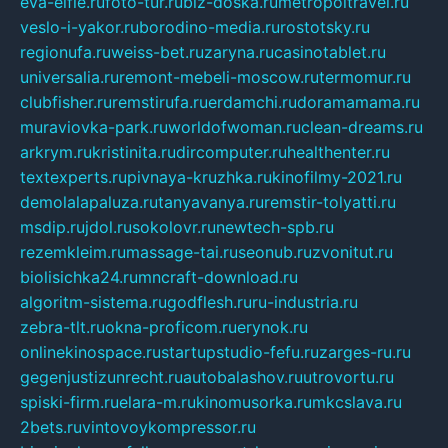
eva-elfie.ru
foto-tur.ru
biz-doska.ru
metropoltravel.ru
veslo-i-yakor.ru
borodino-media.ru
rostotsky.ru
regionufa.ru
weiss-bet.ru
zaryna.ru
casinotablet.ru
universalia.ru
remont-mebeli-moscow.ru
termomur.ru
clubfisher.ru
remstirufa.ru
erdamchi.ru
doramamama.ru
muraviovka-park.ru
worldofwoman.ru
clean-dreams.ru
arkrym.ru
kristinita.ru
dircomputer.ru
healthenter.ru
textexperts.ru
pivnaya-kruzhka.ru
kinofilmy-2021.ru
demolalapaluza.ru
tanyavanya.ru
remstir-tolyatti.ru
msdip.ru
jdol.ru
sokolovr.ru
newtech-spb.ru
rezemkleim.ru
massage-tai.ru
seonub.ru
zvonitut.ru
biolisichka24.ru
mncraft-download.ru
algoritm-sistema.ru
godflesh.ru
ru-industria.ru
zebra-tlt.ru
okna-proficom.ru
erynok.ru
onlinekinospace.ru
startupstudio-fefu.ru
zarges-ru.ru
gegenjustizunrecht.ru
autobalashov.ru
utrovortu.ru
spiski-firm.ru
elara-m.ru
kinomusorka.ru
mkcslava.ru
2bets.ru
vintovoykompressor.ru