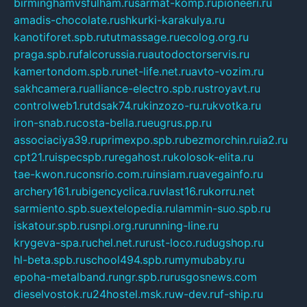
birminghamvsfulham.ru
sarmat-komp.ru
pioneeri.ru
amadis-chocolate.ru
shkurki-karakulya.ru
kanotiforet.spb.ru
tutmassage.ru
ecolog.org.ru
praga.spb.ru
falcorussia.ru
autodoctorservis.ru
kamertondom.spb.ru
net-life.net.ru
avto-vozim.ru
sakhcamera.ru
alliance-electro.spb.ru
stroyavt.ru
controlweb1.ru
tdsak74.ru
kinzozo-ru.ru
kvotka.ru
iron-snab.ru
costa-bella.ru
eugrus.pp.ru
associaciya39.ru
primexpo.spb.ru
bezmorchin.ru
ia2.ru
cpt21.ru
ispecspb.ru
regahost.ru
kolosok-elita.ru
tae-kwon.ru
consrio.com.ru
insiam.ru
avegainfo.ru
archery161.ru
bigencyclica.ru
vlast16.ru
korru.net
sarmiento.spb.su
extelopedia.ru
lammin-suo.spb.ru
iskatour.spb.ru
snpi.org.ru
running-line.ru
krygeva-spa.ru
chel.net.ru
rust-loco.ru
dugshop.ru
hl-beta.spb.ru
school494.spb.ru
mymubaby.ru
epoha-metalband.ru
ngr.spb.ru
rusgosnews.com
dieselvostok.ru
24hostel.msk.ru
w-dev.ru
f-ship.ru