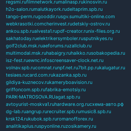
regsmi.ru
filmnetwork.ru
malinasp.ru
kinosvin.ru
h2o-salon.ru
malutkayork.ru
deltaprim.spb.ru
tango-perm.ru
gooddir.ru
sgv.su
multiki-online.com
webkrasotki.com
cherinvest.ru
detskiy-ostrov.ru
ankou.spb.ru
alvesta1.ru
pdf-creator.ru
nix-files.org.ru
sakhatoday.ru
elektrikersymboler.ru
sputnikyes.ru
golf2club.msk.ru
aeforums.ru
zallclub.ru
multimodal.msk.ru
habaigry.ru
haikko.ru
sobakopedia.ru
isz-fest.ru
ewnc.info
screensaver-clock.net.ru
volnav.spb.ru
comnat.ru
npf.net.ru
7bit.pp.ru
kalugatur.ru
tesiaes.ru
card.com.ru
kazanka.spb.ru
gildiya-kuznecov.ru
kameryboavision.ru
griffoncom.spb.ru
fabrika-emotsiy.ru
PARK-MATROSOVA.RU
agat.spb.ru
avtoyurist-moskva1.ru
hardware.org.ru
схема-авто.рф
dg-lab.ru
angrup.ru
recruiter.spb.ru
music8.spb.ru
krsk124.ru
kubok.spb.ru
romanofforex.ru
analitikaplus.ru
spyonline.ru
zosikamery.ru