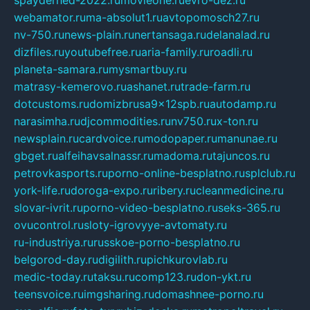
webamator.ru
ma-absolut1.ru
avtopomosch27.ru
nv-750.ru
news-plain.ru
nertansaga.ru
delanalad.ru
dizfiles.ru
youtubefree.ru
aria-family.ru
roadli.ru
planeta-samara.ru
mysmartbuy.ru
matrasy-kemerovo.ru
ashanet.ru
trade-farm.ru
dotcustoms.ru
domizbrusa9x12spb.ru
autodamp.ru
narasimha.ru
djcommodities.ru
nv750.ru
x-ton.ru
newsplain.ru
cardvoice.ru
modopaper.ru
manunae.ru
gbget.ru
alfeihavsalnassr.ru
madoma.ru
tajuncos.ru
petrovkasports.ru
porno-online-besplatno.ru
splclub.ru
york-life.ru
doroga-expo.ru
ribery.ru
cleanmedicine.ru
slovar-ivrit.ru
porno-video-besplatno.ru
seks-365.ru
ovucontrol.ru
sloty-igrovyye-avtomaty.ru
ru-industriya.ru
russkoe-porno-besplatno.ru
belgorod-day.ru
digilith.ru
pichkurovlab.ru
medic-today.ru
taksu.ru
comp123.ru
don-ykt.ru
teensvoice.ru
imgsharing.ru
domashnee-porno.ru