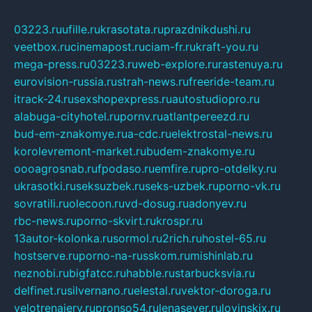
03223.ru
ufille.ru
krasotata.ru
prazdnikdushi.ru
veetbox.ru
cinemapost.ru
ciam-fr.ru
kraft-you.ru
mega-press.ru
03223.ru
web-explore.ru
rastenuya.ru
eurovision-russia.ru
strah-news.ru
freeride-team.ru
itrack-24.ru
sexshopexpress.ru
autostudiopro.ru
alabuga-cityhotel.ru
pornv.ru
atlantpereezd.ru
bud-em-znakomye.ru
a-cdc.ru
elektrostal-news.ru
korolevremont-market.ru
budem-znakomye.ru
oooagrosnab.ru
fpodaso.ru
emfire.ru
pro-otdelky.ru
ukrasotki.ru
seksuzbek.ru
seks-uzbek.ru
porno-vk.ru
sovratili.ru
olecoon.ru
vd-dosug.ru
adonyev.ru
rbc-news.ru
porno-skvirt.ru
krospr.ru
13autor-kolonka.ru
sormol.ru
2rich.ru
hostel-65.ru
hostserve.ru
porno-na-russkom.ru
mishinlab.ru
neznobi.ru
bigfatcc.ru
habble.ru
starbucksvia.ru
delfinet.ru
silvernano.ru
elestal.ru
vektor-doroga.ru
velotrenajery.ru
pronso54.ru
lenasever.ru
lovinskix.ru