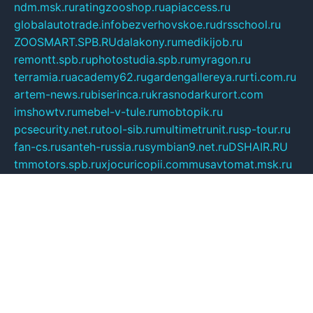
ndm.msk.ru
ratingzooshop.ru
apiaccess.ru
globalautotrade.info
bezverhovskoe.ru
drsschool.ru
ZOOSMART.SPB.RU
dalakony.ru
medikijob.ru
remontt.spb.ru
photostudia.spb.ru
myragon.ru
terramia.ru
academy62.ru
gardengallereya.ru
rti.com.ru
artem-news.ru
biserinca.ru
krasnodarkurort.com
imshowtv.ru
mebel-v-tule.ru
mobtopik.ru
pcsecurity.net.ru
tool-sib.ru
multimetrunit.ru
sp-tour.ru
fan-cs.ru
santeh-russia.ru
symbian9.net.ru
DSHAIR.RU
tmmotors.spb.ru
xjocuricopii.com
musavtomat.msk.ru
obustrojdom.ru
sovetcik.ru
ybaranovskaya.ru
ppknews.ru
cult-alshei.ru
JAPANRUSSIA.RU
proekciyamebel.ru
imper-finans.ru
rim.org.ru
glamourai.ru
brassminus.ru
zabor-pro.ru
ftn.pp.ru
dorogoe58.ru
laimengpacker.ru
kuzova-zapchasti.ru
sageerp.ru
taxodrom.ru
dsrazvitie.ru
hardcity.net.ru
ratinghomegames.ru
topservice25.ru
gubernyan.ru
gtglasslined.ru
ii4.ru
tssport.spb.ru
andorra24.com