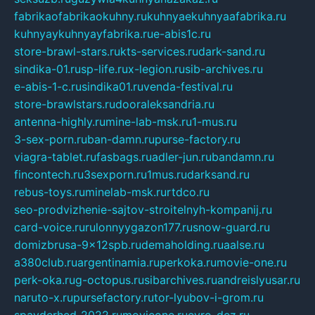
fabrikaofabrikaokuhny.ru
kuhnyaekuhnyaafabrika.ru
kuhnyaykuhnyayfabrika.ru
e-abis1c.ru
store-brawl-stars.ru
kts-services.ru
dark-sand.ru
sindika-01.ru
sp-life.ru
x-legion.ru
sib-archives.ru
e-abis-1-c.ru
sindika01.ru
venda-festival.ru
store-brawlstars.ru
dooraleksandria.ru
antenna-highly.ru
mine-lab-msk.ru
1-mus.ru
3-sex-porn.ru
ban-damn.ru
purse-factory.ru
viagra-tablet.ru
fasbags.ru
adler-jun.ru
bandamn.ru
fincontech.ru
3sexporn.ru
1mus.ru
darksand.ru
rebus-toys.ru
minelab-msk.ru
rtdco.ru
seo-prodvizhenie-sajtov-stroitelnyh-kompanij.ru
card-voice.ru
rulonnyygazon177.ru
snow-guard.ru
domizbrusa-9x12spb.ru
demaholding.ru
aalse.ru
a380club.ru
argentinamia.ru
perkoka.ru
movie-one.ru
perk-oka.ru
g-octopus.ru
sibarchives.ru
andreislyusar.ru
naruto-x.ru
pursefactory.ru
tor-lyubov-i-grom.ru
spayderhed-2022.ru
movieone.ru
evro-dez.ru