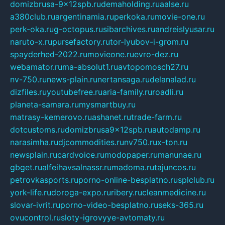
domizbrusa-9x12spb.ru
demaholding.ru
aalse.ru
a380club.ru
argentinamia.ru
perkoka.ru
movie-one.ru
perk-oka.ru
g-octopus.ru
sibarchives.ru
andreislyusar.ru
naruto-x.ru
pursefactory.ru
tor-lyubov-i-grom.ru
spayderhed-2022.ru
movieone.ru
evro-dez.ru
webamator.ru
ma-absolut1.ru
avtopomosch27.ru
nv-750.ru
news-plain.ru
nertansaga.ru
delanalad.ru
dizfiles.ru
youtubefree.ru
aria-family.ru
roadli.ru
planeta-samara.ru
mysmartbuy.ru
matrasy-kemerovo.ru
ashanet.ru
trade-farm.ru
dotcustoms.ru
domizbrusa9x12spb.ru
autodamp.ru
narasimha.ru
djcommodities.ru
nv750.ru
x-ton.ru
newsplain.ru
cardvoice.ru
modopaper.ru
manunae.ru
gbget.ru
alfeihavsalnassr.ru
madoma.ru
tajuncos.ru
petrovkasports.ru
porno-online-besplatno.ru
splclub.ru
york-life.ru
doroga-expo.ru
ribery.ru
cleanmedicine.ru
slovar-ivrit.ru
porno-video-besplatno.ru
seks-365.ru
ovucontrol.ru
sloty-igrovyye-avtomaty.ru