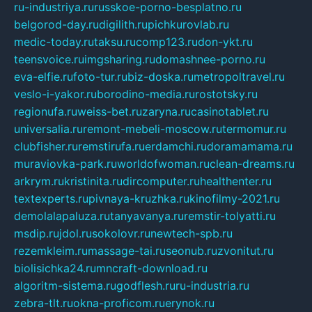
ru-industriya.ru
russkoe-porno-besplatno.ru
belgorod-day.ru
digilith.ru
pichkurovlab.ru
medic-today.ru
taksu.ru
comp123.ru
don-ykt.ru
teensvoice.ru
imgsharing.ru
domashnee-porno.ru
eva-elfie.ru
foto-tur.ru
biz-doska.ru
metropoltravel.ru
veslo-i-yakor.ru
borodino-media.ru
rostotsky.ru
regionufa.ru
weiss-bet.ru
zaryna.ru
casinotablet.ru
universalia.ru
remont-mebeli-moscow.ru
termomur.ru
clubfisher.ru
remstirufa.ru
erdamchi.ru
doramamama.ru
muraviovka-park.ru
worldofwoman.ru
clean-dreams.ru
arkrym.ru
kristinita.ru
dircomputer.ru
healthenter.ru
textexperts.ru
pivnaya-kruzhka.ru
kinofilmy-2021.ru
demolalapaluza.ru
tanyavanya.ru
remstir-tolyatti.ru
msdip.ru
jdol.ru
sokolovr.ru
newtech-spb.ru
rezemkleim.ru
massage-tai.ru
seonub.ru
zvonitut.ru
biolisichka24.ru
mncraft-download.ru
algoritm-sistema.ru
godflesh.ru
ru-industria.ru
zebra-tlt.ru
okna-proficom.ru
erynok.ru