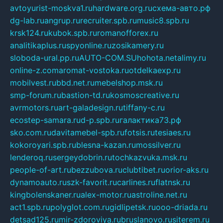
avtoyurist-moskva1.ru
hardware.org.ru
схема-авто.рф
dg-lab.ru
angrup.ru
recruiter.spb.ru
music8.spb.ru
krsk124.ru
kubok.spb.ru
romanofforex.ru
analitikaplus.ru
spyonline.ru
zosikamery.ru
sloboda-ural.pp.ru
AUTO-COM.SU
hohota.net
alimy.ru
online-z.com
aromat-vostoka.ru
otdelkaexp.ru
mobilvest.ru
bbd.net.ru
mebelshop.msk.ru
smp-forum.ru
bastion-td.ru
kosmoscreative.ru
avrmotors.ru
art-galadesign.ru
tiffany-c.ru
ecostep-samara.ru
d-p.spb.ru
галактика73.рф
sko.com.ru
davitamebel-spb.ru
fotsis.ru
tesiaes.ru
kokoroyari.spb.ru
blesna-kazan.ru
mossilver.ru
lenderoq.ru
sergeydobrin.ru
tochkazvuka.msk.ru
people-of-art.ru
bezzubova.ru
clubtibet.ru
orior-aks.ru
dynamoauto.ru
szk-favorit.ru
carlines.ru
flatnsk.ru
kingbolenskaner.ru
alex-motor.ru
astroline.net.ru
act1.spb.ru
polyglot.com.ru
gidlipetsk.ru
ooo-driada.ru
detsad125.ru
mir-zdoroviya.ru
bruslanovo.ru
siterem.ru