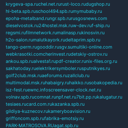
krygeva-spa.ru
chel.net.ru
rust-loco.ru
dugshop.ru
hl-beta.spb.ru
school494.spb.ru
mymubaby.ru
epoha-metalband.ru
ngr.spb.ru
rusgosnews.com
dieselvostok.ru
24hostel.msk.ru
w-dev.ru
f-ship.ru
regsmi.ru
filmnetwork.ru
malinasp.ru
kinosvin.ru
h2o-salon.ru
malutkayork.ru
deltaprim.spb.ru
tango-perm.ru
gooddir.ru
sgv.su
multiki-online.com
webkrasotki.com
cherinvest.ru
detskiy-ostrov.ru
ankou.spb.ru
alvesta1.ru
pdf-creator.ru
nix-files.org.ru
sakhatoday.ru
elektrikersymboler.ru
sputnikyes.ru
golf2club.msk.ru
aeforums.ru
zallclub.ru
multimodal.msk.ru
habaigry.ru
haikko.ru
sobakopedia.ru
isz-fest.ru
ewnc.info
screensaver-clock.net.ru
volnav.spb.ru
comnat.ru
npf.net.ru
7bit.pp.ru
kalugatur.ru
tesiaes.ru
card.com.ru
kazanka.spb.ru
gildiya-kuznecov.ru
kameryboavision.ru
griffoncom.spb.ru
fabrika-emotsiy.ru
PARK-MATROSOVA.RU
agat.spb.ru