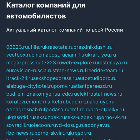
Каталог компаний для
автомобилистов
Актуальный каталог компаний по всей России
03223.ru
ufille.ru
krasotata.ru
prazdnikdushi.ru
veetbox.ru
cinemapost.ru
ciam-fr.ru
kraft-you.ru
mega-press.ru
03223.ru
web-explore.ru
rastenuya.ru
eurovision-russia.ru
strah-news.ru
freeride-team.ru
itrack-24.ru
sexshopexpress.ru
autostudiopro.ru
alabuga-cityhotel.ru
pornv.ru
atlantpereezd.ru
bud-em-znakomye.ru
a-cdc.ru
elektrostal-news.ru
korolevremont-market.ru
budem-znakomye.ru
oooagrosnab.ru
fpodaso.ru
emfire.ru
pro-otdelky.ru
ukrasotki.ru
seksuzbek.ru
seks-uzbek.ru
porno-vk.ru
sovratili.ru
olecoon.ru
vd-dosug.ru
adonyev.ru
rbc-news.ru
porno-skvirt.ru
krospr.ru