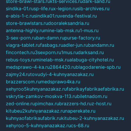
store-brawl-stars.ru
kts-services.ru
dark-sand.ru
sindika-01.ru
sp-life.ru
x-legion.ru
sib-archives.ru
e-abis-1-c.ru
sindika01.ru
venda-festival.ru
store-brawlstars.ru
dooraleksandria.ru
antenna-highly.ru
mine-lab-msk.ru
1-mus.ru
3-sex-porn.ru
ban-damn.ru
purse-factory.ru
viagra-tablet.ru
fasbags.ru
adler-jun.ru
bandamn.ru
fincontech.ru
3sexporn.ru
1mus.ru
darksand.ru
rebus-toys.ru
minelab-msk.ru
alabuga-cityhotel.ru
medsprawo-4-ka.ru
2864420.ru
blagodarenie-spb.ru
zajmy24.ru
tovudyi-4-kuhnyanazakaz.ru
brazzerscom.ru
medsprawo4ka.ru
xehyroo5kuhnyanazakaz.ru
fabrikayfabrikaefabrika.ru
vskrytie-zamkov-moskva-113.ru
biletnadom.ru
zed-online.ru
pimchax.ru
brazzers-hd.ru
z-host.ru
kitubeu2kuhnyanazakaz.ru
naperekate.ru
kuhnyaofabrikaufabrik.ru
kitubeu-2-kuhnyanazakaz.ru
xehyroo-5-kuhnyanazakaz.ru
cs-68.ru