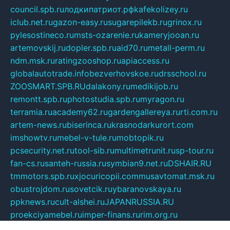
council.spb.ru
лодкипатриот.рф
kafekolizey.ru
iclub.net.ru
gazon-easy.ru
sugarepilekb.ru
grinox.ru
pylesostineco.ru
msts-ozarenie.ru
kameryjooan.ru
artemovskij.ru
dopler.spb.ru
aid70.ru
metall-perm.ru
ndm.msk.ru
ratingzooshop.ru
apiaccess.ru
globalautotrade.info
bezverhovskoe.ru
drsschool.ru
ZOOSMART.SPB.RU
dalakony.ru
medikijob.ru
remontt.spb.ru
photostudia.spb.ru
myragon.ru
terramia.ru
academy62.ru
gardengallereya.ru
rti.com.ru
artem-news.ru
biserinca.ru
krasnodarkurort.com
imshowtv.ru
mebel-v-tule.ru
mobtopik.ru
pcsecurity.net.ru
tool-sib.ru
multimetrunit.ru
sp-tour.ru
fan-cs.ru
santeh-russia.ru
symbian9.net.ru
DSHAIR.RU
tmmotors.spb.ru
xjocuricopii.com
musavtomat.msk.ru
obustrojdom.ru
sovetcik.ru
ybaranovskaya.ru
ppknews.ru
cult-alshei.ru
JAPANRUSSIA.RU
proekciyamebel.ru
imper-finans.ru
rim.org.ru
glamourai.ru
brassminus.ru
zabor-pro.ru
ftn.pp.ru