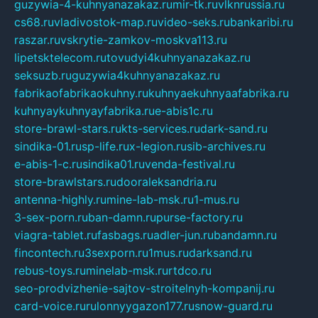
guzywia-4-kuhnyanazakaz.ru
mir-tk.ru
vlknrussia.ru
cs68.ru
vladivostok-map.ru
video-seks.ru
bankaribi.ru
raszar.ru
vskrytie-zamkov-moskva113.ru
lipetsktelecom.ru
tovudyi4kuhnyanazakaz.ru
seksuzb.ru
guzywia4kuhnyanazakaz.ru
fabrikaofabrikaokuhny.ru
kuhnyaekuhnyaafabrika.ru
kuhnyaykuhnyayfabrika.ru
e-abis1c.ru
store-brawl-stars.ru
kts-services.ru
dark-sand.ru
sindika-01.ru
sp-life.ru
x-legion.ru
sib-archives.ru
e-abis-1-c.ru
sindika01.ru
venda-festival.ru
store-brawlstars.ru
dooraleksandria.ru
antenna-highly.ru
mine-lab-msk.ru
1-mus.ru
3-sex-porn.ru
ban-damn.ru
purse-factory.ru
viagra-tablet.ru
fasbags.ru
adler-jun.ru
bandamn.ru
fincontech.ru
3sexporn.ru
1mus.ru
darksand.ru
rebus-toys.ru
minelab-msk.ru
rtdco.ru
seo-prodvizhenie-sajtov-stroitelnyh-kompanij.ru
card-voice.ru
rulonnyygazon177.ru
snow-guard.ru