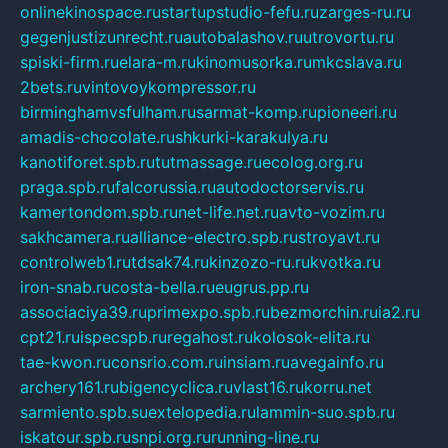
onlinekinospace.ru
startupstudio-fefu.ru
zarges-ru.ru
gegenjustizunrecht.ru
autobalashov.ru
utrovortu.ru
spiski-firm.ru
elara-m.ru
kinomusorka.ru
mkcslava.ru
2bets.ru
vintovoykompressor.ru
birminghamvsfulham.ru
sarmat-komp.ru
pioneeri.ru
amadis-chocolate.ru
shkurki-karakulya.ru
kanotiforet.spb.ru
tutmassage.ru
ecolog.org.ru
praga.spb.ru
falcorussia.ru
autodoctorservis.ru
kamertondom.spb.ru
net-life.net.ru
avto-vozim.ru
sakhcamera.ru
alliance-electro.spb.ru
stroyavt.ru
controlweb1.ru
tdsak74.ru
kinzozo-ru.ru
kvotka.ru
iron-snab.ru
costa-bella.ru
eugrus.pp.ru
associaciya39.ru
primexpo.spb.ru
bezmorchin.ru
ia2.ru
cpt21.ru
ispecspb.ru
regahost.ru
kolosok-elita.ru
tae-kwon.ru
consrio.com.ru
insiam.ru
avegainfo.ru
archery161.ru
bigencyclica.ru
vlast16.ru
korru.net
sarmiento.spb.su
extelopedia.ru
lammin-suo.spb.ru
iskatour.spb.ru
snpi.org.ru
running-line.ru