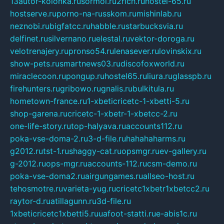
13autor-kolonka.ru
sormol.ru
2rich.ru
hostel-65.ru
hostserve.ru
porno-na-russkom.ru
mishinlab.ru
neznobi.ru
bigfatcc.ru
habble.ru
starbucksvia.ru
delfinet.ru
silvernano.ru
elestal.ru
vektor-doroga.ru
velotrenajery.ru
pronso54.ru
lenasever.ru
lovinskix.ru
show-pets.ru
smartnews03.ru
discofoxworld.ru
miraclecoon.ru
pongup.ru
hostel65.ru
liura.ru
glasspb.ru
firehunters.ru
gribowo.ru
gnalis.ru
bulkitula.ru
hometown-france.ru
1-xbeticricetc-1-xbetti-5.ru
shop-garena.ru
cricetc-1-xbetr-1-xbetcc-2.ru
one-life-story.ru
top-halyava.ru
accounts112.ru
poka-vse-doma-2.ru
3-d-file.ru
hahahaharms.ru
g2012.ru
tst-1.ru
shaggy-cat.ru
opsmgr.ru
ev-gallery.ru
g-2012.ru
ops-mgr.ru
accounts-112.ru
csm-demo.ru
poka-vse-doma2.ru
airgungames.ru
allseo-host.ru
tehosmotre.ru
varieta-yug.ru
cricetc1xbetr1xbetcc2.ru
raytor-d.ru
atillagunn.ru
3d-file.ru
1xbeticricetc1xbetti5.ru
uafoot-statti.ru
e-abis1c.ru