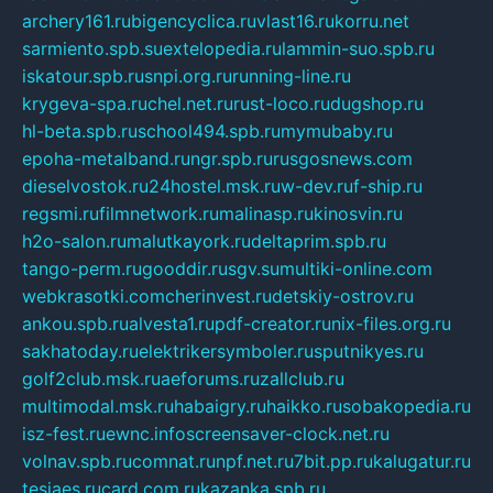
archery161.ru
bigencyclica.ru
vlast16.ru
korru.net
sarmiento.spb.su
extelopedia.ru
lammin-suo.spb.ru
iskatour.spb.ru
snpi.org.ru
running-line.ru
krygeva-spa.ru
chel.net.ru
rust-loco.ru
dugshop.ru
hl-beta.spb.ru
school494.spb.ru
mymubaby.ru
epoha-metalband.ru
ngr.spb.ru
rusgosnews.com
dieselvostok.ru
24hostel.msk.ru
w-dev.ru
f-ship.ru
regsmi.ru
filmnetwork.ru
malinasp.ru
kinosvin.ru
h2o-salon.ru
malutkayork.ru
deltaprim.spb.ru
tango-perm.ru
gooddir.ru
sgv.su
multiki-online.com
webkrasotki.com
cherinvest.ru
detskiy-ostrov.ru
ankou.spb.ru
alvesta1.ru
pdf-creator.ru
nix-files.org.ru
sakhatoday.ru
elektrikersymboler.ru
sputnikyes.ru
golf2club.msk.ru
aeforums.ru
zallclub.ru
multimodal.msk.ru
habaigry.ru
haikko.ru
sobakopedia.ru
isz-fest.ru
ewnc.info
screensaver-clock.net.ru
volnav.spb.ru
comnat.ru
npf.net.ru
7bit.pp.ru
kalugatur.ru
tesiaes.ru
card.com.ru
kazanka.spb.ru