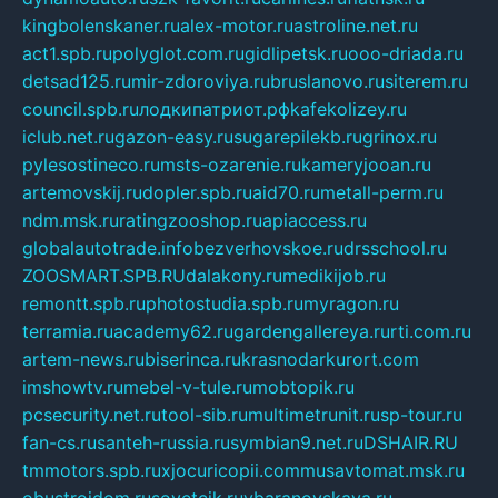
kingbolenskaner.ru
alex-motor.ru
astroline.net.ru
act1.spb.ru
polyglot.com.ru
gidlipetsk.ru
ooo-driada.ru
detsad125.ru
mir-zdoroviya.ru
bruslanovo.ru
siterem.ru
council.spb.ru
лодкипатриот.рф
kafekolizey.ru
iclub.net.ru
gazon-easy.ru
sugarepilekb.ru
grinox.ru
pylesostineco.ru
msts-ozarenie.ru
kameryjooan.ru
artemovskij.ru
dopler.spb.ru
aid70.ru
metall-perm.ru
ndm.msk.ru
ratingzooshop.ru
apiaccess.ru
globalautotrade.info
bezverhovskoe.ru
drsschool.ru
ZOOSMART.SPB.RU
dalakony.ru
medikijob.ru
remontt.spb.ru
photostudia.spb.ru
myragon.ru
terramia.ru
academy62.ru
gardengallereya.ru
rti.com.ru
artem-news.ru
biserinca.ru
krasnodarkurort.com
imshowtv.ru
mebel-v-tule.ru
mobtopik.ru
pcsecurity.net.ru
tool-sib.ru
multimetrunit.ru
sp-tour.ru
fan-cs.ru
santeh-russia.ru
symbian9.net.ru
DSHAIR.RU
tmmotors.spb.ru
xjocuricopii.com
musavtomat.msk.ru