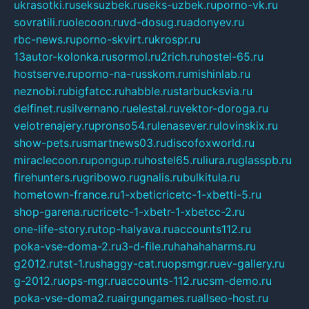
ukrasotki.ru
seksuzbek.ru
seks-uzbek.ru
porno-vk.ru
sovratili.ru
olecoon.ru
vd-dosug.ru
adonyev.ru
rbc-news.ru
porno-skvirt.ru
krospr.ru
13autor-kolonka.ru
sormol.ru
2rich.ru
hostel-65.ru
hostserve.ru
porno-na-russkom.ru
mishinlab.ru
neznobi.ru
bigfatcc.ru
habble.ru
starbucksvia.ru
delfinet.ru
silvernano.ru
elestal.ru
vektor-doroga.ru
velotrenajery.ru
pronso54.ru
lenasever.ru
lovinskix.ru
show-pets.ru
smartnews03.ru
discofoxworld.ru
miraclecoon.ru
pongup.ru
hostel65.ru
liura.ru
glasspb.ru
firehunters.ru
gribowo.ru
gnalis.ru
bulkitula.ru
hometown-france.ru
1-xbeticricetc-1-xbetti-5.ru
shop-garena.ru
cricetc-1-xbetr-1-xbetcc-2.ru
one-life-story.ru
top-halyava.ru
accounts112.ru
poka-vse-doma-2.ru
3-d-file.ru
hahahaharms.ru
g2012.ru
tst-1.ru
shaggy-cat.ru
opsmgr.ru
ev-gallery.ru
g-2012.ru
ops-mgr.ru
accounts-112.ru
csm-demo.ru
poka-vse-doma2.ru
airgungames.ru
allseo-host.ru