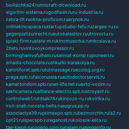
biolisichka24.ru
mncraft-download.ru
algoritm-sistema.ru
godflesh.ru
ru-industria.ru
zebra-tlt.ru
okna-proficom.ru
erynok.ru
onlinekinospace.ru
startupstudio-fefu.ru
zarges-ru.ru
gegenjustizunrecht.ru
autobalashov.ru
utrovortu.ru
spiski-firm.ru
elara-m.ru
kinomusorka.ru
mkcslava.ru
2bets.ru
vintovoykompressor.ru
birminghamvsfulham.ru
sarmat-komp.ru
pioneeri.ru
amadis-chocolate.ru
shkurki-karakulya.ru
kanotiforet.spb.ru
tutmassage.ru
ecolog.org.ru
praga.spb.ru
falcorussia.ru
autodoctorservis.ru
kamertondom.spb.ru
net-life.net.ru
avto-vozim.ru
sakhcamera.ru
alliance-electro.spb.ru
stroyavt.ru
controlweb1.ru
tdsak74.ru
kinzozo-ru.ru
kvotka.ru
iron-snab.ru
costa-bella.ru
eugrus.pp.ru
associaciya39.ru
primexpo.spb.ru
bezmorchin.ru
ia2.ru
cpt21.ru
ispecspb.ru
regahost.ru
kolosok-elita.ru
tae-kwon.ru
consrio.com.ru
insiam.ru
avegainfo.ru