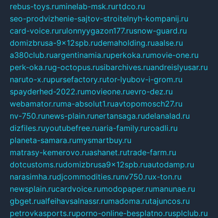
rebus-toys.ru
minelab-msk.ru
rtdco.ru
seo-prodvizhenie-sajtov-stroitelnyh-kompanij.ru
card-voice.ru
rulonnyygazon177.ru
snow-guard.ru
domizbrusa-9x12spb.ru
demaholding.ru
aalse.ru
a380club.ru
argentinamia.ru
perkoka.ru
movie-one.ru
perk-oka.ru
g-octopus.ru
sibarchives.ru
andreislyusar.ru
naruto-x.ru
pursefactory.ru
tor-lyubov-i-grom.ru
spayderhed-2022.ru
movieone.ru
evro-dez.ru
webamator.ru
ma-absolut1.ru
avtopomosch27.ru
nv-750.ru
news-plain.ru
nertansaga.ru
delanalad.ru
dizfiles.ru
youtubefree.ru
aria-family.ru
roadli.ru
planeta-samara.ru
mysmartbuy.ru
matrasy-kemerovo.ru
ashanet.ru
trade-farm.ru
dotcustoms.ru
domizbrusa9x12spb.ru
autodamp.ru
narasimha.ru
djcommodities.ru
nv750.ru
x-ton.ru
newsplain.ru
cardvoice.ru
modopaper.ru
manunae.ru
gbget.ru
alfeihavsalnassr.ru
madoma.ru
tajuncos.ru
petrovkasports.ru
porno-online-besplatno.ru
splclub.ru