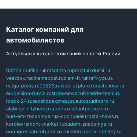
Каталог компаний для
автомобилистов
Актуальный каталог компаний по всей России
03223.ru
ufille.ru
krasotata.ru
prazdnikdushi.ru
veetbox.ru
cinemapost.ru
ciam-fr.ru
kraft-you.ru
mega-press.ru
03223.ru
web-explore.ru
rastenuya.ru
eurovision-russia.ru
strah-news.ru
freeride-team.ru
itrack-24.ru
sexshopexpress.ru
autostudiopro.ru
alabuga-cityhotel.ru
pornv.ru
atlantpereezd.ru
bud-em-znakomye.ru
a-cdc.ru
elektrostal-news.ru
korolevremont-market.ru
budem-znakomye.ru
oooagrosnab.ru
fpodaso.ru
emfire.ru
pro-otdelky.ru