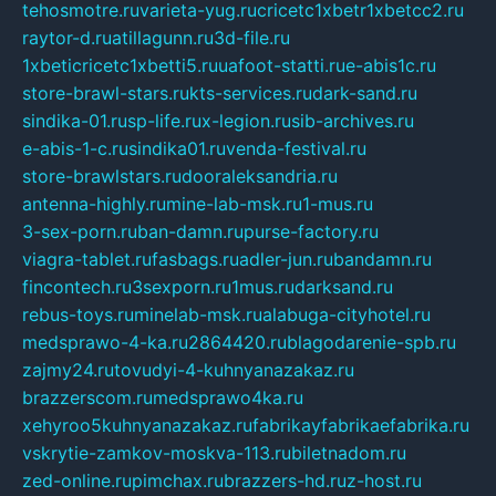
tehosmotre.ru
varieta-yug.ru
cricetc1xbetr1xbetcc2.ru
raytor-d.ru
atillagunn.ru
3d-file.ru
1xbeticricetc1xbetti5.ru
uafoot-statti.ru
e-abis1c.ru
store-brawl-stars.ru
kts-services.ru
dark-sand.ru
sindika-01.ru
sp-life.ru
x-legion.ru
sib-archives.ru
e-abis-1-c.ru
sindika01.ru
venda-festival.ru
store-brawlstars.ru
dooraleksandria.ru
antenna-highly.ru
mine-lab-msk.ru
1-mus.ru
3-sex-porn.ru
ban-damn.ru
purse-factory.ru
viagra-tablet.ru
fasbags.ru
adler-jun.ru
bandamn.ru
fincontech.ru
3sexporn.ru
1mus.ru
darksand.ru
rebus-toys.ru
minelab-msk.ru
alabuga-cityhotel.ru
medsprawo-4-ka.ru
2864420.ru
blagodarenie-spb.ru
zajmy24.ru
tovudyi-4-kuhnyanazakaz.ru
brazzerscom.ru
medsprawo4ka.ru
xehyroo5kuhnyanazakaz.ru
fabrikayfabrikaefabrika.ru
vskrytie-zamkov-moskva-113.ru
biletnadom.ru
zed-online.ru
pimchax.ru
brazzers-hd.ru
z-host.ru