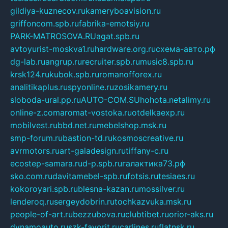
gildiya-kuznecov.ru
kameryboavision.ru
griffoncom.spb.ru
fabrika-emotsiy.ru
PARK-MATROSOVA.RU
agat.spb.ru
avtoyurist-moskva1.ru
hardware.org.ru
схема-авто.рф
dg-lab.ru
angrup.ru
recruiter.spb.ru
music8.spb.ru
krsk124.ru
kubok.spb.ru
romanofforex.ru
analitikaplus.ru
spyonline.ru
zosikamery.ru
sloboda-ural.pp.ru
AUTO-COM.SU
hohota.net
alimy.ru
online-z.com
aromat-vostoka.ru
otdelkaexp.ru
mobilvest.ru
bbd.net.ru
mebelshop.msk.ru
smp-forum.ru
bastion-td.ru
kosmoscreative.ru
avrmotors.ru
art-galadesign.ru
tiffany-c.ru
ecostep-samara.ru
d-p.spb.ru
галактика73.рф
sko.com.ru
davitamebel-spb.ru
fotsis.ru
tesiaes.ru
kokoroyari.spb.ru
blesna-kazan.ru
mossilver.ru
lenderoq.ru
sergeydobrin.ru
tochkazvuka.msk.ru
people-of-art.ru
bezzubova.ru
clubtibet.ru
orior-aks.ru
dynamoauto.ru
szk-favorit.ru
carlines.ru
flatnsk.ru