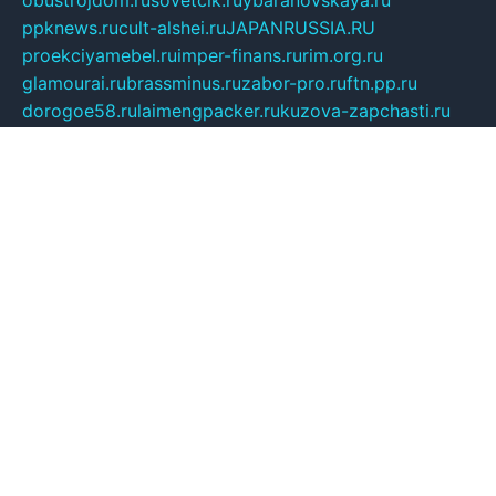
obustrojdom.ru
sovetcik.ru
ybaranovskaya.ru
ppknews.ru
cult-alshei.ru
JAPANRUSSIA.RU
proekciyamebel.ru
imper-finans.ru
rim.org.ru
glamourai.ru
brassminus.ru
zabor-pro.ru
ftn.pp.ru
dorogoe58.ru
laimengpacker.ru
kuzova-zapchasti.ru
sageerp.ru
taxodrom.ru
dsrazvitie.ru
hardcity.net.ru
ratinghomegames.ru
topservice25.ru
gubernyan.ru
gtglasslined.ru
ii4.ru
tssport.spb.ru
andorra24.com
blackwallstreet.ru
oboimos.ru
optim-doors.com.ru
ikuch.ru
nycr.org.ru
npa21.ru
vremya-ch.spb.ru
desert000.ru
ivtorgi.ru
ifiori.ru
catalog-statei.ru
dcv.org.ru
spetsmaster174.ru
ipkameryhiseeu.ru
dum26.ru
ruspol.spb.ru
fr-opendp.ru
kam-solnyshko.ru
cheyenne-arapaho.ru
sevzapmetal.spb.ru
ted-lapidus.spb.ru
parasite-eliminator.ru
sigma-complete.ru
modernworld.ru
dama-moda.ru
eholot-group.ru
sk-nvkz.ru
DRONGOLD.RU
democratia2.ru
i-farmer.ru
mass-sport.org