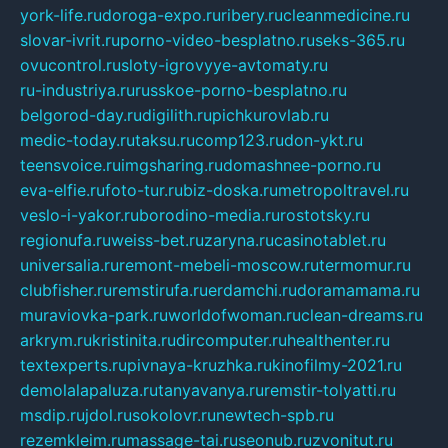
york-life.ru
doroga-expo.ru
ribery.ru
cleanmedicine.ru
slovar-ivrit.ru
porno-video-besplatno.ru
seks-365.ru
ovucontrol.ru
sloty-igrovyye-avtomaty.ru
ru-industriya.ru
russkoe-porno-besplatno.ru
belgorod-day.ru
digilith.ru
pichkurovlab.ru
medic-today.ru
taksu.ru
comp123.ru
don-ykt.ru
teensvoice.ru
imgsharing.ru
domashnee-porno.ru
eva-elfie.ru
foto-tur.ru
biz-doska.ru
metropoltravel.ru
veslo-i-yakor.ru
borodino-media.ru
rostotsky.ru
regionufa.ru
weiss-bet.ru
zaryna.ru
casinotablet.ru
universalia.ru
remont-mebeli-moscow.ru
termomur.ru
clubfisher.ru
remstirufa.ru
erdamchi.ru
doramamama.ru
muraviovka-park.ru
worldofwoman.ru
clean-dreams.ru
arkrym.ru
kristinita.ru
dircomputer.ru
healthenter.ru
textexperts.ru
pivnaya-kruzhka.ru
kinofilmy-2021.ru
demolalapaluza.ru
tanyavanya.ru
remstir-tolyatti.ru
msdip.ru
jdol.ru
sokolovr.ru
newtech-spb.ru
rezemkleim.ru
massage-tai.ru
seonub.ru
zvonitut.ru