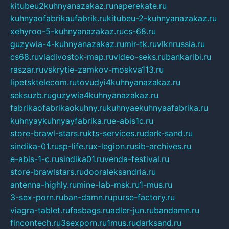
kitubeu2kuhnyanazakaz.ru
naperekate.ru
kuhnyaofabrikaufabrik.ru
kitubeu-2-kuhnyanazakaz.ru
xehyroo-5-kuhnyanazakaz.ru
cs-68.ru
guzywia-4-kuhnyanazakaz.ru
mir-tk.ru
vlknrussia.ru
cs68.ru
vladivostok-map.ru
video-seks.ru
bankaribi.ru
raszar.ru
vskrytie-zamkov-moskva113.ru
lipetsktelecom.ru
tovudyi4kuhnyanazakaz.ru
seksuzb.ru
guzywia4kuhnyanazakaz.ru
fabrikaofabrikaokuhny.ru
kuhnyaekuhnyaafabrika.ru
kuhnyaykuhnyayfabrika.ru
e-abis1c.ru
store-brawl-stars.ru
kts-services.ru
dark-sand.ru
sindika-01.ru
sp-life.ru
x-legion.ru
sib-archives.ru
e-abis-1-c.ru
sindika01.ru
venda-festival.ru
store-brawlstars.ru
dooraleksandria.ru
antenna-highly.ru
mine-lab-msk.ru
1-mus.ru
3-sex-porn.ru
ban-damn.ru
purse-factory.ru
viagra-tablet.ru
fasbags.ru
adler-jun.ru
bandamn.ru
fincontech.ru
3sexporn.ru
1mus.ru
darksand.ru