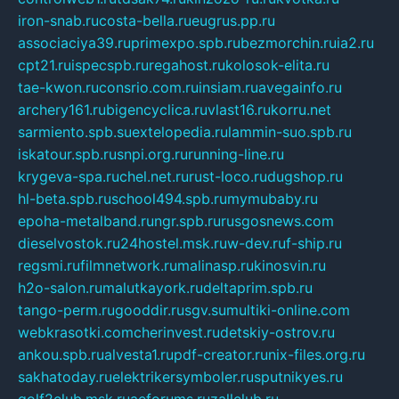
iron-snab.ru
costa-bella.ru
eugrus.pp.ru
associaciya39.ru
primexpo.spb.ru
bezmorchin.ru
ia2.ru
cpt21.ru
ispecspb.ru
regahost.ru
kolosok-elita.ru
tae-kwon.ru
consrio.com.ru
insiam.ru
avegainfo.ru
archery161.ru
bigencyclica.ru
vlast16.ru
korru.net
sarmiento.spb.su
extelopedia.ru
lammin-suo.spb.ru
iskatour.spb.ru
snpi.org.ru
running-line.ru
krygeva-spa.ru
chel.net.ru
rust-loco.ru
dugshop.ru
hl-beta.spb.ru
school494.spb.ru
mymubaby.ru
epoha-metalband.ru
ngr.spb.ru
rusgosnews.com
dieselvostok.ru
24hostel.msk.ru
w-dev.ru
f-ship.ru
regsmi.ru
filmnetwork.ru
malinasp.ru
kinosvin.ru
h2o-salon.ru
malutkayork.ru
deltaprim.spb.ru
tango-perm.ru
gooddir.ru
sgv.su
multiki-online.com
webkrasotki.com
cherinvest.ru
detskiy-ostrov.ru
ankou.spb.ru
alvesta1.ru
pdf-creator.ru
nix-files.org.ru
sakhatoday.ru
elektrikersymboler.ru
sputnikyes.ru