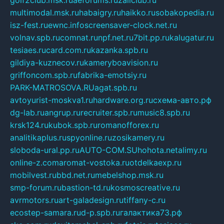
golf2club.msk.ru
aeforums.ru
zallclub.ru
multimodal.msk.ru
habaigry.ru
haikko.ru
sobakopedia.ru
isz-fest.ru
ewnc.info
screensaver-clock.net.ru
volnav.spb.ru
comnat.ru
npf.net.ru
7bit.pp.ru
kalugatur.ru
tesiaes.ru
card.com.ru
kazanka.spb.ru
gildiya-kuznecov.ru
kameryboavision.ru
griffoncom.spb.ru
fabrika-emotsiy.ru
PARK-MATROSOVA.RU
agat.spb.ru
avtoyurist-moskva1.ru
hardware.org.ru
схема-авто.рф
dg-lab.ru
angrup.ru
recruiter.spb.ru
music8.spb.ru
krsk124.ru
kubok.spb.ru
romanofforex.ru
analitikaplus.ru
spyonline.ru
zosikamery.ru
sloboda-ural.pp.ru
AUTO-COM.SU
hohota.net
alimy.ru
online-z.com
aromat-vostoka.ru
otdelkaexp.ru
mobilvest.ru
bbd.net.ru
mebelshop.msk.ru
smp-forum.ru
bastion-td.ru
kosmoscreative.ru
avrmotors.ru
art-galadesign.ru
tiffany-c.ru
ecostep-samara.ru
d-p.spb.ru
галактика73.рф