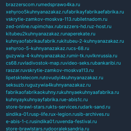
brazzerscom.ru
medsprawo4ka.ru
xehyroo5kuhnyanazakaz.ru
fabrikayfabrikaefabrika.ru
vskrytie-zamkov-moskva-113.ru
biletnadom.ru
zed-online.ru
pimchax.ru
brazzers-hd.ru
z-host.ru
kitubeu2kuhnyanazakaz.ru
naperekate.ru
kuhnyaofabrikaufabrik.ru
kitubeu-2-kuhnyanazakaz.ru
xehyroo-5-kuhnyanazakaz.ru
cs-68.ru
guzywia-4-kuhnyanazakaz.ru
mir-tk.ru
vlknrussia.ru
cs68.ru
vladivostok-map.ru
video-seks.ru
bankaribi.ru
raszar.ru
vskrytie-zamkov-moskva113.ru
lipetsktelecom.ru
tovudyi4kuhnyanazakaz.ru
seksuzb.ru
guzywia4kuhnyanazakaz.ru
fabrikaofabrikaokuhny.ru
kuhnyaekuhnyaafabrika.ru
kuhnyaykuhnyayfabrika.ru
e-abis1c.ru
store-brawl-stars.ru
kts-services.ru
dark-sand.ru
sindika-01.ru
sp-life.ru
x-legion.ru
sib-archives.ru
e-abis-1-c.ru
sindika01.ru
venda-festival.ru
store-brawlstars.ru
dooraleksandria.ru