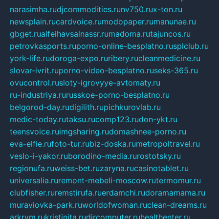
narasimha.ru
djcommodities.ru
nv750.ru
x-ton.ru
newsplain.ru
cardvoice.ru
modopaper.ru
manunae.ru
gbget.ru
alfeihavsalnassr.ru
madoma.ru
tajuncos.ru
petrovkasports.ru
porno-online-besplatno.ru
splclub.ru
york-life.ru
doroga-expo.ru
ribery.ru
cleanmedicine.ru
slovar-ivrit.ru
porno-video-besplatno.ru
seks-365.ru
ovucontrol.ru
sloty-igrovyye-avtomaty.ru
ru-industriya.ru
russkoe-porno-besplatno.ru
belgorod-day.ru
digilith.ru
pichkurovlab.ru
medic-today.ru
taksu.ru
comp123.ru
don-ykt.ru
teensvoice.ru
imgsharing.ru
domashnee-porno.ru
eva-elfie.ru
foto-tur.ru
biz-doska.ru
metropoltravel.ru
veslo-i-yakor.ru
borodino-media.ru
rostotsky.ru
regionufa.ru
weiss-bet.ru
zaryna.ru
casinotablet.ru
universalia.ru
remont-mebeli-moscow.ru
termomur.ru
clubfisher.ru
remstirufa.ru
erdamchi.ru
doramamama.ru
muraviovka-park.ru
worldofwoman.ru
clean-dreams.ru
arkrym.ru
kristinita.ru
dircomputer.ru
healthenter.ru