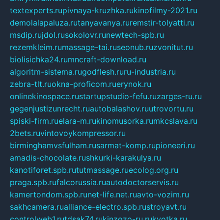
textexperts.ru
pivnaya-kruzhka.ru
kinofilmy-2021.ru
demolalapaluza.ru
tanyavanya.ru
remstir-tolyatti.ru
msdip.ru
jdol.ru
sokolovr.ru
newtech-spb.ru
rezemkleim.ru
massage-tai.ru
seonub.ru
zvonitut.ru
biolisichka24.ru
mncraft-download.ru
algoritm-sistema.ru
godflesh.ru
ru-industria.ru
zebra-tlt.ru
okna-proficom.ru
erynok.ru
onlinekinospace.ru
startupstudio-fefu.ru
zarges-ru.ru
gegenjustizunrecht.ru
autobalashov.ru
utrovortu.ru
spiski-firm.ru
elara-m.ru
kinomusorka.ru
mkcslava.ru
2bets.ru
vintovoykompressor.ru
birminghamvsfulham.ru
sarmat-komp.ru
pioneeri.ru
amadis-chocolate.ru
shkurki-karakulya.ru
kanotiforet.spb.ru
tutmassage.ru
ecolog.org.ru
praga.spb.ru
falcorussia.ru
autodoctorservis.ru
kamertondom.spb.ru
net-life.net.ru
avto-vozim.ru
sakhcamera.ru
alliance-electro.spb.ru
stroyavt.ru
controlweb1.ru
tdsak74.ru
kinzozo-ru.ru
kvotka.ru