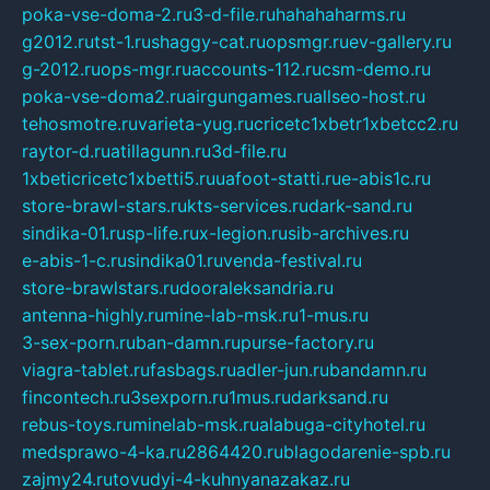
poka-vse-doma-2.ru
3-d-file.ru
hahahaharms.ru
g2012.ru
tst-1.ru
shaggy-cat.ru
opsmgr.ru
ev-gallery.ru
g-2012.ru
ops-mgr.ru
accounts-112.ru
csm-demo.ru
poka-vse-doma2.ru
airgungames.ru
allseo-host.ru
tehosmotre.ru
varieta-yug.ru
cricetc1xbetr1xbetcc2.ru
raytor-d.ru
atillagunn.ru
3d-file.ru
1xbeticricetc1xbetti5.ru
uafoot-statti.ru
e-abis1c.ru
store-brawl-stars.ru
kts-services.ru
dark-sand.ru
sindika-01.ru
sp-life.ru
x-legion.ru
sib-archives.ru
e-abis-1-c.ru
sindika01.ru
venda-festival.ru
store-brawlstars.ru
dooraleksandria.ru
antenna-highly.ru
mine-lab-msk.ru
1-mus.ru
3-sex-porn.ru
ban-damn.ru
purse-factory.ru
viagra-tablet.ru
fasbags.ru
adler-jun.ru
bandamn.ru
fincontech.ru
3sexporn.ru
1mus.ru
darksand.ru
rebus-toys.ru
minelab-msk.ru
alabuga-cityhotel.ru
medsprawo-4-ka.ru
2864420.ru
blagodarenie-spb.ru
zajmy24.ru
tovudyi-4-kuhnyanazakaz.ru