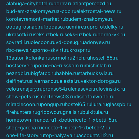
alabuga-cityhotel.ru
pornv.ru
atlantpereezd.ru
bud-em-znakomye.ru
a-cdc.ru
elektrostal-news.ru
korolevremont-market.ru
budem-znakomye.ru
oooagrosnab.ru
fpodaso.ru
emfire.ru
pro-otdelky.ru
ukrasotki.ru
seksuzbek.ru
seks-uzbek.ru
porno-vk.ru
sovratili.ru
olecoon.ru
vd-dosug.ru
adonyev.ru
rbc-news.ru
porno-skvirt.ru
krospr.ru
13autor-kolonka.ru
sormol.ru
2rich.ru
hostel-65.ru
hostserve.ru
porno-na-russkom.ru
mishinlab.ru
neznobi.ru
bigfatcc.ru
habble.ru
starbucksvia.ru
delfinet.ru
silvernano.ru
elestal.ru
vektor-doroga.ru
velotrenajery.ru
pronso54.ru
lenasever.ru
lovinskix.ru
show-pets.ru
smartnews03.ru
discofoxworld.ru
miraclecoon.ru
pongup.ru
hostel65.ru
liura.ru
glasspb.ru
firehunters.ru
gribowo.ru
gnalis.ru
bulkitula.ru
hometown-france.ru
1-xbeticricetc-1-xbetti-5.ru
shop-garena.ru
cricetc-1-xbetr-1-xbetcc-2.ru
one-life-story.ru
top-halyava.ru
accounts112.ru