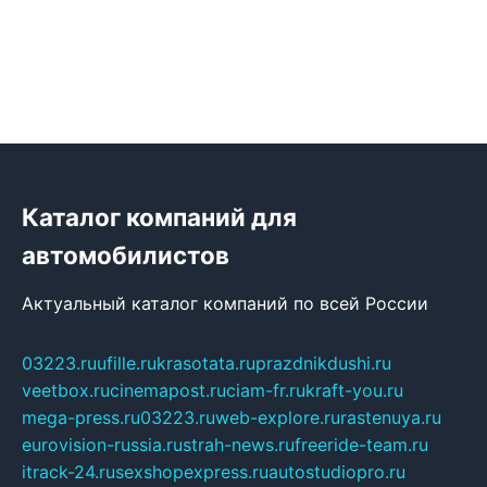
Каталог компаний для
автомобилистов
Актуальный каталог компаний по всей России
03223.ru
ufille.ru
krasotata.ru
prazdnikdushi.ru
veetbox.ru
cinemapost.ru
ciam-fr.ru
kraft-you.ru
mega-press.ru
03223.ru
web-explore.ru
rastenuya.ru
eurovision-russia.ru
strah-news.ru
freeride-team.ru
itrack-24.ru
sexshopexpress.ru
autostudiopro.ru