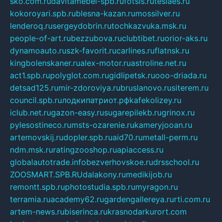
sko.com.ru
davitamebel-spb.ru
fotsis.ru
tesiaes.ru
kokoroyari.spb.ru
blesna-kazan.ru
mossilver.ru
lenderoq.ru
sergeydobrin.ru
tochkazvuka.msk.ru
people-of-art.ru
bezzubova.ru
clubtibet.ru
orior-aks.ru
dynamoauto.ru
szk-favorit.ru
carlines.ru
flatnsk.ru
kingbolenskaner.ru
alex-motor.ru
astroline.net.ru
act1.spb.ru
polyglot.com.ru
gidlipetsk.ru
ooo-driada.ru
detsad125.ru
mir-zdoroviya.ru
bruslanovo.ru
siterem.ru
council.spb.ru
лодкипатриот.рф
kafekolizey.ru
iclub.net.ru
gazon-easy.ru
sugarepilekb.ru
grinox.ru
pylesostineco.ru
msts-ozarenie.ru
kameryjooan.ru
artemovskij.ru
dopler.spb.ru
aid70.ru
metall-perm.ru
ndm.msk.ru
ratingzooshop.ru
apiaccess.ru
globalautotrade.info
bezverhovskoe.ru
drsschool.ru
ZOOSMART.SPB.RU
dalakony.ru
medikijob.ru
remontt.spb.ru
photostudia.spb.ru
myragon.ru
terramia.ru
academy62.ru
gardengallereya.ru
rti.com.ru
artem-news.ru
biserinca.ru
krasnodarkurort.com