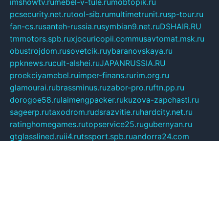
imshowtv.ru
mebel-v-tule.ru
mobtopik.ru
pcsecurity.net.ru
tool-sib.ru
multimetrunit.ru
sp-tour.ru
fan-cs.ru
santeh-russia.ru
symbian9.net.ru
DSHAIR.RU
tmmotors.spb.ru
xjocuricopii.com
musavtomat.msk.ru
obustrojdom.ru
sovetcik.ru
ybaranovskaya.ru
ppknews.ru
cult-alshei.ru
JAPANRUSSIA.RU
proekciyamebel.ru
imper-finans.ru
rim.org.ru
glamourai.ru
brassminus.ru
zabor-pro.ru
ftn.pp.ru
dorogoe58.ru
laimengpacker.ru
kuzova-zapchasti.ru
sageerp.ru
taxodrom.ru
dsrazvitie.ru
hardcity.net.ru
ratinghomegames.ru
topservice25.ru
gubernyan.ru
gtglasslined.ru
ii4.ru
tssport.spb.ru
andorra24.com
blackwallstreet.ru
oboimos.ru
optim-doors.com.ru
ikuch.ru
nycr.org.ru
npa21.ru
vremya-ch.spb.ru
desert000.ru
ivtorgi.ru
ifiori.ru
catalog-statei.ru
dcv.org.ru
spetsmaster174.ru
ipkameryhiseeu.ru
dum26.ru
ruspol.spb.ru
fr-opendp.ru
kam-solnyshko.ru
cheyenne-arapaho.ru
sevzapmetal.spb.ru