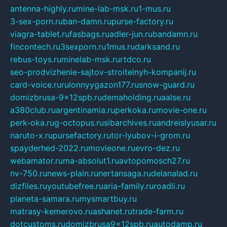
antenna-highly.ru
mine-lab-msk.ru
1-mus.ru
3-sex-porn.ru
ban-damn.ru
purse-factory.ru
viagra-tablet.ru
fasbags.ru
adler-jun.ru
bandamn.ru
fincontech.ru
3sexporn.ru
1mus.ru
darksand.ru
rebus-toys.ru
minelab-msk.ru
rtdco.ru
seo-prodvizhenie-sajtov-stroitelnyh-kompanij.ru
card-voice.ru
rulonnyygazon177.ru
snow-guard.ru
domizbrusa-9x12spb.ru
demaholding.ru
aalse.ru
a380club.ru
argentinamia.ru
perkoka.ru
movie-one.ru
perk-oka.ru
g-octopus.ru
sibarchives.ru
andreislyusar.ru
naruto-x.ru
pursefactory.ru
tor-lyubov-i-grom.ru
spayderhed-2022.ru
movieone.ru
evro-dez.ru
webamator.ru
ma-absolut1.ru
avtopomosch27.ru
nv-750.ru
news-plain.ru
nertansaga.ru
delanalad.ru
dizfiles.ru
youtubefree.ru
aria-family.ru
roadli.ru
planeta-samara.ru
mysmartbuy.ru
matrasy-kemerovo.ru
ashanet.ru
trade-farm.ru
dotcustoms.ru
domizbrusa9x12spb.ru
autodamp.ru