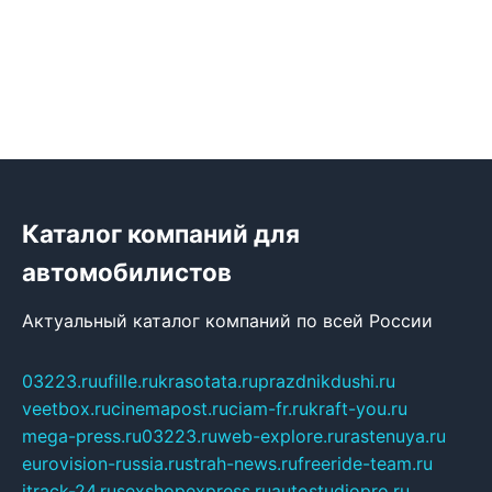
Каталог компаний для
автомобилистов
Актуальный каталог компаний по всей России
03223.ru
ufille.ru
krasotata.ru
prazdnikdushi.ru
veetbox.ru
cinemapost.ru
ciam-fr.ru
kraft-you.ru
mega-press.ru
03223.ru
web-explore.ru
rastenuya.ru
eurovision-russia.ru
strah-news.ru
freeride-team.ru
itrack-24.ru
sexshopexpress.ru
autostudiopro.ru