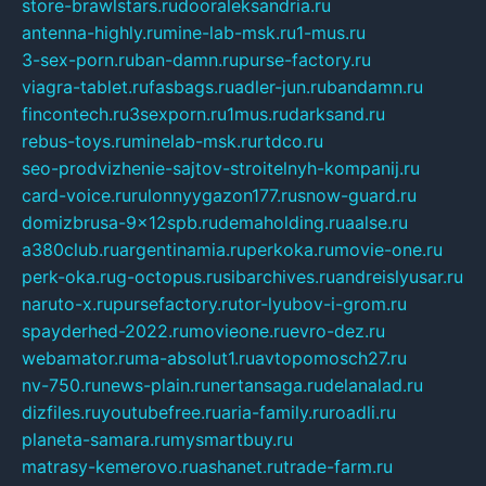
store-brawlstars.ru
dooraleksandria.ru
antenna-highly.ru
mine-lab-msk.ru
1-mus.ru
3-sex-porn.ru
ban-damn.ru
purse-factory.ru
viagra-tablet.ru
fasbags.ru
adler-jun.ru
bandamn.ru
fincontech.ru
3sexporn.ru
1mus.ru
darksand.ru
rebus-toys.ru
minelab-msk.ru
rtdco.ru
seo-prodvizhenie-sajtov-stroitelnyh-kompanij.ru
card-voice.ru
rulonnyygazon177.ru
snow-guard.ru
domizbrusa-9x12spb.ru
demaholding.ru
aalse.ru
a380club.ru
argentinamia.ru
perkoka.ru
movie-one.ru
perk-oka.ru
g-octopus.ru
sibarchives.ru
andreislyusar.ru
naruto-x.ru
pursefactory.ru
tor-lyubov-i-grom.ru
spayderhed-2022.ru
movieone.ru
evro-dez.ru
webamator.ru
ma-absolut1.ru
avtopomosch27.ru
nv-750.ru
news-plain.ru
nertansaga.ru
delanalad.ru
dizfiles.ru
youtubefree.ru
aria-family.ru
roadli.ru
planeta-samara.ru
mysmartbuy.ru
matrasy-kemerovo.ru
ashanet.ru
trade-farm.ru