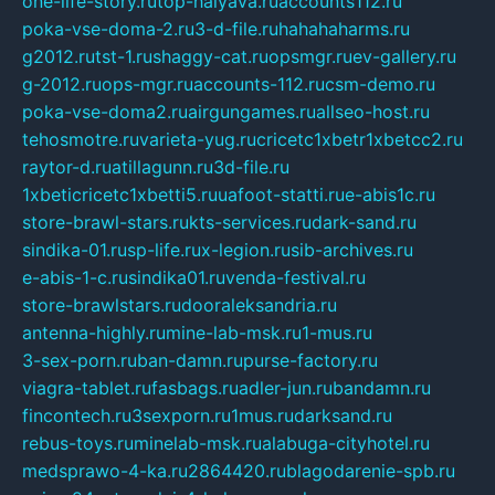
one-life-story.ru
top-halyava.ru
accounts112.ru
poka-vse-doma-2.ru
3-d-file.ru
hahahaharms.ru
g2012.ru
tst-1.ru
shaggy-cat.ru
opsmgr.ru
ev-gallery.ru
g-2012.ru
ops-mgr.ru
accounts-112.ru
csm-demo.ru
poka-vse-doma2.ru
airgungames.ru
allseo-host.ru
tehosmotre.ru
varieta-yug.ru
cricetc1xbetr1xbetcc2.ru
raytor-d.ru
atillagunn.ru
3d-file.ru
1xbeticricetc1xbetti5.ru
uafoot-statti.ru
e-abis1c.ru
store-brawl-stars.ru
kts-services.ru
dark-sand.ru
sindika-01.ru
sp-life.ru
x-legion.ru
sib-archives.ru
e-abis-1-c.ru
sindika01.ru
venda-festival.ru
store-brawlstars.ru
dooraleksandria.ru
antenna-highly.ru
mine-lab-msk.ru
1-mus.ru
3-sex-porn.ru
ban-damn.ru
purse-factory.ru
viagra-tablet.ru
fasbags.ru
adler-jun.ru
bandamn.ru
fincontech.ru
3sexporn.ru
1mus.ru
darksand.ru
rebus-toys.ru
minelab-msk.ru
alabuga-cityhotel.ru
medsprawo-4-ka.ru
2864420.ru
blagodarenie-spb.ru