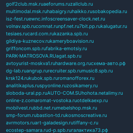
golf2club.msk.ru
aeforums.ru
zallclub.ru
multimodal.msk.ru
habaigry.ru
haikko.ru
sobakopedia.ru
isz-fest.ru
ewnc.info
screensaver-clock.net.ru
volnav.spb.ru
comnat.ru
npf.net.ru
7bit.pp.ru
kalugatur.ru
tesiaes.ru
card.com.ru
kazanka.spb.ru
gildiya-kuznecov.ru
kameryboavision.ru
griffoncom.spb.ru
fabrika-emotsiy.ru
PARK-MATROSOVA.RU
agat.spb.ru
avtoyurist-moskva1.ru
hardware.org.ru
схема-авто.рф
dg-lab.ru
angrup.ru
recruiter.spb.ru
music8.spb.ru
krsk124.ru
kubok.spb.ru
romanofforex.ru
analitikaplus.ru
spyonline.ru
zosikamery.ru
sloboda-ural.pp.ru
AUTO-COM.SU
hohota.net
alimy.ru
online-z.com
aromat-vostoka.ru
otdelkaexp.ru
mobilvest.ru
bbd.net.ru
mebelshop.msk.ru
smp-forum.ru
bastion-td.ru
kosmoscreative.ru
avrmotors.ru
art-galadesign.ru
tiffany-c.ru
ecostep-samara.ru
d-p.spb.ru
галактика73.рф