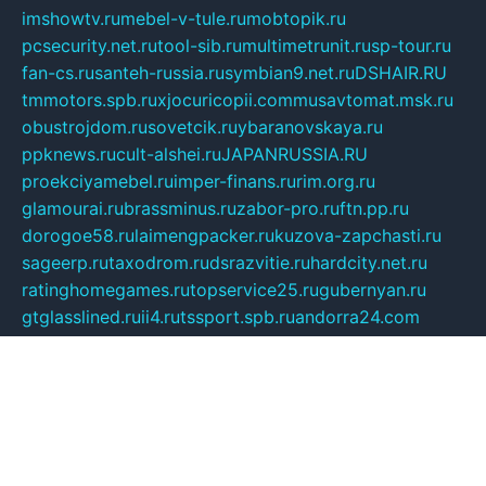
imshowtv.ru
mebel-v-tule.ru
mobtopik.ru
pcsecurity.net.ru
tool-sib.ru
multimetrunit.ru
sp-tour.ru
fan-cs.ru
santeh-russia.ru
symbian9.net.ru
DSHAIR.RU
tmmotors.spb.ru
xjocuricopii.com
musavtomat.msk.ru
obustrojdom.ru
sovetcik.ru
ybaranovskaya.ru
ppknews.ru
cult-alshei.ru
JAPANRUSSIA.RU
proekciyamebel.ru
imper-finans.ru
rim.org.ru
glamourai.ru
brassminus.ru
zabor-pro.ru
ftn.pp.ru
dorogoe58.ru
laimengpacker.ru
kuzova-zapchasti.ru
sageerp.ru
taxodrom.ru
dsrazvitie.ru
hardcity.net.ru
ratinghomegames.ru
topservice25.ru
gubernyan.ru
gtglasslined.ru
ii4.ru
tssport.spb.ru
andorra24.com
blackwallstreet.ru
oboimos.ru
optim-doors.com.ru
ikuch.ru
nycr.org.ru
npa21.ru
vremya-ch.spb.ru
desert000.ru
ivtorgi.ru
ifiori.ru
catalog-statei.ru
dcv.org.ru
spetsmaster174.ru
ipkameryhiseeu.ru
dum26.ru
ruspol.spb.ru
fr-opendp.ru
kam-solnyshko.ru
cheyenne-arapaho.ru
sevzapmetal.spb.ru