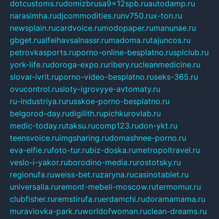
dotcustoms.ru
domizbrusa9x12spb.ru
autodamp.ru
narasimha.ru
djcommodities.ru
nv750.ru
x-ton.ru
newsplain.ru
cardvoice.ru
modopaper.ru
manunae.ru
gbget.ru
alfeihavsalnassr.ru
madoma.ru
tajuncos.ru
petrovkasports.ru
porno-online-besplatno.ru
splclub.ru
york-life.ru
doroga-expo.ru
ribery.ru
cleanmedicine.ru
slovar-ivrit.ru
porno-video-besplatno.ru
seks-365.ru
ovucontrol.ru
sloty-igrovyye-avtomaty.ru
ru-industriya.ru
russkoe-porno-besplatno.ru
belgorod-day.ru
digilith.ru
pichkurovlab.ru
medic-today.ru
taksu.ru
comp123.ru
don-ykt.ru
teensvoice.ru
imgsharing.ru
domashnee-porno.ru
eva-elfie.ru
foto-tur.ru
biz-doska.ru
metropoltravel.ru
veslo-i-yakor.ru
borodino-media.ru
rostotsky.ru
regionufa.ru
weiss-bet.ru
zaryna.ru
casinotablet.ru
universalia.ru
remont-mebeli-moscow.ru
termomur.ru
clubfisher.ru
remstirufa.ru
erdamchi.ru
doramamama.ru
muraviovka-park.ru
worldofwoman.ru
clean-dreams.ru