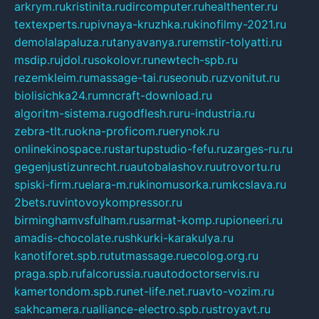
arkrym.ru
kristinita.ru
dircomputer.ru
healthenter.ru
textexperts.ru
pivnaya-kruzhka.ru
kinofilmy-2021.ru
demolalapaluza.ru
tanyavanya.ru
remstir-tolyatti.ru
msdip.ru
jdol.ru
sokolovr.ru
newtech-spb.ru
rezemkleim.ru
massage-tai.ru
seonub.ru
zvonitut.ru
biolisichka24.ru
mncraft-download.ru
algoritm-sistema.ru
godflesh.ru
ru-industria.ru
zebra-tlt.ru
okna-proficom.ru
erynok.ru
onlinekinospace.ru
startupstudio-fefu.ru
zarges-ru.ru
gegenjustizunrecht.ru
autobalashov.ru
utrovortu.ru
spiski-firm.ru
elara-m.ru
kinomusorka.ru
mkcslava.ru
2bets.ru
vintovoykompressor.ru
birminghamvsfulham.ru
sarmat-komp.ru
pioneeri.ru
amadis-chocolate.ru
shkurki-karakulya.ru
kanotiforet.spb.ru
tutmassage.ru
ecolog.org.ru
praga.spb.ru
falcorussia.ru
autodoctorservis.ru
kamertondom.spb.ru
net-life.net.ru
avto-vozim.ru
sakhcamera.ru
alliance-electro.spb.ru
stroyavt.ru