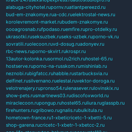
alabuga-cityhotel.ru
pornv.ru
atlantpereezd.ru
bud-em-znakomye.ru
a-cdc.ru
elektrostal-news.ru
korolevremont-market.ru
budem-znakomye.ru
oooagrosnab.ru
fpodaso.ru
emfire.ru
pro-otdelky.ru
ukrasotki.ru
seksuzbek.ru
seks-uzbek.ru
porno-vk.ru
sovratili.ru
olecoon.ru
vd-dosug.ru
adonyev.ru
rbc-news.ru
porno-skvirt.ru
krospr.ru
13autor-kolonka.ru
sormol.ru
2rich.ru
hostel-65.ru
hostserve.ru
porno-na-russkom.ru
mishinlab.ru
neznobi.ru
bigfatcc.ru
habble.ru
starbucksvia.ru
delfinet.ru
silvernano.ru
elestal.ru
vektor-doroga.ru
velotrenajery.ru
pronso54.ru
lenasever.ru
lovinskix.ru
show-pets.ru
smartnews03.ru
discofoxworld.ru
miraclecoon.ru
pongup.ru
hostel65.ru
liura.ru
glasspb.ru
firehunters.ru
gribowo.ru
gnalis.ru
bulkitula.ru
hometown-france.ru
1-xbeticricetc-1-xbetti-5.ru
shop-garena.ru
cricetc-1-xbetr-1-xbetcc-2.ru