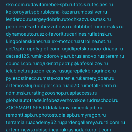
sko.com.ru
davitamebel-spb.ru
fotsis.ru
tesiaes.ru
kokoroyari.spb.ru
blesna-kazan.ru
mossilver.ru
lenderoq.ru
sergeydobrin.ru
tochkazvuka.msk.ru
people-of-art.ru
bezzubova.ru
clubtibet.ru
orior-aks.ru
dynamoauto.ru
szk-favorit.ru
carlines.ru
flatnsk.ru
kingbolenskaner.ru
alex-motor.ru
astroline.net.ru
act1.spb.ru
polyglot.com.ru
gidlipetsk.ru
ooo-driada.ru
detsad125.ru
mir-zdoroviya.ru
bruslanovo.ru
siterem.ru
council.spb.ru
лодкипатриот.рф
kafekolizey.ru
iclub.net.ru
gazon-easy.ru
sugarepilekb.ru
grinox.ru
pylesostineco.ru
msts-ozarenie.ru
kameryjooan.ru
artemovskij.ru
dopler.spb.ru
aid70.ru
metall-perm.ru
ndm.msk.ru
ratingzooshop.ru
apiaccess.ru
globalautotrade.info
bezverhovskoe.ru
drsschool.ru
ZOOSMART.SPB.RU
dalakony.ru
medikijob.ru
remontt.spb.ru
photostudia.spb.ru
myragon.ru
terramia.ru
academy62.ru
gardengallereya.ru
rti.com.ru
artem-news.ru
biserinca.ru
krasnodarkurort.com