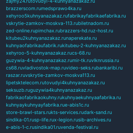
zajmy24.ru
tovudyi-4-kuhnyanazakaz.ru
brazzerscom.ru
medsprawo4ka.ru
xehyroo5kuhnyanazakaz.ru
fabrikayfabrikaefabrika.ru
vskrytie-zamkov-moskva-113.ru
biletnadom.ru
zed-online.ru
pimchax.ru
brazzers-hd.ru
z-host.ru
kitubeu2kuhnyanazakaz.ru
naperekate.ru
kuhnyaofabrikaufabrik.ru
kitubeu-2-kuhnyanazakaz.ru
xehyroo-5-kuhnyanazakaz.ru
cs-68.ru
guzywia-4-kuhnyanazakaz.ru
mir-tk.ru
vlknrussia.ru
cs68.ru
vladivostok-map.ru
video-seks.ru
bankaribi.ru
raszar.ru
vskrytie-zamkov-moskva113.ru
lipetsktelecom.ru
tovudyi4kuhnyanazakaz.ru
seksuzb.ru
guzywia4kuhnyanazakaz.ru
fabrikaofabrikaokuhny.ru
kuhnyaekuhnyaafabrika.ru
kuhnyaykuhnyayfabrika.ru
e-abis1c.ru
store-brawl-stars.ru
kts-services.ru
dark-sand.ru
sindika-01.ru
sp-life.ru
x-legion.ru
sib-archives.ru
e-abis-1-c.ru
sindika01.ru
venda-festival.ru