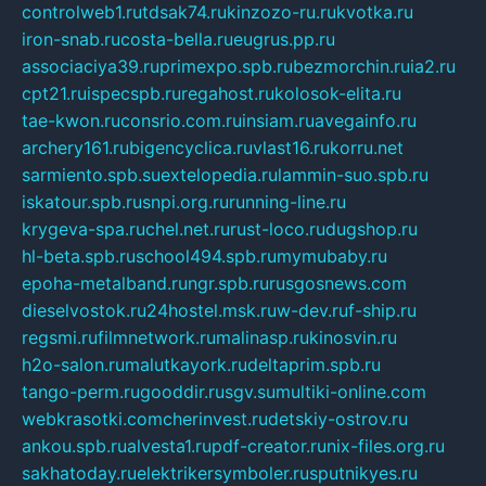
controlweb1.ru
tdsak74.ru
kinzozo-ru.ru
kvotka.ru
iron-snab.ru
costa-bella.ru
eugrus.pp.ru
associaciya39.ru
primexpo.spb.ru
bezmorchin.ru
ia2.ru
cpt21.ru
ispecspb.ru
regahost.ru
kolosok-elita.ru
tae-kwon.ru
consrio.com.ru
insiam.ru
avegainfo.ru
archery161.ru
bigencyclica.ru
vlast16.ru
korru.net
sarmiento.spb.su
extelopedia.ru
lammin-suo.spb.ru
iskatour.spb.ru
snpi.org.ru
running-line.ru
krygeva-spa.ru
chel.net.ru
rust-loco.ru
dugshop.ru
hl-beta.spb.ru
school494.spb.ru
mymubaby.ru
epoha-metalband.ru
ngr.spb.ru
rusgosnews.com
dieselvostok.ru
24hostel.msk.ru
w-dev.ru
f-ship.ru
regsmi.ru
filmnetwork.ru
malinasp.ru
kinosvin.ru
h2o-salon.ru
malutkayork.ru
deltaprim.spb.ru
tango-perm.ru
gooddir.ru
sgv.su
multiki-online.com
webkrasotki.com
cherinvest.ru
detskiy-ostrov.ru
ankou.spb.ru
alvesta1.ru
pdf-creator.ru
nix-files.org.ru
sakhatoday.ru
elektrikersymboler.ru
sputnikyes.ru