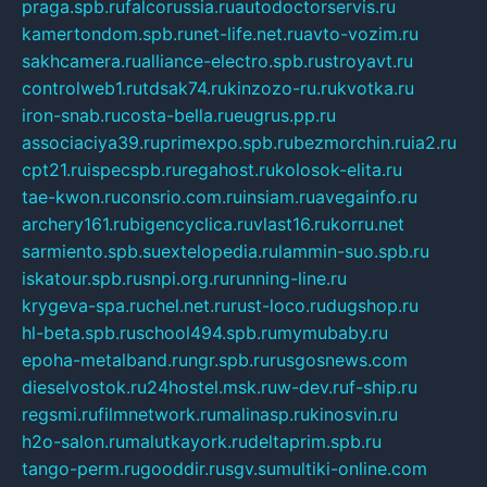
praga.spb.ru
falcorussia.ru
autodoctorservis.ru
kamertondom.spb.ru
net-life.net.ru
avto-vozim.ru
sakhcamera.ru
alliance-electro.spb.ru
stroyavt.ru
controlweb1.ru
tdsak74.ru
kinzozo-ru.ru
kvotka.ru
iron-snab.ru
costa-bella.ru
eugrus.pp.ru
associaciya39.ru
primexpo.spb.ru
bezmorchin.ru
ia2.ru
cpt21.ru
ispecspb.ru
regahost.ru
kolosok-elita.ru
tae-kwon.ru
consrio.com.ru
insiam.ru
avegainfo.ru
archery161.ru
bigencyclica.ru
vlast16.ru
korru.net
sarmiento.spb.su
extelopedia.ru
lammin-suo.spb.ru
iskatour.spb.ru
snpi.org.ru
running-line.ru
krygeva-spa.ru
chel.net.ru
rust-loco.ru
dugshop.ru
hl-beta.spb.ru
school494.spb.ru
mymubaby.ru
epoha-metalband.ru
ngr.spb.ru
rusgosnews.com
dieselvostok.ru
24hostel.msk.ru
w-dev.ru
f-ship.ru
regsmi.ru
filmnetwork.ru
malinasp.ru
kinosvin.ru
h2o-salon.ru
malutkayork.ru
deltaprim.spb.ru
tango-perm.ru
gooddir.ru
sgv.su
multiki-online.com