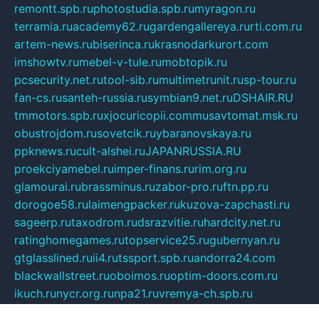
remontt.spb.ru
photostudia.spb.ru
myragon.ru
terramia.ru
academy62.ru
gardengallereya.ru
rti.com.ru
artem-news.ru
biserinca.ru
krasnodarkurort.com
imshowtv.ru
mebel-v-tule.ru
mobtopik.ru
pcsecurity.net.ru
tool-sib.ru
multimetrunit.ru
sp-tour.ru
fan-cs.ru
santeh-russia.ru
symbian9.net.ru
DSHAIR.RU
tmmotors.spb.ru
xjocuricopii.com
musavtomat.msk.ru
obustrojdom.ru
sovetcik.ru
ybaranovskaya.ru
ppknews.ru
cult-alshei.ru
JAPANRUSSIA.RU
proekciyamebel.ru
imper-finans.ru
rim.org.ru
glamourai.ru
brassminus.ru
zabor-pro.ru
ftn.pp.ru
dorogoe58.ru
laimengpacker.ru
kuzova-zapchasti.ru
sageerp.ru
taxodrom.ru
dsrazvitie.ru
hardcity.net.ru
ratinghomegames.ru
topservice25.ru
gubernyan.ru
gtglasslined.ru
ii4.ru
tssport.spb.ru
andorra24.com
blackwallstreet.ru
oboimos.ru
optim-doors.com.ru
ikuch.ru
nycr.org.ru
npa21.ru
vremya-ch.spb.ru
desert000.ru
ivtorgi.ru
ifiori.ru
catalog-statei.ru