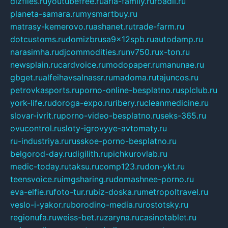
dizfiles.ru
youtubefree.ru
aria-family.ru
roadli.ru
planeta-samara.ru
mysmartbuy.ru
matrasy-kemerovo.ru
ashanet.ru
trade-farm.ru
dotcustoms.ru
domizbrusa9x12spb.ru
autodamp.ru
narasimha.ru
djcommodities.ru
nv750.ru
x-ton.ru
newsplain.ru
cardvoice.ru
modopaper.ru
manunae.ru
gbget.ru
alfeihavsalnassr.ru
madoma.ru
tajuncos.ru
petrovkasports.ru
porno-online-besplatno.ru
splclub.ru
york-life.ru
doroga-expo.ru
ribery.ru
cleanmedicine.ru
slovar-ivrit.ru
porno-video-besplatno.ru
seks-365.ru
ovucontrol.ru
sloty-igrovyye-avtomaty.ru
ru-industriya.ru
russkoe-porno-besplatno.ru
belgorod-day.ru
digilith.ru
pichkurovlab.ru
medic-today.ru
taksu.ru
comp123.ru
don-ykt.ru
teensvoice.ru
imgsharing.ru
domashnee-porno.ru
eva-elfie.ru
foto-tur.ru
biz-doska.ru
metropoltravel.ru
veslo-i-yakor.ru
borodino-media.ru
rostotsky.ru
regionufa.ru
weiss-bet.ru
zaryna.ru
casinotablet.ru