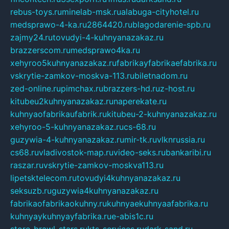
rebus-toys.ru
minelab-msk.ru
alabuga-cityhotel.ru
medsprawo-4-ka.ru
2864420.ru
blagodarenie-spb.ru
zajmy24.ru
tovudyi-4-kuhnyanazakaz.ru
brazzerscom.ru
medsprawo4ka.ru
xehyroo5kuhnyanazakaz.ru
fabrikayfabrikaefabrika.ru
vskrytie-zamkov-moskva-113.ru
biletnadom.ru
zed-online.ru
pimchax.ru
brazzers-hd.ru
z-host.ru
kitubeu2kuhnyanazakaz.ru
naperekate.ru
kuhnyaofabrikaufabrik.ru
kitubeu-2-kuhnyanazakaz.ru
xehyroo-5-kuhnyanazakaz.ru
cs-68.ru
guzywia-4-kuhnyanazakaz.ru
mir-tk.ru
vlknrussia.ru
cs68.ru
vladivostok-map.ru
video-seks.ru
bankaribi.ru
raszar.ru
vskrytie-zamkov-moskva113.ru
lipetsktelecom.ru
tovudyi4kuhnyanazakaz.ru
seksuzb.ru
guzywia4kuhnyanazakaz.ru
fabrikaofabrikaokuhny.ru
kuhnyaekuhnyaafabrika.ru
kuhnyaykuhnyayfabrika.ru
e-abis1c.ru