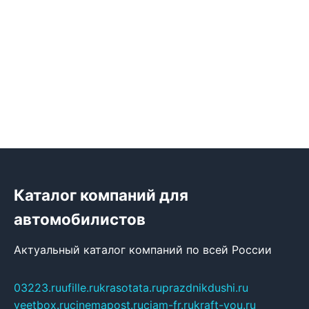
Каталог компаний для
автомобилистов
Актуальный каталог компаний по всей России
03223.ru
ufille.ru
krasotata.ru
prazdnikdushi.ru
veetbox.ru
cinemapost.ru
ciam-fr.ru
kraft-you.ru