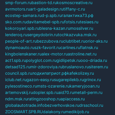
smp-forum.ru
bastion-td.ru
kosmoscreative.ru
avrmotors.ru
art-galadesign.ru
tiffany-c.ru
ecostep-samara.ru
d-p.spb.ru
галактика73.рф
sko.com.ru
davitamebel-spb.ru
fotsis.ru
tesiaes.ru
kokoroyari.spb.ru
blesna-kazan.ru
mossilver.ru
lenderoq.ru
sergeydobrin.ru
tochkazvuka.msk.ru
people-of-art.ru
bezzubova.ru
clubtibet.ru
orior-aks.ru
dynamoauto.ru
szk-favorit.ru
carlines.ru
flatnsk.ru
kingbolenskaner.ru
alex-motor.ru
astroline.net.ru
act1.spb.ru
polyglot.com.ru
gidlipetsk.ru
ooo-driada.ru
detsad125.ru
mir-zdoroviya.ru
bruslanovo.ru
siterem.ru
council.spb.ru
лодкипатриот.рф
kafekolizey.ru
iclub.net.ru
gazon-easy.ru
sugarepilekb.ru
grinox.ru
pylesostineco.ru
msts-ozarenie.ru
kameryjooan.ru
artemovskij.ru
dopler.spb.ru
aid70.ru
metall-perm.ru
ndm.msk.ru
ratingzooshop.ru
apiaccess.ru
globalautotrade.info
bezverhovskoe.ru
drsschool.ru
ZOOSMART.SPB.RU
dalakony.ru
medikijob.ru