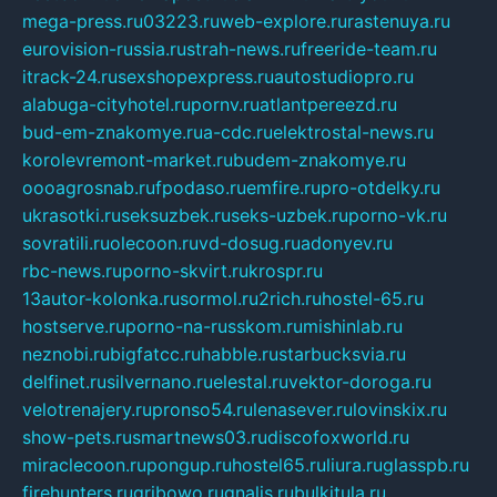
mega-press.ru
03223.ru
web-explore.ru
rastenuya.ru
eurovision-russia.ru
strah-news.ru
freeride-team.ru
itrack-24.ru
sexshopexpress.ru
autostudiopro.ru
alabuga-cityhotel.ru
pornv.ru
atlantpereezd.ru
bud-em-znakomye.ru
a-cdc.ru
elektrostal-news.ru
korolevremont-market.ru
budem-znakomye.ru
oooagrosnab.ru
fpodaso.ru
emfire.ru
pro-otdelky.ru
ukrasotki.ru
seksuzbek.ru
seks-uzbek.ru
porno-vk.ru
sovratili.ru
olecoon.ru
vd-dosug.ru
adonyev.ru
rbc-news.ru
porno-skvirt.ru
krospr.ru
13autor-kolonka.ru
sormol.ru
2rich.ru
hostel-65.ru
hostserve.ru
porno-na-russkom.ru
mishinlab.ru
neznobi.ru
bigfatcc.ru
habble.ru
starbucksvia.ru
delfinet.ru
silvernano.ru
elestal.ru
vektor-doroga.ru
velotrenajery.ru
pronso54.ru
lenasever.ru
lovinskix.ru
show-pets.ru
smartnews03.ru
discofoxworld.ru
miraclecoon.ru
pongup.ru
hostel65.ru
liura.ru
glasspb.ru
firehunters.ru
gribowo.ru
gnalis.ru
bulkitula.ru