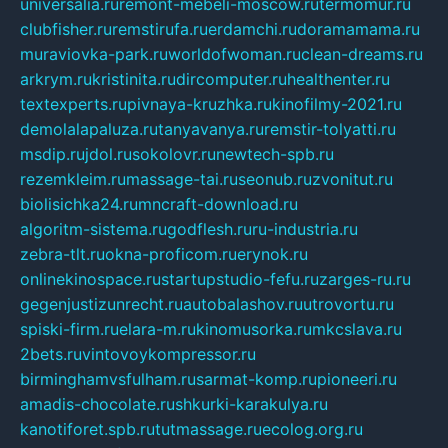
universalia.ru
remont-mebeli-moscow.ru
termomur.ru
clubfisher.ru
remstirufa.ru
erdamchi.ru
doramamama.ru
muraviovka-park.ru
worldofwoman.ru
clean-dreams.ru
arkrym.ru
kristinita.ru
dircomputer.ru
healthenter.ru
textexperts.ru
pivnaya-kruzhka.ru
kinofilmy-2021.ru
demolalapaluza.ru
tanyavanya.ru
remstir-tolyatti.ru
msdip.ru
jdol.ru
sokolovr.ru
newtech-spb.ru
rezemkleim.ru
massage-tai.ru
seonub.ru
zvonitut.ru
biolisichka24.ru
mncraft-download.ru
algoritm-sistema.ru
godflesh.ru
ru-industria.ru
zebra-tlt.ru
okna-proficom.ru
erynok.ru
onlinekinospace.ru
startupstudio-fefu.ru
zarges-ru.ru
gegenjustizunrecht.ru
autobalashov.ru
utrovortu.ru
spiski-firm.ru
elara-m.ru
kinomusorka.ru
mkcslava.ru
2bets.ru
vintovoykompressor.ru
birminghamvsfulham.ru
sarmat-komp.ru
pioneeri.ru
amadis-chocolate.ru
shkurki-karakulya.ru
kanotiforet.spb.ru
tutmassage.ru
ecolog.org.ru