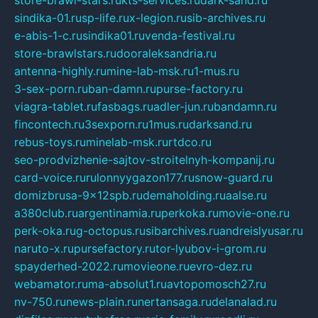
store-brawl-stars.ru
kts-services.ru
dark-sand.ru
sindika-01.ru
sp-life.ru
x-legion.ru
sib-archives.ru
e-abis-1-c.ru
sindika01.ru
venda-festival.ru
store-brawlstars.ru
dooraleksandria.ru
antenna-highly.ru
mine-lab-msk.ru
1-mus.ru
3-sex-porn.ru
ban-damn.ru
purse-factory.ru
viagra-tablet.ru
fasbags.ru
adler-jun.ru
bandamn.ru
fincontech.ru
3sexporn.ru
1mus.ru
darksand.ru
rebus-toys.ru
minelab-msk.ru
rtdco.ru
seo-prodvizhenie-sajtov-stroitelnyh-kompanij.ru
card-voice.ru
rulonnyygazon177.ru
snow-guard.ru
domizbrusa-9x12spb.ru
demaholding.ru
aalse.ru
a380club.ru
argentinamia.ru
perkoka.ru
movie-one.ru
perk-oka.ru
g-octopus.ru
sibarchives.ru
andreislyusar.ru
naruto-x.ru
pursefactory.ru
tor-lyubov-i-grom.ru
spayderhed-2022.ru
movieone.ru
evro-dez.ru
webamator.ru
ma-absolut1.ru
avtopomosch27.ru
nv-750.ru
news-plain.ru
nertansaga.ru
delanalad.ru