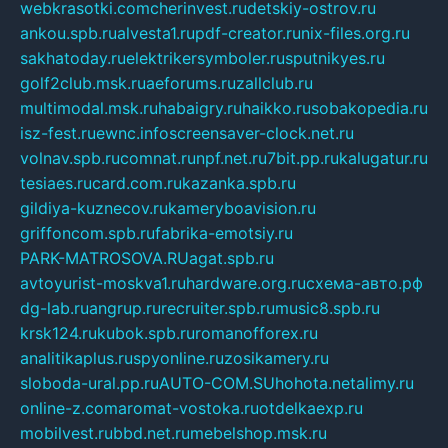
webkrasotki.com
cherinvest.ru
detskiy-ostrov.ru
ankou.spb.ru
alvesta1.ru
pdf-creator.ru
nix-files.org.ru
sakhatoday.ru
elektrikersymboler.ru
sputnikyes.ru
golf2club.msk.ru
aeforums.ru
zallclub.ru
multimodal.msk.ru
habaigry.ru
haikko.ru
sobakopedia.ru
isz-fest.ru
ewnc.info
screensaver-clock.net.ru
volnav.spb.ru
comnat.ru
npf.net.ru
7bit.pp.ru
kalugatur.ru
tesiaes.ru
card.com.ru
kazanka.spb.ru
gildiya-kuznecov.ru
kameryboavision.ru
griffoncom.spb.ru
fabrika-emotsiy.ru
PARK-MATROSOVA.RU
agat.spb.ru
avtoyurist-moskva1.ru
hardware.org.ru
схема-авто.рф
dg-lab.ru
angrup.ru
recruiter.spb.ru
music8.spb.ru
krsk124.ru
kubok.spb.ru
romanofforex.ru
analitikaplus.ru
spyonline.ru
zosikamery.ru
sloboda-ural.pp.ru
AUTO-COM.SU
hohota.net
alimy.ru
online-z.com
aromat-vostoka.ru
otdelkaexp.ru
mobilvest.ru
bbd.net.ru
mebelshop.msk.ru