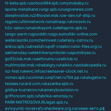
hl-beta.spb.ru
school494.spb.ru
mymubaby.ru
epoha-metalband.ru
ngr.spb.ru
rusgosnews.com
dieselvostok.ru
24hostel.msk.ru
w-dev.ru
f-ship.ru
regsmi.ru
filmnetwork.ru
malinasp.ru
kinosvin.ru
h2o-salon.ru
malutkayork.ru
deltaprim.spb.ru
tango-perm.ru
gooddir.ru
sgv.su
multiki-online.com
webkrasotki.com
cherinvest.ru
detskiy-ostrov.ru
ankou.spb.ru
alvesta1.ru
pdf-creator.ru
nix-files.org.ru
sakhatoday.ru
elektrikersymboler.ru
sputnikyes.ru
golf2club.msk.ru
aeforums.ru
zallclub.ru
multimodal.msk.ru
habaigry.ru
haikko.ru
sobakopedia.ru
isz-fest.ru
ewnc.info
screensaver-clock.net.ru
volnav.spb.ru
comnat.ru
npf.net.ru
7bit.pp.ru
kalugatur.ru
tesiaes.ru
card.com.ru
kazanka.spb.ru
gildiya-kuznecov.ru
kameryboavision.ru
griffoncom.spb.ru
fabrika-emotsiy.ru
PARK-MATROSOVA.RU
agat.spb.ru
avtoyurist-moskva1.ru
hardware.org.ru
схема-авто.рф