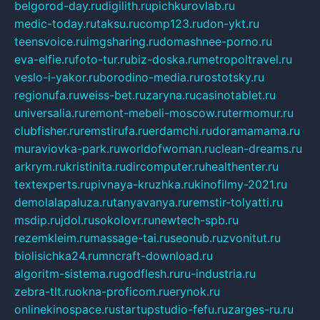
belgorod-day.ru
digilith.ru
pichkurovlab.ru
medic-today.ru
taksu.ru
comp123.ru
don-ykt.ru
teensvoice.ru
imgsharing.ru
domashnee-porno.ru
eva-elfie.ru
foto-tur.ru
biz-doska.ru
metropoltravel.ru
veslo-i-yakor.ru
borodino-media.ru
rostotsky.ru
regionufa.ru
weiss-bet.ru
zaryna.ru
casinotablet.ru
universalia.ru
remont-mebeli-moscow.ru
termomur.ru
clubfisher.ru
remstirufa.ru
erdamchi.ru
doramamama.ru
muraviovka-park.ru
worldofwoman.ru
clean-dreams.ru
arkrym.ru
kristinita.ru
dircomputer.ru
healthenter.ru
textexperts.ru
pivnaya-kruzhka.ru
kinofilmy-2021.ru
demolalapaluza.ru
tanyavanya.ru
remstir-tolyatti.ru
msdip.ru
jdol.ru
sokolovr.ru
newtech-spb.ru
rezemkleim.ru
massage-tai.ru
seonub.ru
zvonitut.ru
biolisichka24.ru
mncraft-download.ru
algoritm-sistema.ru
godflesh.ru
ru-industria.ru
zebra-tlt.ru
okna-proficom.ru
erynok.ru
onlinekinospace.ru
startupstudio-fefu.ru
zarges-ru.ru