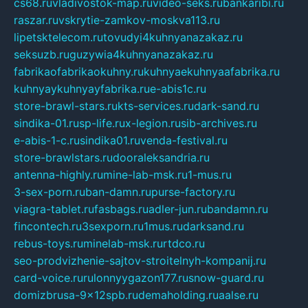
cs68.ru
vladivostok-map.ru
video-seks.ru
bankaribi.ru
raszar.ru
vskrytie-zamkov-moskva113.ru
lipetsktelecom.ru
tovudyi4kuhnyanazakaz.ru
seksuzb.ru
guzywia4kuhnyanazakaz.ru
fabrikaofabrikaokuhny.ru
kuhnyaekuhnyaafabrika.ru
kuhnyaykuhnyayfabrika.ru
e-abis1c.ru
store-brawl-stars.ru
kts-services.ru
dark-sand.ru
sindika-01.ru
sp-life.ru
x-legion.ru
sib-archives.ru
e-abis-1-c.ru
sindika01.ru
venda-festival.ru
store-brawlstars.ru
dooraleksandria.ru
antenna-highly.ru
mine-lab-msk.ru
1-mus.ru
3-sex-porn.ru
ban-damn.ru
purse-factory.ru
viagra-tablet.ru
fasbags.ru
adler-jun.ru
bandamn.ru
fincontech.ru
3sexporn.ru
1mus.ru
darksand.ru
rebus-toys.ru
minelab-msk.ru
rtdco.ru
seo-prodvizhenie-sajtov-stroitelnyh-kompanij.ru
card-voice.ru
rulonnyygazon177.ru
snow-guard.ru
domizbrusa-9x12spb.ru
demaholding.ru
aalse.ru