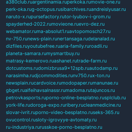
a380club.ru
argentinamia.ru
perkoka.ru
movie-one.ru
perk-oka.ru
g-octopus.ru
sibarchives.ru
andreislyusar.ru
naruto-x.ru
pursefactory.ru
tor-lyubov-i-grom.ru
spayderhed-2022.ru
movieone.ru
evro-dez.ru
webamator.ru
ma-absolut1.ru
avtopomosch27.ru
nv-750.ru
news-plain.ru
nertansaga.ru
delanalad.ru
dizfiles.ru
youtubefree.ru
aria-family.ru
roadli.ru
planeta-samara.ru
mysmartbuy.ru
matrasy-kemerovo.ru
ashanet.ru
trade-farm.ru
dotcustoms.ru
domizbrusa9x12spb.ru
autodamp.ru
narasimha.ru
djcommodities.ru
nv750.ru
x-ton.ru
newsplain.ru
cardvoice.ru
modopaper.ru
manunae.ru
gbget.ru
alfeihavsalnassr.ru
madoma.ru
tajuncos.ru
petrovkasports.ru
porno-online-besplatno.ru
splclub.ru
york-life.ru
doroga-expo.ru
ribery.ru
cleanmedicine.ru
slovar-ivrit.ru
porno-video-besplatno.ru
seks-365.ru
ovucontrol.ru
sloty-igrovyye-avtomaty.ru
ru-industriya.ru
russkoe-porno-besplatno.ru