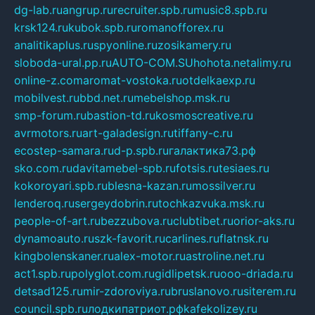
dg-lab.ru
angrup.ru
recruiter.spb.ru
music8.spb.ru
krsk124.ru
kubok.spb.ru
romanofforex.ru
analitikaplus.ru
spyonline.ru
zosikamery.ru
sloboda-ural.pp.ru
AUTO-COM.SU
hohota.net
alimy.ru
online-z.com
aromat-vostoka.ru
otdelkaexp.ru
mobilvest.ru
bbd.net.ru
mebelshop.msk.ru
smp-forum.ru
bastion-td.ru
kosmoscreative.ru
avrmotors.ru
art-galadesign.ru
tiffany-c.ru
ecostep-samara.ru
d-p.spb.ru
галактика73.рф
sko.com.ru
davitamebel-spb.ru
fotsis.ru
tesiaes.ru
kokoroyari.spb.ru
blesna-kazan.ru
mossilver.ru
lenderoq.ru
sergeydobrin.ru
tochkazvuka.msk.ru
people-of-art.ru
bezzubova.ru
clubtibet.ru
orior-aks.ru
dynamoauto.ru
szk-favorit.ru
carlines.ru
flatnsk.ru
kingbolenskaner.ru
alex-motor.ru
astroline.net.ru
act1.spb.ru
polyglot.com.ru
gidlipetsk.ru
ooo-driada.ru
detsad125.ru
mir-zdoroviya.ru
bruslanovo.ru
siterem.ru
council.spb.ru
лодкипатриот.рф
kafekolizey.ru