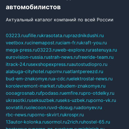
автомобилистов
Актуальный каталог компаний по всей России
03223.ru
ufille.ru
krasotata.ru
prazdnikdushi.ru
veetbox.ru
cinemapost.ru
ciam-fr.ru
kraft-you.ru
mega-press.ru
03223.ru
web-explore.ru
rastenuya.ru
eurovision-russia.ru
strah-news.ru
freeride-team.ru
itrack-24.ru
sexshopexpress.ru
autostudiopro.ru
alabuga-cityhotel.ru
pornv.ru
atlantpereezd.ru
bud-em-znakomye.ru
a-cdc.ru
elektrostal-news.ru
korolevremont-market.ru
budem-znakomye.ru
oooagrosnab.ru
fpodaso.ru
emfire.ru
pro-otdelky.ru
ukrasotki.ru
seksuzbek.ru
seks-uzbek.ru
porno-vk.ru
sovratili.ru
olecoon.ru
vd-dosug.ru
adonyev.ru
rbc-news.ru
porno-skvirt.ru
krospr.ru
13autor-kolonka.ru
sormol.ru
2rich.ru
hostel-65.ru