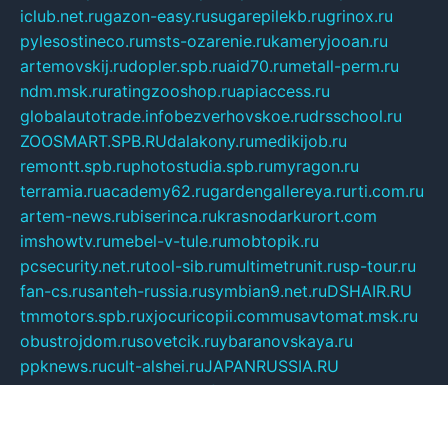
iclub.net.ru
gazon-easy.ru
sugarepilekb.ru
grinox.ru
pylesostineco.ru
msts-ozarenie.ru
kameryjooan.ru
artemovskij.ru
dopler.spb.ru
aid70.ru
metall-perm.ru
ndm.msk.ru
ratingzooshop.ru
apiaccess.ru
globalautotrade.info
bezverhovskoe.ru
drsschool.ru
ZOOSMART.SPB.RU
dalakony.ru
medikijob.ru
remontt.spb.ru
photostudia.spb.ru
myragon.ru
terramia.ru
academy62.ru
gardengallereya.ru
rti.com.ru
artem-news.ru
biserinca.ru
krasnodarkurort.com
imshowtv.ru
mebel-v-tule.ru
mobtopik.ru
pcsecurity.net.ru
tool-sib.ru
multimetrunit.ru
sp-tour.ru
fan-cs.ru
santeh-russia.ru
symbian9.net.ru
DSHAIR.RU
tmmotors.spb.ru
xjocuricopii.com
musavtomat.msk.ru
obustrojdom.ru
sovetcik.ru
ybaranovskaya.ru
ppknews.ru
cult-alshei.ru
JAPANRUSSIA.RU
proekciyamebel.ru
imper-finans.ru
rim.org.ru
glamourai.ru
brassminus.ru
zabor-pro.ru
ftn.pp.ru
dorogoe58.ru
laimengpacker.ru
kuzova-zapchasti.ru