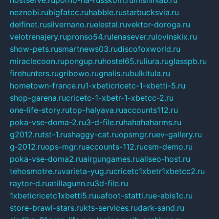
hostserve.ru
porno-na-russkom.ru
mishinlab.ru
neznobi.ru
bigfatcc.ru
habble.ru
starbucksvia.ru
delfinet.ru
silvernano.ru
elestal.ru
vektor-doroga.ru
velotrenajery.ru
pronso54.ru
lenasever.ru
lovinskix.ru
show-pets.ru
smartnews03.ru
discofoxworld.ru
miraclecoon.ru
pongup.ru
hostel65.ru
liura.ru
glasspb.ru
firehunters.ru
gribowo.ru
gnalis.ru
bulkitula.ru
hometown-france.ru
1-xbeticricetc-1-xbetti-5.ru
shop-garena.ru
cricetc-1-xbetr-1-xbetcc-2.ru
one-life-story.ru
top-halyava.ru
accounts112.ru
poka-vse-doma-2.ru
3-d-file.ru
hahahaharms.ru
g2012.ru
tst-1.ru
shaggy-cat.ru
opsmgr.ru
ev-gallery.ru
g-2012.ru
ops-mgr.ru
accounts-112.ru
csm-demo.ru
poka-vse-doma2.ru
airgungames.ru
allseo-host.ru
tehosmotre.ru
varieta-yug.ru
cricetc1xbetr1xbetcc2.ru
raytor-d.ru
atillagunn.ru
3d-file.ru
1xbeticricetc1xbetti5.ru
uafoot-statti.ru
e-abis1c.ru
store-brawl-stars.ru
kts-services.ru
dark-sand.ru