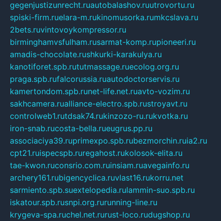
gegenjustizunrecht.ru
autobalashov.ru
utrovortu.ru
spiski-firm.ru
elara-m.ru
kinomusorka.ru
mkcslava.ru
2bets.ru
vintovoykompressor.ru
birminghamvsfulham.ru
sarmat-komp.ru
pioneeri.ru
amadis-chocolate.ru
shkurki-karakulya.ru
kanotiforet.spb.ru
tutmassage.ru
ecolog.org.ru
praga.spb.ru
falcorussia.ru
autodoctorservis.ru
kamertondom.spb.ru
net-life.net.ru
avto-vozim.ru
sakhcamera.ru
alliance-electro.spb.ru
stroyavt.ru
controlweb1.ru
tdsak74.ru
kinzozo-ru.ru
kvotka.ru
iron-snab.ru
costa-bella.ru
eugrus.pp.ru
associaciya39.ru
primexpo.spb.ru
bezmorchin.ru
ia2.ru
cpt21.ru
ispecspb.ru
regahost.ru
kolosok-elita.ru
tae-kwon.ru
consrio.com.ru
insiam.ru
avegainfo.ru
archery161.ru
bigencyclica.ru
vlast16.ru
korru.net
sarmiento.spb.su
extelopedia.ru
lammin-suo.spb.ru
iskatour.spb.ru
snpi.org.ru
running-line.ru
krygeva-spa.ru
chel.net.ru
rust-loco.ru
dugshop.ru