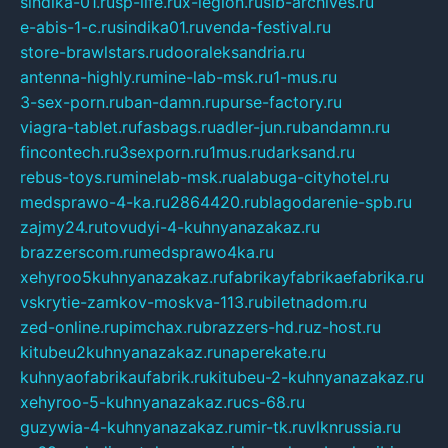
sindika-01.ru
sp-life.ru
x-legion.ru
sib-archives.ru
e-abis-1-c.ru
sindika01.ru
venda-festival.ru
store-brawlstars.ru
dooraleksandria.ru
antenna-highly.ru
mine-lab-msk.ru
1-mus.ru
3-sex-porn.ru
ban-damn.ru
purse-factory.ru
viagra-tablet.ru
fasbags.ru
adler-jun.ru
bandamn.ru
fincontech.ru
3sexporn.ru
1mus.ru
darksand.ru
rebus-toys.ru
minelab-msk.ru
alabuga-cityhotel.ru
medsprawo-4-ka.ru
2864420.ru
blagodarenie-spb.ru
zajmy24.ru
tovudyi-4-kuhnyanazakaz.ru
brazzerscom.ru
medsprawo4ka.ru
xehyroo5kuhnyanazakaz.ru
fabrikayfabrikaefabrika.ru
vskrytie-zamkov-moskva-113.ru
biletnadom.ru
zed-online.ru
pimchax.ru
brazzers-hd.ru
z-host.ru
kitubeu2kuhnyanazakaz.ru
naperekate.ru
kuhnyaofabrikaufabrik.ru
kitubeu-2-kuhnyanazakaz.ru
xehyroo-5-kuhnyanazakaz.ru
cs-68.ru
guzywia-4-kuhnyanazakaz.ru
mir-tk.ru
vlknrussia.ru