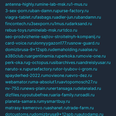
antenna-highly.ru
mine-lab-msk.ru
1-mus.ru
3-sex-porn.ru
ban-damn.ru
purse-factory.ru
viagra-tablet.ru
fasbags.ru
adler-jun.ru
bandamn.ru
fincontech.ru
3sexporn.ru
1mus.ru
darksand.ru
rebus-toys.ru
minelab-msk.ru
rtdco.ru
seo-prodvizhenie-sajtov-stroitelnyh-kompanij.ru
card-voice.ru
rulonnyygazon177.ru
snow-guard.ru
domizbrusa-9x12spb.ru
demaholding.ru
aalse.ru
a380club.ru
argentinamia.ru
perkoka.ru
movie-one.ru
perk-oka.ru
g-octopus.ru
sibarchives.ru
andreislyusar.ru
naruto-x.ru
pursefactory.ru
tor-lyubov-i-grom.ru
spayderhed-2022.ru
movieone.ru
evro-dez.ru
webamator.ru
ma-absolut1.ru
avtopomosch27.ru
nv-750.ru
news-plain.ru
nertansaga.ru
delanalad.ru
dizfiles.ru
youtubefree.ru
aria-family.ru
roadli.ru
planeta-samara.ru
mysmartbuy.ru
matrasy-kemerovo.ru
ashanet.ru
trade-farm.ru
dotcustoms.ru
domizbrusa9x12spb.ru
autodamp.ru