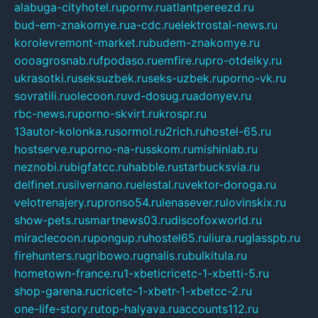
alabuga-cityhotel.ru
pornv.ru
atlantpereezd.ru
bud-em-znakomye.ru
a-cdc.ru
elektrostal-news.ru
korolevremont-market.ru
budem-znakomye.ru
oooagrosnab.ru
fpodaso.ru
emfire.ru
pro-otdelky.ru
ukrasotki.ru
seksuzbek.ru
seks-uzbek.ru
porno-vk.ru
sovratili.ru
olecoon.ru
vd-dosug.ru
adonyev.ru
rbc-news.ru
porno-skvirt.ru
krospr.ru
13autor-kolonka.ru
sormol.ru
2rich.ru
hostel-65.ru
hostserve.ru
porno-na-russkom.ru
mishinlab.ru
neznobi.ru
bigfatcc.ru
habble.ru
starbucksvia.ru
delfinet.ru
silvernano.ru
elestal.ru
vektor-doroga.ru
velotrenajery.ru
pronso54.ru
lenasever.ru
lovinskix.ru
show-pets.ru
smartnews03.ru
discofoxworld.ru
miraclecoon.ru
pongup.ru
hostel65.ru
liura.ru
glasspb.ru
firehunters.ru
gribowo.ru
gnalis.ru
bulkitula.ru
hometown-france.ru
1-xbeticricetc-1-xbetti-5.ru
shop-garena.ru
cricetc-1-xbetr-1-xbetcc-2.ru
one-life-story.ru
top-halyava.ru
accounts112.ru