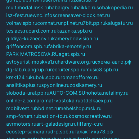
multimodal.msk.ru
habaigry.ru
haikko.ru
sobakopedia.ru
isz-fest.ru
ewnc.info
screensaver-clock.net.ru
volnav.spb.ru
comnat.ru
npf.net.ru
7bit.pp.ru
kalugatur.ru
tesiaes.ru
card.com.ru
kazanka.spb.ru
gildiya-kuznecov.ru
kameryboavision.ru
griffoncom.spb.ru
fabrika-emotsiy.ru
PARK-MATROSOVA.RU
agat.spb.ru
avtoyurist-moskva1.ru
hardware.org.ru
схема-авто.рф
dg-lab.ru
angrup.ru
recruiter.spb.ru
music8.spb.ru
krsk124.ru
kubok.spb.ru
romanofforex.ru
analitikaplus.ru
spyonline.ru
zosikamery.ru
sloboda-ural.pp.ru
AUTO-COM.SU
hohota.net
alimy.ru
online-z.com
aromat-vostoka.ru
otdelkaexp.ru
mobilvest.ru
bbd.net.ru
mebelshop.msk.ru
smp-forum.ru
bastion-td.ru
kosmoscreative.ru
avrmotors.ru
art-galadesign.ru
tiffany-c.ru
ecostep-samara.ru
d-p.spb.ru
галактика73.рф