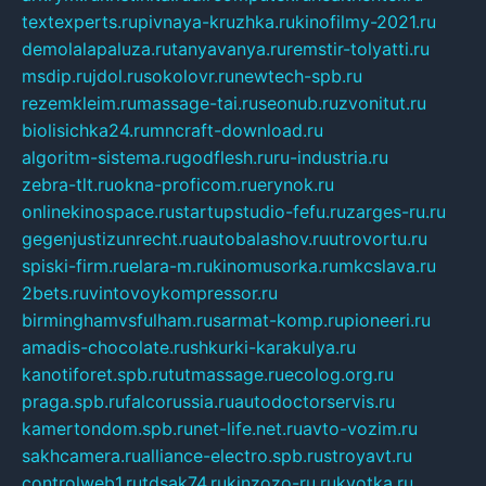
textexperts.ru
pivnaya-kruzhka.ru
kinofilmy-2021.ru
demolalapaluza.ru
tanyavanya.ru
remstir-tolyatti.ru
msdip.ru
jdol.ru
sokolovr.ru
newtech-spb.ru
rezemkleim.ru
massage-tai.ru
seonub.ru
zvonitut.ru
biolisichka24.ru
mncraft-download.ru
algoritm-sistema.ru
godflesh.ru
ru-industria.ru
zebra-tlt.ru
okna-proficom.ru
erynok.ru
onlinekinospace.ru
startupstudio-fefu.ru
zarges-ru.ru
gegenjustizunrecht.ru
autobalashov.ru
utrovortu.ru
spiski-firm.ru
elara-m.ru
kinomusorka.ru
mkcslava.ru
2bets.ru
vintovoykompressor.ru
birminghamvsfulham.ru
sarmat-komp.ru
pioneeri.ru
amadis-chocolate.ru
shkurki-karakulya.ru
kanotiforet.spb.ru
tutmassage.ru
ecolog.org.ru
praga.spb.ru
falcorussia.ru
autodoctorservis.ru
kamertondom.spb.ru
net-life.net.ru
avto-vozim.ru
sakhcamera.ru
alliance-electro.spb.ru
stroyavt.ru
controlweb1.ru
tdsak74.ru
kinzozo-ru.ru
kvotka.ru