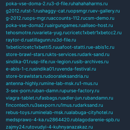
poka-vse-doma-2.ru
3-d-file.ru
hahahaharms.ru
g2012.ru
tst-1.ru
shaggy-cat.ru
opsmgr.ru
ev-gallery.ru
g-2012.ru
ops-mgr.ru
accounts-112.ru
csm-demo.ru
poka-vse-doma2.ru
airgungames.ru
allseo-host.ru
tehosmotre.ru
varieta-yug.ru
cricetc1xbetr1xbetcc2.ru
raytor-d.ru
atillagunn.ru
3d-file.ru
1xbeticricetc1xbetti5.ru
uafoot-statti.ru
e-abis1c.ru
store-brawl-stars.ru
kts-services.ru
dark-sand.ru
sindika-01.ru
sp-life.ru
x-legion.ru
sib-archives.ru
e-abis-1-c.ru
sindika01.ru
venda-festival.ru
store-brawlstars.ru
dooraleksandria.ru
antenna-highly.ru
mine-lab-msk.ru
1-mus.ru
3-sex-porn.ru
ban-damn.ru
purse-factory.ru
viagra-tablet.ru
fasbags.ru
adler-jun.ru
bandamn.ru
fincontech.ru
3sexporn.ru
1mus.ru
darksand.ru
rebus-toys.ru
minelab-msk.ru
alabuga-cityhotel.ru
medsprawo-4-ka.ru
2864420.ru
blagodarenie-spb.ru
zajmy24.ru
tovudyi-4-kuhnyanazakaz.ru