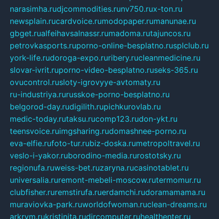
narasimha.ru
djcommodities.ru
nv750.ru
x-ton.ru
newsplain.ru
cardvoice.ru
modopaper.ru
manunae.ru
gbget.ru
alfeihavsalnassr.ru
madoma.ru
tajuncos.ru
petrovkasports.ru
porno-online-besplatno.ru
splclub.ru
york-life.ru
doroga-expo.ru
ribery.ru
cleanmedicine.ru
slovar-ivrit.ru
porno-video-besplatno.ru
seks-365.ru
ovucontrol.ru
sloty-igrovyye-avtomaty.ru
ru-industriya.ru
russkoe-porno-besplatno.ru
belgorod-day.ru
digilith.ru
pichkurovlab.ru
medic-today.ru
taksu.ru
comp123.ru
don-ykt.ru
teensvoice.ru
imgsharing.ru
domashnee-porno.ru
eva-elfie.ru
foto-tur.ru
biz-doska.ru
metropoltravel.ru
veslo-i-yakor.ru
borodino-media.ru
rostotsky.ru
regionufa.ru
weiss-bet.ru
zaryna.ru
casinotablet.ru
universalia.ru
remont-mebeli-moscow.ru
termomur.ru
clubfisher.ru
remstirufa.ru
erdamchi.ru
doramamama.ru
muraviovka-park.ru
worldofwoman.ru
clean-dreams.ru
arkrym.ru
kristinita.ru
dircomputer.ru
healthenter.ru