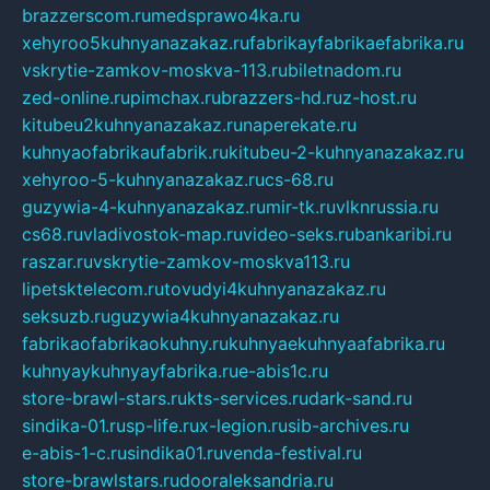
brazzerscom.ru
medsprawo4ka.ru
xehyroo5kuhnyanazakaz.ru
fabrikayfabrikaefabrika.ru
vskrytie-zamkov-moskva-113.ru
biletnadom.ru
zed-online.ru
pimchax.ru
brazzers-hd.ru
z-host.ru
kitubeu2kuhnyanazakaz.ru
naperekate.ru
kuhnyaofabrikaufabrik.ru
kitubeu-2-kuhnyanazakaz.ru
xehyroo-5-kuhnyanazakaz.ru
cs-68.ru
guzywia-4-kuhnyanazakaz.ru
mir-tk.ru
vlknrussia.ru
cs68.ru
vladivostok-map.ru
video-seks.ru
bankaribi.ru
raszar.ru
vskrytie-zamkov-moskva113.ru
lipetsktelecom.ru
tovudyi4kuhnyanazakaz.ru
seksuzb.ru
guzywia4kuhnyanazakaz.ru
fabrikaofabrikaokuhny.ru
kuhnyaekuhnyaafabrika.ru
kuhnyaykuhnyayfabrika.ru
e-abis1c.ru
store-brawl-stars.ru
kts-services.ru
dark-sand.ru
sindika-01.ru
sp-life.ru
x-legion.ru
sib-archives.ru
e-abis-1-c.ru
sindika01.ru
venda-festival.ru
store-brawlstars.ru
dooraleksandria.ru