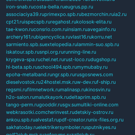
iron-snab.ru
costa-bella.ru
eugrus.pp.ru
associaciya39.ru
primexpo.spb.ru
bezmorchin.ru
ia2.ru
cpt21.ru
ispecspb.ru
regahost.ru
kolosok-elita.ru
tae-kwon.ru
consrio.com.ru
insiam.ru
avegainfo.ru
archery161.ru
bigencyclica.ru
vlast16.ru
korru.net
sarmiento.spb.su
extelopedia.ru
lammin-suo.spb.ru
iskatour.spb.ru
snpi.org.ru
running-line.ru
krygeva-spa.ru
chel.net.ru
rust-loco.ru
dugshop.ru
hl-beta.spb.ru
school494.spb.ru
mymubaby.ru
epoha-metalband.ru
ngr.spb.ru
rusgosnews.com
dieselvostok.ru
24hostel.msk.ru
w-dev.ru
f-ship.ru
regsmi.ru
filmnetwork.ru
malinasp.ru
kinosvin.ru
h2o-salon.ru
malutkayork.ru
deltaprim.spb.ru
tango-perm.ru
gooddir.ru
sgv.su
multiki-online.com
webkrasotki.com
cherinvest.ru
detskiy-ostrov.ru
ankou.spb.ru
alvesta1.ru
pdf-creator.ru
nix-files.org.ru
sakhatoday.ru
elektrikersymboler.ru
sputnikyes.ru
golf2club.msk.ru
aeforums.ru
zallclub.ru