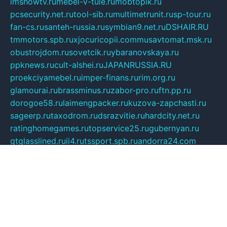
imshowtv.ru
mebel-v-tule.ru
mobtopik.ru
pcsecurity.net.ru
tool-sib.ru
multimetrunit.ru
sp-tour.ru
fan-cs.ru
santeh-russia.ru
symbian9.net.ru
DSHAIR.RU
tmmotors.spb.ru
xjocuricopii.com
musavtomat.msk.ru
obustrojdom.ru
sovetcik.ru
ybaranovskaya.ru
ppknews.ru
cult-alshei.ru
JAPANRUSSIA.RU
proekciyamebel.ru
imper-finans.ru
rim.org.ru
glamourai.ru
brassminus.ru
zabor-pro.ru
ftn.pp.ru
dorogoe58.ru
laimengpacker.ru
kuzova-zapchasti.ru
sageerp.ru
taxodrom.ru
dsrazvitie.ru
hardcity.net.ru
ratinghomegames.ru
topservice25.ru
gubernyan.ru
gtglasslined.ru
ii4.ru
tssport.spb.ru
andorra24.com
blackwallstreet.ru
oboimos.ru
optim-doors.com.ru
ikuch.ru
nycr.org.ru
npa21.ru
vremya-ch.spb.ru
desert000.ru
ivtorgi.ru
ifiori.ru
catalog-statei.ru
dcv.org.ru
spetsmaster174.ru
ipkameryhiseeu.ru
dum26.ru
ruspol.spb.ru
fr-opendp.ru
kam-solnyshko.ru
cheyenne-arapaho.ru
sevzapmetal.spb.ru