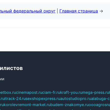
альный федеральный округ
|
Главная страница
→
билистов
сии
eetbox.ru
cinemapost.ru
ciam-fr.ru
kraft-you.ru
mega-press.ru
.ru
itrack-24.ru
sexshopexpress.ru
autostudiopro.ru
alabuga-ci
ru
korolevremont-market.ru
budem-znakomye.ru
oooagrosna