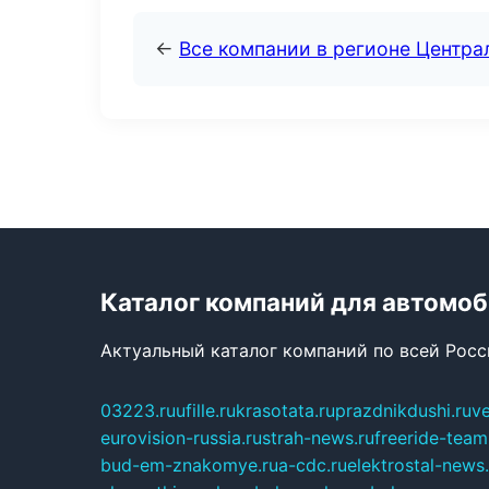
←
Все компании в регионе Центр
Каталог компаний для автомо
Актуальный каталог компаний по всей Рос
03223.ru
ufille.ru
krasotata.ru
prazdnikdushi.ru
v
eurovision-russia.ru
strah-news.ru
freeride-team
bud-em-znakomye.ru
a-cdc.ru
elektrostal-news.