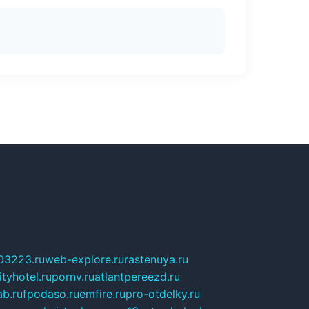
03223.ru
web-explore.ru
rastenuya.ru
tyhotel.ru
pornv.ru
atlantpereezd.ru
b.ru
fpodaso.ru
emfire.ru
pro-otdelky.ru