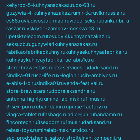
xehyroo-5-kuhnyanazakaz.ru
cs-68.ru
guzywia-4-kuhnyanazakaz.ru
mir-tk.ru
vlknrussia.ru
cs68.ru
vladivostok-map.ru
video-seks.ru
bankaribi.ru
raszar.ru
vskrytie-zamkov-moskva113.ru
lipetsktelecom.ru
tovudyi4kuhnyanazakaz.ru
seksuzb.ru
guzywia4kuhnyanazakaz.ru
fabrikaofabrikaokuhny.ru
kuhnyaekuhnyaafabrika.ru
kuhnyaykuhnyayfabrika.ru
e-abis1c.ru
store-brawl-stars.ru
kts-services.ru
dark-sand.ru
sindika-01.ru
sp-life.ru
x-legion.ru
sib-archives.ru
e-abis-1-c.ru
sindika01.ru
venda-festival.ru
store-brawlstars.ru
dooraleksandria.ru
antenna-highly.ru
mine-lab-msk.ru
1-mus.ru
3-sex-porn.ru
ban-damn.ru
purse-factory.ru
viagra-tablet.ru
fasbags.ru
adler-jun.ru
bandamn.ru
fincontech.ru
3sexporn.ru
1mus.ru
darksand.ru
rebus-toys.ru
minelab-msk.ru
rtdco.ru
seo-prodvizhenie-sajtov-stroitelnyh-kompanij.ru