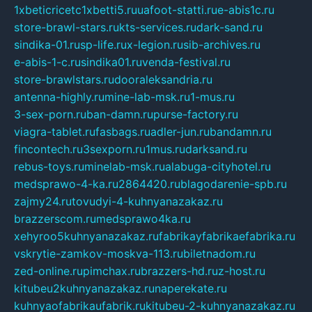
1xbeticricetc1xbetti5.ru
uafoot-statti.ru
e-abis1c.ru
store-brawl-stars.ru
kts-services.ru
dark-sand.ru
sindika-01.ru
sp-life.ru
x-legion.ru
sib-archives.ru
e-abis-1-c.ru
sindika01.ru
venda-festival.ru
store-brawlstars.ru
dooraleksandria.ru
antenna-highly.ru
mine-lab-msk.ru
1-mus.ru
3-sex-porn.ru
ban-damn.ru
purse-factory.ru
viagra-tablet.ru
fasbags.ru
adler-jun.ru
bandamn.ru
fincontech.ru
3sexporn.ru
1mus.ru
darksand.ru
rebus-toys.ru
minelab-msk.ru
alabuga-cityhotel.ru
medsprawo-4-ka.ru
2864420.ru
blagodarenie-spb.ru
zajmy24.ru
tovudyi-4-kuhnyanazakaz.ru
brazzerscom.ru
medsprawo4ka.ru
xehyroo5kuhnyanazakaz.ru
fabrikayfabrikaefabrika.ru
vskrytie-zamkov-moskva-113.ru
biletnadom.ru
zed-online.ru
pimchax.ru
brazzers-hd.ru
z-host.ru
kitubeu2kuhnyanazakaz.ru
naperekate.ru
kuhnyaofabrikaufabrik.ru
kitubeu-2-kuhnyanazakaz.ru