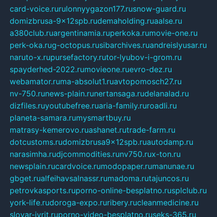
card-voice.ru
rulonnyygazon177.ru
snow-guard.ru
domizbrusa-9x12spb.ru
demaholding.ru
aalse.ru
a380club.ru
argentinamia.ru
perkoka.ru
movie-one.ru
perk-oka.ru
g-octopus.ru
sibarchives.ru
andreislyusar.ru
naruto-x.ru
pursefactory.ru
tor-lyubov-i-grom.ru
spayderhed-2022.ru
movieone.ru
evro-dez.ru
webamator.ru
ma-absolut1.ru
avtopomosch27.ru
nv-750.ru
news-plain.ru
nertansaga.ru
delanalad.ru
dizfiles.ru
youtubefree.ru
aria-family.ru
roadli.ru
planeta-samara.ru
mysmartbuy.ru
matrasy-kemerovo.ru
ashanet.ru
trade-farm.ru
dotcustoms.ru
domizbrusa9x12spb.ru
autodamp.ru
narasimha.ru
djcommodities.ru
nv750.ru
x-ton.ru
newsplain.ru
cardvoice.ru
modopaper.ru
manunae.ru
gbget.ru
alfeihavsalnassr.ru
madoma.ru
tajuncos.ru
petrovkasports.ru
porno-online-besplatno.ru
splclub.ru
york-life.ru
doroga-expo.ru
ribery.ru
cleanmedicine.ru
slovar-ivrit.ru
porno-video-besplatno.ru
seks-365.ru