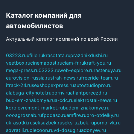
Каталог компаний для
автомобилистов
Актуальный каталог компаний по всей России
03223.ru
ufille.ru
krasotata.ru
prazdnikdushi.ru
veetbox.ru
cinemapost.ru
ciam-fr.ru
kraft-you.ru
mega-press.ru
03223.ru
web-explore.ru
rastenuya.ru
eurovision-russia.ru
strah-news.ru
freeride-team.ru
itrack-24.ru
sexshopexpress.ru
autostudiopro.ru
alabuga-cityhotel.ru
pornv.ru
atlantpereezd.ru
bud-em-znakomye.ru
a-cdc.ru
elektrostal-news.ru
korolevremont-market.ru
budem-znakomye.ru
oooagrosnab.ru
fpodaso.ru
emfire.ru
pro-otdelky.ru
ukrasotki.ru
seksuzbek.ru
seks-uzbek.ru
porno-vk.ru
sovratili.ru
olecoon.ru
vd-dosug.ru
adonyev.ru