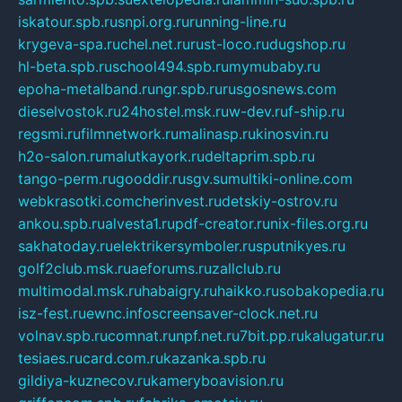
iskatour.spb.ru
snpi.org.ru
running-line.ru
krygeva-spa.ru
chel.net.ru
rust-loco.ru
dugshop.ru
hl-beta.spb.ru
school494.spb.ru
mymubaby.ru
epoha-metalband.ru
ngr.spb.ru
rusgosnews.com
dieselvostok.ru
24hostel.msk.ru
w-dev.ru
f-ship.ru
regsmi.ru
filmnetwork.ru
malinasp.ru
kinosvin.ru
h2o-salon.ru
malutkayork.ru
deltaprim.spb.ru
tango-perm.ru
gooddir.ru
sgv.su
multiki-online.com
webkrasotki.com
cherinvest.ru
detskiy-ostrov.ru
ankou.spb.ru
alvesta1.ru
pdf-creator.ru
nix-files.org.ru
sakhatoday.ru
elektrikersymboler.ru
sputnikyes.ru
golf2club.msk.ru
aeforums.ru
zallclub.ru
multimodal.msk.ru
habaigry.ru
haikko.ru
sobakopedia.ru
isz-fest.ru
ewnc.info
screensaver-clock.net.ru
volnav.spb.ru
comnat.ru
npf.net.ru
7bit.pp.ru
kalugatur.ru
tesiaes.ru
card.com.ru
kazanka.spb.ru
gildiya-kuznecov.ru
kameryboavision.ru