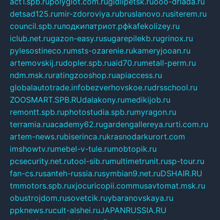
act1.spb.ru
polyglot.com.ru
gidlipetsk.ru
ooo-driada.ru
detsad125.ru
mir-zdoroviya.ru
bruslanovo.ru
siterem.ru
council.spb.ru
лодкипатриот.рф
kafekolizey.ru
iclub.net.ru
gazon-easy.ru
sugarepilekb.ru
grinox.ru
pylesostineco.ru
msts-ozarenie.ru
kameryjooan.ru
artemovskij.ru
dopler.spb.ru
aid70.ru
metall-perm.ru
ndm.msk.ru
ratingzooshop.ru
apiaccess.ru
globalautotrade.info
bezverhovskoe.ru
drsschool.ru
ZOOSMART.SPB.RU
dalakony.ru
medikijob.ru
remontt.spb.ru
photostudia.spb.ru
myragon.ru
terramia.ru
academy62.ru
gardengallereya.ru
rti.com.ru
artem-news.ru
biserinca.ru
krasnodarkurort.com
imshowtv.ru
mebel-v-tule.ru
mobtopik.ru
pcsecurity.net.ru
tool-sib.ru
multimetrunit.ru
sp-tour.ru
fan-cs.ru
santeh-russia.ru
symbian9.net.ru
DSHAIR.RU
tmmotors.spb.ru
xjocuricopii.com
musavtomat.msk.ru
obustrojdom.ru
sovetcik.ru
ybaranovskaya.ru
ppknews.ru
cult-alshei.ru
JAPANRUSSIA.RU