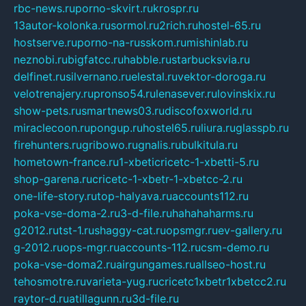
rbc-news.ru
porno-skvirt.ru
krospr.ru
13autor-kolonka.ru
sormol.ru
2rich.ru
hostel-65.ru
hostserve.ru
porno-na-russkom.ru
mishinlab.ru
neznobi.ru
bigfatcc.ru
habble.ru
starbucksvia.ru
delfinet.ru
silvernano.ru
elestal.ru
vektor-doroga.ru
velotrenajery.ru
pronso54.ru
lenasever.ru
lovinskix.ru
show-pets.ru
smartnews03.ru
discofoxworld.ru
miraclecoon.ru
pongup.ru
hostel65.ru
liura.ru
glasspb.ru
firehunters.ru
gribowo.ru
gnalis.ru
bulkitula.ru
hometown-france.ru
1-xbeticricetc-1-xbetti-5.ru
shop-garena.ru
cricetc-1-xbetr-1-xbetcc-2.ru
one-life-story.ru
top-halyava.ru
accounts112.ru
poka-vse-doma-2.ru
3-d-file.ru
hahahaharms.ru
g2012.ru
tst-1.ru
shaggy-cat.ru
opsmgr.ru
ev-gallery.ru
g-2012.ru
ops-mgr.ru
accounts-112.ru
csm-demo.ru
poka-vse-doma2.ru
airgungames.ru
allseo-host.ru
tehosmotre.ru
varieta-yug.ru
cricetc1xbetr1xbetcc2.ru
raytor-d.ru
atillagunn.ru
3d-file.ru