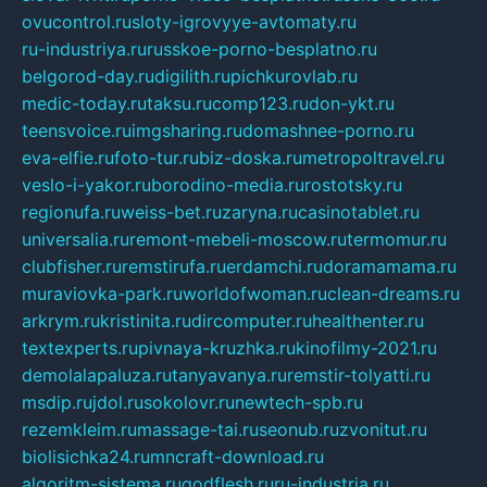
ovucontrol.ru
sloty-igrovyye-avtomaty.ru
ru-industriya.ru
russkoe-porno-besplatno.ru
belgorod-day.ru
digilith.ru
pichkurovlab.ru
medic-today.ru
taksu.ru
comp123.ru
don-ykt.ru
teensvoice.ru
imgsharing.ru
domashnee-porno.ru
eva-elfie.ru
foto-tur.ru
biz-doska.ru
metropoltravel.ru
veslo-i-yakor.ru
borodino-media.ru
rostotsky.ru
regionufa.ru
weiss-bet.ru
zaryna.ru
casinotablet.ru
universalia.ru
remont-mebeli-moscow.ru
termomur.ru
clubfisher.ru
remstirufa.ru
erdamchi.ru
doramamama.ru
muraviovka-park.ru
worldofwoman.ru
clean-dreams.ru
arkrym.ru
kristinita.ru
dircomputer.ru
healthenter.ru
textexperts.ru
pivnaya-kruzhka.ru
kinofilmy-2021.ru
demolalapaluza.ru
tanyavanya.ru
remstir-tolyatti.ru
msdip.ru
jdol.ru
sokolovr.ru
newtech-spb.ru
rezemkleim.ru
massage-tai.ru
seonub.ru
zvonitut.ru
biolisichka24.ru
mncraft-download.ru
algoritm-sistema.ru
godflesh.ru
ru-industria.ru