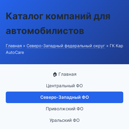
Каталог компаний для
автомобилистов
Главная
»
Северо-Западный федеральный округ
» ГК Кар
AutoCare
🏠 Главная
Центральный ФО
Северо-Западный ФО
Приволжский ФО
Уральский ФО