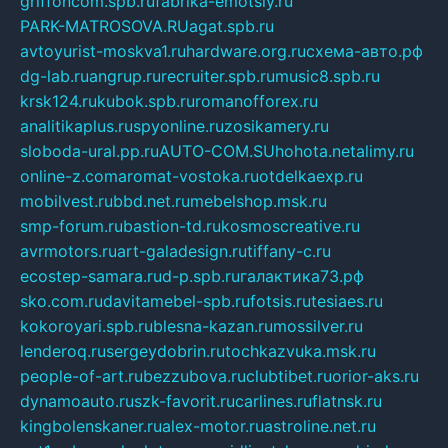
griffoncom.spb.ru
fabrika-emotsiy.ru
PARK-MATROSOVA.RU
agat.spb.ru
avtoyurist-moskva1.ru
hardware.org.ru
схема-авто.рф
dg-lab.ru
angrup.ru
recruiter.spb.ru
music8.spb.ru
krsk124.ru
kubok.spb.ru
romanofforex.ru
analitikaplus.ru
spyonline.ru
zosikamery.ru
sloboda-ural.pp.ru
AUTO-COM.SU
hohota.net
alimy.ru
online-z.com
aromat-vostoka.ru
otdelkaexp.ru
mobilvest.ru
bbd.net.ru
mebelshop.msk.ru
smp-forum.ru
bastion-td.ru
kosmoscreative.ru
avrmotors.ru
art-galadesign.ru
tiffany-c.ru
ecostep-samara.ru
d-p.spb.ru
галактика73.рф
sko.com.ru
davitamebel-spb.ru
fotsis.ru
tesiaes.ru
kokoroyari.spb.ru
blesna-kazan.ru
mossilver.ru
lenderoq.ru
sergeydobrin.ru
tochkazvuka.msk.ru
people-of-art.ru
bezzubova.ru
clubtibet.ru
orior-aks.ru
dynamoauto.ru
szk-favorit.ru
carlines.ru
flatnsk.ru
kingbolenskaner.ru
alex-motor.ru
astroline.net.ru