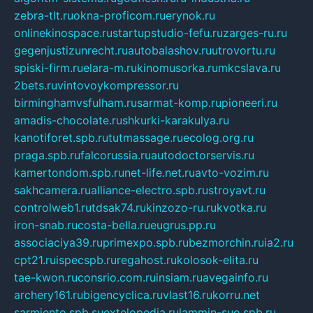
zebra-tlt.ru
okna-proficom.ru
erynok.ru
onlinekinospace.ru
startupstudio-fefu.ru
zarges-ru.ru
gegenjustizunrecht.ru
autobalashov.ru
utrovortu.ru
spiski-firm.ru
elara-m.ru
kinomusorka.ru
mkcslava.ru
2bets.ru
vintovoykompressor.ru
birminghamvsfulham.ru
sarmat-komp.ru
pioneeri.ru
amadis-chocolate.ru
shkurki-karakulya.ru
kanotiforet.spb.ru
tutmassage.ru
ecolog.org.ru
praga.spb.ru
falcorussia.ru
autodoctorservis.ru
kamertondom.spb.ru
net-life.net.ru
avto-vozim.ru
sakhcamera.ru
alliance-electro.spb.ru
stroyavt.ru
controlweb1.ru
tdsak74.ru
kinzozo-ru.ru
kvotka.ru
iron-snab.ru
costa-bella.ru
eugrus.pp.ru
associaciya39.ru
primexpo.spb.ru
bezmorchin.ru
ia2.ru
cpt21.ru
ispecspb.ru
regahost.ru
kolosok-elita.ru
tae-kwon.ru
consrio.com.ru
insiam.ru
avegainfo.ru
archery161.ru
bigencyclica.ru
vlast16.ru
korru.net
sarmiento.spb.su
extelopedia.ru
lammin-suo.spb.ru