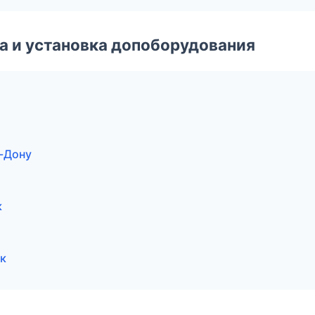
 и установка допоборудования
а-Дону
к
ск