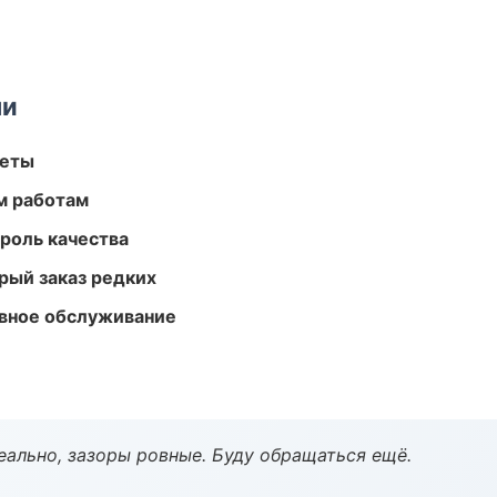
ми
меты
м работам
роль качества
рый заказ редких
вное обслуживание
еально, зазоры ровные. Буду обращаться ещё.