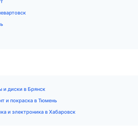
ут
невартовск
нь
 и диски в Брянск
нт и покраска в Тюмень
ка и электроника в Хабаровск