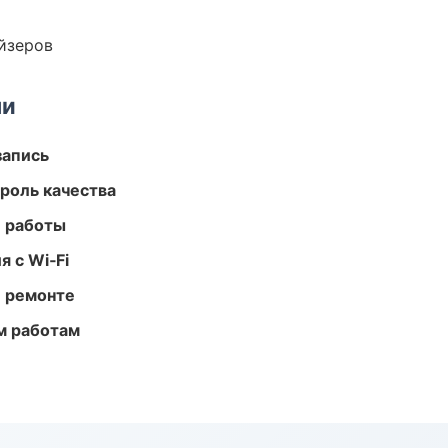
йзеров
ми
запись
роль качества
е работы
 с Wi‑Fi
и ремонте
м работам