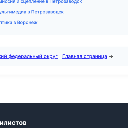
миссия и сцепление в Петрозаводск
мультимедиа в Петрозаводск
птика в Воронеж
кий федеральный округ
|
Главная страница
→
билистов