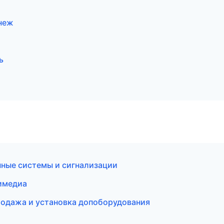
онеж
ь
нные системы и сигнализации
тимедиа
Продажа и установка допоборудования