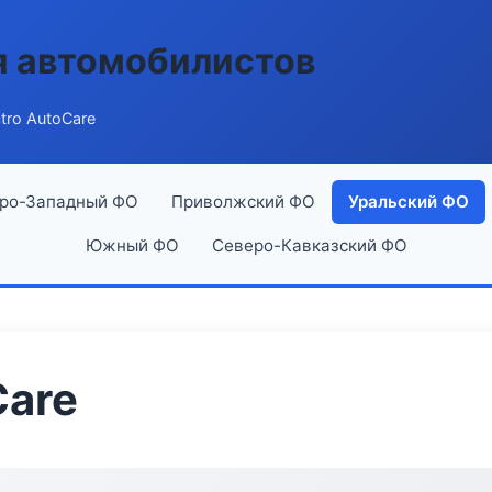
я автомобилистов
ctro AutoCare
ро-Западный ФО
Приволжский ФО
Уральский ФО
Южный ФО
Северо-Кавказский ФО
Care