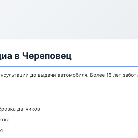
диа в Череповец
онсультации до выдачи автомобиля. Более 16 лет забот
ибровка датчиков
стка
ия