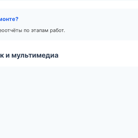
монте?
еоотчёты по этапам работ.
к и мультимедиа