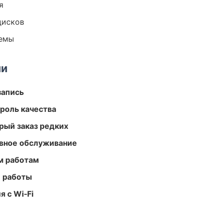
я
дисков
темы
ми
запись
роль качества
рый заказ редких
вное обслуживание
м работам
е работы
 с Wi‑Fi