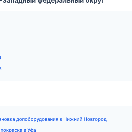
о-Западный федеральный округ
д
к
тановка допоборудования в Нижний Новгород
 покраска в Уфа