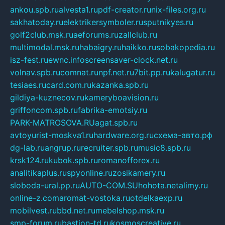
ankou.spb.ru
alvesta1.ru
pdf-creator.ru
nix-files.org.ru
sakhatoday.ru
elektrikersymboler.ru
sputnikyes.ru
golf2club.msk.ru
aeforums.ru
zallclub.ru
multimodal.msk.ru
habaigry.ru
haikko.ru
sobakopedia.ru
isz-fest.ru
ewnc.info
screensaver-clock.net.ru
volnav.spb.ru
comnat.ru
npf.net.ru
7bit.pp.ru
kalugatur.ru
tesiaes.ru
card.com.ru
kazanka.spb.ru
gildiya-kuznecov.ru
kameryboavision.ru
griffoncom.spb.ru
fabrika-emotsiy.ru
PARK-MATROSOVA.RU
agat.spb.ru
avtoyurist-moskva1.ru
hardware.org.ru
схема-авто.рф
dg-lab.ru
angrup.ru
recruiter.spb.ru
music8.spb.ru
krsk124.ru
kubok.spb.ru
romanofforex.ru
analitikaplus.ru
spyonline.ru
zosikamery.ru
sloboda-ural.pp.ru
AUTO-COM.SU
hohota.net
alimy.ru
online-z.com
aromat-vostoka.ru
otdelkaexp.ru
mobilvest.ru
bbd.net.ru
mebelshop.msk.ru
smp-forum.ru
bastion-td.ru
kosmoscreative.ru