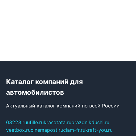
Каталог компаний для
автомобилистов
Актуальный каталог компаний по всей России
03223.ru
ufille.ru
krasotata.ru
prazdnikdushi.ru
veetbox.ru
cinemapost.ru
ciam-fr.ru
kraft-you.ru