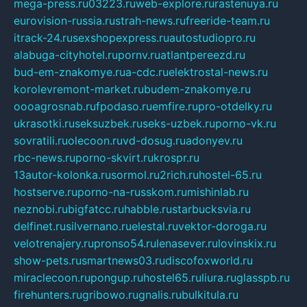
mega-press.ru
03223.ru
web-explore.ru
rastenuya.ru
eurovision-russia.ru
strah-news.ru
freeride-team.ru
itrack-24.ru
sexshopexpress.ru
autostudiopro.ru
alabuga-cityhotel.ru
pornv.ru
atlantpereezd.ru
bud-em-znakomye.ru
a-cdc.ru
elektrostal-news.ru
korolevremont-market.ru
budem-znakomye.ru
oooagrosnab.ru
fpodaso.ru
emfire.ru
pro-otdelky.ru
ukrasotki.ru
seksuzbek.ru
seks-uzbek.ru
porno-vk.ru
sovratili.ru
olecoon.ru
vd-dosug.ru
adonyev.ru
rbc-news.ru
porno-skvirt.ru
krospr.ru
13autor-kolonka.ru
sormol.ru
2rich.ru
hostel-65.ru
hostserve.ru
porno-na-russkom.ru
mishinlab.ru
neznobi.ru
bigfatcc.ru
habble.ru
starbucksvia.ru
delfinet.ru
silvernano.ru
elestal.ru
vektor-doroga.ru
velotrenajery.ru
pronso54.ru
lenasever.ru
lovinskix.ru
show-pets.ru
smartnews03.ru
discofoxworld.ru
miraclecoon.ru
pongup.ru
hostel65.ru
liura.ru
glasspb.ru
firehunters.ru
gribowo.ru
gnalis.ru
bulkitula.ru