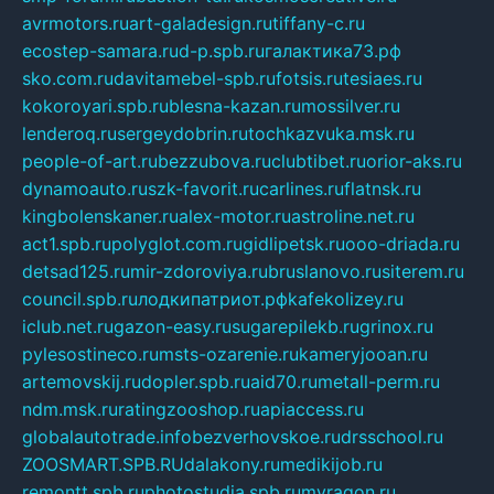
avrmotors.ru
art-galadesign.ru
tiffany-c.ru
ecostep-samara.ru
d-p.spb.ru
галактика73.рф
sko.com.ru
davitamebel-spb.ru
fotsis.ru
tesiaes.ru
kokoroyari.spb.ru
blesna-kazan.ru
mossilver.ru
lenderoq.ru
sergeydobrin.ru
tochkazvuka.msk.ru
people-of-art.ru
bezzubova.ru
clubtibet.ru
orior-aks.ru
dynamoauto.ru
szk-favorit.ru
carlines.ru
flatnsk.ru
kingbolenskaner.ru
alex-motor.ru
astroline.net.ru
act1.spb.ru
polyglot.com.ru
gidlipetsk.ru
ooo-driada.ru
detsad125.ru
mir-zdoroviya.ru
bruslanovo.ru
siterem.ru
council.spb.ru
лодкипатриот.рф
kafekolizey.ru
iclub.net.ru
gazon-easy.ru
sugarepilekb.ru
grinox.ru
pylesostineco.ru
msts-ozarenie.ru
kameryjooan.ru
artemovskij.ru
dopler.spb.ru
aid70.ru
metall-perm.ru
ndm.msk.ru
ratingzooshop.ru
apiaccess.ru
globalautotrade.info
bezverhovskoe.ru
drsschool.ru
ZOOSMART.SPB.RU
dalakony.ru
medikijob.ru
remontt.spb.ru
photostudia.spb.ru
myragon.ru