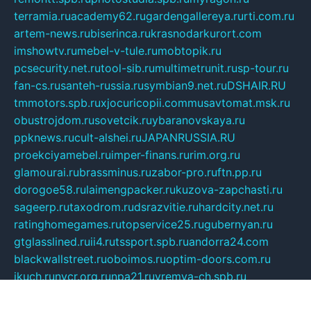
terramia.ru
academy62.ru
gardengallereya.ru
rti.com.ru
artem-news.ru
biserinca.ru
krasnodarkurort.com
imshowtv.ru
mebel-v-tule.ru
mobtopik.ru
pcsecurity.net.ru
tool-sib.ru
multimetrunit.ru
sp-tour.ru
fan-cs.ru
santeh-russia.ru
symbian9.net.ru
DSHAIR.RU
tmmotors.spb.ru
xjocuricopii.com
musavtomat.msk.ru
obustrojdom.ru
sovetcik.ru
ybaranovskaya.ru
ppknews.ru
cult-alshei.ru
JAPANRUSSIA.RU
proekciyamebel.ru
imper-finans.ru
rim.org.ru
glamourai.ru
brassminus.ru
zabor-pro.ru
ftn.pp.ru
dorogoe58.ru
laimengpacker.ru
kuzova-zapchasti.ru
sageerp.ru
taxodrom.ru
dsrazvitie.ru
hardcity.net.ru
ratinghomegames.ru
topservice25.ru
gubernyan.ru
gtglasslined.ru
ii4.ru
tssport.spb.ru
andorra24.com
blackwallstreet.ru
oboimos.ru
optim-doors.com.ru
ikuch.ru
nycr.org.ru
npa21.ru
vremya-ch.spb.ru
desert000.ru
ivtorgi.ru
ifiori.ru
catalog-statei.ru