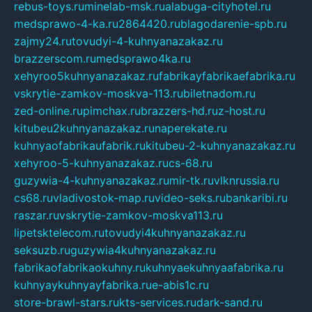
rebus-toys.ru
minelab-msk.ru
alabuga-cityhotel.ru
medsprawo-4-ka.ru
2864420.ru
blagodarenie-spb.ru
zajmy24.ru
tovudyi-4-kuhnyanazakaz.ru
brazzerscom.ru
medsprawo4ka.ru
xehyroo5kuhnyanazakaz.ru
fabrikayfabrikaefabrika.ru
vskrytie-zamkov-moskva-113.ru
biletnadom.ru
zed-online.ru
pimchax.ru
brazzers-hd.ru
z-host.ru
kitubeu2kuhnyanazakaz.ru
naperekate.ru
kuhnyaofabrikaufabrik.ru
kitubeu-2-kuhnyanazakaz.ru
xehyroo-5-kuhnyanazakaz.ru
cs-68.ru
guzywia-4-kuhnyanazakaz.ru
mir-tk.ru
vlknrussia.ru
cs68.ru
vladivostok-map.ru
video-seks.ru
bankaribi.ru
raszar.ru
vskrytie-zamkov-moskva113.ru
lipetsktelecom.ru
tovudyi4kuhnyanazakaz.ru
seksuzb.ru
guzywia4kuhnyanazakaz.ru
fabrikaofabrikaokuhny.ru
kuhnyaekuhnyaafabrika.ru
kuhnyaykuhnyayfabrika.ru
e-abis1c.ru
store-brawl-stars.ru
kts-services.ru
dark-sand.ru