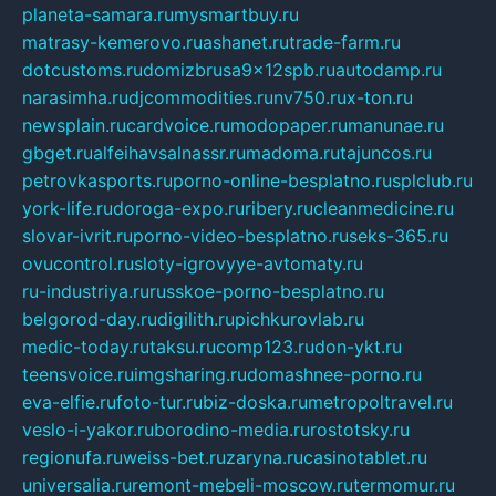
planeta-samara.ru
mysmartbuy.ru
matrasy-kemerovo.ru
ashanet.ru
trade-farm.ru
dotcustoms.ru
domizbrusa9x12spb.ru
autodamp.ru
narasimha.ru
djcommodities.ru
nv750.ru
x-ton.ru
newsplain.ru
cardvoice.ru
modopaper.ru
manunae.ru
gbget.ru
alfeihavsalnassr.ru
madoma.ru
tajuncos.ru
petrovkasports.ru
porno-online-besplatno.ru
splclub.ru
york-life.ru
doroga-expo.ru
ribery.ru
cleanmedicine.ru
slovar-ivrit.ru
porno-video-besplatno.ru
seks-365.ru
ovucontrol.ru
sloty-igrovyye-avtomaty.ru
ru-industriya.ru
russkoe-porno-besplatno.ru
belgorod-day.ru
digilith.ru
pichkurovlab.ru
medic-today.ru
taksu.ru
comp123.ru
don-ykt.ru
teensvoice.ru
imgsharing.ru
domashnee-porno.ru
eva-elfie.ru
foto-tur.ru
biz-doska.ru
metropoltravel.ru
veslo-i-yakor.ru
borodino-media.ru
rostotsky.ru
regionufa.ru
weiss-bet.ru
zaryna.ru
casinotablet.ru
universalia.ru
remont-mebeli-moscow.ru
termomur.ru