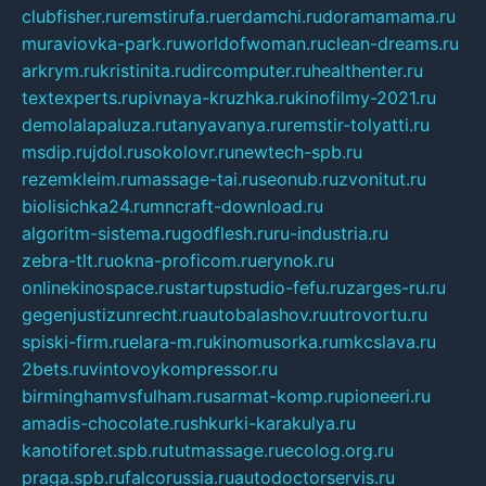
clubfisher.ru
remstirufa.ru
erdamchi.ru
doramamama.ru
muraviovka-park.ru
worldofwoman.ru
clean-dreams.ru
arkrym.ru
kristinita.ru
dircomputer.ru
healthenter.ru
textexperts.ru
pivnaya-kruzhka.ru
kinofilmy-2021.ru
demolalapaluza.ru
tanyavanya.ru
remstir-tolyatti.ru
msdip.ru
jdol.ru
sokolovr.ru
newtech-spb.ru
rezemkleim.ru
massage-tai.ru
seonub.ru
zvonitut.ru
biolisichka24.ru
mncraft-download.ru
algoritm-sistema.ru
godflesh.ru
ru-industria.ru
zebra-tlt.ru
okna-proficom.ru
erynok.ru
onlinekinospace.ru
startupstudio-fefu.ru
zarges-ru.ru
gegenjustizunrecht.ru
autobalashov.ru
utrovortu.ru
spiski-firm.ru
elara-m.ru
kinomusorka.ru
mkcslava.ru
2bets.ru
vintovoykompressor.ru
birminghamvsfulham.ru
sarmat-komp.ru
pioneeri.ru
amadis-chocolate.ru
shkurki-karakulya.ru
kanotiforet.spb.ru
tutmassage.ru
ecolog.org.ru
praga.spb.ru
falcorussia.ru
autodoctorservis.ru