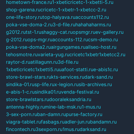
hometown-france.ru
1-xbeticricetc-1-xbetti-5.ru
shop-garena.ru
cricetc-1-xbetr-1-xbetcc-2.ru
one-life-story.ru
top-halyava.ru
accounts112.ru
poka-vse-doma-2.ru
3-d-file.ru
hahahaharms.ru
g2012.ru
tst-1.ru
shaggy-cat.ru
opsmgr.ru
ev-gallery.ru
g-2012.ru
ops-mgr.ru
accounts-112.ru
csm-demo.ru
poka-vse-doma2.ru
airgungames.ru
allseo-host.ru
tehosmotre.ru
varieta-yug.ru
cricetc1xbetr1xbetcc2.ru
raytor-d.ru
atillagunn.ru
3d-file.ru
1xbeticricetc1xbetti5.ru
uafoot-statti.ru
e-abis1c.ru
store-brawl-stars.ru
kts-services.ru
dark-sand.ru
sindika-01.ru
sp-life.ru
x-legion.ru
sib-archives.ru
e-abis-1-c.ru
sindika01.ru
venda-festival.ru
store-brawlstars.ru
dooraleksandria.ru
antenna-highly.ru
mine-lab-msk.ru
1-mus.ru
3-sex-porn.ru
ban-damn.ru
purse-factory.ru
viagra-tablet.ru
fasbags.ru
adler-jun.ru
bandamn.ru
fincontech.ru
3sexporn.ru
1mus.ru
darksand.ru