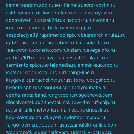
kamertondom.spb.ru
net-life.net.ru
avto-vozim.ru
sakhcamera.ru
alliance-electro.spb.ru
stroyavt.ru
controlweb1.ru
tdsak74.ru
kinzozo-ru.ru
kvotka.ru
iron-snab.ru
costa-bella.ru
eugrus.pp.ru
associaciya39.ru
primexpo.spb.ru
bezmorchin.ru
ia2.ru
cpt21.ru
ispecspb.ru
regahost.ru
kolosok-elita.ru
tae-kwon.ru
consrio.com.ru
insiam.ru
avegainfo.ru
archery161.ru
bigencyclica.ru
vlast16.ru
korru.net
sarmiento.spb.su
extelopedia.ru
lammin-suo.spb.ru
iskatour.spb.ru
snpi.org.ru
running-line.ru
krygeva-spa.ru
chel.net.ru
rust-loco.ru
dugshop.ru
hl-beta.spb.ru
school494.spb.ru
mymubaby.ru
epoha-metalband.ru
ngr.spb.ru
rusgosnews.com
dieselvostok.ru
24hostel.msk.ru
w-dev.ru
f-ship.ru
regsmi.ru
filmnetwork.ru
malinasp.ru
kinosvin.ru
h2o-salon.ru
malutkayork.ru
deltaprim.spb.ru
tango-perm.ru
gooddir.ru
sgv.su
multiki-online.com
webkrasotki.com
cherinvest.ru
detskiy-ostrov.ru