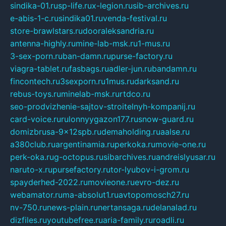
sindika-01.ru
sp-life.ru
x-legion.ru
sib-archives.ru
e-abis-1-c.ru
sindika01.ru
venda-festival.ru
store-brawlstars.ru
dooraleksandria.ru
antenna-highly.ru
mine-lab-msk.ru
1-mus.ru
3-sex-porn.ru
ban-damn.ru
purse-factory.ru
viagra-tablet.ru
fasbags.ru
adler-jun.ru
bandamn.ru
fincontech.ru
3sexporn.ru
1mus.ru
darksand.ru
rebus-toys.ru
minelab-msk.ru
rtdco.ru
seo-prodvizhenie-sajtov-stroitelnyh-kompanij.ru
card-voice.ru
rulonnyygazon177.ru
snow-guard.ru
domizbrusa-9x12spb.ru
demaholding.ru
aalse.ru
a380club.ru
argentinamia.ru
perkoka.ru
movie-one.ru
perk-oka.ru
g-octopus.ru
sibarchives.ru
andreislyusar.ru
naruto-x.ru
pursefactory.ru
tor-lyubov-i-grom.ru
spayderhed-2022.ru
movieone.ru
evro-dez.ru
webamator.ru
ma-absolut1.ru
avtopomosch27.ru
nv-750.ru
news-plain.ru
nertansaga.ru
delanalad.ru
dizfiles.ru
youtubefree.ru
aria-family.ru
roadli.ru