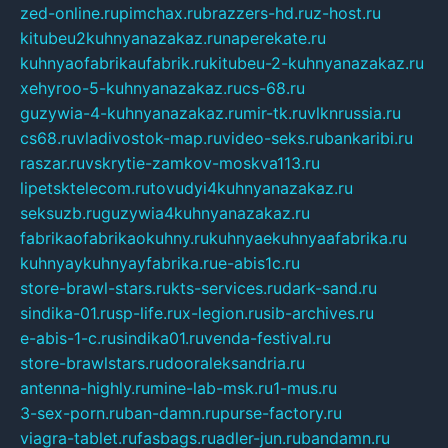
zed-online.ru
pimchax.ru
brazzers-hd.ru
z-host.ru
kitubeu2kuhnyanazakaz.ru
naperekate.ru
kuhnyaofabrikaufabrik.ru
kitubeu-2-kuhnyanazakaz.ru
xehyroo-5-kuhnyanazakaz.ru
cs-68.ru
guzywia-4-kuhnyanazakaz.ru
mir-tk.ru
vlknrussia.ru
cs68.ru
vladivostok-map.ru
video-seks.ru
bankaribi.ru
raszar.ru
vskrytie-zamkov-moskva113.ru
lipetsktelecom.ru
tovudyi4kuhnyanazakaz.ru
seksuzb.ru
guzywia4kuhnyanazakaz.ru
fabrikaofabrikaokuhny.ru
kuhnyaekuhnyaafabrika.ru
kuhnyaykuhnyayfabrika.ru
e-abis1c.ru
store-brawl-stars.ru
kts-services.ru
dark-sand.ru
sindika-01.ru
sp-life.ru
x-legion.ru
sib-archives.ru
e-abis-1-c.ru
sindika01.ru
venda-festival.ru
store-brawlstars.ru
dooraleksandria.ru
antenna-highly.ru
mine-lab-msk.ru
1-mus.ru
3-sex-porn.ru
ban-damn.ru
purse-factory.ru
viagra-tablet.ru
fasbags.ru
adler-jun.ru
bandamn.ru