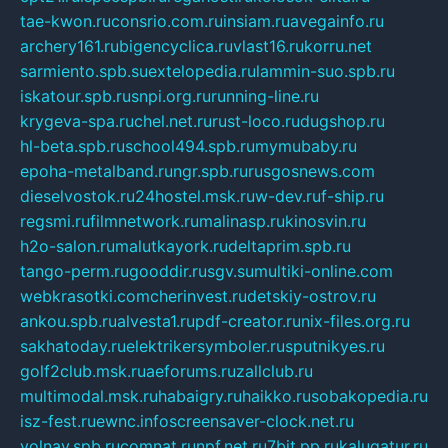
tae-kwon.ru
consrio.com.ru
insiam.ru
avegainfo.ru
archery161.ru
bigencyclica.ru
vlast16.ru
korru.net
sarmiento.spb.su
extelopedia.ru
lammin-suo.spb.ru
iskatour.spb.ru
snpi.org.ru
running-line.ru
krygeva-spa.ru
chel.net.ru
rust-loco.ru
dugshop.ru
hl-beta.spb.ru
school494.spb.ru
mymubaby.ru
epoha-metalband.ru
ngr.spb.ru
rusgosnews.com
dieselvostok.ru
24hostel.msk.ru
w-dev.ru
f-ship.ru
regsmi.ru
filmnetwork.ru
malinasp.ru
kinosvin.ru
h2o-salon.ru
malutkayork.ru
deltaprim.spb.ru
tango-perm.ru
gooddir.ru
sgv.su
multiki-online.com
webkrasotki.com
cherinvest.ru
detskiy-ostrov.ru
ankou.spb.ru
alvesta1.ru
pdf-creator.ru
nix-files.org.ru
sakhatoday.ru
elektrikersymboler.ru
sputnikyes.ru
golf2club.msk.ru
aeforums.ru
zallclub.ru
multimodal.msk.ru
habaigry.ru
haikko.ru
sobakopedia.ru
isz-fest.ru
ewnc.info
screensaver-clock.net.ru
volnav.spb.ru
comnat.ru
npf.net.ru
7bit.pp.ru
kalugatur.ru