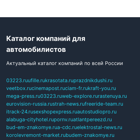
Каталог компаний для
автомобилистов
Актуальный каталог компаний по всей России
03223.ru
ufille.ru
krasotata.ru
prazdnikdushi.ru
veetbox.ru
cinemapost.ru
ciam-fr.ru
kraft-you.ru
mega-press.ru
03223.ru
web-explore.ru
rastenuya.ru
eurovision-russia.ru
strah-news.ru
freeride-team.ru
itrack-24.ru
sexshopexpress.ru
autostudiopro.ru
alabuga-cityhotel.ru
pornv.ru
atlantpereezd.ru
bud-em-znakomye.ru
a-cdc.ru
elektrostal-news.ru
korolevremont-market.ru
budem-znakomye.ru