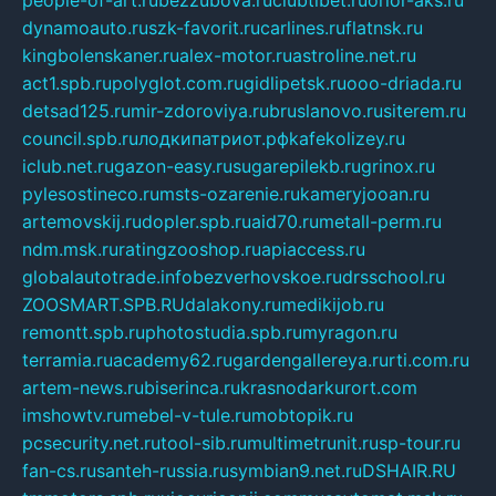
people-of-art.ru
bezzubova.ru
clubtibet.ru
orior-aks.ru
dynamoauto.ru
szk-favorit.ru
carlines.ru
flatnsk.ru
kingbolenskaner.ru
alex-motor.ru
astroline.net.ru
act1.spb.ru
polyglot.com.ru
gidlipetsk.ru
ooo-driada.ru
detsad125.ru
mir-zdoroviya.ru
bruslanovo.ru
siterem.ru
council.spb.ru
лодкипатриот.рф
kafekolizey.ru
iclub.net.ru
gazon-easy.ru
sugarepilekb.ru
grinox.ru
pylesostineco.ru
msts-ozarenie.ru
kameryjooan.ru
artemovskij.ru
dopler.spb.ru
aid70.ru
metall-perm.ru
ndm.msk.ru
ratingzooshop.ru
apiaccess.ru
globalautotrade.info
bezverhovskoe.ru
drsschool.ru
ZOOSMART.SPB.RU
dalakony.ru
medikijob.ru
remontt.spb.ru
photostudia.spb.ru
myragon.ru
terramia.ru
academy62.ru
gardengallereya.ru
rti.com.ru
artem-news.ru
biserinca.ru
krasnodarkurort.com
imshowtv.ru
mebel-v-tule.ru
mobtopik.ru
pcsecurity.net.ru
tool-sib.ru
multimetrunit.ru
sp-tour.ru
fan-cs.ru
santeh-russia.ru
symbian9.net.ru
DSHAIR.RU