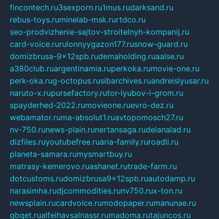
fincontech.ru
3sexporn.ru
1mus.ru
darksand.ru
rebus-toys.ru
minelab-msk.ru
rtdco.ru
seo-prodvizhenie-sajtov-stroitelnyh-kompanij.ru
card-voice.ru
rulonnyygazon177.ru
snow-guard.ru
domizbrusa-9x12spb.ru
demaholding.ru
aalse.ru
a380club.ru
argentinamia.ru
perkoka.ru
movie-one.ru
perk-oka.ru
g-octopus.ru
sibarchives.ru
andreislyusar.ru
naruto-x.ru
pursefactory.ru
tor-lyubov-i-grom.ru
spayderhed-2022.ru
movieone.ru
evro-dez.ru
webamator.ru
ma-absolut1.ru
avtopomosch27.ru
nv-750.ru
news-plain.ru
nertansaga.ru
delanalad.ru
dizfiles.ru
youtubefree.ru
aria-family.ru
roadli.ru
planeta-samara.ru
mysmartbuy.ru
matrasy-kemerovo.ru
ashanet.ru
trade-farm.ru
dotcustoms.ru
domizbrusa9x12spb.ru
autodamp.ru
narasimha.ru
djcommodities.ru
nv750.ru
x-ton.ru
newsplain.ru
cardvoice.ru
modopaper.ru
manunae.ru
gbget.ru
alfeihavsalnassr.ru
madoma.ru
tajuncos.ru