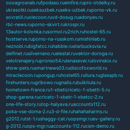
oooagrosnab.ru
fpodaso.ru
emfire.ru
pro-otdelky.ru
ukrasotki.ru
seksuzbek.ru
seks-uzbek.ru
porno-vk.ru
sovratili.ru
olecoon.ru
vd-dosug.ru
adonyev.ru
rbc-news.ru
porno-skvirt.ru
krospr.ru
13autor-kolonka.ru
sormol.ru
2rich.ru
hostel-65.ru
hostserve.ru
porno-na-russkom.ru
mishinlab.ru
neznobi.ru
bigfatcc.ru
habble.ru
starbucksvia.ru
delfinet.ru
silvernano.ru
elestal.ru
vektor-doroga.ru
velotrenajery.ru
pronso54.ru
lenasever.ru
lovinskix.ru
show-pets.ru
smartnews03.ru
discofoxworld.ru
miraclecoon.ru
pongup.ru
hostel65.ru
liura.ru
glasspb.ru
firehunters.ru
gribowo.ru
gnalis.ru
bulkitula.ru
hometown-france.ru
1-xbeticricetc-1-xbetti-5.ru
shop-garena.ru
cricetc-1-xbetr-1-xbetcc-2.ru
one-life-story.ru
top-halyava.ru
accounts112.ru
poka-vse-doma-2.ru
3-d-file.ru
hahahaharms.ru
g2012.ru
tst-1.ru
shaggy-cat.ru
opsmgr.ru
ev-gallery.ru
g-2012.ru
ops-mgr.ru
accounts-112.ru
csm-demo.ru