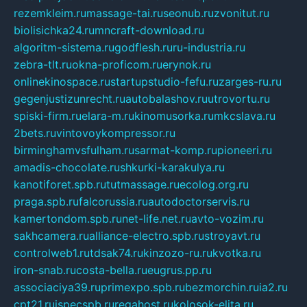
rezemkleim.ru
massage-tai.ru
seonub.ru
zvonitut.ru
biolisichka24.ru
mncraft-download.ru
algoritm-sistema.ru
godflesh.ru
ru-industria.ru
zebra-tlt.ru
okna-proficom.ru
erynok.ru
onlinekinospace.ru
startupstudio-fefu.ru
zarges-ru.ru
gegenjustizunrecht.ru
autobalashov.ru
utrovortu.ru
spiski-firm.ru
elara-m.ru
kinomusorka.ru
mkcslava.ru
2bets.ru
vintovoykompressor.ru
birminghamvsfulham.ru
sarmat-komp.ru
pioneeri.ru
amadis-chocolate.ru
shkurki-karakulya.ru
kanotiforet.spb.ru
tutmassage.ru
ecolog.org.ru
praga.spb.ru
falcorussia.ru
autodoctorservis.ru
kamertondom.spb.ru
net-life.net.ru
avto-vozim.ru
sakhcamera.ru
alliance-electro.spb.ru
stroyavt.ru
controlweb1.ru
tdsak74.ru
kinzozo-ru.ru
kvotka.ru
iron-snab.ru
costa-bella.ru
eugrus.pp.ru
associaciya39.ru
primexpo.spb.ru
bezmorchin.ru
ia2.ru
cpt21.ru
ispecspb.ru
regahost.ru
kolosok-elita.ru