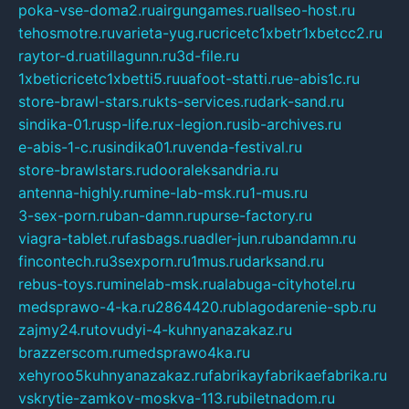
poka-vse-doma2.ru
airgungames.ru
allseo-host.ru
tehosmotre.ru
varieta-yug.ru
cricetc1xbetr1xbetcc2.ru
raytor-d.ru
atillagunn.ru
3d-file.ru
1xbeticricetc1xbetti5.ru
uafoot-statti.ru
e-abis1c.ru
store-brawl-stars.ru
kts-services.ru
dark-sand.ru
sindika-01.ru
sp-life.ru
x-legion.ru
sib-archives.ru
e-abis-1-c.ru
sindika01.ru
venda-festival.ru
store-brawlstars.ru
dooraleksandria.ru
antenna-highly.ru
mine-lab-msk.ru
1-mus.ru
3-sex-porn.ru
ban-damn.ru
purse-factory.ru
viagra-tablet.ru
fasbags.ru
adler-jun.ru
bandamn.ru
fincontech.ru
3sexporn.ru
1mus.ru
darksand.ru
rebus-toys.ru
minelab-msk.ru
alabuga-cityhotel.ru
medsprawo-4-ka.ru
2864420.ru
blagodarenie-spb.ru
zajmy24.ru
tovudyi-4-kuhnyanazakaz.ru
brazzerscom.ru
medsprawo4ka.ru
xehyroo5kuhnyanazakaz.ru
fabrikayfabrikaefabrika.ru
vskrytie-zamkov-moskva-113.ru
biletnadom.ru