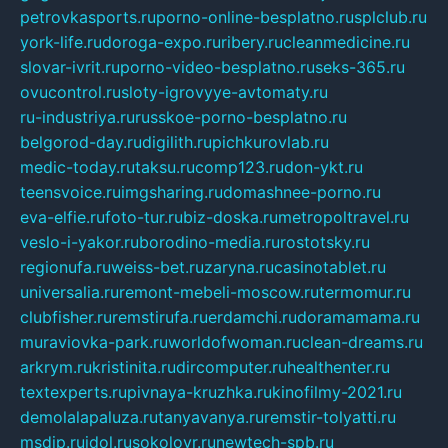
petrovkasports.ru
porno-online-besplatno.ru
splclub.ru
york-life.ru
doroga-expo.ru
ribery.ru
cleanmedicine.ru
slovar-ivrit.ru
porno-video-besplatno.ru
seks-365.ru
ovucontrol.ru
sloty-igrovyye-avtomaty.ru
ru-industriya.ru
russkoe-porno-besplatno.ru
belgorod-day.ru
digilith.ru
pichkurovlab.ru
medic-today.ru
taksu.ru
comp123.ru
don-ykt.ru
teensvoice.ru
imgsharing.ru
domashnee-porno.ru
eva-elfie.ru
foto-tur.ru
biz-doska.ru
metropoltravel.ru
veslo-i-yakor.ru
borodino-media.ru
rostotsky.ru
regionufa.ru
weiss-bet.ru
zaryna.ru
casinotablet.ru
universalia.ru
remont-mebeli-moscow.ru
termomur.ru
clubfisher.ru
remstirufa.ru
erdamchi.ru
doramamama.ru
muraviovka-park.ru
worldofwoman.ru
clean-dreams.ru
arkrym.ru
kristinita.ru
dircomputer.ru
healthenter.ru
textexperts.ru
pivnaya-kruzhka.ru
kinofilmy-2021.ru
demolalapaluza.ru
tanyavanya.ru
remstir-tolyatti.ru
msdip.ru
jdol.ru
sokolovr.ru
newtech-spb.ru