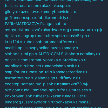
tesiaes.ru
card.com.ru
kazanka.spb.ru
gildiya-kuznecov.ru
kameryboavision.ru
griffoncom.spb.ru
fabrika-emotsiy.ru
PARK-MATROSOVA.RU
agat.spb.ru
avtoyurist-moskva1.ru
hardware.org.ru
схема-авто.рф
dg-lab.ru
angrup.ru
recruiter.spb.ru
music8.spb.ru
krsk124.ru
kubok.spb.ru
romanofforex.ru
analitikaplus.ru
spyonline.ru
zosikamery.ru
sloboda-ural.pp.ru
AUTO-COM.SU
hohota.net
alimy.ru
online-z.com
aromat-vostoka.ru
otdelkaexp.ru
mobilvest.ru
bbd.net.ru
mebelshop.msk.ru
smp-forum.ru
bastion-td.ru
kosmoscreative.ru
avrmotors.ru
art-galadesign.ru
tiffany-c.ru
ecostep-samara.ru
d-p.spb.ru
галактика73.рф
sko.com.ru
davitamebel-spb.ru
fotsis.ru
tesiaes.ru
kokoroyari.spb.ru
blesna-kazan.ru
mossilver.ru
lenderoq.ru
sergeydobrin.ru
tochkazvuka.msk.ru