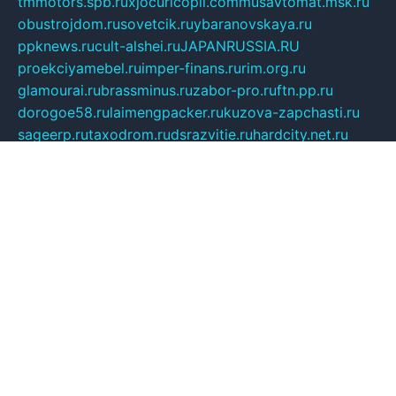
tmmotors.spb.ru
xjocuricopii.com
musavtomat.msk.ru
obustrojdom.ru
sovetcik.ru
ybaranovskaya.ru
ppknews.ru
cult-alshei.ru
JAPANRUSSIA.RU
proekciyamebel.ru
imper-finans.ru
rim.org.ru
glamourai.ru
brassminus.ru
zabor-pro.ru
ftn.pp.ru
dorogoe58.ru
laimengpacker.ru
kuzova-zapchasti.ru
sageerp.ru
taxodrom.ru
dsrazvitie.ru
hardcity.net.ru
ratinghomegames.ru
topservice25.ru
gubernyan.ru
gtglasslined.ru
ii4.ru
tssport.spb.ru
andorra24.com
blackwallstreet.ru
oboimos.ru
optim-doors.com.ru
ikuch.ru
nycr.org.ru
npa21.ru
vremya-ch.spb.ru
desert000.ru
ivtorgi.ru
ifiori.ru
catalog-statei.ru
dcv.org.ru
spetsmaster174.ru
ipkameryhiseeu.ru
dum26.ru
ruspol.spb.ru
fr-opendp.ru
kam-solnyshko.ru
cheyenne-arapaho.ru
sevzapmetal.spb.ru
ted-lapidus.spb.ru
parasite-eliminator.ru
sigma-complete.ru
modernworld.ru
dama-moda.ru
eholot-group.ru
sk-nvkz.ru
DRONGOLD.RU