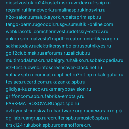
dieselvostok.ru
24hostel.msk.ru
w-dev.ru
f-ship.ru
regsmi.ru
filmnetwork.ru
malinasp.ru
kinosvin.ru
h2o-salon.ru
malutkayork.ru
deltaprim.spb.ru
tango-perm.ru
gooddir.ru
sgv.su
multiki-online.com
webkrasotki.com
cherinvest.ru
detskiy-ostrov.ru
ankou.spb.ru
alvesta1.ru
pdf-creator.ru
nix-files.org.ru
sakhatoday.ru
elektrikersymboler.ru
sputnikyes.ru
golf2club.msk.ru
aeforums.ru
zallclub.ru
multimodal.msk.ru
habaigry.ru
haikko.ru
sobakopedia.ru
isz-fest.ru
ewnc.info
screensaver-clock.net.ru
volnav.spb.ru
comnat.ru
npf.net.ru
7bit.pp.ru
kalugatur.ru
tesiaes.ru
card.com.ru
kazanka.spb.ru
gildiya-kuznecov.ru
kameryboavision.ru
griffoncom.spb.ru
fabrika-emotsiy.ru
PARK-MATROSOVA.RU
agat.spb.ru
avtoyurist-moskva1.ru
hardware.org.ru
схема-авто.рф
dg-lab.ru
angrup.ru
recruiter.spb.ru
music8.spb.ru
krsk124.ru
kubok.spb.ru
romanofforex.ru