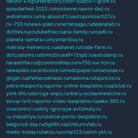
naruto-x.ru
pursefactory.ru
tor-lyubov-i-grom.ru
spayderhed-2022.ru
movieone.ru
evro-dez.ru
webamator.ru
ma-absolut1.ru
avtopomosch27.ru
nv-750.ru
news-plain.ru
nertansaga.ru
delanalad.ru
dizfiles.ru
youtubefree.ru
aria-family.ru
roadli.ru
planeta-samara.ru
mysmartbuy.ru
matrasy-kemerovo.ru
ashanet.ru
trade-farm.ru
dotcustoms.ru
domizbrusa9x12spb.ru
autodamp.ru
narasimha.ru
djcommodities.ru
nv750.ru
x-ton.ru
newsplain.ru
cardvoice.ru
modopaper.ru
manunae.ru
gbget.ru
alfeihavsalnassr.ru
madoma.ru
tajuncos.ru
petrovkasports.ru
porno-online-besplatno.ru
splclub.ru
york-life.ru
doroga-expo.ru
ribery.ru
cleanmedicine.ru
slovar-ivrit.ru
porno-video-besplatno.ru
seks-365.ru
ovucontrol.ru
sloty-igrovyye-avtomaty.ru
ru-industriya.ru
russkoe-porno-besplatno.ru
belgorod-day.ru
digilith.ru
pichkurovlab.ru
medic-today.ru
taksu.ru
comp123.ru
don-ykt.ru