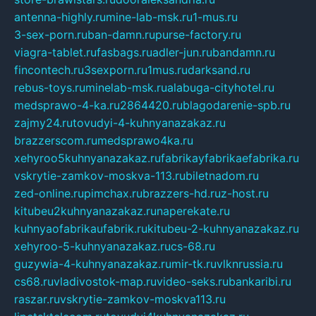
antenna-highly.ru
mine-lab-msk.ru
1-mus.ru
3-sex-porn.ru
ban-damn.ru
purse-factory.ru
viagra-tablet.ru
fasbags.ru
adler-jun.ru
bandamn.ru
fincontech.ru
3sexporn.ru
1mus.ru
darksand.ru
rebus-toys.ru
minelab-msk.ru
alabuga-cityhotel.ru
medsprawo-4-ka.ru
2864420.ru
blagodarenie-spb.ru
zajmy24.ru
tovudyi-4-kuhnyanazakaz.ru
brazzerscom.ru
medsprawo4ka.ru
xehyroo5kuhnyanazakaz.ru
fabrikayfabrikaefabrika.ru
vskrytie-zamkov-moskva-113.ru
biletnadom.ru
zed-online.ru
pimchax.ru
brazzers-hd.ru
z-host.ru
kitubeu2kuhnyanazakaz.ru
naperekate.ru
kuhnyaofabrikaufabrik.ru
kitubeu-2-kuhnyanazakaz.ru
xehyroo-5-kuhnyanazakaz.ru
cs-68.ru
guzywia-4-kuhnyanazakaz.ru
mir-tk.ru
vlknrussia.ru
cs68.ru
vladivostok-map.ru
video-seks.ru
bankaribi.ru
raszar.ru
vskrytie-zamkov-moskva113.ru