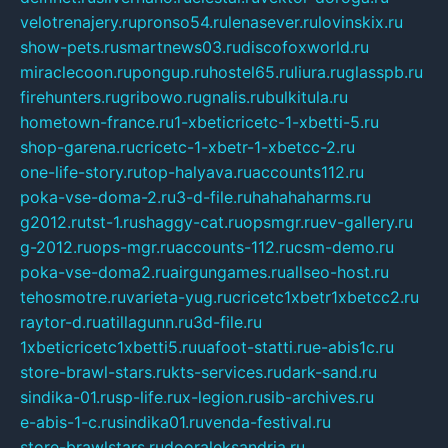
velotrenajery.ru
pronso54.ru
lenasever.ru
lovinskix.ru
show-pets.ru
smartnews03.ru
discofoxworld.ru
miraclecoon.ru
pongup.ru
hostel65.ru
liura.ru
glasspb.ru
firehunters.ru
gribowo.ru
gnalis.ru
bulkitula.ru
hometown-france.ru
1-xbeticricetc-1-xbetti-5.ru
shop-garena.ru
cricetc-1-xbetr-1-xbetcc-2.ru
one-life-story.ru
top-halyava.ru
accounts112.ru
poka-vse-doma-2.ru
3-d-file.ru
hahahaharms.ru
g2012.ru
tst-1.ru
shaggy-cat.ru
opsmgr.ru
ev-gallery.ru
g-2012.ru
ops-mgr.ru
accounts-112.ru
csm-demo.ru
poka-vse-doma2.ru
airgungames.ru
allseo-host.ru
tehosmotre.ru
varieta-yug.ru
cricetc1xbetr1xbetcc2.ru
raytor-d.ru
atillagunn.ru
3d-file.ru
1xbeticricetc1xbetti5.ru
uafoot-statti.ru
e-abis1c.ru
store-brawl-stars.ru
kts-services.ru
dark-sand.ru
sindika-01.ru
sp-life.ru
x-legion.ru
sib-archives.ru
e-abis-1-c.ru
sindika01.ru
venda-festival.ru
store-brawlstars.ru
dooraleksandria.ru