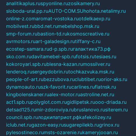
analitikaplus.ru
spyonline.ru
zosikamery.ru
sloboda-ural.pp.ru
AUTO-COM.SU
hohota.net
alimy.ru
online-z.com
aromat-vostoka.ru
otdelkaexp.ru
mobilvest.ru
bbd.net.ru
mebelshop.msk.ru
smp-forum.ru
bastion-td.ru
kosmoscreative.ru
avrmotors.ru
art-galadesign.ru
tiffany-c.ru
ecostep-samara.ru
d-p.spb.ru
галактика73.рф
sko.com.ru
davitamebel-spb.ru
fotsis.ru
tesiaes.ru
kokoroyari.spb.ru
blesna-kazan.ru
mossilver.ru
lenderoq.ru
sergeydobrin.ru
tochkazvuka.msk.ru
people-of-art.ru
bezzubova.ru
clubtibet.ru
orior-aks.ru
dynamoauto.ru
szk-favorit.ru
carlines.ru
flatnsk.ru
kingbolenskaner.ru
alex-motor.ru
astroline.net.ru
act1.spb.ru
polyglot.com.ru
gidlipetsk.ru
ooo-driada.ru
detsad125.ru
mir-zdoroviya.ru
bruslanovo.ru
siterem.ru
council.spb.ru
лодкипатриот.рф
kafekolizey.ru
iclub.net.ru
gazon-easy.ru
sugarepilekb.ru
grinox.ru
pylesostineco.ru
msts-ozarenie.ru
kameryjooan.ru