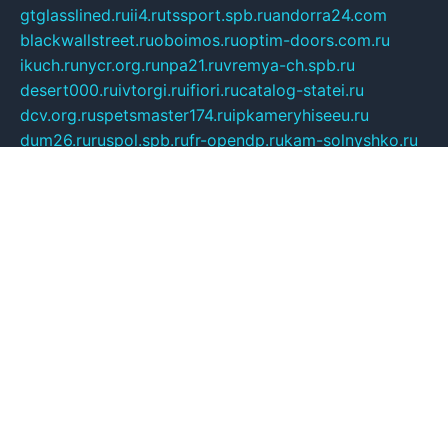
gtglasslined.ru
ii4.ru
tssport.spb.ru
andorra24.com
blackwallstreet.ru
oboimos.ru
optim-doors.com.ru
ikuch.ru
nycr.org.ru
npa21.ru
vremya-ch.spb.ru
desert000.ru
ivtorgi.ru
ifiori.ru
catalog-statei.ru
dcv.org.ru
spetsmaster174.ru
ipkameryhiseeu.ru
dum26.ru
ruspol.spb.ru
fr-opendp.ru
kam-solnyshko.ru
cheyenne-arapaho.ru
sevzapmetal.spb.ru
ted-lapidus.spb.ru
parasite-eliminator.ru
sigma-complete.ru
modernworld.ru
dama-moda.ru
eholot-group.ru
sk-nvkz.ru
DRONGOLD.RU
democratia2.ru
i-farmer.ru
mass-sport.org
jablonex.spb.ru
bookmess.ru
linkword.ru
refineua.com.ru
cs-spec.net.ru
altay-mebel.ru
DNK-THEATRE.RU
mechaniks.spb.ru
ipcamtechage.ru
skosta.ru
a-sun.ru
stroy-ldsp.ru
snowlands.org.ru
childrensshoes.ru
mrlizzy.ru
mebelsofiakrd.ru
bulizhenko.ru
rumantick.net.ru
mtszerno.ru
daily-fishing.ru
glushiteli-v-spb.ru
megasat.org.ru