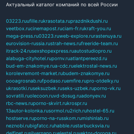
Актуальный каталог компаний по всей России
03223.ru
ufille.ru
krasotata.ru
prazdnikdushi.ru
veetbox.ru
cinemapost.ru
ciam-fr.ru
kraft-you.ru
mega-press.ru
03223.ru
web-explore.ru
rastenuya.ru
eurovision-russia.ru
strah-news.ru
freeride-team.ru
itrack-24.ru
sexshopexpress.ru
autostudiopro.ru
alabuga-cityhotel.ru
pornv.ru
atlantpereezd.ru
bud-em-znakomye.ru
a-cdc.ru
elektrostal-news.ru
korolevremont-market.ru
budem-znakomye.ru
oooagrosnab.ru
fpodaso.ru
emfire.ru
pro-otdelky.ru
ukrasotki.ru
seksuzbek.ru
seks-uzbek.ru
porno-vk.ru
sovratili.ru
olecoon.ru
vd-dosug.ru
adonyev.ru
rbc-news.ru
porno-skvirt.ru
krospr.ru
13autor-kolonka.ru
sormol.ru
2rich.ru
hostel-65.ru
hostserve.ru
porno-na-russkom.ru
mishinlab.ru
neznobi.ru
bigfatcc.ru
habble.ru
starbucksvia.ru
delfinet.ru
silvernano.ru
elestal.ru
vektor-doroga.ru