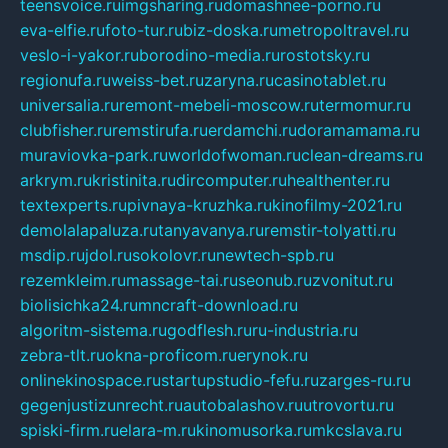
teensvoice.ru
imgsharing.ru
domashnee-porno.ru
eva-elfie.ru
foto-tur.ru
biz-doska.ru
metropoltravel.ru
veslo-i-yakor.ru
borodino-media.ru
rostotsky.ru
regionufa.ru
weiss-bet.ru
zaryna.ru
casinotablet.ru
universalia.ru
remont-mebeli-moscow.ru
termomur.ru
clubfisher.ru
remstirufa.ru
erdamchi.ru
doramamama.ru
muraviovka-park.ru
worldofwoman.ru
clean-dreams.ru
arkrym.ru
kristinita.ru
dircomputer.ru
healthenter.ru
textexperts.ru
pivnaya-kruzhka.ru
kinofilmy-2021.ru
demolalapaluza.ru
tanyavanya.ru
remstir-tolyatti.ru
msdip.ru
jdol.ru
sokolovr.ru
newtech-spb.ru
rezemkleim.ru
massage-tai.ru
seonub.ru
zvonitut.ru
biolisichka24.ru
mncraft-download.ru
algoritm-sistema.ru
godflesh.ru
ru-industria.ru
zebra-tlt.ru
okna-proficom.ru
erynok.ru
onlinekinospace.ru
startupstudio-fefu.ru
zarges-ru.ru
gegenjustizunrecht.ru
autobalashov.ru
utrovortu.ru
spiski-firm.ru
elara-m.ru
kinomusorka.ru
mkcslava.ru