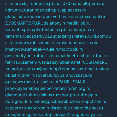
artemovskij.ru
dopler.spb.ru
aid70.ru
metall-perm.ru
ndm.msk.ru
ratingzooshop.ru
apiaccess.ru
globalautotrade.info
bezverhovskoe.ru
drsschool.ru
ZOOSMART.SPB.RU
dalakony.ru
medikijob.ru
remontt.spb.ru
photostudia.spb.ru
myragon.ru
terramia.ru
academy62.ru
gardengallereya.ru
rti.com.ru
artem-news.ru
biserinca.ru
krasnodarkurort.com
imshowtv.ru
mebel-v-tule.ru
mobtopik.ru
pcsecurity.net.ru
tool-sib.ru
multimetrunit.ru
sp-tour.ru
fan-cs.ru
santeh-russia.ru
symbian9.net.ru
DSHAIR.RU
tmmotors.spb.ru
xjocuricopii.com
musavtomat.msk.ru
obustrojdom.ru
sovetcik.ru
ybaranovskaya.ru
ppknews.ru
cult-alshei.ru
JAPANRUSSIA.RU
proekciyamebel.ru
imper-finans.ru
rim.org.ru
glamourai.ru
brassminus.ru
zabor-pro.ru
ftn.pp.ru
dorogoe58.ru
laimengpacker.ru
kuzova-zapchasti.ru
sageerp.ru
taxodrom.ru
dsrazvitie.ru
hardcity.net.ru
ratinghomegames.ru
topservice25.ru
gubernyan.ru