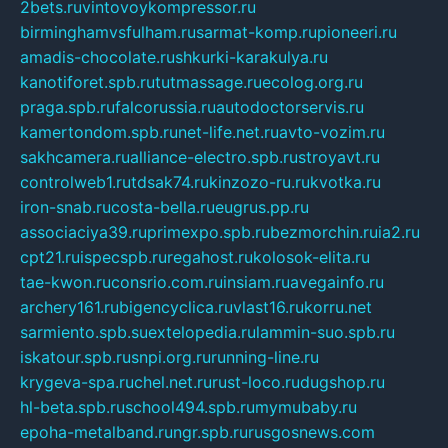
2bets.ru
vintovoykompressor.ru
birminghamvsfulham.ru
sarmat-komp.ru
pioneeri.ru
amadis-chocolate.ru
shkurki-karakulya.ru
kanotiforet.spb.ru
tutmassage.ru
ecolog.org.ru
praga.spb.ru
falcorussia.ru
autodoctorservis.ru
kamertondom.spb.ru
net-life.net.ru
avto-vozim.ru
sakhcamera.ru
alliance-electro.spb.ru
stroyavt.ru
controlweb1.ru
tdsak74.ru
kinzozo-ru.ru
kvotka.ru
iron-snab.ru
costa-bella.ru
eugrus.pp.ru
associaciya39.ru
primexpo.spb.ru
bezmorchin.ru
ia2.ru
cpt21.ru
ispecspb.ru
regahost.ru
kolosok-elita.ru
tae-kwon.ru
consrio.com.ru
insiam.ru
avegainfo.ru
archery161.ru
bigencyclica.ru
vlast16.ru
korru.net
sarmiento.spb.su
extelopedia.ru
lammin-suo.spb.ru
iskatour.spb.ru
snpi.org.ru
running-line.ru
krygeva-spa.ru
chel.net.ru
rust-loco.ru
dugshop.ru
hl-beta.spb.ru
school494.spb.ru
mymubaby.ru
epoha-metalband.ru
ngr.spb.ru
rusgosnews.com