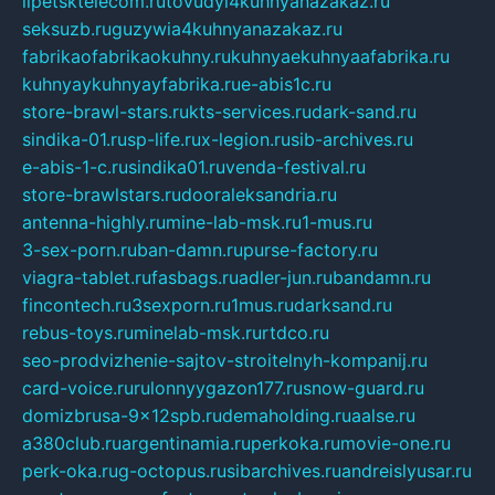
lipetsktelecom.ru
tovudyi4kuhnyanazakaz.ru
seksuzb.ru
guzywia4kuhnyanazakaz.ru
fabrikaofabrikaokuhny.ru
kuhnyaekuhnyaafabrika.ru
kuhnyaykuhnyayfabrika.ru
e-abis1c.ru
store-brawl-stars.ru
kts-services.ru
dark-sand.ru
sindika-01.ru
sp-life.ru
x-legion.ru
sib-archives.ru
e-abis-1-c.ru
sindika01.ru
venda-festival.ru
store-brawlstars.ru
dooraleksandria.ru
antenna-highly.ru
mine-lab-msk.ru
1-mus.ru
3-sex-porn.ru
ban-damn.ru
purse-factory.ru
viagra-tablet.ru
fasbags.ru
adler-jun.ru
bandamn.ru
fincontech.ru
3sexporn.ru
1mus.ru
darksand.ru
rebus-toys.ru
minelab-msk.ru
rtdco.ru
seo-prodvizhenie-sajtov-stroitelnyh-kompanij.ru
card-voice.ru
rulonnyygazon177.ru
snow-guard.ru
domizbrusa-9x12spb.ru
demaholding.ru
aalse.ru
a380club.ru
argentinamia.ru
perkoka.ru
movie-one.ru
perk-oka.ru
g-octopus.ru
sibarchives.ru
andreislyusar.ru