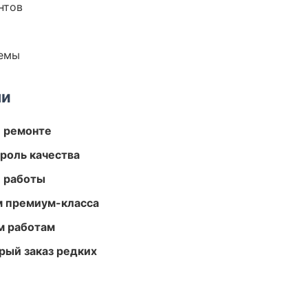
нтов
темы
ми
и ремонте
роль качества
е работы
м премиум-класса
м работам
рый заказ редких