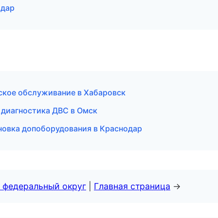
одар
еское обслуживание в Хабаровск
и диагностика ДВС в Омск
новка допоборудования в Краснодар
 федеральный округ
|
Главная страница
→