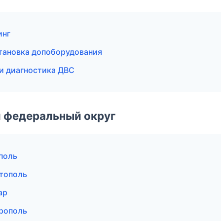
инг
тановка допоборудования
 и диагностика ДВС
 федеральный округ
поль
стополь
ар
ерополь