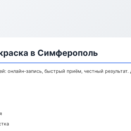
окраска в Симферополь
ей: онлайн-запись, быстрый приём, честный результат.
я
стка