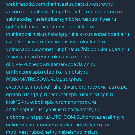
webkrasotki.com
cherinvest.ru
detskiy-ostrov.ru
ankou.spb.ru
alvesta1.ru
pdf-creator.ru
nix-files.org.ru
sakhatoday.ru
elektrikersymboler.ru
sputnikyes.ru
golf2club.msk.ru
aeforums.ru
zallclub.ru
multimodal.msk.ru
habaigry.ru
haikko.ru
sobakopedia.ru
isz-fest.ru
ewnc.info
screensaver-clock.net.ru
volnav.spb.ru
comnat.ru
npf.net.ru
7bit.pp.ru
kalugatur.ru
tesiaes.ru
card.com.ru
kazanka.spb.ru
gildiya-kuznecov.ru
kameryboavision.ru
griffoncom.spb.ru
fabrika-emotsiy.ru
PARK-MATROSOVA.RU
agat.spb.ru
avtoyurist-moskva1.ru
hardware.org.ru
схема-авто.рф
dg-lab.ru
angrup.ru
recruiter.spb.ru
music8.spb.ru
krsk124.ru
kubok.spb.ru
romanofforex.ru
analitikaplus.ru
spyonline.ru
zosikamery.ru
sloboda-ural.pp.ru
AUTO-COM.SU
hohota.net
alimy.ru
online-z.com
aromat-vostoka.ru
otdelkaexp.ru
mobilvest.ru
bbd.net.ru
mebelshop.msk.ru