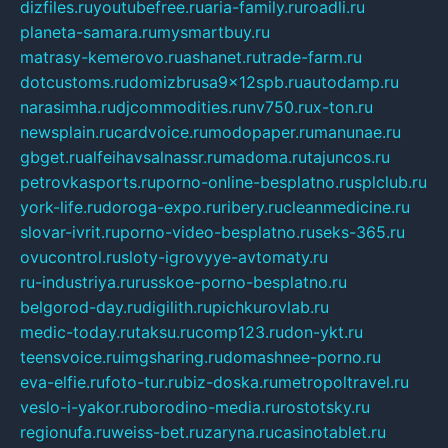
dizfiles.ru
youtubefree.ru
aria-family.ru
roadli.ru
planeta-samara.ru
mysmartbuy.ru
matrasy-kemerovo.ru
ashanet.ru
trade-farm.ru
dotcustoms.ru
domizbrusa9x12spb.ru
autodamp.ru
narasimha.ru
djcommodities.ru
nv750.ru
x-ton.ru
newsplain.ru
cardvoice.ru
modopaper.ru
manunae.ru
gbget.ru
alfeihavsalnassr.ru
madoma.ru
tajuncos.ru
petrovkasports.ru
porno-online-besplatno.ru
splclub.ru
york-life.ru
doroga-expo.ru
ribery.ru
cleanmedicine.ru
slovar-ivrit.ru
porno-video-besplatno.ru
seks-365.ru
ovucontrol.ru
sloty-igrovyye-avtomaty.ru
ru-industriya.ru
russkoe-porno-besplatno.ru
belgorod-day.ru
digilith.ru
pichkurovlab.ru
medic-today.ru
taksu.ru
comp123.ru
don-ykt.ru
teensvoice.ru
imgsharing.ru
domashnee-porno.ru
eva-elfie.ru
foto-tur.ru
biz-doska.ru
metropoltravel.ru
veslo-i-yakor.ru
borodino-media.ru
rostotsky.ru
regionufa.ru
weiss-bet.ru
zaryna.ru
casinotablet.ru