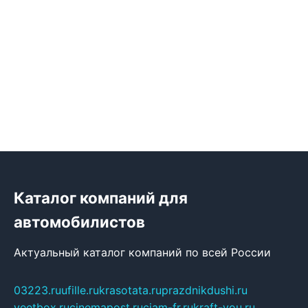
Каталог компаний для
автомобилистов
Актуальный каталог компаний по всей России
03223.ru
ufille.ru
krasotata.ru
prazdnikdushi.ru
veetbox.ru
cinemapost.ru
ciam-fr.ru
kraft-you.ru