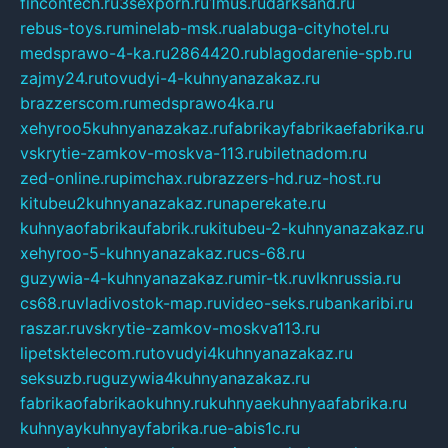
fincontech.ru
3sexporn.ru
1mus.ru
darksand.ru
rebus-toys.ru
minelab-msk.ru
alabuga-cityhotel.ru
medsprawo-4-ka.ru
2864420.ru
blagodarenie-spb.ru
zajmy24.ru
tovudyi-4-kuhnyanazakaz.ru
brazzerscom.ru
medsprawo4ka.ru
xehyroo5kuhnyanazakaz.ru
fabrikayfabrikaefabrika.ru
vskrytie-zamkov-moskva-113.ru
biletnadom.ru
zed-online.ru
pimchax.ru
brazzers-hd.ru
z-host.ru
kitubeu2kuhnyanazakaz.ru
naperekate.ru
kuhnyaofabrikaufabrik.ru
kitubeu-2-kuhnyanazakaz.ru
xehyroo-5-kuhnyanazakaz.ru
cs-68.ru
guzywia-4-kuhnyanazakaz.ru
mir-tk.ru
vlknrussia.ru
cs68.ru
vladivostok-map.ru
video-seks.ru
bankaribi.ru
raszar.ru
vskrytie-zamkov-moskva113.ru
lipetsktelecom.ru
tovudyi4kuhnyanazakaz.ru
seksuzb.ru
guzywia4kuhnyanazakaz.ru
fabrikaofabrikaokuhny.ru
kuhnyaekuhnyaafabrika.ru
kuhnyaykuhnyayfabrika.ru
e-abis1c.ru