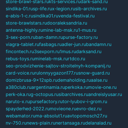
store-brawl-stars.ru
kts-services.ru
dark-sand.ru
sindika-01.ru
sp-life.ru
x-legion.ru
sib-archives.ru
e-abis-1-c.ru
sindika01.ru
venda-festival.ru
store-brawlstars.ru
dooraleksandria.ru
antenna-highly.ru
mine-lab-msk.ru
1-mus.ru
3-sex-porn.ru
ban-damn.ru
purse-factory.ru
viagra-tablet.ru
fasbags.ru
adler-jun.ru
bandamn.ru
fincontech.ru
3sexporn.ru
1mus.ru
darksand.ru
rebus-toys.ru
minelab-msk.ru
rtdco.ru
seo-prodvizhenie-sajtov-stroitelnyh-kompanij.ru
card-voice.ru
rulonnyygazon177.ru
snow-guard.ru
domizbrusa-9x12spb.ru
demaholding.ru
aalse.ru
a380club.ru
argentinamia.ru
perkoka.ru
movie-one.ru
perk-oka.ru
g-octopus.ru
sibarchives.ru
andreislyusar.ru
naruto-x.ru
pursefactory.ru
tor-lyubov-i-grom.ru
spayderhed-2022.ru
movieone.ru
evro-dez.ru
webamator.ru
ma-absolut1.ru
avtopomosch27.ru
nv-750.ru
news-plain.ru
nertansaga.ru
delanalad.ru