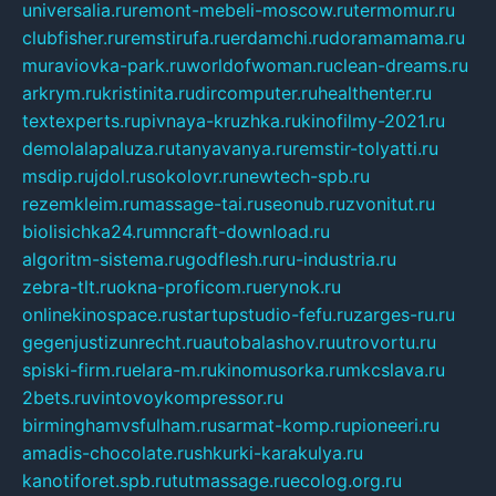
universalia.ru
remont-mebeli-moscow.ru
termomur.ru
clubfisher.ru
remstirufa.ru
erdamchi.ru
doramamama.ru
muraviovka-park.ru
worldofwoman.ru
clean-dreams.ru
arkrym.ru
kristinita.ru
dircomputer.ru
healthenter.ru
textexperts.ru
pivnaya-kruzhka.ru
kinofilmy-2021.ru
demolalapaluza.ru
tanyavanya.ru
remstir-tolyatti.ru
msdip.ru
jdol.ru
sokolovr.ru
newtech-spb.ru
rezemkleim.ru
massage-tai.ru
seonub.ru
zvonitut.ru
biolisichka24.ru
mncraft-download.ru
algoritm-sistema.ru
godflesh.ru
ru-industria.ru
zebra-tlt.ru
okna-proficom.ru
erynok.ru
onlinekinospace.ru
startupstudio-fefu.ru
zarges-ru.ru
gegenjustizunrecht.ru
autobalashov.ru
utrovortu.ru
spiski-firm.ru
elara-m.ru
kinomusorka.ru
mkcslava.ru
2bets.ru
vintovoykompressor.ru
birminghamvsfulham.ru
sarmat-komp.ru
pioneeri.ru
amadis-chocolate.ru
shkurki-karakulya.ru
kanotiforet.spb.ru
tutmassage.ru
ecolog.org.ru