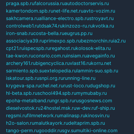
praga.spb.ru
falcorussia.ru
autodoctorservis.ru
kamertondom.spb.ru
net-life.net.ru
avto-vozim.ru
sakhcamera.ru
alliance-electro.spb.ru
stroyavt.ru
controlweb1.ru
tdsak74.ru
kinzozo-ru.ru
kvotka.ru
iron-snab.ru
costa-bella.ru
eugrus.pp.ru
associaciya39.ru
primexpo.spb.ru
bezmorchin.ru
ia2.ru
cpt21.ru
ispecspb.ru
regahost.ru
kolosok-elita.ru
tae-kwon.ru
consrio.com.ru
insiam.ru
avegainfo.ru
archery161.ru
bigencyclica.ru
vlast16.ru
korru.net
sarmiento.spb.su
extelopedia.ru
lammin-suo.spb.ru
iskatour.spb.ru
snpi.org.ru
running-line.ru
krygeva-spa.ru
chel.net.ru
rust-loco.ru
dugshop.ru
hl-beta.spb.ru
school494.spb.ru
mymubaby.ru
epoha-metalband.ru
ngr.spb.ru
rusgosnews.com
dieselvostok.ru
24hostel.msk.ru
w-dev.ru
f-ship.ru
regsmi.ru
filmnetwork.ru
malinasp.ru
kinosvin.ru
h2o-salon.ru
malutkayork.ru
deltaprim.spb.ru
tango-perm.ru
gooddir.ru
sgv.su
multiki-online.com