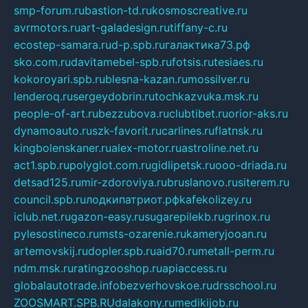
smp-forum.ru
bastion-td.ru
kosmoscreative.ru
avrmotors.ru
art-galadesign.ru
tiffany-c.ru
ecostep-samara.ru
d-p.spb.ru
галактика73.рф
sko.com.ru
davitamebel-spb.ru
fotsis.ru
tesiaes.ru
kokoroyari.spb.ru
blesna-kazan.ru
mossilver.ru
lenderoq.ru
sergeydobrin.ru
tochkazvuka.msk.ru
people-of-art.ru
bezzubova.ru
clubtibet.ru
orior-aks.ru
dynamoauto.ru
szk-favorit.ru
carlines.ru
flatnsk.ru
kingbolenskaner.ru
alex-motor.ru
astroline.net.ru
act1.spb.ru
polyglot.com.ru
gidlipetsk.ru
ooo-driada.ru
detsad125.ru
mir-zdoroviya.ru
bruslanovo.ru
siterem.ru
council.spb.ru
лодкипатриот.рф
kafekolizey.ru
iclub.net.ru
gazon-easy.ru
sugarepilekb.ru
grinox.ru
pylesostineco.ru
msts-ozarenie.ru
kameryjooan.ru
artemovskij.ru
dopler.spb.ru
aid70.ru
metall-perm.ru
ndm.msk.ru
ratingzooshop.ru
apiaccess.ru
globalautotrade.info
bezverhovskoe.ru
drsschool.ru
ZOOSMART.SPB.RU
dalakony.ru
medikijob.ru