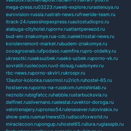
mega-press.ru
03223.ru
web-explore.ru
rastenuya.ru
eurovision-russia.ru
strah-news.ru
freeride-team.ru
itrack-24.ru
sexshopexpress.ru
autostudiopro.ru
alabuga-cityhotel.ru
pornv.ru
atlantpereezd.ru
bud-em-znakomye.ru
a-cdc.ru
elektrostal-news.ru
korolevremont-market.ru
budem-znakomye.ru
oooagrosnab.ru
fpodaso.ru
emfire.ru
pro-otdelky.ru
ukrasotki.ru
seksuzbek.ru
seks-uzbek.ru
porno-vk.ru
sovratili.ru
olecoon.ru
vd-dosug.ru
adonyev.ru
rbc-news.ru
porno-skvirt.ru
krospr.ru
13autor-kolonka.ru
sormol.ru
2rich.ru
hostel-65.ru
hostserve.ru
porno-na-russkom.ru
mishinlab.ru
neznobi.ru
bigfatcc.ru
habble.ru
starbucksvia.ru
delfinet.ru
silvernano.ru
elestal.ru
vektor-doroga.ru
velotrenajery.ru
pronso54.ru
lenasever.ru
lovinskix.ru
show-pets.ru
smartnews03.ru
discofoxworld.ru
miraclecoon.ru
pongup.ru
hostel65.ru
liura.ru
glasspb.ru