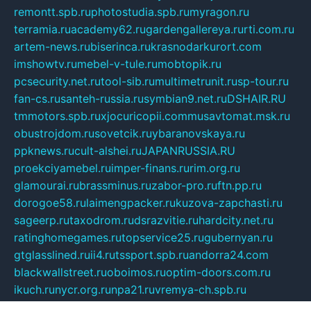
remontt.spb.ru
photostudia.spb.ru
myragon.ru
terramia.ru
academy62.ru
gardengallereya.ru
rti.com.ru
artem-news.ru
biserinca.ru
krasnodarkurort.com
imshowtv.ru
mebel-v-tule.ru
mobtopik.ru
pcsecurity.net.ru
tool-sib.ru
multimetrunit.ru
sp-tour.ru
fan-cs.ru
santeh-russia.ru
symbian9.net.ru
DSHAIR.RU
tmmotors.spb.ru
xjocuricopii.com
musavtomat.msk.ru
obustrojdom.ru
sovetcik.ru
ybaranovskaya.ru
ppknews.ru
cult-alshei.ru
JAPANRUSSIA.RU
proekciyamebel.ru
imper-finans.ru
rim.org.ru
glamourai.ru
brassminus.ru
zabor-pro.ru
ftn.pp.ru
dorogoe58.ru
laimengpacker.ru
kuzova-zapchasti.ru
sageerp.ru
taxodrom.ru
dsrazvitie.ru
hardcity.net.ru
ratinghomegames.ru
topservice25.ru
gubernyan.ru
gtglasslined.ru
ii4.ru
tssport.spb.ru
andorra24.com
blackwallstreet.ru
oboimos.ru
optim-doors.com.ru
ikuch.ru
nycr.org.ru
npa21.ru
vremya-ch.spb.ru
desert000.ru
ivtorgi.ru
ifiori.ru
catalog-statei.ru