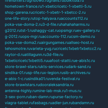
firehunters.ru
gribowo.ru
gnalis.ru
bulkitula.ru
hometown-france.ru
1-xbeticricetc-1-xbetti-5.ru
shop-garena.ru
cricetc-1-xbetr-1-xbetcc-2.ru
one-life-story.ru
top-halyava.ru
accounts112.ru
poka-vse-doma-2.ru
3-d-file.ru
hahahaharms.ru
g2012.ru
tst-1.ru
shaggy-cat.ru
opsmgr.ru
ev-gallery.ru
g-2012.ru
ops-mgr.ru
accounts-112.ru
csm-demo.ru
poka-vse-doma2.ru
airgungames.ru
allseo-host.ru
tehosmotre.ru
varieta-yug.ru
cricetc1xbetr1xbetcc2.ru
raytor-d.ru
atillagunn.ru
3d-file.ru
1xbeticricetc1xbetti5.ru
uafoot-statti.ru
e-abis1c.ru
store-brawl-stars.ru
kts-services.ru
dark-sand.ru
sindika-01.ru
sp-life.ru
x-legion.ru
sib-archives.ru
e-abis-1-c.ru
sindika01.ru
venda-festival.ru
store-brawlstars.ru
dooraleksandria.ru
antenna-highly.ru
mine-lab-msk.ru
1-mus.ru
3-sex-porn.ru
ban-damn.ru
purse-factory.ru
viagra-tablet.ru
fasbags.ru
adler-jun.ru
bandamn.ru