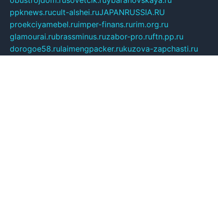
ppknews.ru
cult-alshei.ru
JAPANRUSSIA.RU
proekciyamebel.ru
imper-finans.ru
rim.org.ru
glamourai.ru
brassminus.ru
zabor-pro.ru
ftn.pp.ru
dorogoe58.ru
laimengpacker.ru
kuzova-zapchasti.ru
sageerp.ru
taxodrom.ru
dsrazvitie.ru
hardcity.net.ru
ratinghomegames.ru
topservice25.ru
gubernyan.ru
gtglasslined.ru
ii4.ru
tssport.spb.ru
andorra24.com
blackwallstreet.ru
oboimos.ru
optim-doors.com.ru
ikuch.ru
nycr.org.ru
npa21.ru
vremya-ch.spb.ru
desert000.ru
ivtorgi.ru
ifiori.ru
catalog-statei.ru
dcv.org.ru
spetsmaster174.ru
ipkameryhiseeu.ru
dum26.ru
ruspol.spb.ru
fr-opendp.ru
kam-solnyshko.ru
cheyenne-arapaho.ru
sevzapmetal.spb.ru
ted-lapidus.spb.ru
parasite-eliminator.ru
sigma-complete.ru
modernworld.ru
dama-moda.ru
eholot-group.ru
sk-nvkz.ru
DRONGOLD.RU
democratia2.ru
i-farmer.ru
mass-sport.org