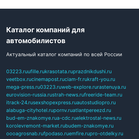
Каталог компаний для
автомобилистов
Актуальный каталог компаний по всей России
03223.ru
ufille.ru
krasotata.ru
prazdnikdushi.ru
veetbox.ru
cinemapost.ru
ciam-fr.ru
kraft-you.ru
mega-press.ru
03223.ru
web-explore.ru
rastenuya.ru
eurovision-russia.ru
strah-news.ru
freeride-team.ru
itrack-24.ru
sexshopexpress.ru
autostudiopro.ru
alabuga-cityhotel.ru
pornv.ru
atlantpereezd.ru
bud-em-znakomye.ru
a-cdc.ru
elektrostal-news.ru
korolevremont-market.ru
budem-znakomye.ru
oooagrosnab.ru
fpodaso.ru
emfire.ru
pro-otdelky.ru