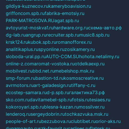
gildiya-kuznecov.ru
kameryboavision.ru
griffoncom.spb.ru
fabrika-emotsiy.ru
PARK-MATROSOVA.RU
agat.spb.ru
avtoyurist-moskva1.ru
hardware.org.ru
схема-авто.рф
dg-lab.ru
angrup.ru
recruiter.spb.ru
music8.spb.ru
krsk124.ru
kubok.spb.ru
romanofforex.ru
analitikaplus.ru
spyonline.ru
zosikamery.ru
sloboda-ural.pp.ru
AUTO-COM.SU
hohota.net
alimy.ru
online-z.com
aromat-vostoka.ru
otdelkaexp.ru
mobilvest.ru
bbd.net.ru
mebelshop.msk.ru
smp-forum.ru
bastion-td.ru
kosmoscreative.ru
avrmotors.ru
art-galadesign.ru
tiffany-c.ru
ecostep-samara.ru
d-p.spb.ru
галактика73.рф
sko.com.ru
davitamebel-spb.ru
fotsis.ru
tesiaes.ru
kokoroyari.spb.ru
blesna-kazan.ru
mossilver.ru
lenderoq.ru
sergeydobrin.ru
tochkazvuka.msk.ru
people-of-art.ru
bezzubova.ru
clubtibet.ru
orior-aks.ru
dynamoauto.ru
szk-favorit.ru
carlines.ru
flatnsk.ru