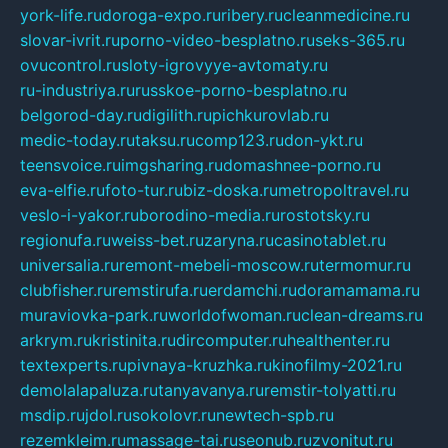
york-life.ru
doroga-expo.ru
ribery.ru
cleanmedicine.ru
slovar-ivrit.ru
porno-video-besplatno.ru
seks-365.ru
ovucontrol.ru
sloty-igrovyye-avtomaty.ru
ru-industriya.ru
russkoe-porno-besplatno.ru
belgorod-day.ru
digilith.ru
pichkurovlab.ru
medic-today.ru
taksu.ru
comp123.ru
don-ykt.ru
teensvoice.ru
imgsharing.ru
domashnee-porno.ru
eva-elfie.ru
foto-tur.ru
biz-doska.ru
metropoltravel.ru
veslo-i-yakor.ru
borodino-media.ru
rostotsky.ru
regionufa.ru
weiss-bet.ru
zaryna.ru
casinotablet.ru
universalia.ru
remont-mebeli-moscow.ru
termomur.ru
clubfisher.ru
remstirufa.ru
erdamchi.ru
doramamama.ru
muraviovka-park.ru
worldofwoman.ru
clean-dreams.ru
arkrym.ru
kristinita.ru
dircomputer.ru
healthenter.ru
textexperts.ru
pivnaya-kruzhka.ru
kinofilmy-2021.ru
demolalapaluza.ru
tanyavanya.ru
remstir-tolyatti.ru
msdip.ru
jdol.ru
sokolovr.ru
newtech-spb.ru
rezemkleim.ru
massage-tai.ru
seonub.ru
zvonitut.ru