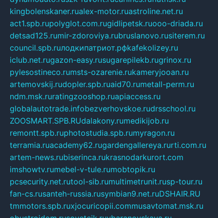
kingbolenskaner.ru
alex-motor.ru
astroline.net.ru
act1.spb.ru
polyglot.com.ru
gidlipetsk.ru
ooo-driada.ru
detsad125.ru
mir-zdoroviya.ru
bruslanovo.ru
siterem.ru
council.spb.ru
лодкипатриот.рф
kafekolizey.ru
iclub.net.ru
gazon-easy.ru
sugarepilekb.ru
grinox.ru
pylesostineco.ru
msts-ozarenie.ru
kameryjooan.ru
artemovskij.ru
dopler.spb.ru
aid70.ru
metall-perm.ru
ndm.msk.ru
ratingzooshop.ru
apiaccess.ru
globalautotrade.info
bezverhovskoe.ru
drsschool.ru
ZOOSMART.SPB.RU
dalakony.ru
medikijob.ru
remontt.spb.ru
photostudia.spb.ru
myragon.ru
terramia.ru
academy62.ru
gardengallereya.ru
rti.com.ru
artem-news.ru
biserinca.ru
krasnodarkurort.com
imshowtv.ru
mebel-v-tule.ru
mobtopik.ru
pcsecurity.net.ru
tool-sib.ru
multimetrunit.ru
sp-tour.ru
fan-cs.ru
santeh-russia.ru
symbian9.net.ru
DSHAIR.RU
tmmotors.spb.ru
xjocuricopii.com
musavtomat.msk.ru
obustrojdom.ru
sovetcik.ru
ybaranovskaya.ru