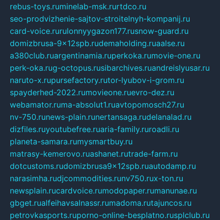
rebus-toys.ru
minelab-msk.ru
rtdco.ru
seo-prodvizhenie-sajtov-stroitelnyh-kompanij.ru
card-voice.ru
rulonnyygazon177.ru
snow-guard.ru
domizbrusa-9x12spb.ru
demaholding.ru
aalse.ru
a380club.ru
argentinamia.ru
perkoka.ru
movie-one.ru
perk-oka.ru
g-octopus.ru
sibarchives.ru
andreislyusar.ru
naruto-x.ru
pursefactory.ru
tor-lyubov-i-grom.ru
spayderhed-2022.ru
movieone.ru
evro-dez.ru
webamator.ru
ma-absolut1.ru
avtopomosch27.ru
nv-750.ru
news-plain.ru
nertansaga.ru
delanalad.ru
dizfiles.ru
youtubefree.ru
aria-family.ru
roadli.ru
planeta-samara.ru
mysmartbuy.ru
matrasy-kemerovo.ru
ashanet.ru
trade-farm.ru
dotcustoms.ru
domizbrusa9x12spb.ru
autodamp.ru
narasimha.ru
djcommodities.ru
nv750.ru
x-ton.ru
newsplain.ru
cardvoice.ru
modopaper.ru
manunae.ru
gbget.ru
alfeihavsalnassr.ru
madoma.ru
tajuncos.ru
petrovkasports.ru
porno-online-besplatno.ru
splclub.ru