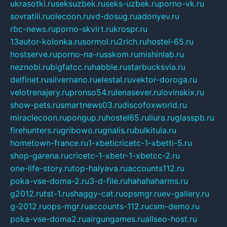
ukrasotki.ru
seksuzbek.ru
seks-uzbek.ru
porno-vk.ru
sovratili.ru
olecoon.ru
vd-dosug.ru
adonyev.ru
rbc-news.ru
porno-skvirt.ru
krospr.ru
13autor-kolonka.ru
sormol.ru
2rich.ru
hostel-65.ru
hostserve.ru
porno-na-russkom.ru
mishinlab.ru
neznobi.ru
bigfatcc.ru
habble.ru
starbucksvia.ru
delfinet.ru
silvernano.ru
elestal.ru
vektor-doroga.ru
velotrenajery.ru
pronso54.ru
lenasever.ru
lovinskix.ru
show-pets.ru
smartnews03.ru
discofoxworld.ru
miraclecoon.ru
pongup.ru
hostel65.ru
liura.ru
glasspb.ru
firehunters.ru
gribowo.ru
gnalis.ru
bulkitula.ru
hometown-france.ru
1-xbeticricetc-1-xbetti-5.ru
shop-garena.ru
cricetc-1-xbetr-1-xbetcc-2.ru
one-life-story.ru
top-halyava.ru
accounts112.ru
poka-vse-doma-2.ru
3-d-file.ru
hahahaharms.ru
g2012.ru
tst-1.ru
shaggy-cat.ru
opsmgr.ru
ev-gallery.ru
g-2012.ru
ops-mgr.ru
accounts-112.ru
csm-demo.ru
poka-vse-doma2.ru
airgungames.ru
allseo-host.ru