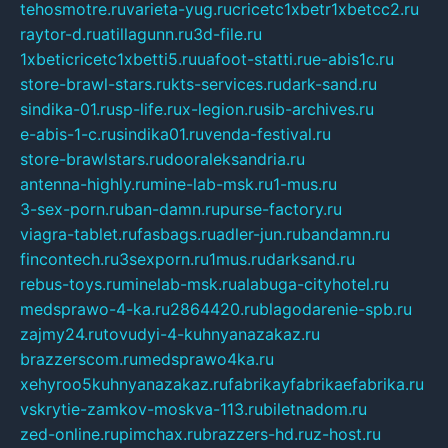
tehosmotre.ru
varieta-yug.ru
cricetc1xbetr1xbetcc2.ru
raytor-d.ru
atillagunn.ru
3d-file.ru
1xbeticricetc1xbetti5.ru
uafoot-statti.ru
e-abis1c.ru
store-brawl-stars.ru
kts-services.ru
dark-sand.ru
sindika-01.ru
sp-life.ru
x-legion.ru
sib-archives.ru
e-abis-1-c.ru
sindika01.ru
venda-festival.ru
store-brawlstars.ru
dooraleksandria.ru
antenna-highly.ru
mine-lab-msk.ru
1-mus.ru
3-sex-porn.ru
ban-damn.ru
purse-factory.ru
viagra-tablet.ru
fasbags.ru
adler-jun.ru
bandamn.ru
fincontech.ru
3sexporn.ru
1mus.ru
darksand.ru
rebus-toys.ru
minelab-msk.ru
alabuga-cityhotel.ru
medsprawo-4-ka.ru
2864420.ru
blagodarenie-spb.ru
zajmy24.ru
tovudyi-4-kuhnyanazakaz.ru
brazzerscom.ru
medsprawo4ka.ru
xehyroo5kuhnyanazakaz.ru
fabrikayfabrikaefabrika.ru
vskrytie-zamkov-moskva-113.ru
biletnadom.ru
zed-online.ru
pimchax.ru
brazzers-hd.ru
z-host.ru