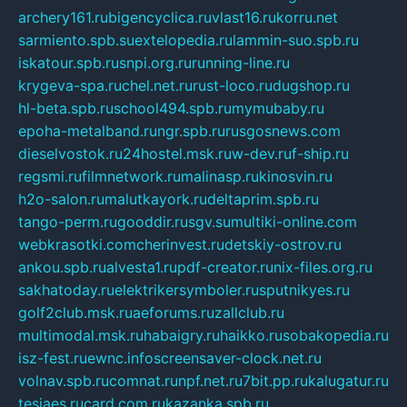
archery161.ru
bigencyclica.ru
vlast16.ru
korru.net
sarmiento.spb.su
extelopedia.ru
lammin-suo.spb.ru
iskatour.spb.ru
snpi.org.ru
running-line.ru
krygeva-spa.ru
chel.net.ru
rust-loco.ru
dugshop.ru
hl-beta.spb.ru
school494.spb.ru
mymubaby.ru
epoha-metalband.ru
ngr.spb.ru
rusgosnews.com
dieselvostok.ru
24hostel.msk.ru
w-dev.ru
f-ship.ru
regsmi.ru
filmnetwork.ru
malinasp.ru
kinosvin.ru
h2o-salon.ru
malutkayork.ru
deltaprim.spb.ru
tango-perm.ru
gooddir.ru
sgv.su
multiki-online.com
webkrasotki.com
cherinvest.ru
detskiy-ostrov.ru
ankou.spb.ru
alvesta1.ru
pdf-creator.ru
nix-files.org.ru
sakhatoday.ru
elektrikersymboler.ru
sputnikyes.ru
golf2club.msk.ru
aeforums.ru
zallclub.ru
multimodal.msk.ru
habaigry.ru
haikko.ru
sobakopedia.ru
isz-fest.ru
ewnc.info
screensaver-clock.net.ru
volnav.spb.ru
comnat.ru
npf.net.ru
7bit.pp.ru
kalugatur.ru
tesiaes.ru
card.com.ru
kazanka.spb.ru