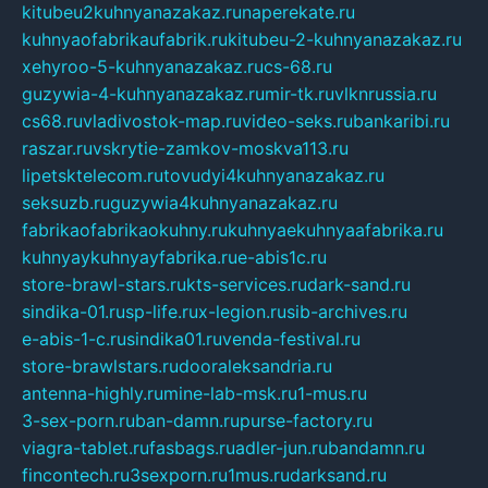
kitubeu2kuhnyanazakaz.ru
naperekate.ru
kuhnyaofabrikaufabrik.ru
kitubeu-2-kuhnyanazakaz.ru
xehyroo-5-kuhnyanazakaz.ru
cs-68.ru
guzywia-4-kuhnyanazakaz.ru
mir-tk.ru
vlknrussia.ru
cs68.ru
vladivostok-map.ru
video-seks.ru
bankaribi.ru
raszar.ru
vskrytie-zamkov-moskva113.ru
lipetsktelecom.ru
tovudyi4kuhnyanazakaz.ru
seksuzb.ru
guzywia4kuhnyanazakaz.ru
fabrikaofabrikaokuhny.ru
kuhnyaekuhnyaafabrika.ru
kuhnyaykuhnyayfabrika.ru
e-abis1c.ru
store-brawl-stars.ru
kts-services.ru
dark-sand.ru
sindika-01.ru
sp-life.ru
x-legion.ru
sib-archives.ru
e-abis-1-c.ru
sindika01.ru
venda-festival.ru
store-brawlstars.ru
dooraleksandria.ru
antenna-highly.ru
mine-lab-msk.ru
1-mus.ru
3-sex-porn.ru
ban-damn.ru
purse-factory.ru
viagra-tablet.ru
fasbags.ru
adler-jun.ru
bandamn.ru
fincontech.ru
3sexporn.ru
1mus.ru
darksand.ru