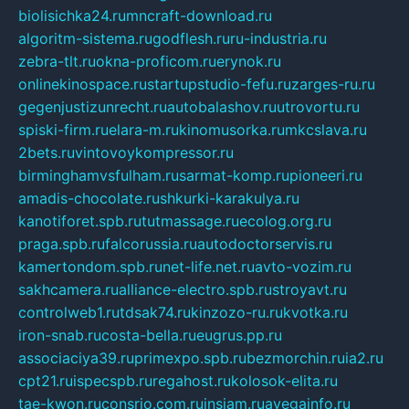
biolisichka24.ru
mncraft-download.ru
algoritm-sistema.ru
godflesh.ru
ru-industria.ru
zebra-tlt.ru
okna-proficom.ru
erynok.ru
onlinekinospace.ru
startupstudio-fefu.ru
zarges-ru.ru
gegenjustizunrecht.ru
autobalashov.ru
utrovortu.ru
spiski-firm.ru
elara-m.ru
kinomusorka.ru
mkcslava.ru
2bets.ru
vintovoykompressor.ru
birminghamvsfulham.ru
sarmat-komp.ru
pioneeri.ru
amadis-chocolate.ru
shkurki-karakulya.ru
kanotiforet.spb.ru
tutmassage.ru
ecolog.org.ru
praga.spb.ru
falcorussia.ru
autodoctorservis.ru
kamertondom.spb.ru
net-life.net.ru
avto-vozim.ru
sakhcamera.ru
alliance-electro.spb.ru
stroyavt.ru
controlweb1.ru
tdsak74.ru
kinzozo-ru.ru
kvotka.ru
iron-snab.ru
costa-bella.ru
eugrus.pp.ru
associaciya39.ru
primexpo.spb.ru
bezmorchin.ru
ia2.ru
cpt21.ru
ispecspb.ru
regahost.ru
kolosok-elita.ru
tae-kwon.ru
consrio.com.ru
insiam.ru
avegainfo.ru