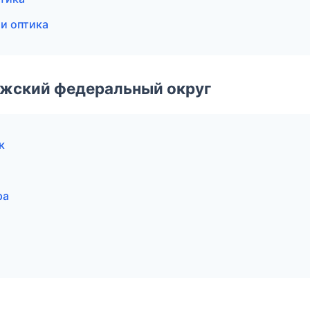
 и оптика
лжский федеральный округ
к
ра