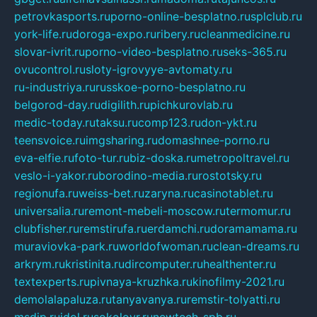
petrovkasports.ru
porno-online-besplatno.ru
splclub.ru
york-life.ru
doroga-expo.ru
ribery.ru
cleanmedicine.ru
slovar-ivrit.ru
porno-video-besplatno.ru
seks-365.ru
ovucontrol.ru
sloty-igrovyye-avtomaty.ru
ru-industriya.ru
russkoe-porno-besplatno.ru
belgorod-day.ru
digilith.ru
pichkurovlab.ru
medic-today.ru
taksu.ru
comp123.ru
don-ykt.ru
teensvoice.ru
imgsharing.ru
domashnee-porno.ru
eva-elfie.ru
foto-tur.ru
biz-doska.ru
metropoltravel.ru
veslo-i-yakor.ru
borodino-media.ru
rostotsky.ru
regionufa.ru
weiss-bet.ru
zaryna.ru
casinotablet.ru
universalia.ru
remont-mebeli-moscow.ru
termomur.ru
clubfisher.ru
remstirufa.ru
erdamchi.ru
doramamama.ru
muraviovka-park.ru
worldofwoman.ru
clean-dreams.ru
arkrym.ru
kristinita.ru
dircomputer.ru
healthenter.ru
textexperts.ru
pivnaya-kruzhka.ru
kinofilmy-2021.ru
demolalapaluza.ru
tanyavanya.ru
remstir-tolyatti.ru
msdip.ru
jdol.ru
sokolovr.ru
newtech-spb.ru