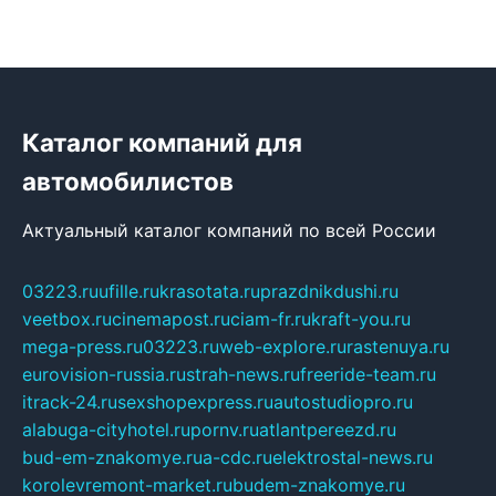
Каталог компаний для
автомобилистов
Актуальный каталог компаний по всей России
03223.ru
ufille.ru
krasotata.ru
prazdnikdushi.ru
veetbox.ru
cinemapost.ru
ciam-fr.ru
kraft-you.ru
mega-press.ru
03223.ru
web-explore.ru
rastenuya.ru
eurovision-russia.ru
strah-news.ru
freeride-team.ru
itrack-24.ru
sexshopexpress.ru
autostudiopro.ru
alabuga-cityhotel.ru
pornv.ru
atlantpereezd.ru
bud-em-znakomye.ru
a-cdc.ru
elektrostal-news.ru
korolevremont-market.ru
budem-znakomye.ru