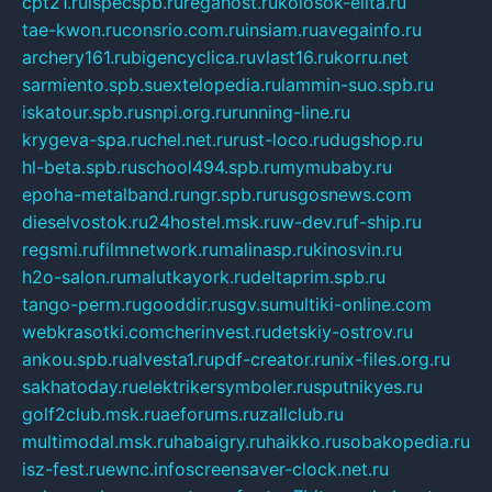
cpt21.ru
ispecspb.ru
regahost.ru
kolosok-elita.ru
tae-kwon.ru
consrio.com.ru
insiam.ru
avegainfo.ru
archery161.ru
bigencyclica.ru
vlast16.ru
korru.net
sarmiento.spb.su
extelopedia.ru
lammin-suo.spb.ru
iskatour.spb.ru
snpi.org.ru
running-line.ru
krygeva-spa.ru
chel.net.ru
rust-loco.ru
dugshop.ru
hl-beta.spb.ru
school494.spb.ru
mymubaby.ru
epoha-metalband.ru
ngr.spb.ru
rusgosnews.com
dieselvostok.ru
24hostel.msk.ru
w-dev.ru
f-ship.ru
regsmi.ru
filmnetwork.ru
malinasp.ru
kinosvin.ru
h2o-salon.ru
malutkayork.ru
deltaprim.spb.ru
tango-perm.ru
gooddir.ru
sgv.su
multiki-online.com
webkrasotki.com
cherinvest.ru
detskiy-ostrov.ru
ankou.spb.ru
alvesta1.ru
pdf-creator.ru
nix-files.org.ru
sakhatoday.ru
elektrikersymboler.ru
sputnikyes.ru
golf2club.msk.ru
aeforums.ru
zallclub.ru
multimodal.msk.ru
habaigry.ru
haikko.ru
sobakopedia.ru
isz-fest.ru
ewnc.info
screensaver-clock.net.ru