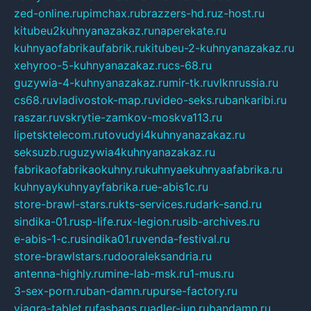
zed-online.ru
pimchax.ru
brazzers-hd.ru
z-host.ru
kitubeu2kuhnyanazakaz.ru
naperekate.ru
kuhnyaofabrikaufabrik.ru
kitubeu-2-kuhnyanazakaz.ru
xehyroo-5-kuhnyanazakaz.ru
cs-68.ru
guzywia-4-kuhnyanazakaz.ru
mir-tk.ru
vlknrussia.ru
cs68.ru
vladivostok-map.ru
video-seks.ru
bankaribi.ru
raszar.ru
vskrytie-zamkov-moskva113.ru
lipetsktelecom.ru
tovudyi4kuhnyanazakaz.ru
seksuzb.ru
guzywia4kuhnyanazakaz.ru
fabrikaofabrikaokuhny.ru
kuhnyaekuhnyaafabrika.ru
kuhnyaykuhnyayfabrika.ru
e-abis1c.ru
store-brawl-stars.ru
kts-services.ru
dark-sand.ru
sindika-01.ru
sp-life.ru
x-legion.ru
sib-archives.ru
e-abis-1-c.ru
sindika01.ru
venda-festival.ru
store-brawlstars.ru
dooraleksandria.ru
antenna-highly.ru
mine-lab-msk.ru
1-mus.ru
3-sex-porn.ru
ban-damn.ru
purse-factory.ru
viagra-tablet.ru
fasbags.ru
adler-jun.ru
bandamn.ru