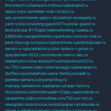
fincontech.ru
3sexporn.ru
1mus.ru
darksand.ru
rebus-toys.ru
minelab-msk.ru
rtdco.ru
seo-prodvizhenie-sajtov-stroitelnyh-kompanij.ru
card-voice.ru
rulonnyygazon177.ru
snow-guard.ru
domizbrusa-9x12spb.ru
demaholding.ru
aalse.ru
a380club.ru
argentinamia.ru
perkoka.ru
movie-one.ru
perk-oka.ru
g-octopus.ru
sibarchives.ru
andreislyusar.ru
naruto-x.ru
pursefactory.ru
tor-lyubov-i-grom.ru
spayderhed-2022.ru
movieone.ru
evro-dez.ru
webamator.ru
ma-absolut1.ru
avtopomosch27.ru
nv-750.ru
news-plain.ru
nertansaga.ru
delanalad.ru
dizfiles.ru
youtubefree.ru
aria-family.ru
roadli.ru
planeta-samara.ru
mysmartbuy.ru
matrasy-kemerovo.ru
ashanet.ru
trade-farm.ru
dotcustoms.ru
domizbrusa9x12spb.ru
autodamp.ru
narasimha.ru
djcommodities.ru
nv750.ru
x-ton.ru
newsplain.ru
cardvoice.ru
modopaper.ru
manunae.ru
gbget.ru
alfeihavsalnassr.ru
madoma.ru
tajuncos.ru