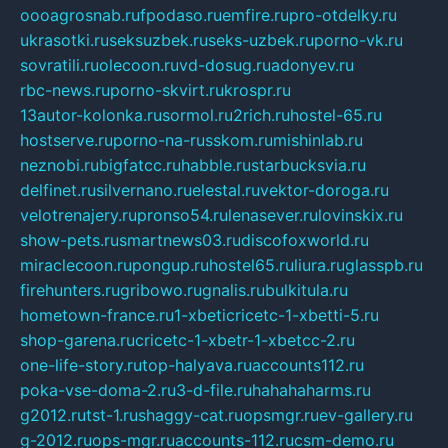
oooagrosnab.ru
fpodaso.ru
emfire.ru
pro-otdelky.ru
ukrasotki.ru
seksuzbek.ru
seks-uzbek.ru
porno-vk.ru
sovratili.ru
olecoon.ru
vd-dosug.ru
adonyev.ru
rbc-news.ru
porno-skvirt.ru
krospr.ru
13autor-kolonka.ru
sormol.ru
2rich.ru
hostel-65.ru
hostserve.ru
porno-na-russkom.ru
mishinlab.ru
neznobi.ru
bigfatcc.ru
habble.ru
starbucksvia.ru
delfinet.ru
silvernano.ru
elestal.ru
vektor-doroga.ru
velotrenajery.ru
pronso54.ru
lenasever.ru
lovinskix.ru
show-pets.ru
smartnews03.ru
discofoxworld.ru
miraclecoon.ru
pongup.ru
hostel65.ru
liura.ru
glasspb.ru
firehunters.ru
gribowo.ru
gnalis.ru
bulkitula.ru
hometown-france.ru
1-xbeticricetc-1-xbetti-5.ru
shop-garena.ru
cricetc-1-xbetr-1-xbetcc-2.ru
one-life-story.ru
top-halyava.ru
accounts112.ru
poka-vse-doma-2.ru
3-d-file.ru
hahahaharms.ru
g2012.ru
tst-1.ru
shaggy-cat.ru
opsmgr.ru
ev-gallery.ru
g-2012.ru
ops-mgr.ru
accounts-112.ru
csm-demo.ru