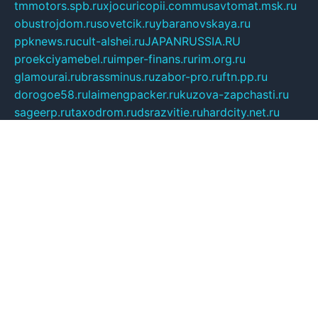
tmmotors.spb.ru
xjocuricopii.com
musavtomat.msk.ru
obustrojdom.ru
sovetcik.ru
ybaranovskaya.ru
ppknews.ru
cult-alshei.ru
JAPANRUSSIA.RU
proekciyamebel.ru
imper-finans.ru
rim.org.ru
glamourai.ru
brassminus.ru
zabor-pro.ru
ftn.pp.ru
dorogoe58.ru
laimengpacker.ru
kuzova-zapchasti.ru
sageerp.ru
taxodrom.ru
dsrazvitie.ru
hardcity.net.ru
ratinghomegames.ru
topservice25.ru
gubernyan.ru
gtglasslined.ru
ii4.ru
tssport.spb.ru
andorra24.com
blackwallstreet.ru
oboimos.ru
optim-doors.com.ru
ikuch.ru
nycr.org.ru
npa21.ru
vremya-ch.spb.ru
desert000.ru
ivtorgi.ru
ifiori.ru
catalog-statei.ru
dcv.org.ru
spetsmaster174.ru
ipkameryhiseeu.ru
dum26.ru
ruspol.spb.ru
fr-opendp.ru
kam-solnyshko.ru
cheyenne-arapaho.ru
sevzapmetal.spb.ru
ted-lapidus.spb.ru
parasite-eliminator.ru
sigma-complete.ru
modernworld.ru
dama-moda.ru
eholot-group.ru
sk-nvkz.ru
DRONGOLD.RU