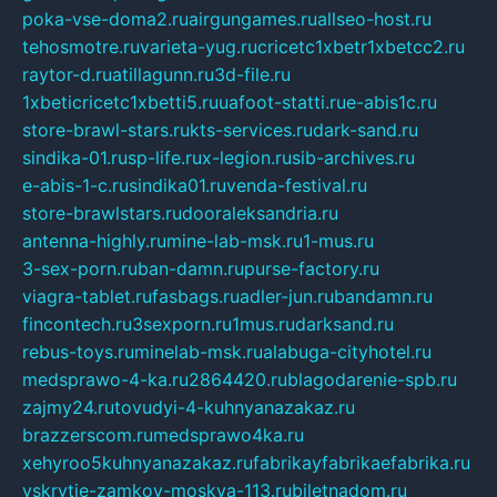
poka-vse-doma2.ru
airgungames.ru
allseo-host.ru
tehosmotre.ru
varieta-yug.ru
cricetc1xbetr1xbetcc2.ru
raytor-d.ru
atillagunn.ru
3d-file.ru
1xbeticricetc1xbetti5.ru
uafoot-statti.ru
e-abis1c.ru
store-brawl-stars.ru
kts-services.ru
dark-sand.ru
sindika-01.ru
sp-life.ru
x-legion.ru
sib-archives.ru
e-abis-1-c.ru
sindika01.ru
venda-festival.ru
store-brawlstars.ru
dooraleksandria.ru
antenna-highly.ru
mine-lab-msk.ru
1-mus.ru
3-sex-porn.ru
ban-damn.ru
purse-factory.ru
viagra-tablet.ru
fasbags.ru
adler-jun.ru
bandamn.ru
fincontech.ru
3sexporn.ru
1mus.ru
darksand.ru
rebus-toys.ru
minelab-msk.ru
alabuga-cityhotel.ru
medsprawo-4-ka.ru
2864420.ru
blagodarenie-spb.ru
zajmy24.ru
tovudyi-4-kuhnyanazakaz.ru
brazzerscom.ru
medsprawo4ka.ru
xehyroo5kuhnyanazakaz.ru
fabrikayfabrikaefabrika.ru
vskrytie-zamkov-moskva-113.ru
biletnadom.ru