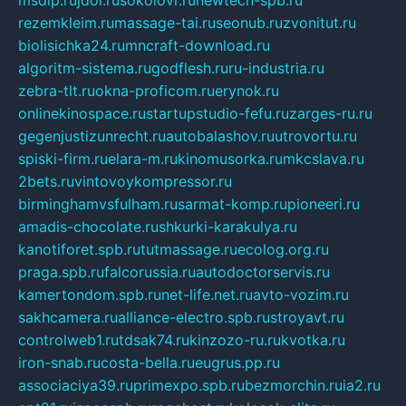
rezemkleim.ru
massage-tai.ru
seonub.ru
zvonitut.ru
biolisichka24.ru
mncraft-download.ru
algoritm-sistema.ru
godflesh.ru
ru-industria.ru
zebra-tlt.ru
okna-proficom.ru
erynok.ru
onlinekinospace.ru
startupstudio-fefu.ru
zarges-ru.ru
gegenjustizunrecht.ru
autobalashov.ru
utrovortu.ru
spiski-firm.ru
elara-m.ru
kinomusorka.ru
mkcslava.ru
2bets.ru
vintovoykompressor.ru
birminghamvsfulham.ru
sarmat-komp.ru
pioneeri.ru
amadis-chocolate.ru
shkurki-karakulya.ru
kanotiforet.spb.ru
tutmassage.ru
ecolog.org.ru
praga.spb.ru
falcorussia.ru
autodoctorservis.ru
kamertondom.spb.ru
net-life.net.ru
avto-vozim.ru
sakhcamera.ru
alliance-electro.spb.ru
stroyavt.ru
controlweb1.ru
tdsak74.ru
kinzozo-ru.ru
kvotka.ru
iron-snab.ru
costa-bella.ru
eugrus.pp.ru
associaciya39.ru
primexpo.spb.ru
bezmorchin.ru
ia2.ru