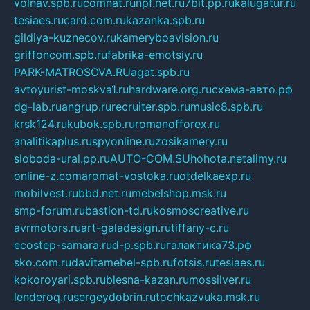
volnav.spb.ru
comnat.ru
npf.net.ru
7bit.pp.ru
kalugatur.ru
tesiaes.ru
card.com.ru
kazanka.spb.ru
gildiya-kuznecov.ru
kameryboavision.ru
griffoncom.spb.ru
fabrika-emotsiy.ru
PARK-MATROSOVA.RU
agat.spb.ru
avtoyurist-moskva1.ru
hardware.org.ru
схема-авто.рф
dg-lab.ru
angrup.ru
recruiter.spb.ru
music8.spb.ru
krsk124.ru
kubok.spb.ru
romanofforex.ru
analitikaplus.ru
spyonline.ru
zosikamery.ru
sloboda-ural.pp.ru
AUTO-COM.SU
hohota.net
alimy.ru
online-z.com
aromat-vostoka.ru
otdelkaexp.ru
mobilvest.ru
bbd.net.ru
mebelshop.msk.ru
smp-forum.ru
bastion-td.ru
kosmoscreative.ru
avrmotors.ru
art-galadesign.ru
tiffany-c.ru
ecostep-samara.ru
d-p.spb.ru
галактика73.рф
sko.com.ru
davitamebel-spb.ru
fotsis.ru
tesiaes.ru
kokoroyari.spb.ru
blesna-kazan.ru
mossilver.ru
lenderoq.ru
sergeydobrin.ru
tochkazvuka.msk.ru