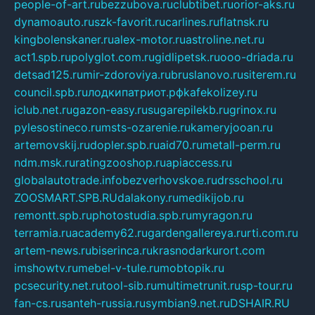
people-of-art.ru
bezzubova.ru
clubtibet.ru
orior-aks.ru
dynamoauto.ru
szk-favorit.ru
carlines.ru
flatnsk.ru
kingbolenskaner.ru
alex-motor.ru
astroline.net.ru
act1.spb.ru
polyglot.com.ru
gidlipetsk.ru
ooo-driada.ru
detsad125.ru
mir-zdoroviya.ru
bruslanovo.ru
siterem.ru
council.spb.ru
лодкипатриот.рф
kafekolizey.ru
iclub.net.ru
gazon-easy.ru
sugarepilekb.ru
grinox.ru
pylesostineco.ru
msts-ozarenie.ru
kameryjooan.ru
artemovskij.ru
dopler.spb.ru
aid70.ru
metall-perm.ru
ndm.msk.ru
ratingzooshop.ru
apiaccess.ru
globalautotrade.info
bezverhovskoe.ru
drsschool.ru
ZOOSMART.SPB.RU
dalakony.ru
medikijob.ru
remontt.spb.ru
photostudia.spb.ru
myragon.ru
terramia.ru
academy62.ru
gardengallereya.ru
rti.com.ru
artem-news.ru
biserinca.ru
krasnodarkurort.com
imshowtv.ru
mebel-v-tule.ru
mobtopik.ru
pcsecurity.net.ru
tool-sib.ru
multimetrunit.ru
sp-tour.ru
fan-cs.ru
santeh-russia.ru
symbian9.net.ru
DSHAIR.RU