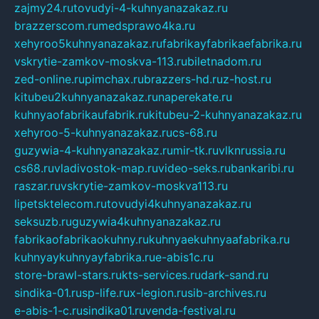
zajmy24.ru
tovudyi-4-kuhnyanazakaz.ru
brazzerscom.ru
medsprawo4ka.ru
xehyroo5kuhnyanazakaz.ru
fabrikayfabrikaefabrika.ru
vskrytie-zamkov-moskva-113.ru
biletnadom.ru
zed-online.ru
pimchax.ru
brazzers-hd.ru
z-host.ru
kitubeu2kuhnyanazakaz.ru
naperekate.ru
kuhnyaofabrikaufabrik.ru
kitubeu-2-kuhnyanazakaz.ru
xehyroo-5-kuhnyanazakaz.ru
cs-68.ru
guzywia-4-kuhnyanazakaz.ru
mir-tk.ru
vlknrussia.ru
cs68.ru
vladivostok-map.ru
video-seks.ru
bankaribi.ru
raszar.ru
vskrytie-zamkov-moskva113.ru
lipetsktelecom.ru
tovudyi4kuhnyanazakaz.ru
seksuzb.ru
guzywia4kuhnyanazakaz.ru
fabrikaofabrikaokuhny.ru
kuhnyaekuhnyaafabrika.ru
kuhnyaykuhnyayfabrika.ru
e-abis1c.ru
store-brawl-stars.ru
kts-services.ru
dark-sand.ru
sindika-01.ru
sp-life.ru
x-legion.ru
sib-archives.ru
e-abis-1-c.ru
sindika01.ru
venda-festival.ru