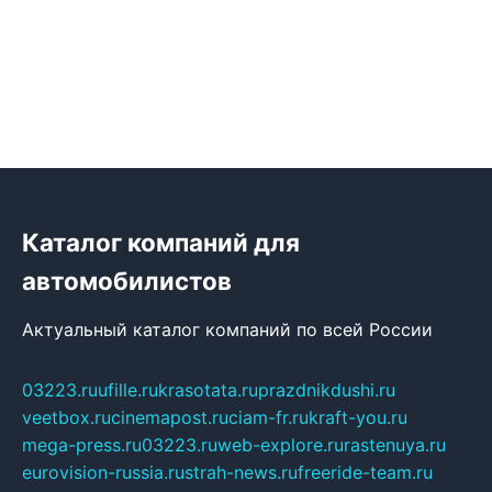
Каталог компаний для
автомобилистов
Актуальный каталог компаний по всей России
03223.ru
ufille.ru
krasotata.ru
prazdnikdushi.ru
veetbox.ru
cinemapost.ru
ciam-fr.ru
kraft-you.ru
mega-press.ru
03223.ru
web-explore.ru
rastenuya.ru
eurovision-russia.ru
strah-news.ru
freeride-team.ru