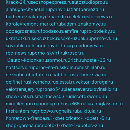
itrack-24.ru
sexshopexpress.ru
autostudiopro.ru
alabuga-cityhotel.ru
pornv.ru
atlantpereezd.ru
bud-em-znakomye.ru
a-cdc.ru
elektrostal-news.ru
korolevremont-market.ru
budem-znakomye.ru
oooagrosnab.ru
fpodaso.ru
emfire.ru
pro-otdelky.ru
ukrasotki.ru
seksuzbek.ru
seks-uzbek.ru
porno-vk.ru
sovratili.ru
olecoon.ru
vd-dosug.ru
adonyev.ru
rbc-news.ru
porno-skvirt.ru
krospr.ru
13autor-kolonka.ru
sormol.ru
2rich.ru
hostel-65.ru
hostserve.ru
porno-na-russkom.ru
mishinlab.ru
neznobi.ru
bigfatcc.ru
habble.ru
starbucksvia.ru
delfinet.ru
silvernano.ru
elestal.ru
vektor-doroga.ru
velotrenajery.ru
pronso54.ru
lenasever.ru
lovinskix.ru
show-pets.ru
smartnews03.ru
discofoxworld.ru
miraclecoon.ru
pongup.ru
hostel65.ru
liura.ru
glasspb.ru
firehunters.ru
gribowo.ru
gnalis.ru
bulkitula.ru
hometown-france.ru
1-xbeticricetc-1-xbetti-5.ru
shop-garena.ru
cricetc-1-xbetr-1-xbetcc-2.ru