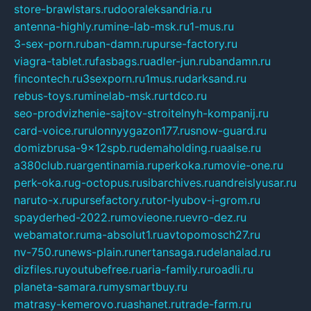
store-brawlstars.ru
dooraleksandria.ru
antenna-highly.ru
mine-lab-msk.ru
1-mus.ru
3-sex-porn.ru
ban-damn.ru
purse-factory.ru
viagra-tablet.ru
fasbags.ru
adler-jun.ru
bandamn.ru
fincontech.ru
3sexporn.ru
1mus.ru
darksand.ru
rebus-toys.ru
minelab-msk.ru
rtdco.ru
seo-prodvizhenie-sajtov-stroitelnyh-kompanij.ru
card-voice.ru
rulonnyygazon177.ru
snow-guard.ru
domizbrusa-9x12spb.ru
demaholding.ru
aalse.ru
a380club.ru
argentinamia.ru
perkoka.ru
movie-one.ru
perk-oka.ru
g-octopus.ru
sibarchives.ru
andreislyusar.ru
naruto-x.ru
pursefactory.ru
tor-lyubov-i-grom.ru
spayderhed-2022.ru
movieone.ru
evro-dez.ru
webamator.ru
ma-absolut1.ru
avtopomosch27.ru
nv-750.ru
news-plain.ru
nertansaga.ru
delanalad.ru
dizfiles.ru
youtubefree.ru
aria-family.ru
roadli.ru
planeta-samara.ru
mysmartbuy.ru
matrasy-kemerovo.ru
ashanet.ru
trade-farm.ru