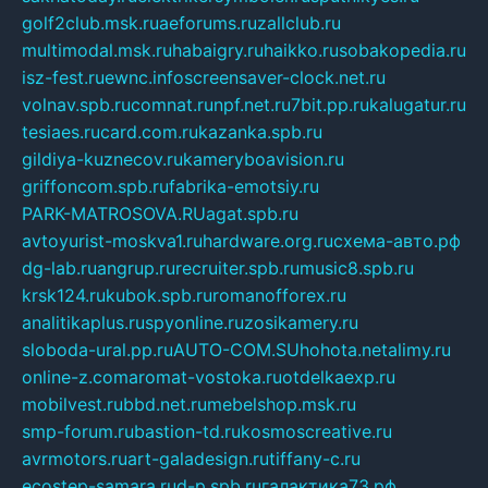
golf2club.msk.ru
aeforums.ru
zallclub.ru
multimodal.msk.ru
habaigry.ru
haikko.ru
sobakopedia.ru
isz-fest.ru
ewnc.info
screensaver-clock.net.ru
volnav.spb.ru
comnat.ru
npf.net.ru
7bit.pp.ru
kalugatur.ru
tesiaes.ru
card.com.ru
kazanka.spb.ru
gildiya-kuznecov.ru
kameryboavision.ru
griffoncom.spb.ru
fabrika-emotsiy.ru
PARK-MATROSOVA.RU
agat.spb.ru
avtoyurist-moskva1.ru
hardware.org.ru
схема-авто.рф
dg-lab.ru
angrup.ru
recruiter.spb.ru
music8.spb.ru
krsk124.ru
kubok.spb.ru
romanofforex.ru
analitikaplus.ru
spyonline.ru
zosikamery.ru
sloboda-ural.pp.ru
AUTO-COM.SU
hohota.net
alimy.ru
online-z.com
aromat-vostoka.ru
otdelkaexp.ru
mobilvest.ru
bbd.net.ru
mebelshop.msk.ru
smp-forum.ru
bastion-td.ru
kosmoscreative.ru
avrmotors.ru
art-galadesign.ru
tiffany-c.ru
ecostep-samara.ru
d-p.spb.ru
галактика73.рф