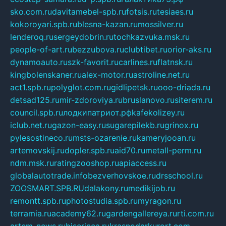
sko.com.ru
davitamebel-spb.ru
fotsis.ru
tesiaes.ru
kokoroyari.spb.ru
blesna-kazan.ru
mossilver.ru
lenderoq.ru
sergeydobrin.ru
tochkazvuka.msk.ru
people-of-art.ru
bezzubova.ru
clubtibet.ru
orior-aks.ru
dynamoauto.ru
szk-favorit.ru
carlines.ru
flatnsk.ru
kingbolenskaner.ru
alex-motor.ru
astroline.net.ru
act1.spb.ru
polyglot.com.ru
gidlipetsk.ru
ooo-driada.ru
detsad125.ru
mir-zdoroviya.ru
bruslanovo.ru
siterem.ru
council.spb.ru
лодкипатриот.рф
kafekolizey.ru
iclub.net.ru
gazon-easy.ru
sugarepilekb.ru
grinox.ru
pylesostineco.ru
msts-ozarenie.ru
kameryjooan.ru
artemovskij.ru
dopler.spb.ru
aid70.ru
metall-perm.ru
ndm.msk.ru
ratingzooshop.ru
apiaccess.ru
globalautotrade.info
bezverhovskoe.ru
drsschool.ru
ZOOSMART.SPB.RU
dalakony.ru
medikijob.ru
remontt.spb.ru
photostudia.spb.ru
myragon.ru
terramia.ru
academy62.ru
gardengallereya.ru
rti.com.ru