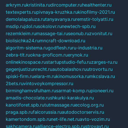
arkrym.ru
kristinita.ru
dircomputer.ru
healthenter.ru
textexperts.ru
pivnaya-kruzhka.ru
kinofilmy-2021.ru
demolalapaluza.ru
tanyavanya.ru
remstir-tolyatti.ru
msdip.ru
jdol.ru
sokolovr.ru
newtech-spb.ru
rezemkleim.ru
massage-tai.ru
seonub.ru
zvonitut.ru
biolisichka24.ru
mncraft-download.ru
algoritm-sistema.ru
godflesh.ru
ru-industria.ru
zebra-tlt.ru
okna-proficom.ru
erynok.ru
onlinekinospace.ru
startupstudio-fefu.ru
zarges-ru.ru
gegenjustizunrecht.ru
autobalashov.ru
utrovortu.ru
spiski-firm.ru
elara-m.ru
kinomusorka.ru
mkcslava.ru
2bets.ru
vintovoykompressor.ru
birminghamvsfulham.ru
sarmat-komp.ru
pioneeri.ru
amadis-chocolate.ru
shkurki-karakulya.ru
kanotiforet.spb.ru
tutmassage.ru
ecolog.org.ru
praga.spb.ru
falcorussia.ru
autodoctorservis.ru
kamertondom.spb.ru
net-life.net.ru
avto-vozim.ru
sakhcamera.ru
alliance-electro.spb.ru
stroyavt.ru