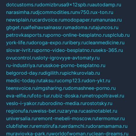
dotcustoms.ru
domizbrusa9x12spb.ru
autodamp.ru
narasimha.ru
djcommodities.ru
nv750.ru
x-ton.ru
newsplain.ru
cardvoice.ru
modopaper.ru
manunae.ru
gbget.ru
alfeihavsalnassr.ru
madoma.ru
tajuncos.ru
petrovkasports.ru
porno-online-besplatno.ru
splclub.ru
york-life.ru
doroga-expo.ru
ribery.ru
cleanmedicine.ru
slovar-ivrit.ru
porno-video-besplatno.ru
seks-365.ru
ovucontrol.ru
sloty-igrovyye-avtomaty.ru
ru-industriya.ru
russkoe-porno-besplatno.ru
belgorod-day.ru
digilith.ru
pichkurovlab.ru
medic-today.ru
taksu.ru
comp123.ru
don-ykt.ru
teensvoice.ru
imgsharing.ru
domashnee-porno.ru
eva-elfie.ru
foto-tur.ru
biz-doska.ru
metropoltravel.ru
veslo-i-yakor.ru
borodino-media.ru
rostotsky.ru
regionufa.ru
weiss-bet.ru
zaryna.ru
casinotablet.ru
universalia.ru
remont-mebeli-moscow.ru
termomur.ru
clubfisher.ru
remstirufa.ru
erdamchi.ru
doramamama.ru
muraviovka-park.ru
worldofwoman.ru
clean-dreams.ru