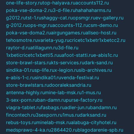
one-life-story.ru
top-halyava.ru
accounts112.ru
poka-vse-doma-2.ru
3-d-file.ru
hahahaharms.ru
g2012.ru
tst-1.ru
shaggy-cat.ru
opsmgr.ru
ev-gallery.ru
g-2012.ru
ops-mgr.ru
accounts-112.ru
csm-demo.ru
poka-vse-doma2.ru
airgungames.ru
allseo-host.ru
tehosmotre.ru
varieta-yug.ru
cricetc1xbetr1xbetcc2.ru
raytor-d.ru
atillagunn.ru
3d-file.ru
1xbeticricetc1xbetti5.ru
uafoot-statti.ru
e-abis1c.ru
store-brawl-stars.ru
kts-services.ru
dark-sand.ru
sindika-01.ru
sp-life.ru
x-legion.ru
sib-archives.ru
e-abis-1-c.ru
sindika01.ru
venda-festival.ru
store-brawlstars.ru
dooraleksandria.ru
antenna-highly.ru
mine-lab-msk.ru
1-mus.ru
3-sex-porn.ru
ban-damn.ru
purse-factory.ru
viagra-tablet.ru
fasbags.ru
adler-jun.ru
bandamn.ru
fincontech.ru
3sexporn.ru
1mus.ru
darksand.ru
rebus-toys.ru
minelab-msk.ru
alabuga-cityhotel.ru
medsprawo-4-ka.ru
2864420.ru
blagodarenie-spb.ru