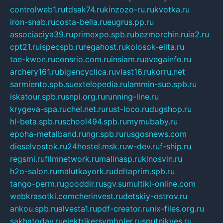
controlweb1.ru
tdsak74.ru
kinzozo-ru.ru
kvotka.ru
iron-snab.ru
costa-bella.ru
eugrus.pp.ru
associaciya39.ru
primexpo.spb.ru
bezmorchin.ru
ia2.ru
cpt21.ru
ispecspb.ru
regahost.ru
kolosok-elita.ru
tae-kwon.ru
consrio.com.ru
insiam.ru
avegainfo.ru
archery161.ru
bigencyclica.ru
vlast16.ru
korru.net
sarmiento.spb.su
extelopedia.ru
lammin-suo.spb.ru
iskatour.spb.ru
snpi.org.ru
running-line.ru
krygeva-spa.ru
chel.net.ru
rust-loco.ru
dugshop.ru
hl-beta.spb.ru
school494.spb.ru
mymubaby.ru
epoha-metalband.ru
ngr.spb.ru
rusgosnews.com
dieselvostok.ru
24hostel.msk.ru
w-dev.ru
f-ship.ru
regsmi.ru
filmnetwork.ru
malinasp.ru
kinosvin.ru
h2o-salon.ru
malutkayork.ru
deltaprim.spb.ru
tango-perm.ru
gooddir.ru
sgv.su
multiki-online.com
webkrasotki.com
cherinvest.ru
detskiy-ostrov.ru
ankou.spb.ru
alvesta1.ru
pdf-creator.ru
nix-files.org.ru
sakhatoday.ru
elektrikersymboler.ru
sputnikyes.ru