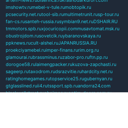
artem-news.ru
biserinca.ru
krasnodarkurort.com
imshowtv.ru
mebel-v-tule.ru
mobtopik.ru
pcsecurity.net.ru
tool-sib.ru
multimetrunit.ru
sp-tour.ru
fan-cs.ru
santeh-russia.ru
symbian9.net.ru
DSHAIR.RU
tmmotors.spb.ru
xjocuricopii.com
musavtomat.msk.ru
obustrojdom.ru
sovetcik.ru
ybaranovskaya.ru
ppknews.ru
cult-alshei.ru
JAPANRUSSIA.RU
proekciyamebel.ru
imper-finans.ru
rim.org.ru
glamourai.ru
brassminus.ru
zabor-pro.ru
ftn.pp.ru
dorogoe58.ru
laimengpacker.ru
kuzova-zapchasti.ru
sageerp.ru
taxodrom.ru
dsrazvitie.ru
hardcity.net.ru
ratinghomegames.ru
topservice25.ru
gubernyan.ru
gtglasslined.ru
ii4.ru
tssport.spb.ru
andorra24.com
blackwallstreet.ru
oboimos.ru
optim-doors.com.ru
ikuch.ru
nycr.org.ru
npa21.ru
vremya-ch.spb.ru
desert000.ru
ivtorgi.ru
ifiori.ru
catalog-statei.ru
dcv.org.ru
spetsmaster174.ru
ipkameryhiseeu.ru
dum26.ru
ruspol.spb.ru
fr-opendp.ru
kam-solnyshko.ru