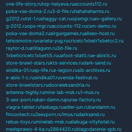
one-life-story.ru
top-halyava.ru
accounts112.ru
poka-vse-doma-2.ru
3-d-file.ru
hahahaharms.ru
g2012.ru
tst-1.ru
shaggy-cat.ru
opsmgr.ru
ev-gallery.ru
g-2012.ru
ops-mgr.ru
accounts-112.ru
csm-demo.ru
poka-vse-doma2.ru
airgungames.ru
allseo-host.ru
tehosmotre.ru
varieta-yug.ru
cricetc1xbetr1xbetcc2.ru
raytor-d.ru
atillagunn.ru
3d-file.ru
1xbeticricetc1xbetti5.ru
uafoot-statti.ru
e-abis1c.ru
store-brawl-stars.ru
kts-services.ru
dark-sand.ru
sindika-01.ru
sp-life.ru
x-legion.ru
sib-archives.ru
e-abis-1-c.ru
sindika01.ru
venda-festival.ru
store-brawlstars.ru
dooraleksandria.ru
antenna-highly.ru
mine-lab-msk.ru
1-mus.ru
3-sex-porn.ru
ban-damn.ru
purse-factory.ru
viagra-tablet.ru
fasbags.ru
adler-jun.ru
bandamn.ru
fincontech.ru
3sexporn.ru
1mus.ru
darksand.ru
rebus-toys.ru
minelab-msk.ru
alabuga-cityhotel.ru
medsprawo-4-ka.ru
2864420.ru
blagodarenie-spb.ru