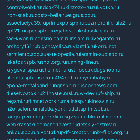
controlweb1.ru
tdsak74.ru
kinzozo-ru.ru
kvotka.ru
iron-snab.ru
costa-bella.ru
eugrus.pp.ru
associaciya39.ru
primexpo.spb.ru
bezmorchin.ru
ia2.ru
cpt21.ru
ispecspb.ru
regahost.ru
kolosok-elita.ru
tae-kwon.ru
consrio.com.ru
insiam.ru
avegainfo.ru
archery161.ru
bigencyclica.ru
vlast16.ru
korru.net
sarmiento.spb.su
extelopedia.ru
lammin-suo.spb.ru
iskatour.spb.ru
snpi.org.ru
running-line.ru
krygeva-spa.ru
chel.net.ru
rust-loco.ru
dugshop.ru
hl-beta.spb.ru
school494.spb.ru
mymubaby.ru
epoha-metalband.ru
ngr.spb.ru
rusgosnews.com
dieselvostok.ru
24hostel.msk.ru
w-dev.ru
f-ship.ru
regsmi.ru
filmnetwork.ru
malinasp.ru
kinosvin.ru
h2o-salon.ru
malutkayork.ru
deltaprim.spb.ru
tango-perm.ru
gooddir.ru
sgv.su
multiki-online.com
webkrasotki.com
cherinvest.ru
detskiy-ostrov.ru
ankou.spb.ru
alvesta1.ru
pdf-creator.ru
nix-files.org.ru
sakhatoday.ru
elektrikersymboler.ru
sputnikyes.ru