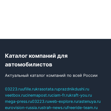
Каталог компаний для
автомобилистов
Актуальный каталог компаний по всей России
03223.ru
ufille.ru
krasotata.ru
prazdnikdushi.ru
veetbox.ru
cinemapost.ru
ciam-fr.ru
kraft-you.ru
mega-press.ru
03223.ru
web-explore.ru
rastenuya.ru
eurovision-russia.ru
strah-news.ru
freeride-team.ru