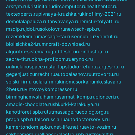
arkrym.ru
kristinita.ru
dircomputer.ru
healthenter.ru
textexperts.ru
pivnaya-kruzhka.ru
kinofilmy-2021.ru
demolalapaluza.ru
tanyavanya.ru
remstir-tolyatti.ru
msdip.ru
jdol.ru
sokolovr.ru
newtech-spb.ru
rezemkleim.ru
massage-tai.ru
seonub.ru
zvonitut.ru
biolisichka24.ru
mncraft-download.ru
algoritm-sistema.ru
godflesh.ru
ru-industria.ru
zebra-tlt.ru
okna-proficom.ru
erynok.ru
onlinekinospace.ru
startupstudio-fefu.ru
zarges-ru.ru
gegenjustizunrecht.ru
autobalashov.ru
utrovortu.ru
spiski-firm.ru
elara-m.ru
kinomusorka.ru
mkcslava.ru
2bets.ru
vintovoykompressor.ru
birminghamvsfulham.ru
sarmat-komp.ru
pioneeri.ru
amadis-chocolate.ru
shkurki-karakulya.ru
kanotiforet.spb.ru
tutmassage.ru
ecolog.org.ru
praga.spb.ru
falcorussia.ru
autodoctorservis.ru
kamertondom.spb.ru
net-life.net.ru
avto-vozim.ru
sakhcamera.ru
alliance-electro.spb.ru
stroyavt.ru