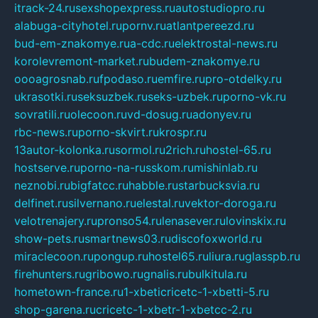
itrack-24.ru
sexshopexpress.ru
autostudiopro.ru
alabuga-cityhotel.ru
pornv.ru
atlantpereezd.ru
bud-em-znakomye.ru
a-cdc.ru
elektrostal-news.ru
korolevremont-market.ru
budem-znakomye.ru
oooagrosnab.ru
fpodaso.ru
emfire.ru
pro-otdelky.ru
ukrasotki.ru
seksuzbek.ru
seks-uzbek.ru
porno-vk.ru
sovratili.ru
olecoon.ru
vd-dosug.ru
adonyev.ru
rbc-news.ru
porno-skvirt.ru
krospr.ru
13autor-kolonka.ru
sormol.ru
2rich.ru
hostel-65.ru
hostserve.ru
porno-na-russkom.ru
mishinlab.ru
neznobi.ru
bigfatcc.ru
habble.ru
starbucksvia.ru
delfinet.ru
silvernano.ru
elestal.ru
vektor-doroga.ru
velotrenajery.ru
pronso54.ru
lenasever.ru
lovinskix.ru
show-pets.ru
smartnews03.ru
discofoxworld.ru
miraclecoon.ru
pongup.ru
hostel65.ru
liura.ru
glasspb.ru
firehunters.ru
gribowo.ru
gnalis.ru
bulkitula.ru
hometown-france.ru
1-xbeticricetc-1-xbetti-5.ru
shop-garena.ru
cricetc-1-xbetr-1-xbetcc-2.ru