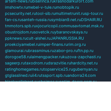
artem-news.ru
biserinca.ru
krasnodarkurort.com
imshowtv.ru
mebel-v-tule.ru
mobtopik.ru
pcsecurity.net.ru
tool-sib.ru
multimetrunit.ru
sp-tour.ru
fan-cs.ru
santeh-russia.ru
symbian9.net.ru
DSHAIR.RU
tmmotors.spb.ru
xjocuricopii.com
musavtomat.msk.ru
obustrojdom.ru
sovetcik.ru
ybaranovskaya.ru
ppknews.ru
cult-alshei.ru
JAPANRUSSIA.RU
proekciyamebel.ru
imper-finans.ru
rim.org.ru
glamourai.ru
brassminus.ru
zabor-pro.ru
ftn.pp.ru
dorogoe58.ru
laimengpacker.ru
kuzova-zapchasti.ru
sageerp.ru
taxodrom.ru
dsrazvitie.ru
hardcity.net.ru
ratinghomegames.ru
topservice25.ru
gubernyan.ru
gtglasslined.ru
ii4.ru
tssport.spb.ru
andorra24.com
blackwallstreet.ru
oboimos.ru
optim-doors.com.ru
ikuch.ru
nycr.org.ru
npa21.ru
vremya-ch.spb.ru
desert000.ru
ivtorgi.ru
ifiori.ru
catalog-statei.ru
dcv.org.ru
spetsmaster174.ru
ipkameryhiseeu.ru
dum26.ru
ruspol.spb.ru
fr-opendp.ru
kam-solnyshko.ru