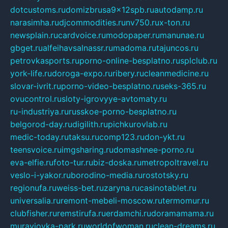
dotcustoms.ru
domizbrusa9x12spb.ru
autodamp.ru
narasimha.ru
djcommodities.ru
nv750.ru
x-ton.ru
newsplain.ru
cardvoice.ru
modopaper.ru
manunae.ru
gbget.ru
alfeihavsalnassr.ru
madoma.ru
tajuncos.ru
petrovkasports.ru
porno-online-besplatno.ru
splclub.ru
york-life.ru
doroga-expo.ru
ribery.ru
cleanmedicine.ru
slovar-ivrit.ru
porno-video-besplatno.ru
seks-365.ru
ovucontrol.ru
sloty-igrovyye-avtomaty.ru
ru-industriya.ru
russkoe-porno-besplatno.ru
belgorod-day.ru
digilith.ru
pichkurovlab.ru
medic-today.ru
taksu.ru
comp123.ru
don-ykt.ru
teensvoice.ru
imgsharing.ru
domashnee-porno.ru
eva-elfie.ru
foto-tur.ru
biz-doska.ru
metropoltravel.ru
veslo-i-yakor.ru
borodino-media.ru
rostotsky.ru
regionufa.ru
weiss-bet.ru
zaryna.ru
casinotablet.ru
universalia.ru
remont-mebeli-moscow.ru
termomur.ru
clubfisher.ru
remstirufa.ru
erdamchi.ru
doramamama.ru
muraviovka-park.ru
worldofwoman.ru
clean-dreams.ru