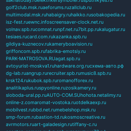
golf2club.msk.ru
aeforums.ru
zallclub.ru
multimodal.msk.ru
habaigry.ru
haikko.ru
sobakopedia.ru
isz-fest.ru
ewnc.info
screensaver-clock.net.ru
volnav.spb.ru
comnat.ru
npf.net.ru
7bit.pp.ru
kalugatur.ru
tesiaes.ru
card.com.ru
kazanka.spb.ru
gildiya-kuznecov.ru
kameryboavision.ru
griffoncom.spb.ru
fabrika-emotsiy.ru
PARK-MATROSOVA.RU
agat.spb.ru
avtoyurist-moskva1.ru
hardware.org.ru
схема-авто.рф
dg-lab.ru
angrup.ru
recruiter.spb.ru
music8.spb.ru
krsk124.ru
kubok.spb.ru
romanofforex.ru
analitikaplus.ru
spyonline.ru
zosikamery.ru
sloboda-ural.pp.ru
AUTO-COM.SU
hohota.net
alimy.ru
online-z.com
aromat-vostoka.ru
otdelkaexp.ru
mobilvest.ru
bbd.net.ru
mebelshop.msk.ru
smp-forum.ru
bastion-td.ru
kosmoscreative.ru
avrmotors.ru
art-galadesign.ru
tiffany-c.ru