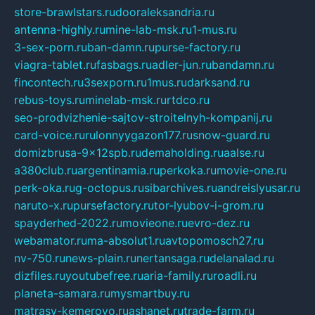
store-brawlstars.ru
dooraleksandria.ru
antenna-highly.ru
mine-lab-msk.ru
1-mus.ru
3-sex-porn.ru
ban-damn.ru
purse-factory.ru
viagra-tablet.ru
fasbags.ru
adler-jun.ru
bandamn.ru
fincontech.ru
3sexporn.ru
1mus.ru
darksand.ru
rebus-toys.ru
minelab-msk.ru
rtdco.ru
seo-prodvizhenie-sajtov-stroitelnyh-kompanij.ru
card-voice.ru
rulonnyygazon177.ru
snow-guard.ru
domizbrusa-9x12spb.ru
demaholding.ru
aalse.ru
a380club.ru
argentinamia.ru
perkoka.ru
movie-one.ru
perk-oka.ru
g-octopus.ru
sibarchives.ru
andreislyusar.ru
naruto-x.ru
pursefactory.ru
tor-lyubov-i-grom.ru
spayderhed-2022.ru
movieone.ru
evro-dez.ru
webamator.ru
ma-absolut1.ru
avtopomosch27.ru
nv-750.ru
news-plain.ru
nertansaga.ru
delanalad.ru
dizfiles.ru
youtubefree.ru
aria-family.ru
roadli.ru
planeta-samara.ru
mysmartbuy.ru
matrasy-kemerovo.ru
ashanet.ru
trade-farm.ru