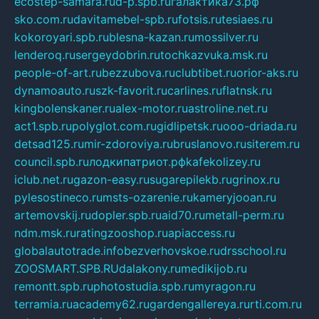
ecostep-samara.ru
d-p.spb.ru
галактика73.рф
sko.com.ru
davitamebel-spb.ru
fotsis.ru
tesiaes.ru
kokoroyari.spb.ru
blesna-kazan.ru
mossilver.ru
lenderoq.ru
sergeydobrin.ru
tochkazvuka.msk.ru
people-of-art.ru
bezzubova.ru
clubtibet.ru
orior-aks.ru
dynamoauto.ru
szk-favorit.ru
carlines.ru
flatnsk.ru
kingbolenskaner.ru
alex-motor.ru
astroline.net.ru
act1.spb.ru
polyglot.com.ru
gidlipetsk.ru
ooo-driada.ru
detsad125.ru
mir-zdoroviya.ru
bruslanovo.ru
siterem.ru
council.spb.ru
лодкипатриот.рф
kafekolizey.ru
iclub.net.ru
gazon-easy.ru
sugarepilekb.ru
grinox.ru
pylesostineco.ru
msts-ozarenie.ru
kameryjooan.ru
artemovskij.ru
dopler.spb.ru
aid70.ru
metall-perm.ru
ndm.msk.ru
ratingzooshop.ru
apiaccess.ru
globalautotrade.info
bezverhovskoe.ru
drsschool.ru
ZOOSMART.SPB.RU
dalakony.ru
medikijob.ru
remontt.spb.ru
photostudia.spb.ru
myragon.ru
terramia.ru
academy62.ru
gardengallereya.ru
rti.com.ru