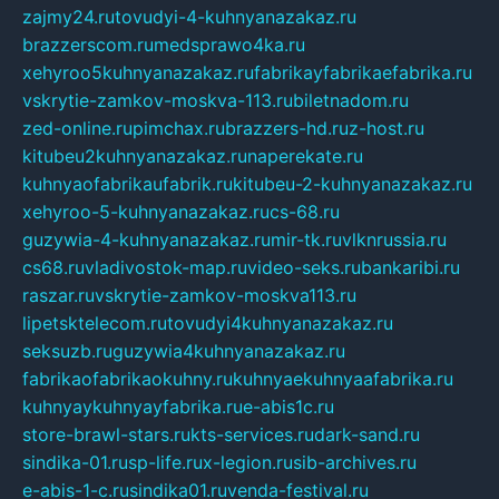
zajmy24.ru
tovudyi-4-kuhnyanazakaz.ru
brazzerscom.ru
medsprawo4ka.ru
xehyroo5kuhnyanazakaz.ru
fabrikayfabrikaefabrika.ru
vskrytie-zamkov-moskva-113.ru
biletnadom.ru
zed-online.ru
pimchax.ru
brazzers-hd.ru
z-host.ru
kitubeu2kuhnyanazakaz.ru
naperekate.ru
kuhnyaofabrikaufabrik.ru
kitubeu-2-kuhnyanazakaz.ru
xehyroo-5-kuhnyanazakaz.ru
cs-68.ru
guzywia-4-kuhnyanazakaz.ru
mir-tk.ru
vlknrussia.ru
cs68.ru
vladivostok-map.ru
video-seks.ru
bankaribi.ru
raszar.ru
vskrytie-zamkov-moskva113.ru
lipetsktelecom.ru
tovudyi4kuhnyanazakaz.ru
seksuzb.ru
guzywia4kuhnyanazakaz.ru
fabrikaofabrikaokuhny.ru
kuhnyaekuhnyaafabrika.ru
kuhnyaykuhnyayfabrika.ru
e-abis1c.ru
store-brawl-stars.ru
kts-services.ru
dark-sand.ru
sindika-01.ru
sp-life.ru
x-legion.ru
sib-archives.ru
e-abis-1-c.ru
sindika01.ru
venda-festival.ru