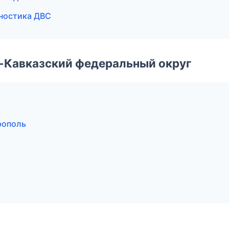
гностика ДВС
о-Кавказский федеральный округ
рополь