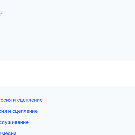
г
ссия и сцепление
сия и сцепление
бслуживание
тимедиа