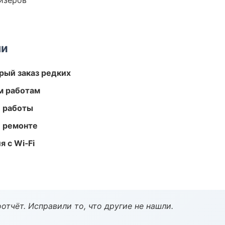
йзеров
ми
рый заказ редких
м работам
е работы
и ремонте
 с Wi‑Fi
тчёт. Исправили то, что другие не нашли.