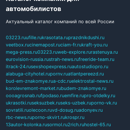
автомобилистов
Актуальный каталог компаний по всей России
03223.ru
ufille.ru
krasotata.ru
prazdnikdushi.ru
veetbox.ru
cinemapost.ru
ciam-fr.ru
kraft-you.ru
mega-press.ru
03223.ru
web-explore.ru
rastenuya.ru
eurovision-russia.ru
strah-news.ru
freeride-team.ru
itrack-24.ru
sexshopexpress.ru
autostudiopro.ru
alabuga-cityhotel.ru
pornv.ru
atlantpereezd.ru
bud-em-znakomye.ru
a-cdc.ru
elektrostal-news.ru
korolevremont-market.ru
budem-znakomye.ru
oooagrosnab.ru
fpodaso.ru
emfire.ru
pro-otdelky.ru
ukrasotki.ru
seksuzbek.ru
seks-uzbek.ru
porno-vk.ru
sovratili.ru
olecoon.ru
vd-dosug.ru
adonyev.ru
rbc-news.ru
porno-skvirt.ru
krospr.ru
13autor-kolonka.ru
sormol.ru
2rich.ru
hostel-65.ru