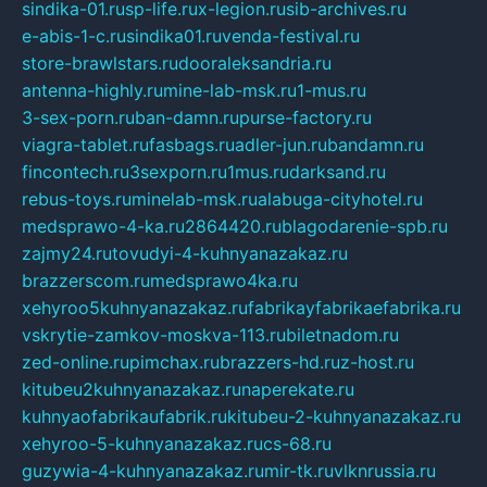
sindika-01.ru
sp-life.ru
x-legion.ru
sib-archives.ru
e-abis-1-c.ru
sindika01.ru
venda-festival.ru
store-brawlstars.ru
dooraleksandria.ru
antenna-highly.ru
mine-lab-msk.ru
1-mus.ru
3-sex-porn.ru
ban-damn.ru
purse-factory.ru
viagra-tablet.ru
fasbags.ru
adler-jun.ru
bandamn.ru
fincontech.ru
3sexporn.ru
1mus.ru
darksand.ru
rebus-toys.ru
minelab-msk.ru
alabuga-cityhotel.ru
medsprawo-4-ka.ru
2864420.ru
blagodarenie-spb.ru
zajmy24.ru
tovudyi-4-kuhnyanazakaz.ru
brazzerscom.ru
medsprawo4ka.ru
xehyroo5kuhnyanazakaz.ru
fabrikayfabrikaefabrika.ru
vskrytie-zamkov-moskva-113.ru
biletnadom.ru
zed-online.ru
pimchax.ru
brazzers-hd.ru
z-host.ru
kitubeu2kuhnyanazakaz.ru
naperekate.ru
kuhnyaofabrikaufabrik.ru
kitubeu-2-kuhnyanazakaz.ru
xehyroo-5-kuhnyanazakaz.ru
cs-68.ru
guzywia-4-kuhnyanazakaz.ru
mir-tk.ru
vlknrussia.ru