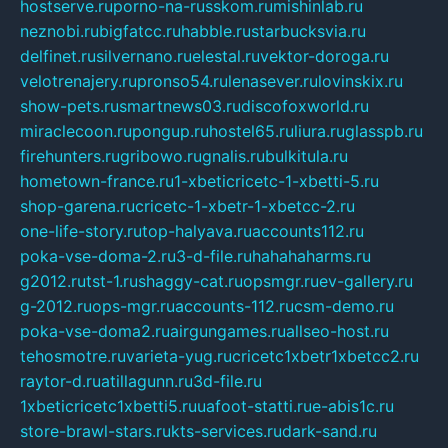
hostserve.ru
porno-na-russkom.ru
mishinlab.ru
neznobi.ru
bigfatcc.ru
habble.ru
starbucksvia.ru
delfinet.ru
silvernano.ru
elestal.ru
vektor-doroga.ru
velotrenajery.ru
pronso54.ru
lenasever.ru
lovinskix.ru
show-pets.ru
smartnews03.ru
discofoxworld.ru
miraclecoon.ru
pongup.ru
hostel65.ru
liura.ru
glasspb.ru
firehunters.ru
gribowo.ru
gnalis.ru
bulkitula.ru
hometown-france.ru
1-xbeticricetc-1-xbetti-5.ru
shop-garena.ru
cricetc-1-xbetr-1-xbetcc-2.ru
one-life-story.ru
top-halyava.ru
accounts112.ru
poka-vse-doma-2.ru
3-d-file.ru
hahahaharms.ru
g2012.ru
tst-1.ru
shaggy-cat.ru
opsmgr.ru
ev-gallery.ru
g-2012.ru
ops-mgr.ru
accounts-112.ru
csm-demo.ru
poka-vse-doma2.ru
airgungames.ru
allseo-host.ru
tehosmotre.ru
varieta-yug.ru
cricetc1xbetr1xbetcc2.ru
raytor-d.ru
atillagunn.ru
3d-file.ru
1xbeticricetc1xbetti5.ru
uafoot-statti.ru
e-abis1c.ru
store-brawl-stars.ru
kts-services.ru
dark-sand.ru