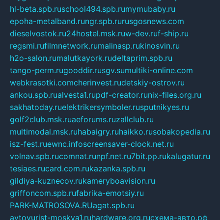
hl-beta.spb.ru
school494.spb.ru
mymubaby.ru
epoha-metalband.ru
ngr.spb.ru
rusgosnews.com
dieselvostok.ru
24hostel.msk.ru
w-dev.ru
f-ship.ru
regsmi.ru
filmnetwork.ru
malinasp.ru
kinosvin.ru
h2o-salon.ru
malutkayork.ru
deltaprim.spb.ru
tango-perm.ru
gooddir.ru
sgv.su
multiki-online.com
webkrasotki.com
cherinvest.ru
detskiy-ostrov.ru
ankou.spb.ru
alvesta1.ru
pdf-creator.ru
nix-files.org.ru
sakhatoday.ru
elektrikersymboler.ru
sputnikyes.ru
golf2club.msk.ru
aeforums.ru
zallclub.ru
multimodal.msk.ru
habaigry.ru
haikko.ru
sobakopedia.ru
isz-fest.ru
ewnc.info
screensaver-clock.net.ru
volnav.spb.ru
comnat.ru
npf.net.ru
7bit.pp.ru
kalugatur.ru
tesiaes.ru
card.com.ru
kazanka.spb.ru
gildiya-kuznecov.ru
kameryboavision.ru
griffoncom.spb.ru
fabrika-emotsiy.ru
PARK-MATROSOVA.RU
agat.spb.ru
avtoyurist-moskva1.ru
hardware.org.ru
схема-авто.рф