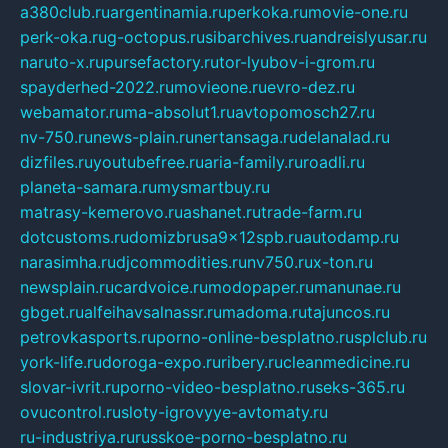
a380club.ru
argentinamia.ru
perkoka.ru
movie-one.ru
perk-oka.ru
g-octopus.ru
sibarchives.ru
andreislyusar.ru
naruto-x.ru
pursefactory.ru
tor-lyubov-i-grom.ru
spayderhed-2022.ru
movieone.ru
evro-dez.ru
webamator.ru
ma-absolut1.ru
avtopomosch27.ru
nv-750.ru
news-plain.ru
nertansaga.ru
delanalad.ru
dizfiles.ru
youtubefree.ru
aria-family.ru
roadli.ru
planeta-samara.ru
mysmartbuy.ru
matrasy-kemerovo.ru
ashanet.ru
trade-farm.ru
dotcustoms.ru
domizbrusa9x12spb.ru
autodamp.ru
narasimha.ru
djcommodities.ru
nv750.ru
x-ton.ru
newsplain.ru
cardvoice.ru
modopaper.ru
manunae.ru
gbget.ru
alfeihavsalnassr.ru
madoma.ru
tajuncos.ru
petrovkasports.ru
porno-online-besplatno.ru
splclub.ru
york-life.ru
doroga-expo.ru
ribery.ru
cleanmedicine.ru
slovar-ivrit.ru
porno-video-besplatno.ru
seks-365.ru
ovucontrol.ru
sloty-igrovyye-avtomaty.ru
ru-industriya.ru
russkoe-porno-besplatno.ru