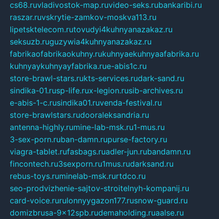
cs68.ru
vladivostok-map.ru
video-seks.ru
bankaribi.ru
raszar.ru
vskrytie-zamkov-moskva113.ru
lipetsktelecom.ru
tovudyi4kuhnyanazakaz.ru
seksuzb.ru
guzywia4kuhnyanazakaz.ru
fabrikaofabrikaokuhny.ru
kuhnyaekuhnyaafabrika.ru
kuhnyaykuhnyayfabrika.ru
e-abis1c.ru
store-brawl-stars.ru
kts-services.ru
dark-sand.ru
sindika-01.ru
sp-life.ru
x-legion.ru
sib-archives.ru
e-abis-1-c.ru
sindika01.ru
venda-festival.ru
store-brawlstars.ru
dooraleksandria.ru
antenna-highly.ru
mine-lab-msk.ru
1-mus.ru
3-sex-porn.ru
ban-damn.ru
purse-factory.ru
viagra-tablet.ru
fasbags.ru
adler-jun.ru
bandamn.ru
fincontech.ru
3sexporn.ru
1mus.ru
darksand.ru
rebus-toys.ru
minelab-msk.ru
rtdco.ru
seo-prodvizhenie-sajtov-stroitelnyh-kompanij.ru
card-voice.ru
rulonnyygazon177.ru
snow-guard.ru
domizbrusa-9x12spb.ru
demaholding.ru
aalse.ru