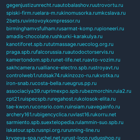
gegenjustizunrecht.ru
autobalashov.ru
utrovortu.ru
spiski-firm.ru
elara-m.ru
kinomusorka.ru
mkcslava.ru
2bets.ru
vintovoykompressor.ru
birminghamvsfulham.ru
sarmat-komp.ru
pioneeri.ru
amadis-chocolate.ru
shkurki-karakulya.ru
kanotiforet.spb.ru
tutmassage.ru
ecolog.org.ru
praga.spb.ru
falcorussia.ru
autodoctorservis.ru
kamertondom.spb.ru
net-life.net.ru
avto-vozim.ru
sakhcamera.ru
alliance-electro.spb.ru
stroyavt.ru
controlweb1.ru
tdsak74.ru
kinzozo-ru.ru
kvotka.ru
iron-snab.ru
costa-bella.ru
eugrus.pp.ru
associaciya39.ru
primexpo.spb.ru
bezmorchin.ru
ia2.ru
cpt21.ru
ispecspb.ru
regahost.ru
kolosok-elita.ru
tae-kwon.ru
consrio.com.ru
insiam.ru
avegainfo.ru
archery161.ru
bigencyclica.ru
vlast16.ru
korru.net
sarmiento.spb.su
extelopedia.ru
lammin-suo.spb.ru
iskatour.spb.ru
snpi.org.ru
running-line.ru
krygeva-spa.ru
chel.net.ru
rust-loco.ru
dugshop.ru