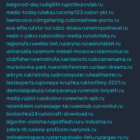
belgorod-day.ru
digilith.ru
pichkurovlab.ru
medic-today.ru
taksu.ru
comp123.ru
don-ykt.ru
teensvoice.ru
imgsharing.ru
domashnee-porno.ru
eva-elfie.ru
foto-tur.ru
biz-doska.ru
metropoltravel.ru
veslo-i-yakor.ru
borodino-media.ru
rostotsky.ru
regionufa.ru
weiss-bet.ru
zaryna.ru
casinotablet.ru
universalia.ru
remont-mebeli-moscow.ru
termomur.ru
clubfisher.ru
remstirufa.ru
erdamchi.ru
doramamama.ru
muraviovka-park.ru
worldofwoman.ru
clean-dreams.ru
arkrym.ru
kristinita.ru
dircomputer.ru
healthenter.ru
textexperts.ru
pivnaya-kruzhka.ru
kinofilmy-2021.ru
demolalapaluza.ru
tanyavanya.ru
remstir-tolyatti.ru
msdip.ru
jdol.ru
sokolovr.ru
newtech-spb.ru
rezemkleim.ru
massage-tai.ru
seonub.ru
zvonitut.ru
biolisichka24.ru
mncraft-download.ru
algoritm-sistema.ru
godflesh.ru
ru-industria.ru
zebra-tlt.ru
okna-proficom.ru
erynok.ru
onlinekinospace.ru
startupstudio-fefu.ru
zarges-ru.ru