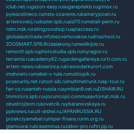
iclub.net.ru
gazon-easy.ru
sugarepilekb.ru
grinox.ru
pylesostineco.ru
msts-ozarenie.ru
kameryjooan.ru
artemovskij.ru
dopler.spb.ru
aid70.ru
metall-perm.ru
ndm.msk.ru
ratingzooshop.ru
apiaccess.ru
globalautotrade.info
bezverhovskoe.ru
drsschool.ru
ZOOSMART.SPB.RU
dalakony.ru
medikijob.ru
remontt.spb.ru
photostudia.spb.ru
myragon.ru
terramia.ru
academy62.ru
gardengallereya.ru
rti.com.ru
artem-news.ru
biserinca.ru
krasnodarkurort.com
imshowtv.ru
mebel-v-tule.ru
mobtopik.ru
pcsecurity.net.ru
tool-sib.ru
multimetrunit.ru
sp-tour.ru
fan-cs.ru
santeh-russia.ru
symbian9.net.ru
DSHAIR.RU
tmmotors.spb.ru
xjocuricopii.com
musavtomat.msk.ru
obustrojdom.ru
sovetcik.ru
ybaranovskaya.ru
ppknews.ru
cult-alshei.ru
JAPANRUSSIA.RU
proekciyamebel.ru
imper-finans.ru
rim.org.ru
glamourai.ru
brassminus.ru
zabor-pro.ru
ftn.pp.ru
dorogoe58.ru
laimengpacker.ru
kuzova-zapchasti.ru