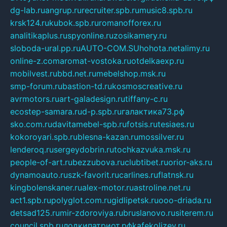
dg-lab.ru
angrup.ru
recruiter.spb.ru
music8.spb.ru
krsk124.ru
kubok.spb.ru
romanofforex.ru
analitikaplus.ru
spyonline.ru
zosikamery.ru
sloboda-ural.pp.ru
AUTO-COM.SU
hohota.net
alimy.ru
online-z.com
aromat-vostoka.ru
otdelkaexp.ru
mobilvest.ru
bbd.net.ru
mebelshop.msk.ru
smp-forum.ru
bastion-td.ru
kosmoscreative.ru
avrmotors.ru
art-galadesign.ru
tiffany-c.ru
ecostep-samara.ru
d-p.spb.ru
галактика73.рф
sko.com.ru
davitamebel-spb.ru
fotsis.ru
tesiaes.ru
kokoroyari.spb.ru
blesna-kazan.ru
mossilver.ru
lenderoq.ru
sergeydobrin.ru
tochkazvuka.msk.ru
people-of-art.ru
bezzubova.ru
clubtibet.ru
orior-aks.ru
dynamoauto.ru
szk-favorit.ru
carlines.ru
flatnsk.ru
kingbolenskaner.ru
alex-motor.ru
astroline.net.ru
act1.spb.ru
polyglot.com.ru
gidlipetsk.ru
ooo-driada.ru
detsad125.ru
mir-zdoroviya.ru
bruslanovo.ru
siterem.ru
council.spb.ru
лодкипатриот.рф
kafekolizey.ru