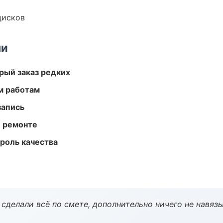
дисков
ми
рый заказ редких
м работам
запись
и ремонте
роль качества
сделали всё по смете, дополнительно ничего не навязы