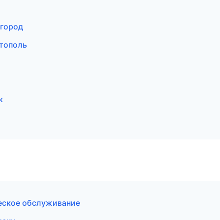
вгород
стополь
к
ческое обслуживание