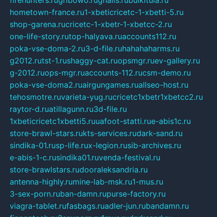
hometown-france.ru
1-xbeticricetc-1-xbetti-5.ru
shop-garena.ru
cricetc-1-xbetr-1-xbetcc-2.ru
one-life-story.ru
top-halyava.ru
accounts112.ru
poka-vse-doma-2.ru
3-d-file.ru
hahahaharms.ru
g2012.ru
tst-1.ru
shaggy-cat.ru
opsmgr.ru
ev-gallery.ru
g-2012.ru
ops-mgr.ru
accounts-112.ru
csm-demo.ru
poka-vse-doma2.ru
airgungames.ru
allseo-host.ru
tehosmotre.ru
varieta-yug.ru
cricetc1xbetr1xbetcc2.ru
raytor-d.ru
atillagunn.ru
3d-file.ru
1xbeticricetc1xbetti5.ru
uafoot-statti.ru
e-abis1c.ru
store-brawl-stars.ru
kts-services.ru
dark-sand.ru
sindika-01.ru
sp-life.ru
x-legion.ru
sib-archives.ru
e-abis-1-c.ru
sindika01.ru
venda-festival.ru
store-brawlstars.ru
dooraleksandria.ru
antenna-highly.ru
mine-lab-msk.ru
1-mus.ru
3-sex-porn.ru
ban-damn.ru
purse-factory.ru
viagra-tablet.ru
fasbags.ru
adler-jun.ru
bandamn.ru