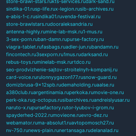
store-brawl-stars.ru
kts-services.ru
dark-sand.ru
sindika-01.ru
sp-life.ru
x-legion.ru
sib-archives.ru
e-abis-1-c.ru
sindika01.ru
venda-festival.ru
store-brawlstars.ru
dooraleksandria.ru
antenna-highly.ru
mine-lab-msk.ru
1-mus.ru
3-sex-porn.ru
ban-damn.ru
purse-factory.ru
viagra-tablet.ru
fasbags.ru
adler-jun.ru
bandamn.ru
fincontech.ru
3sexporn.ru
1mus.ru
darksand.ru
rebus-toys.ru
minelab-msk.ru
rtdco.ru
seo-prodvizhenie-sajtov-stroitelnyh-kompanij.ru
card-voice.ru
rulonnyygazon177.ru
snow-guard.ru
domizbrusa-9x12spb.ru
demaholding.ru
aalse.ru
a380club.ru
argentinamia.ru
perkoka.ru
movie-one.ru
perk-oka.ru
g-octopus.ru
sibarchives.ru
andreislyusar.ru
naruto-x.ru
pursefactory.ru
tor-lyubov-i-grom.ru
spayderhed-2022.ru
movieone.ru
evro-dez.ru
webamator.ru
ma-absolut1.ru
avtopomosch27.ru
nv-750.ru
news-plain.ru
nertansaga.ru
delanalad.ru