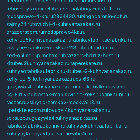
fincontech.ru
3sexporn.ru
1mus.ru
darksand.ru
rebus-toys.ru
minelab-msk.ru
alabuga-cityhotel.ru
medsprawo-4-ka.ru
2864420.ru
blagodarenie-spb.ru
zajmy24.ru
tovudyi-4-kuhnyanazakaz.ru
brazzerscom.ru
medsprawo4ka.ru
xehyroo5kuhnyanazakaz.ru
fabrikayfabrikaefabrika.ru
vskrytie-zamkov-moskva-113.ru
biletnadom.ru
zed-online.ru
pimchax.ru
brazzers-hd.ru
z-host.ru
kitubeu2kuhnyanazakaz.ru
naperekate.ru
kuhnyaofabrikaufabrik.ru
kitubeu-2-kuhnyanazakaz.ru
xehyroo-5-kuhnyanazakaz.ru
cs-68.ru
guzywia-4-kuhnyanazakaz.ru
mir-tk.ru
vlknrussia.ru
cs68.ru
vladivostok-map.ru
video-seks.ru
bankaribi.ru
raszar.ru
vskrytie-zamkov-moskva113.ru
lipetsktelecom.ru
tovudyi4kuhnyanazakaz.ru
seksuzb.ru
guzywia4kuhnyanazakaz.ru
fabrikaofabrikaokuhny.ru
kuhnyaekuhnyaafabrika.ru
kuhnyaykuhnyayfabrika.ru
e-abis1c.ru