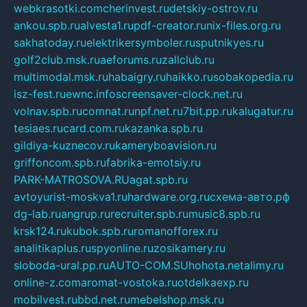
webkrasotki.com
cherinvest.ru
detskiy-ostrov.ru
ankou.spb.ru
alvesta1.ru
pdf-creator.ru
nix-files.org.ru
sakhatoday.ru
elektrikersymboler.ru
sputnikyes.ru
golf2club.msk.ru
aeforums.ru
zallclub.ru
multimodal.msk.ru
habaigry.ru
haikko.ru
sobakopedia.ru
isz-fest.ru
ewnc.info
screensaver-clock.net.ru
volnav.spb.ru
comnat.ru
npf.net.ru
7bit.pp.ru
kalugatur.ru
tesiaes.ru
card.com.ru
kazanka.spb.ru
gildiya-kuznecov.ru
kameryboavision.ru
griffoncom.spb.ru
fabrika-emotsiy.ru
PARK-MATROSOVA.RU
agat.spb.ru
avtoyurist-moskva1.ru
hardware.org.ru
схема-авто.рф
dg-lab.ru
angrup.ru
recruiter.spb.ru
music8.spb.ru
krsk124.ru
kubok.spb.ru
romanofforex.ru
analitikaplus.ru
spyonline.ru
zosikamery.ru
sloboda-ural.pp.ru
AUTO-COM.SU
hohota.net
alimy.ru
online-z.com
aromat-vostoka.ru
otdelkaexp.ru
mobilvest.ru
bbd.net.ru
mebelshop.msk.ru