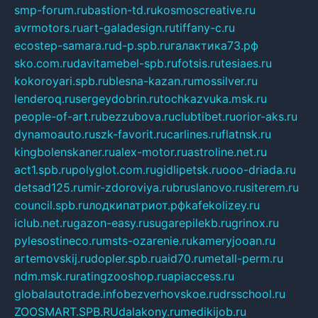
smp-forum.ru
bastion-td.ru
kosmoscreative.ru
avrmotors.ru
art-galadesign.ru
tiffany-c.ru
ecostep-samara.ru
d-p.spb.ru
галактика73.рф
sko.com.ru
davitamebel-spb.ru
fotsis.ru
tesiaes.ru
kokoroyari.spb.ru
blesna-kazan.ru
mossilver.ru
lenderoq.ru
sergeydobrin.ru
tochkazvuka.msk.ru
people-of-art.ru
bezzubova.ru
clubtibet.ru
orior-aks.ru
dynamoauto.ru
szk-favorit.ru
carlines.ru
flatnsk.ru
kingbolenskaner.ru
alex-motor.ru
astroline.net.ru
act1.spb.ru
polyglot.com.ru
gidlipetsk.ru
ooo-driada.ru
detsad125.ru
mir-zdoroviya.ru
bruslanovo.ru
siterem.ru
council.spb.ru
лодкипатриот.рф
kafekolizey.ru
iclub.net.ru
gazon-easy.ru
sugarepilekb.ru
grinox.ru
pylesostineco.ru
msts-ozarenie.ru
kameryjooan.ru
artemovskij.ru
dopler.spb.ru
aid70.ru
metall-perm.ru
ndm.msk.ru
ratingzooshop.ru
apiaccess.ru
globalautotrade.info
bezverhovskoe.ru
drsschool.ru
ZOOSMART.SPB.RU
dalakony.ru
medikijob.ru