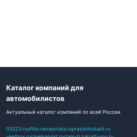
Каталог компаний для
автомобилистов
Актуальный каталог компаний по всей России
03223.ru
ufille.ru
krasotata.ru
prazdnikdushi.ru
veetbox.ru
cinemapost.ru
ciam-fr.ru
kraft-you.ru