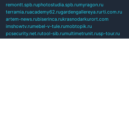
remontt.spb.ru
photostudia.spb.ru
myragon.ru
terramia.ru
academy62.ru
gardengallereya.ru
rti.com.ru
artem-news.ru
biserinca.ru
krasnodarkurort.com
imshowtv.ru
mebel-v-tule.ru
mobtopik.ru
pcsecurity.net.ru
tool-sib.ru
multimetrunit.ru
sp-tour.ru
fan-cs.ru
santeh-russia.ru
symbian9.net.ru
DSHAIR.RU
tmmotors.spb.ru
xjocuricopii.com
musavtomat.msk.ru
obustrojdom.ru
sovetcik.ru
ybaranovskaya.ru
ppknews.ru
cult-alshei.ru
JAPANRUSSIA.RU
proekciyamebel.ru
imper-finans.ru
rim.org.ru
glamourai.ru
brassminus.ru
zabor-pro.ru
ftn.pp.ru
dorogoe58.ru
laimengpacker.ru
kuzova-zapchasti.ru
sageerp.ru
taxodrom.ru
dsrazvitie.ru
hardcity.net.ru
ratinghomegames.ru
topservice25.ru
gubernyan.ru
gtglasslined.ru
ii4.ru
tssport.spb.ru
andorra24.com
blackwallstreet.ru
oboimos.ru
optim-doors.com.ru
ikuch.ru
nycr.org.ru
npa21.ru
vremya-ch.spb.ru
desert000.ru
ivtorgi.ru
ifiori.ru
catalog-statei.ru