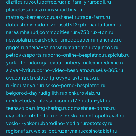
dizfiles.ru
youtubefree.ru
aria-family.ru
roadli.ru
planeta-samara.ru
mysmartbuy.ru
matrasy-kemerovo.ru
ashanet.ru
trade-farm.ru
dotcustoms.ru
domizbrusa9x12spb.ru
autodamp.ru
narasimha.ru
djcommodities.ru
nv750.ru
x-ton.ru
newsplain.ru
cardvoice.ru
modopaper.ru
manunae.ru
gbget.ru
alfeihavsalnassr.ru
madoma.ru
tajuncos.ru
petrovkasports.ru
porno-online-besplatno.ru
splclub.ru
york-life.ru
doroga-expo.ru
ribery.ru
cleanmedicine.ru
slovar-ivrit.ru
porno-video-besplatno.ru
seks-365.ru
ovucontrol.ru
sloty-igrovyye-avtomaty.ru
ru-industriya.ru
russkoe-porno-besplatno.ru
belgorod-day.ru
digilith.ru
pichkurovlab.ru
medic-today.ru
taksu.ru
comp123.ru
don-ykt.ru
teensvoice.ru
imgsharing.ru
domashnee-porno.ru
eva-elfie.ru
foto-tur.ru
biz-doska.ru
metropoltravel.ru
veslo-i-yakor.ru
borodino-media.ru
rostotsky.ru
regionufa.ru
weiss-bet.ru
zaryna.ru
casinotablet.ru