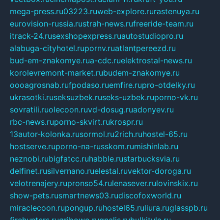
mega-press.ru
03223.ru
web-explore.ru
rastenuya.ru
eurovision-russia.ru
strah-news.ru
freeride-team.ru
itrack-24.ru
sexshopexpress.ru
autostudiopro.ru
alabuga-cityhotel.ru
pornv.ru
atlantpereezd.ru
bud-em-znakomye.ru
a-cdc.ru
elektrostal-news.ru
korolevremont-market.ru
budem-znakomye.ru
oooagrosnab.ru
fpodaso.ru
emfire.ru
pro-otdelky.ru
ukrasotki.ru
seksuzbek.ru
seks-uzbek.ru
porno-vk.ru
sovratili.ru
olecoon.ru
vd-dosug.ru
adonyev.ru
rbc-news.ru
porno-skvirt.ru
krospr.ru
13autor-kolonka.ru
sormol.ru
2rich.ru
hostel-65.ru
hostserve.ru
porno-na-russkom.ru
mishinlab.ru
neznobi.ru
bigfatcc.ru
habble.ru
starbucksvia.ru
delfinet.ru
silvernano.ru
elestal.ru
vektor-doroga.ru
velotrenajery.ru
pronso54.ru
lenasever.ru
lovinskix.ru
show-pets.ru
smartnews03.ru
discofoxworld.ru
miraclecoon.ru
pongup.ru
hostel65.ru
liura.ru
glasspb.ru
firehunters.ru
gribowo.ru
gnalis.ru
bulkitula.ru