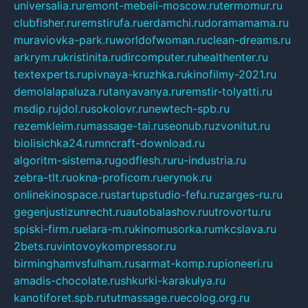
universalia.ru
remont-mebeli-moscow.ru
termomur.ru
clubfisher.ru
remstirufa.ru
erdamchi.ru
doramamama.ru
muraviovka-park.ru
worldofwoman.ru
clean-dreams.ru
arkrym.ru
kristinita.ru
dircomputer.ru
healthenter.ru
textexperts.ru
pivnaya-kruzhka.ru
kinofilmy-2021.ru
demolalapaluza.ru
tanyavanya.ru
remstir-tolyatti.ru
msdip.ru
jdol.ru
sokolovr.ru
newtech-spb.ru
rezemkleim.ru
massage-tai.ru
seonub.ru
zvonitut.ru
biolisichka24.ru
mncraft-download.ru
algoritm-sistema.ru
godflesh.ru
ru-industria.ru
zebra-tlt.ru
okna-proficom.ru
erynok.ru
onlinekinospace.ru
startupstudio-fefu.ru
zarges-ru.ru
gegenjustizunrecht.ru
autobalashov.ru
utrovortu.ru
spiski-firm.ru
elara-m.ru
kinomusorka.ru
mkcslava.ru
2bets.ru
vintovoykompressor.ru
birminghamvsfulham.ru
sarmat-komp.ru
pioneeri.ru
amadis-chocolate.ru
shkurki-karakulya.ru
kanotiforet.spb.ru
tutmassage.ru
ecolog.org.ru