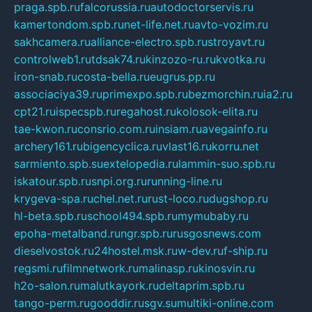
praga.spb.ru
falcorussia.ru
autodoctorservis.ru
kamertondom.spb.ru
net-life.net.ru
avto-vozim.ru
sakhcamera.ru
alliance-electro.spb.ru
stroyavt.ru
controlweb1.ru
tdsak74.ru
kinzozo-ru.ru
kvotka.ru
iron-snab.ru
costa-bella.ru
eugrus.pp.ru
associaciya39.ru
primexpo.spb.ru
bezmorchin.ru
ia2.ru
cpt21.ru
ispecspb.ru
regahost.ru
kolosok-elita.ru
tae-kwon.ru
consrio.com.ru
insiam.ru
avegainfo.ru
archery161.ru
bigencyclica.ru
vlast16.ru
korru.net
sarmiento.spb.su
extelopedia.ru
lammin-suo.spb.ru
iskatour.spb.ru
snpi.org.ru
running-line.ru
krygeva-spa.ru
chel.net.ru
rust-loco.ru
dugshop.ru
hl-beta.spb.ru
school494.spb.ru
mymubaby.ru
epoha-metalband.ru
ngr.spb.ru
rusgosnews.com
dieselvostok.ru
24hostel.msk.ru
w-dev.ru
f-ship.ru
regsmi.ru
filmnetwork.ru
malinasp.ru
kinosvin.ru
h2o-salon.ru
malutkayork.ru
deltaprim.spb.ru
tango-perm.ru
gooddir.ru
sgv.su
multiki-online.com