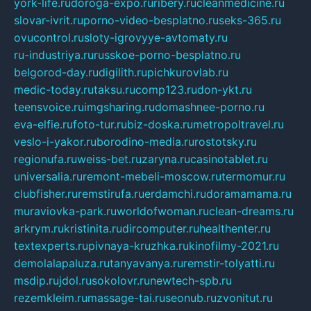
york-life.ru
doroga-expo.ru
ribery.ru
cleanmedicine.ru
slovar-ivrit.ru
porno-video-besplatno.ru
seks-365.ru
ovucontrol.ru
sloty-igrovyye-avtomaty.ru
ru-industriya.ru
russkoe-porno-besplatno.ru
belgorod-day.ru
digilith.ru
pichkurovlab.ru
medic-today.ru
taksu.ru
comp123.ru
don-ykt.ru
teensvoice.ru
imgsharing.ru
domashnee-porno.ru
eva-elfie.ru
foto-tur.ru
biz-doska.ru
metropoltravel.ru
veslo-i-yakor.ru
borodino-media.ru
rostotsky.ru
regionufa.ru
weiss-bet.ru
zaryna.ru
casinotablet.ru
universalia.ru
remont-mebeli-moscow.ru
termomur.ru
clubfisher.ru
remstirufa.ru
erdamchi.ru
doramamama.ru
muraviovka-park.ru
worldofwoman.ru
clean-dreams.ru
arkrym.ru
kristinita.ru
dircomputer.ru
healthenter.ru
textexperts.ru
pivnaya-kruzhka.ru
kinofilmy-2021.ru
demolalapaluza.ru
tanyavanya.ru
remstir-tolyatti.ru
msdip.ru
jdol.ru
sokolovr.ru
newtech-spb.ru
rezemkleim.ru
massage-tai.ru
seonub.ru
zvonitut.ru