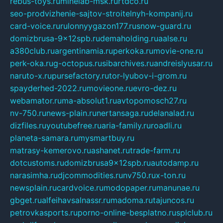
rebus-toys.ru
minelab-msk.ru
rtdco.ru
seo-prodvizhenie-sajtov-stroitelnyh-kompanij.ru
card-voice.ru
rulonnyygazon177.ru
snow-guard.ru
domizbrusa-9x12spb.ru
demaholding.ru
aalse.ru
a380club.ru
argentinamia.ru
perkoka.ru
movie-one.ru
perk-oka.ru
g-octopus.ru
sibarchives.ru
andreislyusar.ru
naruto-x.ru
pursefactory.ru
tor-lyubov-i-grom.ru
spayderhed-2022.ru
movieone.ru
evro-dez.ru
webamator.ru
ma-absolut1.ru
avtopomosch27.ru
nv-750.ru
news-plain.ru
nertansaga.ru
delanalad.ru
dizfiles.ru
youtubefree.ru
aria-family.ru
roadli.ru
planeta-samara.ru
mysmartbuy.ru
matrasy-kemerovo.ru
ashanet.ru
trade-farm.ru
dotcustoms.ru
domizbrusa9x12spb.ru
autodamp.ru
narasimha.ru
djcommodities.ru
nv750.ru
x-ton.ru
newsplain.ru
cardvoice.ru
modopaper.ru
manunae.ru
gbget.ru
alfeihavsalnassr.ru
madoma.ru
tajuncos.ru
petrovkasports.ru
porno-online-besplatno.ru
splclub.ru