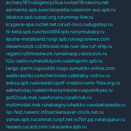
archery161.ru
bigencyclica.ru
vlast16.ru
korru.net
sarmiento.spb.su
extelopedia.ru
lammin-suo.spb.ru
iskatour.spb.ru
snpi.org.ru
running-line.ru
krygeva-spa.ru
chel.net.ru
rust-loco.ru
dugshop.ru
hl-beta.spb.ru
school494.spb.ru
mymubaby.ru
epoha-metalband.ru
ngr.spb.ru
rusgosnews.com
dieselvostok.ru
24hostel.msk.ru
w-dev.ru
f-ship.ru
regsmi.ru
filmnetwork.ru
malinasp.ru
kinosvin.ru
h2o-salon.ru
malutkayork.ru
deltaprim.spb.ru
tango-perm.ru
gooddir.ru
sgv.su
multiki-online.com
webkrasotki.com
cherinvest.ru
detskiy-ostrov.ru
ankou.spb.ru
alvesta1.ru
pdf-creator.ru
nix-files.org.ru
sakhatoday.ru
elektrikersymboler.ru
sputnikyes.ru
golf2club.msk.ru
aeforums.ru
zallclub.ru
multimodal.msk.ru
habaigry.ru
haikko.ru
sobakopedia.ru
isz-fest.ru
ewnc.info
screensaver-clock.net.ru
volnav.spb.ru
comnat.ru
npf.net.ru
7bit.pp.ru
kalugatur.ru
tesiaes.ru
card.com.ru
kazanka.spb.ru