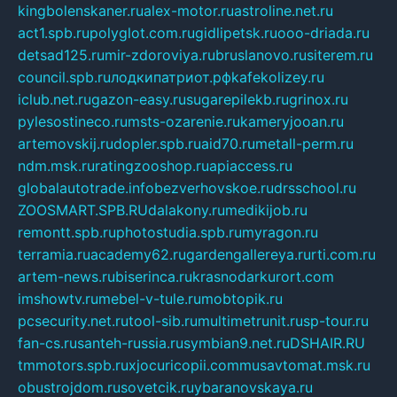
kingbolenskaner.ru
alex-motor.ru
astroline.net.ru
act1.spb.ru
polyglot.com.ru
gidlipetsk.ru
ooo-driada.ru
detsad125.ru
mir-zdoroviya.ru
bruslanovo.ru
siterem.ru
council.spb.ru
лодкипатриот.рф
kafekolizey.ru
iclub.net.ru
gazon-easy.ru
sugarepilekb.ru
grinox.ru
pylesostineco.ru
msts-ozarenie.ru
kameryjooan.ru
artemovskij.ru
dopler.spb.ru
aid70.ru
metall-perm.ru
ndm.msk.ru
ratingzooshop.ru
apiaccess.ru
globalautotrade.info
bezverhovskoe.ru
drsschool.ru
ZOOSMART.SPB.RU
dalakony.ru
medikijob.ru
remontt.spb.ru
photostudia.spb.ru
myragon.ru
terramia.ru
academy62.ru
gardengallereya.ru
rti.com.ru
artem-news.ru
biserinca.ru
krasnodarkurort.com
imshowtv.ru
mebel-v-tule.ru
mobtopik.ru
pcsecurity.net.ru
tool-sib.ru
multimetrunit.ru
sp-tour.ru
fan-cs.ru
santeh-russia.ru
symbian9.net.ru
DSHAIR.RU
tmmotors.spb.ru
xjocuricopii.com
musavtomat.msk.ru
obustrojdom.ru
sovetcik.ru
ybaranovskaya.ru