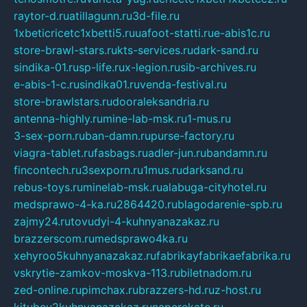
raytor-d.ru
atillagunn.ru
3d-file.ru
1xbeticricetc1xbetti5.ru
uafoot-statti.ru
e-abis1c.ru
store-brawl-stars.ru
kts-services.ru
dark-sand.ru
sindika-01.ru
sp-life.ru
x-legion.ru
sib-archives.ru
e-abis-1-c.ru
sindika01.ru
venda-festival.ru
store-brawlstars.ru
dooraleksandria.ru
antenna-highly.ru
mine-lab-msk.ru
1-mus.ru
3-sex-porn.ru
ban-damn.ru
purse-factory.ru
viagra-tablet.ru
fasbags.ru
adler-jun.ru
bandamn.ru
fincontech.ru
3sexporn.ru
1mus.ru
darksand.ru
rebus-toys.ru
minelab-msk.ru
alabuga-cityhotel.ru
medsprawo-4-ka.ru
2864420.ru
blagodarenie-spb.ru
zajmy24.ru
tovudyi-4-kuhnyanazakaz.ru
brazzerscom.ru
medsprawo4ka.ru
xehyroo5kuhnyanazakaz.ru
fabrikayfabrikaefabrika.ru
vskrytie-zamkov-moskva-113.ru
biletnadom.ru
zed-online.ru
pimchax.ru
brazzers-hd.ru
z-host.ru
kitubeu2kuhnyanazakaz.ru
naperekate.ru