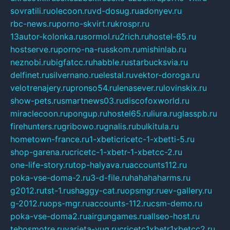
sovratili.ru
olecoon.ru
vd-dosug.ru
adonyev.ru
rbc-news.ru
porno-skvirt.ru
krospr.ru
13autor-kolonka.ru
sormol.ru
2rich.ru
hostel-65.ru
hostserve.ru
porno-na-russkom.ru
mishinlab.ru
neznobi.ru
bigfatcc.ru
habble.ru
starbucksvia.ru
delfinet.ru
silvernano.ru
elestal.ru
vektor-doroga.ru
velotrenajery.ru
pronso54.ru
lenasever.ru
lovinskix.ru
show-pets.ru
smartnews03.ru
discofoxworld.ru
miraclecoon.ru
pongup.ru
hostel65.ru
liura.ru
glasspb.ru
firehunters.ru
gribowo.ru
gnalis.ru
bulkitula.ru
hometown-france.ru
1-xbeticricetc-1-xbetti-5.ru
shop-garena.ru
cricetc-1-xbetr-1-xbetcc-2.ru
one-life-story.ru
top-halyava.ru
accounts112.ru
poka-vse-doma-2.ru
3-d-file.ru
hahahaharms.ru
g2012.ru
tst-1.ru
shaggy-cat.ru
opsmgr.ru
ev-gallery.ru
g-2012.ru
ops-mgr.ru
accounts-112.ru
csm-demo.ru
poka-vse-doma2.ru
airgungames.ru
allseo-host.ru
tehosmotre.ru
varieta-yug.ru
cricetc1xbetr1xbetcc2.ru