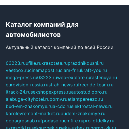
Каталог компаний для
автомобилистов
Актуальный каталог компаний по всей России
03223.ru
ufille.ru
krasotata.ru
prazdnikdushi.ru
veetbox.ru
cinemapost.ru
ciam-fr.ru
kraft-you.ru
mega-press.ru
03223.ru
web-explore.ru
rastenuya.ru
eurovision-russia.ru
strah-news.ru
freeride-team.ru
itrack-24.ru
sexshopexpress.ru
autostudiopro.ru
alabuga-cityhotel.ru
pornv.ru
atlantpereezd.ru
bud-em-znakomye.ru
a-cdc.ru
elektrostal-news.ru
korolevremont-market.ru
budem-znakomye.ru
oooagrosnab.ru
fpodaso.ru
emfire.ru
pro-otdelky.ru
ukrasotki.ru
seksuzbek.ru
seks-uzbek.ru
porno-vk.ru