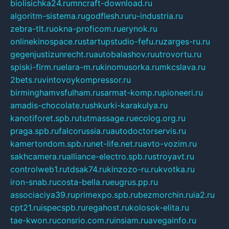
biolisichka24.ru
mncraft-download.ru
algoritm-sistema.ru
godflesh.ru
ru-industria.ru
zebra-tlt.ru
okna-proficom.ru
erynok.ru
onlinekinospace.ru
startupstudio-fefu.ru
zarges-ru.ru
gegenjustizunrecht.ru
autobalashov.ru
utrovortu.ru
spiski-firm.ru
elara-m.ru
kinomusorka.ru
mkcslava.ru
2bets.ru
vintovoykompressor.ru
birminghamvsfulham.ru
sarmat-komp.ru
pioneeri.ru
amadis-chocolate.ru
shkurki-karakulya.ru
kanotiforet.spb.ru
tutmassage.ru
ecolog.org.ru
praga.spb.ru
falcorussia.ru
autodoctorservis.ru
kamertondom.spb.ru
net-life.net.ru
avto-vozim.ru
sakhcamera.ru
alliance-electro.spb.ru
stroyavt.ru
controlweb1.ru
tdsak74.ru
kinzozo-ru.ru
kvotka.ru
iron-snab.ru
costa-bella.ru
eugrus.pp.ru
associaciya39.ru
primexpo.spb.ru
bezmorchin.ru
ia2.ru
cpt21.ru
ispecspb.ru
regahost.ru
kolosok-elita.ru
tae-kwon.ru
consrio.com.ru
insiam.ru
avegainfo.ru