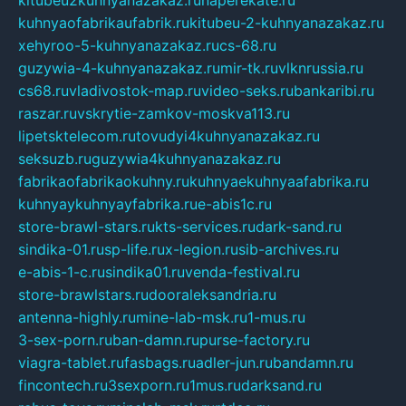
kuhnyaofabrikaufabrik.ru
kitubeu-2-kuhnyanazakaz.ru
xehyroo-5-kuhnyanazakaz.ru
cs-68.ru
guzywia-4-kuhnyanazakaz.ru
mir-tk.ru
vlknrussia.ru
cs68.ru
vladivostok-map.ru
video-seks.ru
bankaribi.ru
raszar.ru
vskrytie-zamkov-moskva113.ru
lipetsktelecom.ru
tovudyi4kuhnyanazakaz.ru
seksuzb.ru
guzywia4kuhnyanazakaz.ru
fabrikaofabrikaokuhny.ru
kuhnyaekuhnyaafabrika.ru
kuhnyaykuhnyayfabrika.ru
e-abis1c.ru
store-brawl-stars.ru
kts-services.ru
dark-sand.ru
sindika-01.ru
sp-life.ru
x-legion.ru
sib-archives.ru
e-abis-1-c.ru
sindika01.ru
venda-festival.ru
store-brawlstars.ru
dooraleksandria.ru
antenna-highly.ru
mine-lab-msk.ru
1-mus.ru
3-sex-porn.ru
ban-damn.ru
purse-factory.ru
viagra-tablet.ru
fasbags.ru
adler-jun.ru
bandamn.ru
fincontech.ru
3sexporn.ru
1mus.ru
darksand.ru