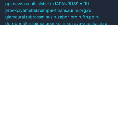
ppknews.ru
cult-alshei.ru
JAPANRUSSIA.RU
proekciyamebel.ru
imper-finans.ru
rim.org.ru
glamourai.ru
brassminus.ru
zabor-pro.ru
ftn.pp.ru
dorogoe58.ru
laimengpacker.ru
kuzova-zapchasti.ru
sageerp.ru
taxodrom.ru
dsrazvitie.ru
hardcity.net.ru
ratinghomegames.ru
topservice25.ru
gubernyan.ru
gtglasslined.ru
ii4.ru
tssport.spb.ru
andorra24.com
blackwallstreet.ru
oboimos.ru
optim-doors.com.ru
ikuch.ru
nycr.org.ru
npa21.ru
vremya-ch.spb.ru
desert000.ru
ivtorgi.ru
ifiori.ru
catalog-statei.ru
dcv.org.ru
spetsmaster174.ru
ipkameryhiseeu.ru
dum26.ru
ruspol.spb.ru
fr-opendp.ru
kam-solnyshko.ru
cheyenne-arapaho.ru
sevzapmetal.spb.ru
ted-lapidus.spb.ru
parasite-eliminator.ru
sigma-complete.ru
modernworld.ru
dama-moda.ru
eholot-group.ru
sk-nvkz.ru
DRONGOLD.RU
democratia2.ru
i-farmer.ru
mass-sport.org
jablonex.spb.ru
bookmess.ru
linkword.ru