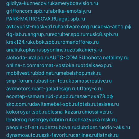
gildiya-kuznecov.ru
kameryboavision.ru
griffoncom.spb.ru
fabrika-emotsiy.ru
PARK-MATROSOVA.RU
agat.spb.ru
avtoyurist-moskva1.ru
hardware.org.ru
схема-авто.рф
dg-lab.ru
angrup.ru
recruiter.spb.ru
music8.spb.ru
krsk124.ru
kubok.spb.ru
romanofforex.ru
analitikaplus.ru
spyonline.ru
zosikamery.ru
sloboda-ural.pp.ru
AUTO-COM.SU
hohota.net
alimy.ru
online-z.com
aromat-vostoka.ru
otdelkaexp.ru
mobilvest.ru
bbd.net.ru
mebelshop.msk.ru
smp-forum.ru
bastion-td.ru
kosmoscreative.ru
avrmotors.ru
art-galadesign.ru
tiffany-c.ru
ecostep-samara.ru
d-p.spb.ru
галактика73.рф
sko.com.ru
davitamebel-spb.ru
fotsis.ru
tesiaes.ru
kokoroyari.spb.ru
blesna-kazan.ru
mossilver.ru
lenderoq.ru
sergeydobrin.ru
tochkazvuka.msk.ru
people-of-art.ru
bezzubova.ru
clubtibet.ru
orior-aks.ru
dynamoauto.ru
szk-favorit.ru
carlines.ru
flatnsk.ru