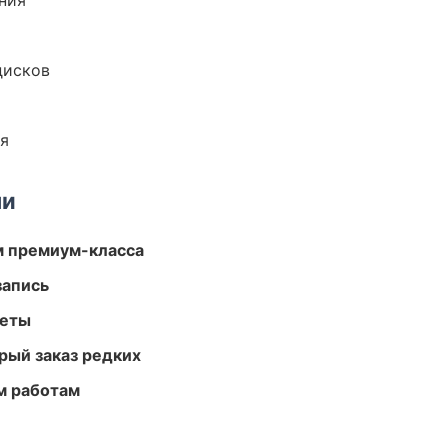
ния
дисков
ия
ми
м премиум-класса
запись
меты
рый заказ редких
м работам