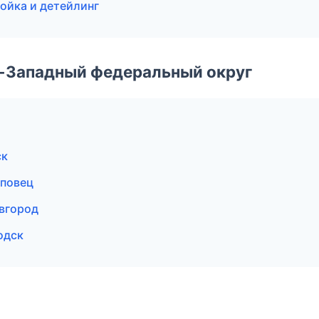
ойка и детейлинг
о-Западный федеральный округ
ск
еповец
вгород
одск