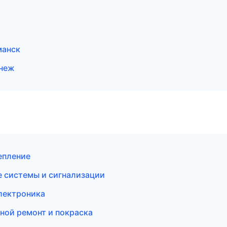
манск
онеж
цепление
 системы и сигнализации
электроника
ной ремонт и покраска