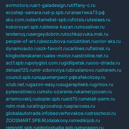
avrmotors.ru
art-galadesign.ru
tiffany-c.ru
ecostep-samara.ru
d-p.spb.ru
галактика73.рф
sko.com.ru
davitamebel-spb.ru
fotsis.ru
tesiaes.ru
kokoroyari.spb.ru
blesna-kazan.ru
mossilver.ru
lenderoq.ru
sergeydobrin.ru
tochkazvuka.msk.ru
people-of-art.ru
bezzubova.ru
clubtibet.ru
orior-aks.ru
dynamoauto.ru
szk-favorit.ru
carlines.ru
flatnsk.ru
kingbolenskaner.ru
alex-motor.ru
astroline.net.ru
act1.spb.ru
polyglot.com.ru
gidlipetsk.ru
ooo-driada.ru
detsad125.ru
mir-zdoroviya.ru
bruslanovo.ru
siterem.ru
council.spb.ru
лодкипатриот.рф
kafekolizey.ru
iclub.net.ru
gazon-easy.ru
sugarepilekb.ru
grinox.ru
pylesostineco.ru
msts-ozarenie.ru
kameryjooan.ru
artemovskij.ru
dopler.spb.ru
aid70.ru
metall-perm.ru
ndm.msk.ru
ratingzooshop.ru
apiaccess.ru
globalautotrade.info
bezverhovskoe.ru
drsschool.ru
ZOOSMART.SPB.RU
dalakony.ru
medikijob.ru
remontt.spb.ru
photostudia.spb.ru
myragon.ru