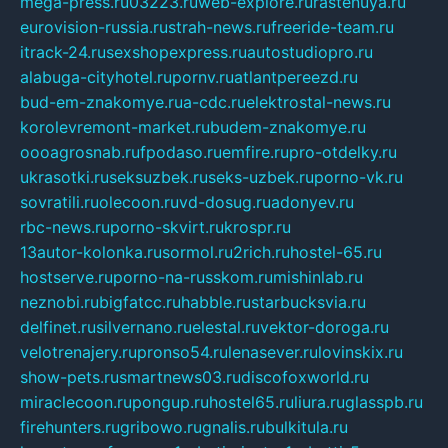
mega-press.ru
03223.ru
web-explore.ru
rastenuya.ru
eurovision-russia.ru
strah-news.ru
freeride-team.ru
itrack-24.ru
sexshopexpress.ru
autostudiopro.ru
alabuga-cityhotel.ru
pornv.ru
atlantpereezd.ru
bud-em-znakomye.ru
a-cdc.ru
elektrostal-news.ru
korolevremont-market.ru
budem-znakomye.ru
oooagrosnab.ru
fpodaso.ru
emfire.ru
pro-otdelky.ru
ukrasotki.ru
seksuzbek.ru
seks-uzbek.ru
porno-vk.ru
sovratili.ru
olecoon.ru
vd-dosug.ru
adonyev.ru
rbc-news.ru
porno-skvirt.ru
krospr.ru
13autor-kolonka.ru
sormol.ru
2rich.ru
hostel-65.ru
hostserve.ru
porno-na-russkom.ru
mishinlab.ru
neznobi.ru
bigfatcc.ru
habble.ru
starbucksvia.ru
delfinet.ru
silvernano.ru
elestal.ru
vektor-doroga.ru
velotrenajery.ru
pronso54.ru
lenasever.ru
lovinskix.ru
show-pets.ru
smartnews03.ru
discofoxworld.ru
miraclecoon.ru
pongup.ru
hostel65.ru
liura.ru
glasspb.ru
firehunters.ru
gribowo.ru
gnalis.ru
bulkitula.ru