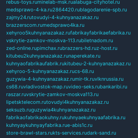
rebus-toys.ru
minelab-msk.ru
alabuga-cityhotel.ru
medsprawo-4-ka.ru
2864420.ru
blagodarenie-spb.ru
zajmy24.ru
tovudyi-4-kuhnyanazakaz.ru
brazzerscom.ru
medsprawo4ka.ru
xehyroo5kuhnyanazakaz.ru
fabrikayfabrikaefabrika.ru
vskrytie-zamkov-moskva-113.ru
biletnadom.ru
zed-online.ru
pimchax.ru
brazzers-hd.ru
z-host.ru
kitubeu2kuhnyanazakaz.ru
naperekate.ru
kuhnyaofabrikaufabrik.ru
kitubeu-2-kuhnyanazakaz.ru
xehyroo-5-kuhnyanazakaz.ru
cs-68.ru
guzywia-4-kuhnyanazakaz.ru
mir-tk.ru
vlknrussia.ru
cs68.ru
vladivostok-map.ru
video-seks.ru
bankaribi.ru
raszar.ru
vskrytie-zamkov-moskva113.ru
lipetsktelecom.ru
tovudyi4kuhnyanazakaz.ru
seksuzb.ru
guzywia4kuhnyanazakaz.ru
fabrikaofabrikaokuhny.ru
kuhnyaekuhnyaafabrika.ru
kuhnyaykuhnyayfabrika.ru
e-abis1c.ru
store-brawl-stars.ru
kts-services.ru
dark-sand.ru