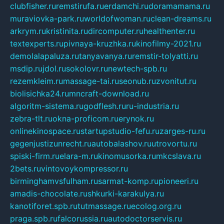
clubfisher.ru
remstirufa.ru
erdamchi.ru
doramamama.ru
muraviovka-park.ru
worldofwoman.ru
clean-dreams.ru
arkrym.ru
kristinita.ru
dircomputer.ru
healthenter.ru
textexperts.ru
pivnaya-kruzhka.ru
kinofilmy-2021.ru
demolalapaluza.ru
tanyavanya.ru
remstir-tolyatti.ru
msdip.ru
jdol.ru
sokolovr.ru
newtech-spb.ru
rezemkleim.ru
massage-tai.ru
seonub.ru
zvonitut.ru
biolisichka24.ru
mncraft-download.ru
algoritm-sistema.ru
godflesh.ru
ru-industria.ru
zebra-tlt.ru
okna-proficom.ru
erynok.ru
onlinekinospace.ru
startupstudio-fefu.ru
zarges-ru.ru
gegenjustizunrecht.ru
autobalashov.ru
utrovortu.ru
spiski-firm.ru
elara-m.ru
kinomusorka.ru
mkcslava.ru
2bets.ru
vintovoykompressor.ru
birminghamvsfulham.ru
sarmat-komp.ru
pioneeri.ru
amadis-chocolate.ru
shkurki-karakulya.ru
kanotiforet.spb.ru
tutmassage.ru
ecolog.org.ru
praga.spb.ru
falcorussia.ru
autodoctorservis.ru