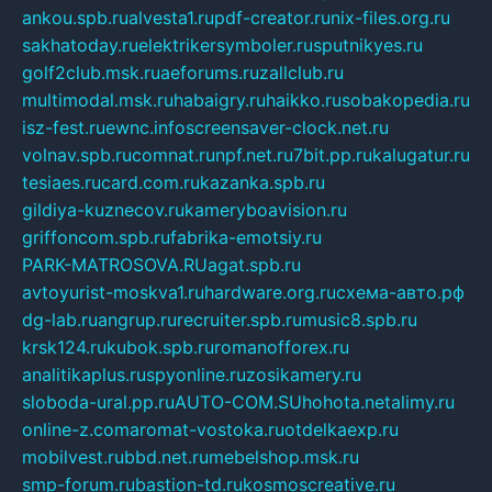
ankou.spb.ru
alvesta1.ru
pdf-creator.ru
nix-files.org.ru
sakhatoday.ru
elektrikersymboler.ru
sputnikyes.ru
golf2club.msk.ru
aeforums.ru
zallclub.ru
multimodal.msk.ru
habaigry.ru
haikko.ru
sobakopedia.ru
isz-fest.ru
ewnc.info
screensaver-clock.net.ru
volnav.spb.ru
comnat.ru
npf.net.ru
7bit.pp.ru
kalugatur.ru
tesiaes.ru
card.com.ru
kazanka.spb.ru
gildiya-kuznecov.ru
kameryboavision.ru
griffoncom.spb.ru
fabrika-emotsiy.ru
PARK-MATROSOVA.RU
agat.spb.ru
avtoyurist-moskva1.ru
hardware.org.ru
схема-авто.рф
dg-lab.ru
angrup.ru
recruiter.spb.ru
music8.spb.ru
krsk124.ru
kubok.spb.ru
romanofforex.ru
analitikaplus.ru
spyonline.ru
zosikamery.ru
sloboda-ural.pp.ru
AUTO-COM.SU
hohota.net
alimy.ru
online-z.com
aromat-vostoka.ru
otdelkaexp.ru
mobilvest.ru
bbd.net.ru
mebelshop.msk.ru
smp-forum.ru
bastion-td.ru
kosmoscreative.ru