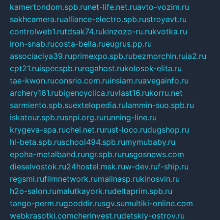
kamertondom.spb.ru
net-life.net.ru
avto-vozim.ru
sakhcamera.ru
alliance-electro.spb.ru
stroyavt.ru
controlweb1.ru
tdsak74.ru
kinzozo-ru.ru
kvotka.ru
iron-snab.ru
costa-bella.ru
eugrus.pp.ru
associaciya39.ru
primexpo.spb.ru
bezmorchin.ru
ia2.ru
cpt21.ru
ispecspb.ru
regahost.ru
kolosok-elita.ru
tae-kwon.ru
consrio.com.ru
insiam.ru
avegainfo.ru
archery161.ru
bigencyclica.ru
vlast16.ru
korru.net
sarmiento.spb.su
extelopedia.ru
lammin-suo.spb.ru
iskatour.spb.ru
snpi.org.ru
running-line.ru
krygeva-spa.ru
chel.net.ru
rust-loco.ru
dugshop.ru
hl-beta.spb.ru
school494.spb.ru
mymubaby.ru
epoha-metalband.ru
ngr.spb.ru
rusgosnews.com
dieselvostok.ru
24hostel.msk.ru
w-dev.ru
f-ship.ru
regsmi.ru
filmnetwork.ru
malinasp.ru
kinosvin.ru
h2o-salon.ru
malutkayork.ru
deltaprim.spb.ru
tango-perm.ru
gooddir.ru
sgv.su
multiki-online.com
webkrasotki.com
cherinvest.ru
detskiy-ostrov.ru