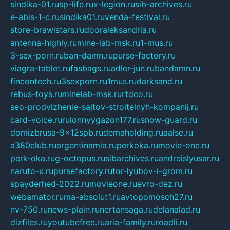
sindika-01.ru
sp-life.ru
x-legion.ru
sib-archives.ru
e-abis-1-c.ru
sindika01.ru
venda-festival.ru
store-brawlstars.ru
dooraleksandria.ru
antenna-highly.ru
mine-lab-msk.ru
1-mus.ru
3-sex-porn.ru
ban-damn.ru
purse-factory.ru
viagra-tablet.ru
fasbags.ru
adler-jun.ru
bandamn.ru
fincontech.ru
3sexporn.ru
1mus.ru
darksand.ru
rebus-toys.ru
minelab-msk.ru
rtdco.ru
seo-prodvizhenie-sajtov-stroitelnyh-kompanij.ru
card-voice.ru
rulonnyygazon177.ru
snow-guard.ru
domizbrusa-9x12spb.ru
demaholding.ru
aalse.ru
a380club.ru
argentinamia.ru
perkoka.ru
movie-one.ru
perk-oka.ru
g-octopus.ru
sibarchives.ru
andreislyusar.ru
naruto-x.ru
pursefactory.ru
tor-lyubov-i-grom.ru
spayderhed-2022.ru
movieone.ru
evro-dez.ru
webamator.ru
ma-absolut1.ru
avtopomosch27.ru
nv-750.ru
news-plain.ru
nertansaga.ru
delanalad.ru
dizfiles.ru
youtubefree.ru
aria-family.ru
roadli.ru