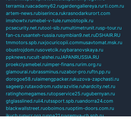
terramia.ru
academy62.ru
gardengallereya.ru
rti.com.ru
artem-news.ru
biserinca.ru
krasnodarkurort.com
imshowtv.ru
mebel-v-tule.ru
mobtopik.ru
pcsecurity.net.ru
tool-sib.ru
multimetrunit.ru
sp-tour.ru
fan-cs.ru
santeh-russia.ru
symbian9.net.ru
DSHAIR.RU
tmmotors.spb.ru
xjocuricopii.com
musavtomat.msk.ru
obustrojdom.ru
sovetcik.ru
ybaranovskaya.ru
ppknews.ru
cult-alshei.ru
JAPANRUSSIA.RU
proekciyamebel.ru
imper-finans.ru
rim.org.ru
glamourai.ru
brassminus.ru
zabor-pro.ru
ftn.pp.ru
dorogoe58.ru
laimengpacker.ru
kuzova-zapchasti.ru
sageerp.ru
taxodrom.ru
dsrazvitie.ru
hardcity.net.ru
ratinghomegames.ru
topservice25.ru
gubernyan.ru
gtglasslined.ru
ii4.ru
tssport.spb.ru
andorra24.com
blackwallstreet.ru
oboimos.ru
optim-doors.com.ru
ikuch.ru
nycr.org.ru
npa21.ru
vremya-ch.spb.ru
desert000.ru
ivtorgi.ru
ifiori.ru
catalog-statei.ru
dcv.org.ru
spetsmaster174.ru
ipkameryhiseeu.ru