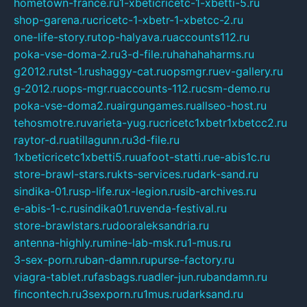
hometown-france.ru
1-xbeticricetc-1-xbetti-5.ru
shop-garena.ru
cricetc-1-xbetr-1-xbetcc-2.ru
one-life-story.ru
top-halyava.ru
accounts112.ru
poka-vse-doma-2.ru
3-d-file.ru
hahahaharms.ru
g2012.ru
tst-1.ru
shaggy-cat.ru
opsmgr.ru
ev-gallery.ru
g-2012.ru
ops-mgr.ru
accounts-112.ru
csm-demo.ru
poka-vse-doma2.ru
airgungames.ru
allseo-host.ru
tehosmotre.ru
varieta-yug.ru
cricetc1xbetr1xbetcc2.ru
raytor-d.ru
atillagunn.ru
3d-file.ru
1xbeticricetc1xbetti5.ru
uafoot-statti.ru
e-abis1c.ru
store-brawl-stars.ru
kts-services.ru
dark-sand.ru
sindika-01.ru
sp-life.ru
x-legion.ru
sib-archives.ru
e-abis-1-c.ru
sindika01.ru
venda-festival.ru
store-brawlstars.ru
dooraleksandria.ru
antenna-highly.ru
mine-lab-msk.ru
1-mus.ru
3-sex-porn.ru
ban-damn.ru
purse-factory.ru
viagra-tablet.ru
fasbags.ru
adler-jun.ru
bandamn.ru
fincontech.ru
3sexporn.ru
1mus.ru
darksand.ru