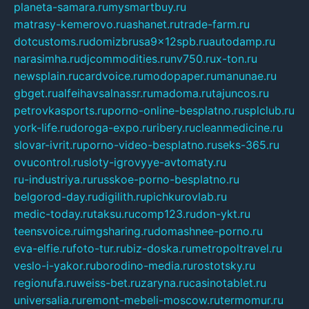
planeta-samara.ru
mysmartbuy.ru
matrasy-kemerovo.ru
ashanet.ru
trade-farm.ru
dotcustoms.ru
domizbrusa9x12spb.ru
autodamp.ru
narasimha.ru
djcommodities.ru
nv750.ru
x-ton.ru
newsplain.ru
cardvoice.ru
modopaper.ru
manunae.ru
gbget.ru
alfeihavsalnassr.ru
madoma.ru
tajuncos.ru
petrovkasports.ru
porno-online-besplatno.ru
splclub.ru
york-life.ru
doroga-expo.ru
ribery.ru
cleanmedicine.ru
slovar-ivrit.ru
porno-video-besplatno.ru
seks-365.ru
ovucontrol.ru
sloty-igrovyye-avtomaty.ru
ru-industriya.ru
russkoe-porno-besplatno.ru
belgorod-day.ru
digilith.ru
pichkurovlab.ru
medic-today.ru
taksu.ru
comp123.ru
don-ykt.ru
teensvoice.ru
imgsharing.ru
domashnee-porno.ru
eva-elfie.ru
foto-tur.ru
biz-doska.ru
metropoltravel.ru
veslo-i-yakor.ru
borodino-media.ru
rostotsky.ru
regionufa.ru
weiss-bet.ru
zaryna.ru
casinotablet.ru
universalia.ru
remont-mebeli-moscow.ru
termomur.ru