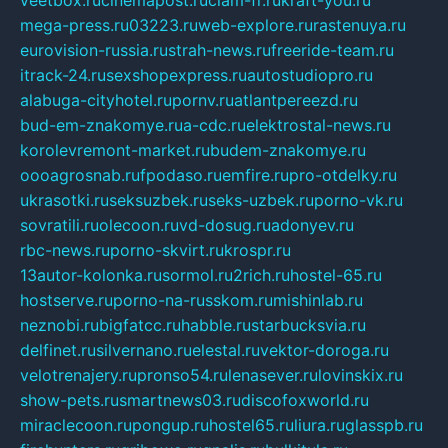
veetbox.ru
cinemapost.ru
ciam-fr.ru
kraft-you.ru
mega-press.ru
03223.ru
web-explore.ru
rastenuya.ru
eurovision-russia.ru
strah-news.ru
freeride-team.ru
itrack-24.ru
sexshopexpress.ru
autostudiopro.ru
alabuga-cityhotel.ru
pornv.ru
atlantpereezd.ru
bud-em-znakomye.ru
a-cdc.ru
elektrostal-news.ru
korolevremont-market.ru
budem-znakomye.ru
oooagrosnab.ru
fpodaso.ru
emfire.ru
pro-otdelky.ru
ukrasotki.ru
seksuzbek.ru
seks-uzbek.ru
porno-vk.ru
sovratili.ru
olecoon.ru
vd-dosug.ru
adonyev.ru
rbc-news.ru
porno-skvirt.ru
krospr.ru
13autor-kolonka.ru
sormol.ru
2rich.ru
hostel-65.ru
hostserve.ru
porno-na-russkom.ru
mishinlab.ru
neznobi.ru
bigfatcc.ru
habble.ru
starbucksvia.ru
delfinet.ru
silvernano.ru
elestal.ru
vektor-doroga.ru
velotrenajery.ru
pronso54.ru
lenasever.ru
lovinskix.ru
show-pets.ru
smartnews03.ru
discofoxworld.ru
miraclecoon.ru
pongup.ru
hostel65.ru
liura.ru
glasspb.ru