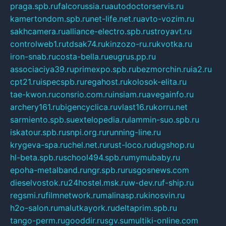
praga.spb.ru
falcorussia.ru
autodoctorservis.ru
kamertondom.spb.ru
net-life.net.ru
avto-vozim.ru
sakhcamera.ru
alliance-electro.spb.ru
stroyavt.ru
controlweb1.ru
tdsak74.ru
kinzozo-ru.ru
kvotka.ru
iron-snab.ru
costa-bella.ru
eugrus.pp.ru
associaciya39.ru
primexpo.spb.ru
bezmorchin.ru
ia2.ru
cpt21.ru
ispecspb.ru
regahost.ru
kolosok-elita.ru
tae-kwon.ru
consrio.com.ru
insiam.ru
avegainfo.ru
archery161.ru
bigencyclica.ru
vlast16.ru
korru.net
sarmiento.spb.su
extelopedia.ru
lammin-suo.spb.ru
iskatour.spb.ru
snpi.org.ru
running-line.ru
krygeva-spa.ru
chel.net.ru
rust-loco.ru
dugshop.ru
hl-beta.spb.ru
school494.spb.ru
mymubaby.ru
epoha-metalband.ru
ngr.spb.ru
rusgosnews.com
dieselvostok.ru
24hostel.msk.ru
w-dev.ru
f-ship.ru
regsmi.ru
filmnetwork.ru
malinasp.ru
kinosvin.ru
h2o-salon.ru
malutkayork.ru
deltaprim.spb.ru
tango-perm.ru
gooddir.ru
sgv.su
multiki-online.com