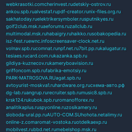
webkrasotki.com
cherinvest.ru
detskiy-ostrov.ru
ankou.spb.ru
alvesta1.ru
pdf-creator.ru
nix-files.org.ru
sakhatoday.ru
elektrikersymboler.ru
sputnikyes.ru
golf2club.msk.ru
aeforums.ru
zallclub.ru
multimodal.msk.ru
habaigry.ru
haikko.ru
sobakopedia.ru
isz-fest.ru
ewnc.info
screensaver-clock.net.ru
volnav.spb.ru
comnat.ru
npf.net.ru
7bit.pp.ru
kalugatur.ru
tesiaes.ru
card.com.ru
kazanka.spb.ru
gildiya-kuznecov.ru
kameryboavision.ru
griffoncom.spb.ru
fabrika-emotsiy.ru
PARK-MATROSOVA.RU
agat.spb.ru
avtoyurist-moskva1.ru
hardware.org.ru
схема-авто.рф
dg-lab.ru
angrup.ru
recruiter.spb.ru
music8.spb.ru
krsk124.ru
kubok.spb.ru
romanofforex.ru
analitikaplus.ru
spyonline.ru
zosikamery.ru
sloboda-ural.pp.ru
AUTO-COM.SU
hohota.net
alimy.ru
online-z.com
aromat-vostoka.ru
otdelkaexp.ru
mobilvest.ru
bbd.net.ru
mebelshop.msk.ru