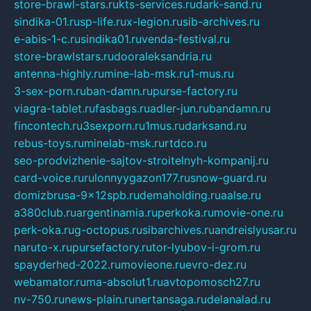
store-brawl-stars.ru
kts-services.ru
dark-sand.ru
sindika-01.ru
sp-life.ru
x-legion.ru
sib-archives.ru
e-abis-1-c.ru
sindika01.ru
venda-festival.ru
store-brawlstars.ru
dooraleksandria.ru
antenna-highly.ru
mine-lab-msk.ru
1-mus.ru
3-sex-porn.ru
ban-damn.ru
purse-factory.ru
viagra-tablet.ru
fasbags.ru
adler-jun.ru
bandamn.ru
fincontech.ru
3sexporn.ru
1mus.ru
darksand.ru
rebus-toys.ru
minelab-msk.ru
rtdco.ru
seo-prodvizhenie-sajtov-stroitelnyh-kompanij.ru
card-voice.ru
rulonnyygazon177.ru
snow-guard.ru
domizbrusa-9x12spb.ru
demaholding.ru
aalse.ru
a380club.ru
argentinamia.ru
perkoka.ru
movie-one.ru
perk-oka.ru
g-octopus.ru
sibarchives.ru
andreislyusar.ru
naruto-x.ru
pursefactory.ru
tor-lyubov-i-grom.ru
spayderhed-2022.ru
movieone.ru
evro-dez.ru
webamator.ru
ma-absolut1.ru
avtopomosch27.ru
nv-750.ru
news-plain.ru
nertansaga.ru
delanalad.ru