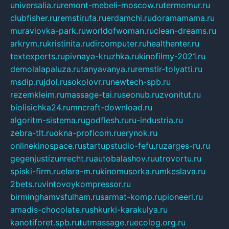
universalia.ru
remont-mebeli-moscow.ru
termomur.ru
clubfisher.ru
remstirufa.ru
erdamchi.ru
doramamama.ru
muraviovka-park.ru
worldofwoman.ru
clean-dreams.ru
arkrym.ru
kristinita.ru
dircomputer.ru
healthenter.ru
textexperts.ru
pivnaya-kruzhka.ru
kinofilmy-2021.ru
demolalapaluza.ru
tanyavanya.ru
remstir-tolyatti.ru
msdip.ru
jdol.ru
sokolovr.ru
newtech-spb.ru
rezemkleim.ru
massage-tai.ru
seonub.ru
zvonitut.ru
biolisichka24.ru
mncraft-download.ru
algoritm-sistema.ru
godflesh.ru
ru-industria.ru
zebra-tlt.ru
okna-proficom.ru
erynok.ru
onlinekinospace.ru
startupstudio-fefu.ru
zarges-ru.ru
gegenjustizunrecht.ru
autobalashov.ru
utrovortu.ru
spiski-firm.ru
elara-m.ru
kinomusorka.ru
mkcslava.ru
2bets.ru
vintovoykompressor.ru
birminghamvsfulham.ru
sarmat-komp.ru
pioneeri.ru
amadis-chocolate.ru
shkurki-karakulya.ru
kanotiforet.spb.ru
tutmassage.ru
ecolog.org.ru