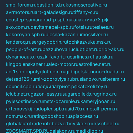
smp-forum.ru
bastion-td.ru
kosmoscreative.ru
avrmotors.ru
art-galadesign.ru
tiffany-c.ru
ecostep-samara.ru
d-p.spb.ru
галактика73.рф
sko.com.ru
davitamebel-spb.ru
fotsis.ru
tesiaes.ru
kokoroyari.spb.ru
blesna-kazan.ru
mossilver.ru
lenderoq.ru
sergeydobrin.ru
tochkazvuka.msk.ru
people-of-art.ru
bezzubova.ru
clubtibet.ru
orior-aks.ru
dynamoauto.ru
szk-favorit.ru
carlines.ru
flatnsk.ru
kingbolenskaner.ru
alex-motor.ru
astroline.net.ru
act1.spb.ru
polyglot.com.ru
gidlipetsk.ru
ooo-driada.ru
detsad125.ru
mir-zdoroviya.ru
bruslanovo.ru
siterem.ru
council.spb.ru
лодкипатриот.рф
kafekolizey.ru
iclub.net.ru
gazon-easy.ru
sugarepilekb.ru
grinox.ru
pylesostineco.ru
msts-ozarenie.ru
kameryjooan.ru
artemovskij.ru
dopler.spb.ru
aid70.ru
metall-perm.ru
ndm.msk.ru
ratingzooshop.ru
apiaccess.ru
globalautotrade.info
bezverhovskoe.ru
drsschool.ru
ZOOSMART.SPB.RU
dalakony.ru
medikijob.ru