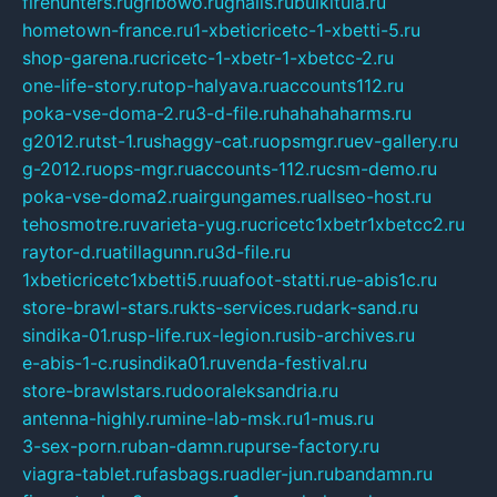
firehunters.ru
gribowo.ru
gnalis.ru
bulkitula.ru
hometown-france.ru
1-xbeticricetc-1-xbetti-5.ru
shop-garena.ru
cricetc-1-xbetr-1-xbetcc-2.ru
one-life-story.ru
top-halyava.ru
accounts112.ru
poka-vse-doma-2.ru
3-d-file.ru
hahahaharms.ru
g2012.ru
tst-1.ru
shaggy-cat.ru
opsmgr.ru
ev-gallery.ru
g-2012.ru
ops-mgr.ru
accounts-112.ru
csm-demo.ru
poka-vse-doma2.ru
airgungames.ru
allseo-host.ru
tehosmotre.ru
varieta-yug.ru
cricetc1xbetr1xbetcc2.ru
raytor-d.ru
atillagunn.ru
3d-file.ru
1xbeticricetc1xbetti5.ru
uafoot-statti.ru
e-abis1c.ru
store-brawl-stars.ru
kts-services.ru
dark-sand.ru
sindika-01.ru
sp-life.ru
x-legion.ru
sib-archives.ru
e-abis-1-c.ru
sindika01.ru
venda-festival.ru
store-brawlstars.ru
dooraleksandria.ru
antenna-highly.ru
mine-lab-msk.ru
1-mus.ru
3-sex-porn.ru
ban-damn.ru
purse-factory.ru
viagra-tablet.ru
fasbags.ru
adler-jun.ru
bandamn.ru