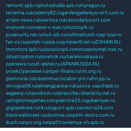
remontt.spb.ru
photostudia.spb.ru
myragon.ru
terramia.ru
academy62.ru
gardengallereya.ru
rti.com.ru
artem-news.ru
biserinca.ru
krasnodarkurort.com
imshowtv.ru
mebel-v-tule.ru
mobtopik.ru
pcsecurity.net.ru
tool-sib.ru
multimetrunit.ru
sp-tour.ru
fan-cs.ru
santeh-russia.ru
symbian9.net.ru
DSHAIR.RU
tmmotors.spb.ru
xjocuricopii.com
musavtomat.msk.ru
obustrojdom.ru
sovetcik.ru
ybaranovskaya.ru
ppknews.ru
cult-alshei.ru
JAPANRUSSIA.RU
proekciyamebel.ru
imper-finans.ru
rim.org.ru
glamourai.ru
brassminus.ru
zabor-pro.ru
ftn.pp.ru
dorogoe58.ru
laimengpacker.ru
kuzova-zapchasti.ru
sageerp.ru
taxodrom.ru
dsrazvitie.ru
hardcity.net.ru
ratinghomegames.ru
topservice25.ru
gubernyan.ru
gtglasslined.ru
ii4.ru
tssport.spb.ru
andorra24.com
blackwallstreet.ru
oboimos.ru
optim-doors.com.ru
ikuch.ru
nycr.org.ru
npa21.ru
vremya-ch.spb.ru
desert000.ru
ivtorgi.ru
ifiori.ru
catalog-statei.ru