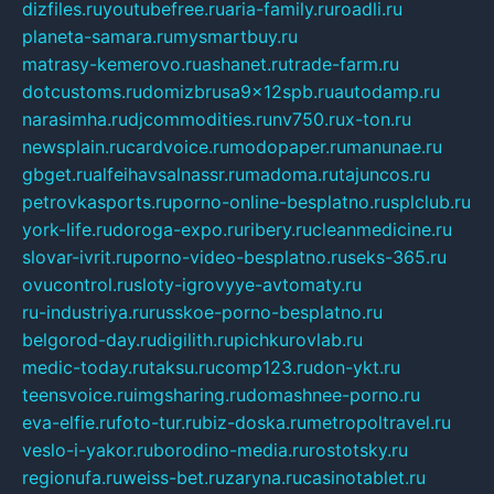
dizfiles.ru
youtubefree.ru
aria-family.ru
roadli.ru
planeta-samara.ru
mysmartbuy.ru
matrasy-kemerovo.ru
ashanet.ru
trade-farm.ru
dotcustoms.ru
domizbrusa9x12spb.ru
autodamp.ru
narasimha.ru
djcommodities.ru
nv750.ru
x-ton.ru
newsplain.ru
cardvoice.ru
modopaper.ru
manunae.ru
gbget.ru
alfeihavsalnassr.ru
madoma.ru
tajuncos.ru
petrovkasports.ru
porno-online-besplatno.ru
splclub.ru
york-life.ru
doroga-expo.ru
ribery.ru
cleanmedicine.ru
slovar-ivrit.ru
porno-video-besplatno.ru
seks-365.ru
ovucontrol.ru
sloty-igrovyye-avtomaty.ru
ru-industriya.ru
russkoe-porno-besplatno.ru
belgorod-day.ru
digilith.ru
pichkurovlab.ru
medic-today.ru
taksu.ru
comp123.ru
don-ykt.ru
teensvoice.ru
imgsharing.ru
domashnee-porno.ru
eva-elfie.ru
foto-tur.ru
biz-doska.ru
metropoltravel.ru
veslo-i-yakor.ru
borodino-media.ru
rostotsky.ru
regionufa.ru
weiss-bet.ru
zaryna.ru
casinotablet.ru