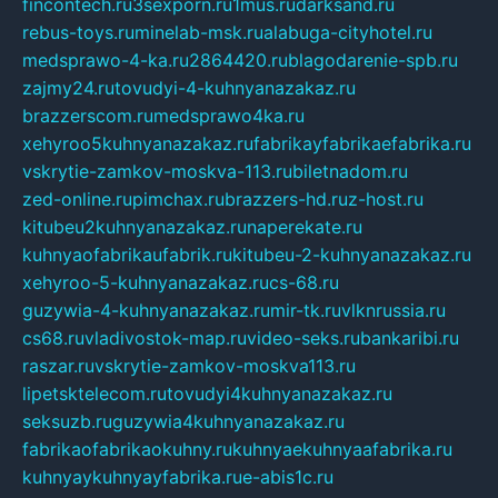
fincontech.ru
3sexporn.ru
1mus.ru
darksand.ru
rebus-toys.ru
minelab-msk.ru
alabuga-cityhotel.ru
medsprawo-4-ka.ru
2864420.ru
blagodarenie-spb.ru
zajmy24.ru
tovudyi-4-kuhnyanazakaz.ru
brazzerscom.ru
medsprawo4ka.ru
xehyroo5kuhnyanazakaz.ru
fabrikayfabrikaefabrika.ru
vskrytie-zamkov-moskva-113.ru
biletnadom.ru
zed-online.ru
pimchax.ru
brazzers-hd.ru
z-host.ru
kitubeu2kuhnyanazakaz.ru
naperekate.ru
kuhnyaofabrikaufabrik.ru
kitubeu-2-kuhnyanazakaz.ru
xehyroo-5-kuhnyanazakaz.ru
cs-68.ru
guzywia-4-kuhnyanazakaz.ru
mir-tk.ru
vlknrussia.ru
cs68.ru
vladivostok-map.ru
video-seks.ru
bankaribi.ru
raszar.ru
vskrytie-zamkov-moskva113.ru
lipetsktelecom.ru
tovudyi4kuhnyanazakaz.ru
seksuzb.ru
guzywia4kuhnyanazakaz.ru
fabrikaofabrikaokuhny.ru
kuhnyaekuhnyaafabrika.ru
kuhnyaykuhnyayfabrika.ru
e-abis1c.ru