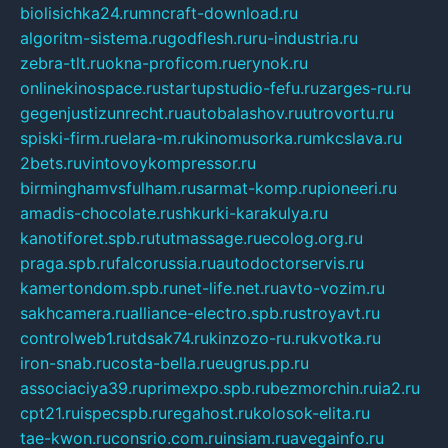
biolisichka24.ru
mncraft-download.ru
algoritm-sistema.ru
godflesh.ru
ru-industria.ru
zebra-tlt.ru
okna-proficom.ru
erynok.ru
onlinekinospace.ru
startupstudio-fefu.ru
zarges-ru.ru
gegenjustizunrecht.ru
autobalashov.ru
utrovortu.ru
spiski-firm.ru
elara-m.ru
kinomusorka.ru
mkcslava.ru
2bets.ru
vintovoykompressor.ru
birminghamvsfulham.ru
sarmat-komp.ru
pioneeri.ru
amadis-chocolate.ru
shkurki-karakulya.ru
kanotiforet.spb.ru
tutmassage.ru
ecolog.org.ru
praga.spb.ru
falcorussia.ru
autodoctorservis.ru
kamertondom.spb.ru
net-life.net.ru
avto-vozim.ru
sakhcamera.ru
alliance-electro.spb.ru
stroyavt.ru
controlweb1.ru
tdsak74.ru
kinzozo-ru.ru
kvotka.ru
iron-snab.ru
costa-bella.ru
eugrus.pp.ru
associaciya39.ru
primexpo.spb.ru
bezmorchin.ru
ia2.ru
cpt21.ru
ispecspb.ru
regahost.ru
kolosok-elita.ru
tae-kwon.ru
consrio.com.ru
insiam.ru
avegainfo.ru