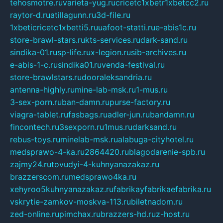
tehosmotre.ru
varieta-yug.ru
cricetc1xbetr1xbetcc2.ru
raytor-d.ru
atillagunn.ru
3d-file.ru
1xbeticricetc1xbetti5.ru
uafoot-statti.ru
e-abis1c.ru
store-brawl-stars.ru
kts-services.ru
dark-sand.ru
sindika-01.ru
sp-life.ru
x-legion.ru
sib-archives.ru
e-abis-1-c.ru
sindika01.ru
venda-festival.ru
store-brawlstars.ru
dooraleksandria.ru
antenna-highly.ru
mine-lab-msk.ru
1-mus.ru
3-sex-porn.ru
ban-damn.ru
purse-factory.ru
viagra-tablet.ru
fasbags.ru
adler-jun.ru
bandamn.ru
fincontech.ru
3sexporn.ru
1mus.ru
darksand.ru
rebus-toys.ru
minelab-msk.ru
alabuga-cityhotel.ru
medsprawo-4-ka.ru
2864420.ru
blagodarenie-spb.ru
zajmy24.ru
tovudyi-4-kuhnyanazakaz.ru
brazzerscom.ru
medsprawo4ka.ru
xehyroo5kuhnyanazakaz.ru
fabrikayfabrikaefabrika.ru
vskrytie-zamkov-moskva-113.ru
biletnadom.ru
zed-online.ru
pimchax.ru
brazzers-hd.ru
z-host.ru