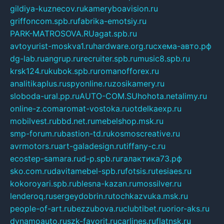
gildiya-kuznecov.ru
kameryboavision.ru
griffoncom.spb.ru
fabrika-emotsiy.ru
PARK-MATROSOVA.RU
agat.spb.ru
avtoyurist-moskva1.ru
hardware.org.ru
схема-авто.рф
dg-lab.ru
angrup.ru
recruiter.spb.ru
music8.spb.ru
krsk124.ru
kubok.spb.ru
romanofforex.ru
analitikaplus.ru
spyonline.ru
zosikamery.ru
sloboda-ural.pp.ru
AUTO-COM.SU
hohota.net
alimy.ru
online-z.com
aromat-vostoka.ru
otdelkaexp.ru
mobilvest.ru
bbd.net.ru
mebelshop.msk.ru
smp-forum.ru
bastion-td.ru
kosmoscreative.ru
avrmotors.ru
art-galadesign.ru
tiffany-c.ru
ecostep-samara.ru
d-p.spb.ru
галактика73.рф
sko.com.ru
davitamebel-spb.ru
fotsis.ru
tesiaes.ru
kokoroyari.spb.ru
blesna-kazan.ru
mossilver.ru
lenderoq.ru
sergeydobrin.ru
tochkazvuka.msk.ru
people-of-art.ru
bezzubova.ru
clubtibet.ru
orior-aks.ru
dynamoauto.ru
szk-favorit.ru
carlines.ru
flatnsk.ru