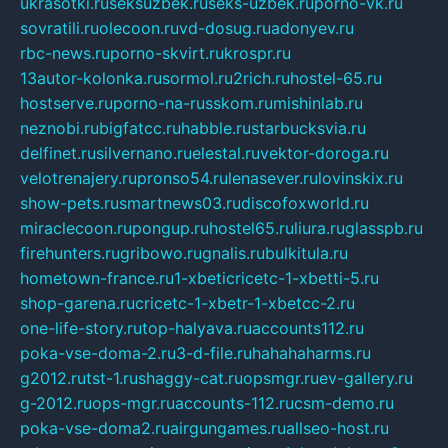
ukrasotki.ru
seksuzbek.ru
seks-uzbek.ru
porno-vk.ru
sovratili.ru
olecoon.ru
vd-dosug.ru
adonyev.ru
rbc-news.ru
porno-skvirt.ru
krospr.ru
13autor-kolonka.ru
sormol.ru
2rich.ru
hostel-65.ru
hostserve.ru
porno-na-russkom.ru
mishinlab.ru
neznobi.ru
bigfatcc.ru
habble.ru
starbucksvia.ru
delfinet.ru
silvernano.ru
elestal.ru
vektor-doroga.ru
velotrenajery.ru
pronso54.ru
lenasever.ru
lovinskix.ru
show-pets.ru
smartnews03.ru
discofoxworld.ru
miraclecoon.ru
pongup.ru
hostel65.ru
liura.ru
glasspb.ru
firehunters.ru
gribowo.ru
gnalis.ru
bulkitula.ru
hometown-france.ru
1-xbeticricetc-1-xbetti-5.ru
shop-garena.ru
cricetc-1-xbetr-1-xbetcc-2.ru
one-life-story.ru
top-halyava.ru
accounts112.ru
poka-vse-doma-2.ru
3-d-file.ru
hahahaharms.ru
g2012.ru
tst-1.ru
shaggy-cat.ru
opsmgr.ru
ev-gallery.ru
g-2012.ru
ops-mgr.ru
accounts-112.ru
csm-demo.ru
poka-vse-doma2.ru
airgungames.ru
allseo-host.ru