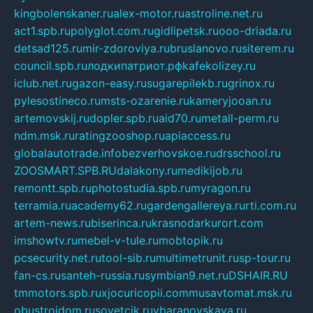
kingbolenskaner.ru
alex-motor.ru
astroline.net.ru
act1.spb.ru
polyglot.com.ru
gidlipetsk.ru
ooo-driada.ru
detsad125.ru
mir-zdoroviya.ru
bruslanovo.ru
siterem.ru
council.spb.ru
лодкипатриот.рф
kafekolizey.ru
iclub.net.ru
gazon-easy.ru
sugarepilekb.ru
grinox.ru
pylesostineco.ru
msts-ozarenie.ru
kameryjooan.ru
artemovskij.ru
dopler.spb.ru
aid70.ru
metall-perm.ru
ndm.msk.ru
ratingzooshop.ru
apiaccess.ru
globalautotrade.info
bezverhovskoe.ru
drsschool.ru
ZOOSMART.SPB.RU
dalakony.ru
medikijob.ru
remontt.spb.ru
photostudia.spb.ru
myragon.ru
terramia.ru
academy62.ru
gardengallereya.ru
rti.com.ru
artem-news.ru
biserinca.ru
krasnodarkurort.com
imshowtv.ru
mebel-v-tule.ru
mobtopik.ru
pcsecurity.net.ru
tool-sib.ru
multimetrunit.ru
sp-tour.ru
fan-cs.ru
santeh-russia.ru
symbian9.net.ru
DSHAIR.RU
tmmotors.spb.ru
xjocuricopii.com
musavtomat.msk.ru
obustrojdom.ru
sovetcik.ru
ybaranovskaya.ru