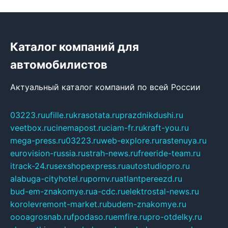
Каталог компаний для
автомобилистов
Актуальный каталог компаний по всей России
03223.ru
ufille.ru
krasotata.ru
prazdnikdushi.ru
veetbox.ru
cinemapost.ru
ciam-fr.ru
kraft-you.ru
mega-press.ru
03223.ru
web-explore.ru
rastenuya.ru
eurovision-russia.ru
strah-news.ru
freeride-team.ru
itrack-24.ru
sexshopexpress.ru
autostudiopro.ru
alabuga-cityhotel.ru
pornv.ru
atlantpereezd.ru
bud-em-znakomye.ru
a-cdc.ru
elektrostal-news.ru
korolevremont-market.ru
budem-znakomye.ru
oooagrosnab.ru
fpodaso.ru
emfire.ru
pro-otdelky.ru