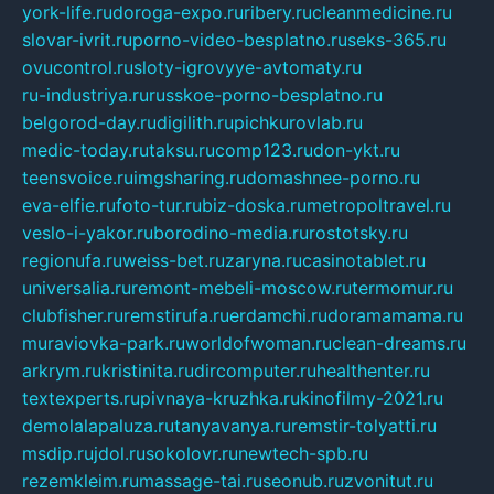
york-life.ru
doroga-expo.ru
ribery.ru
cleanmedicine.ru
slovar-ivrit.ru
porno-video-besplatno.ru
seks-365.ru
ovucontrol.ru
sloty-igrovyye-avtomaty.ru
ru-industriya.ru
russkoe-porno-besplatno.ru
belgorod-day.ru
digilith.ru
pichkurovlab.ru
medic-today.ru
taksu.ru
comp123.ru
don-ykt.ru
teensvoice.ru
imgsharing.ru
domashnee-porno.ru
eva-elfie.ru
foto-tur.ru
biz-doska.ru
metropoltravel.ru
veslo-i-yakor.ru
borodino-media.ru
rostotsky.ru
regionufa.ru
weiss-bet.ru
zaryna.ru
casinotablet.ru
universalia.ru
remont-mebeli-moscow.ru
termomur.ru
clubfisher.ru
remstirufa.ru
erdamchi.ru
doramamama.ru
muraviovka-park.ru
worldofwoman.ru
clean-dreams.ru
arkrym.ru
kristinita.ru
dircomputer.ru
healthenter.ru
textexperts.ru
pivnaya-kruzhka.ru
kinofilmy-2021.ru
demolalapaluza.ru
tanyavanya.ru
remstir-tolyatti.ru
msdip.ru
jdol.ru
sokolovr.ru
newtech-spb.ru
rezemkleim.ru
massage-tai.ru
seonub.ru
zvonitut.ru