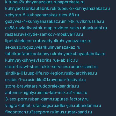
kitubeu2kuhnyanazakaz.ru
naperekate.ru
kuhnyaofabrikaufabrik.ru
kitubeu-2-kuhnyanazakaz.ru
xehyroo-5-kuhnyanazakaz.ru
cs-68.ru
guzywia-4-kuhnyanazakaz.ru
mir-tk.ru
vlknrussia.ru
cs68.ru
vladivostok-map.ru
video-seks.ru
bankaribi.ru
raszar.ru
vskrytie-zamkov-moskva113.ru
lipetsktelecom.ru
tovudyi4kuhnyanazakaz.ru
seksuzb.ru
guzywia4kuhnyanazakaz.ru
fabrikaofabrikaokuhny.ru
kuhnyaekuhnyaafabrika.ru
kuhnyaykuhnyayfabrika.ru
e-abis1c.ru
store-brawl-stars.ru
kts-services.ru
dark-sand.ru
sindika-01.ru
sp-life.ru
x-legion.ru
sib-archives.ru
e-abis-1-c.ru
sindika01.ru
venda-festival.ru
store-brawlstars.ru
dooraleksandria.ru
antenna-highly.ru
mine-lab-msk.ru
1-mus.ru
3-sex-porn.ru
ban-damn.ru
purse-factory.ru
viagra-tablet.ru
fasbags.ru
adler-jun.ru
bandamn.ru
fincontech.ru
3sexporn.ru
1mus.ru
darksand.ru