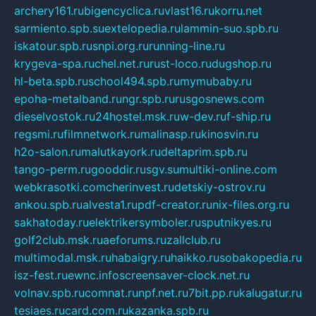
archery161.ru
bigencyclica.ru
vlast16.ru
korru.net
sarmiento.spb.su
extelopedia.ru
lammin-suo.spb.ru
iskatour.spb.ru
snpi.org.ru
running-line.ru
krygeva-spa.ru
chel.net.ru
rust-loco.ru
dugshop.ru
hl-beta.spb.ru
school494.spb.ru
mymubaby.ru
epoha-metalband.ru
ngr.spb.ru
rusgosnews.com
dieselvostok.ru
24hostel.msk.ru
w-dev.ru
f-ship.ru
regsmi.ru
filmnetwork.ru
malinasp.ru
kinosvin.ru
h2o-salon.ru
malutkayork.ru
deltaprim.spb.ru
tango-perm.ru
gooddir.ru
sgv.su
multiki-online.com
webkrasotki.com
cherinvest.ru
detskiy-ostrov.ru
ankou.spb.ru
alvesta1.ru
pdf-creator.ru
nix-files.org.ru
sakhatoday.ru
elektrikersymboler.ru
sputnikyes.ru
golf2club.msk.ru
aeforums.ru
zallclub.ru
multimodal.msk.ru
habaigry.ru
haikko.ru
sobakopedia.ru
isz-fest.ru
ewnc.info
screensaver-clock.net.ru
volnav.spb.ru
comnat.ru
npf.net.ru
7bit.pp.ru
kalugatur.ru
tesiaes.ru
card.com.ru
kazanka.spb.ru