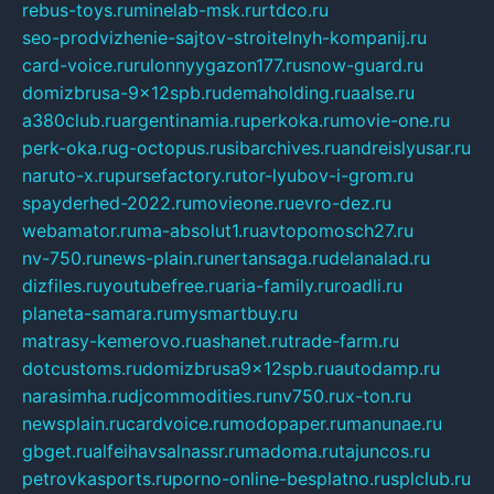
rebus-toys.ru
minelab-msk.ru
rtdco.ru
seo-prodvizhenie-sajtov-stroitelnyh-kompanij.ru
card-voice.ru
rulonnyygazon177.ru
snow-guard.ru
domizbrusa-9x12spb.ru
demaholding.ru
aalse.ru
a380club.ru
argentinamia.ru
perkoka.ru
movie-one.ru
perk-oka.ru
g-octopus.ru
sibarchives.ru
andreislyusar.ru
naruto-x.ru
pursefactory.ru
tor-lyubov-i-grom.ru
spayderhed-2022.ru
movieone.ru
evro-dez.ru
webamator.ru
ma-absolut1.ru
avtopomosch27.ru
nv-750.ru
news-plain.ru
nertansaga.ru
delanalad.ru
dizfiles.ru
youtubefree.ru
aria-family.ru
roadli.ru
planeta-samara.ru
mysmartbuy.ru
matrasy-kemerovo.ru
ashanet.ru
trade-farm.ru
dotcustoms.ru
domizbrusa9x12spb.ru
autodamp.ru
narasimha.ru
djcommodities.ru
nv750.ru
x-ton.ru
newsplain.ru
cardvoice.ru
modopaper.ru
manunae.ru
gbget.ru
alfeihavsalnassr.ru
madoma.ru
tajuncos.ru
petrovkasports.ru
porno-online-besplatno.ru
splclub.ru