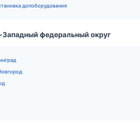
установка допоборудования
о-Западный федеральный округ
нинград
Новгород
од