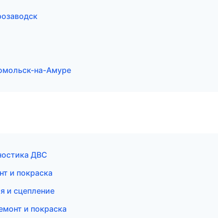
розаводск
сомольск-на-Амуре
ностика ДВС
нт и покраска
я и сцепление
емонт и покраска