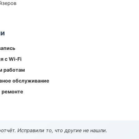
йзеров
ми
запись
 с Wi‑Fi
м работам
вное обслуживание
и ремонте
тчёт. Исправили то, что другие не нашли.