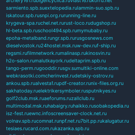
archery161.ru
bigencyclica.ru
vlast16.ru
korru.net
sarmiento.spb.su
extelopedia.ru
lammin-suo.spb.ru
iskatour.spb.ru
snpi.org.ru
running-line.ru
krygeva-spa.ru
chel.net.ru
rust-loco.ru
dugshop.ru
hl-beta.spb.ru
school494.spb.ru
mymubaby.ru
epoha-metalband.ru
ngr.spb.ru
rusgosnews.com
dieselvostok.ru
24hostel.msk.ru
w-dev.ru
f-ship.ru
regsmi.ru
filmnetwork.ru
malinasp.ru
kinosvin.ru
h2o-salon.ru
malutkayork.ru
deltaprim.spb.ru
tango-perm.ru
gooddir.ru
sgv.su
multiki-online.com
webkrasotki.com
cherinvest.ru
detskiy-ostrov.ru
ankou.spb.ru
alvesta1.ru
pdf-creator.ru
nix-files.org.ru
sakhatoday.ru
elektrikersymboler.ru
sputnikyes.ru
golf2club.msk.ru
aeforums.ru
zallclub.ru
multimodal.msk.ru
habaigry.ru
haikko.ru
sobakopedia.ru
isz-fest.ru
ewnc.info
screensaver-clock.net.ru
volnav.spb.ru
comnat.ru
npf.net.ru
7bit.pp.ru
kalugatur.ru
tesiaes.ru
card.com.ru
kazanka.spb.ru