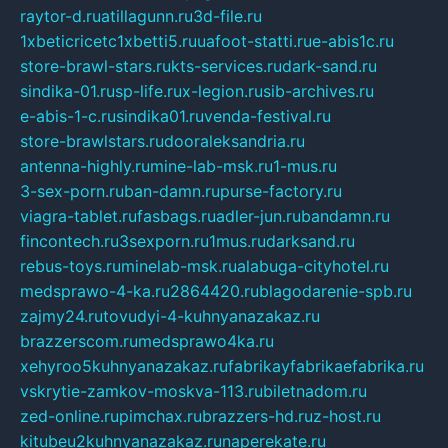
raytor-d.ru
atillagunn.ru
3d-file.ru
1xbeticricetc1xbetti5.ru
uafoot-statti.ru
e-abis1c.ru
store-brawl-stars.ru
kts-services.ru
dark-sand.ru
sindika-01.ru
sp-life.ru
x-legion.ru
sib-archives.ru
e-abis-1-c.ru
sindika01.ru
venda-festival.ru
store-brawlstars.ru
dooraleksandria.ru
antenna-highly.ru
mine-lab-msk.ru
1-mus.ru
3-sex-porn.ru
ban-damn.ru
purse-factory.ru
viagra-tablet.ru
fasbags.ru
adler-jun.ru
bandamn.ru
fincontech.ru
3sexporn.ru
1mus.ru
darksand.ru
rebus-toys.ru
minelab-msk.ru
alabuga-cityhotel.ru
medsprawo-4-ka.ru
2864420.ru
blagodarenie-spb.ru
zajmy24.ru
tovudyi-4-kuhnyanazakaz.ru
brazzerscom.ru
medsprawo4ka.ru
xehyroo5kuhnyanazakaz.ru
fabrikayfabrikaefabrika.ru
vskrytie-zamkov-moskva-113.ru
biletnadom.ru
zed-online.ru
pimchax.ru
brazzers-hd.ru
z-host.ru
kitubeu2kuhnyanazakaz.ru
naperekate.ru