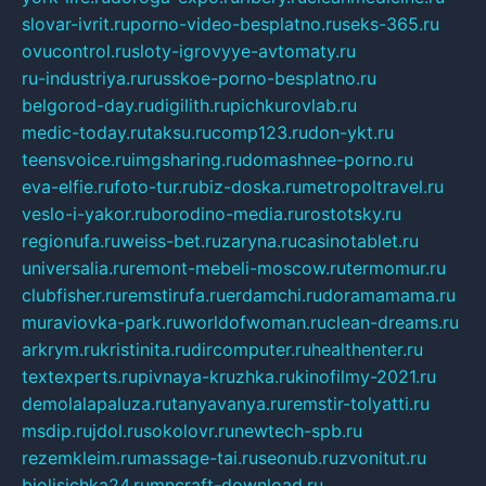
slovar-ivrit.ru
porno-video-besplatno.ru
seks-365.ru
ovucontrol.ru
sloty-igrovyye-avtomaty.ru
ru-industriya.ru
russkoe-porno-besplatno.ru
belgorod-day.ru
digilith.ru
pichkurovlab.ru
medic-today.ru
taksu.ru
comp123.ru
don-ykt.ru
teensvoice.ru
imgsharing.ru
domashnee-porno.ru
eva-elfie.ru
foto-tur.ru
biz-doska.ru
metropoltravel.ru
veslo-i-yakor.ru
borodino-media.ru
rostotsky.ru
regionufa.ru
weiss-bet.ru
zaryna.ru
casinotablet.ru
universalia.ru
remont-mebeli-moscow.ru
termomur.ru
clubfisher.ru
remstirufa.ru
erdamchi.ru
doramamama.ru
muraviovka-park.ru
worldofwoman.ru
clean-dreams.ru
arkrym.ru
kristinita.ru
dircomputer.ru
healthenter.ru
textexperts.ru
pivnaya-kruzhka.ru
kinofilmy-2021.ru
demolalapaluza.ru
tanyavanya.ru
remstir-tolyatti.ru
msdip.ru
jdol.ru
sokolovr.ru
newtech-spb.ru
rezemkleim.ru
massage-tai.ru
seonub.ru
zvonitut.ru
biolisichka24.ru
mncraft-download.ru