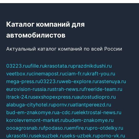
Каталог компаний для
автомобилистов
Актуальный каталог компаний по всей России
03223.ru
ufille.ru
krasotata.ru
prazdnikdushi.ru
veetbox.ru
cinemapost.ru
ciam-fr.ru
kraft-you.ru
mega-press.ru
03223.ru
web-explore.ru
rastenuya.ru
eurovision-russia.ru
strah-news.ru
freeride-team.ru
itrack-24.ru
sexshopexpress.ru
autostudiopro.ru
alabuga-cityhotel.ru
pornv.ru
atlantpereezd.ru
bud-em-znakomye.ru
a-cdc.ru
elektrostal-news.ru
korolevremont-market.ru
budem-znakomye.ru
oooagrosnab.ru
fpodaso.ru
emfire.ru
pro-otdelky.ru
ukrasotki.ru
seksuzbek.ru
seks-uzbek.ru
porno-vk.ru