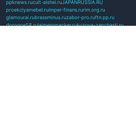
ppknews.ru
cult-alshei.ru
JAPANRUSSIA.RU
proekciyamebel.ru
imper-finans.ru
rim.org.ru
glamourai.ru
brassminus.ru
zabor-pro.ru
ftn.pp.ru
dorogoe58.ru
laimengpacker.ru
kuzova-zapchasti.ru
sageerp.ru
taxodrom.ru
dsrazvitie.ru
hardcity.net.ru
ratinghomegames.ru
topservice25.ru
gubernyan.ru
gtglasslined.ru
ii4.ru
tssport.spb.ru
andorra24.com
blackwallstreet.ru
oboimos.ru
optim-doors.com.ru
ikuch.ru
nycr.org.ru
npa21.ru
vremya-ch.spb.ru
desert000.ru
ivtorgi.ru
ifiori.ru
catalog-statei.ru
dcv.org.ru
spetsmaster174.ru
ipkameryhiseeu.ru
dum26.ru
ruspol.spb.ru
fr-opendp.ru
kam-solnyshko.ru
cheyenne-arapaho.ru
sevzapmetal.spb.ru
ted-lapidus.spb.ru
parasite-eliminator.ru
sigma-complete.ru
modernworld.ru
dama-moda.ru
eholot-group.ru
sk-nvkz.ru
DRONGOLD.RU
democratia2.ru
i-farmer.ru
mass-sport.org
jablonex.spb.ru
bookmess.ru
linkword.ru