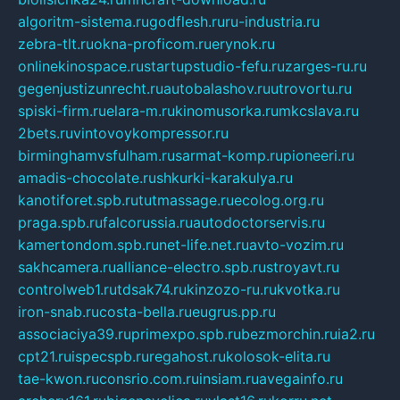
algoritm-sistema.ru
godflesh.ru
ru-industria.ru
zebra-tlt.ru
okna-proficom.ru
erynok.ru
onlinekinospace.ru
startupstudio-fefu.ru
zarges-ru.ru
gegenjustizunrecht.ru
autobalashov.ru
utrovortu.ru
spiski-firm.ru
elara-m.ru
kinomusorka.ru
mkcslava.ru
2bets.ru
vintovoykompressor.ru
birminghamvsfulham.ru
sarmat-komp.ru
pioneeri.ru
amadis-chocolate.ru
shkurki-karakulya.ru
kanotiforet.spb.ru
tutmassage.ru
ecolog.org.ru
praga.spb.ru
falcorussia.ru
autodoctorservis.ru
kamertondom.spb.ru
net-life.net.ru
avto-vozim.ru
sakhcamera.ru
alliance-electro.spb.ru
stroyavt.ru
controlweb1.ru
tdsak74.ru
kinzozo-ru.ru
kvotka.ru
iron-snab.ru
costa-bella.ru
eugrus.pp.ru
associaciya39.ru
primexpo.spb.ru
bezmorchin.ru
ia2.ru
cpt21.ru
ispecspb.ru
regahost.ru
kolosok-elita.ru
tae-kwon.ru
consrio.com.ru
insiam.ru
avegainfo.ru