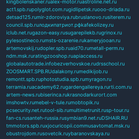
kingbolenskaner.ru
alex-motor.ru
astroline.net.ru
act1.spb.ru
polyglot.com.ru
gidlipetsk.ru
ooo-driada.ru
detsad125.ru
mir-zdoroviya.ru
bruslanovo.ru
siterem.ru
council.spb.ru
лодкипатриот.рф
kafekolizey.ru
iclub.net.ru
gazon-easy.ru
sugarepilekb.ru
grinox.ru
pylesostineco.ru
msts-ozarenie.ru
kameryjooan.ru
artemovskij.ru
dopler.spb.ru
aid70.ru
metall-perm.ru
ndm.msk.ru
ratingzooshop.ru
apiaccess.ru
globalautotrade.info
bezverhovskoe.ru
drsschool.ru
ZOOSMART.SPB.RU
dalakony.ru
medikijob.ru
remontt.spb.ru
photostudia.spb.ru
myragon.ru
terramia.ru
academy62.ru
gardengallereya.ru
rti.com.ru
artem-news.ru
biserinca.ru
krasnodarkurort.com
imshowtv.ru
mebel-v-tule.ru
mobtopik.ru
pcsecurity.net.ru
tool-sib.ru
multimetrunit.ru
sp-tour.ru
fan-cs.ru
santeh-russia.ru
symbian9.net.ru
DSHAIR.RU
tmmotors.spb.ru
xjocuricopii.com
musavtomat.msk.ru
obustrojdom.ru
sovetcik.ru
ybaranovskaya.ru