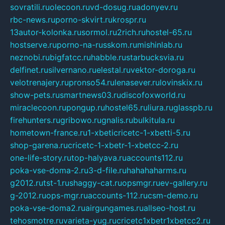
sovratili.ru
olecoon.ru
vd-dosug.ru
adonyev.ru
rbc-news.ru
porno-skvirt.ru
krospr.ru
13autor-kolonka.ru
sormol.ru
2rich.ru
hostel-65.ru
hostserve.ru
porno-na-russkom.ru
mishinlab.ru
neznobi.ru
bigfatcc.ru
habble.ru
starbucksvia.ru
delfinet.ru
silvernano.ru
elestal.ru
vektor-doroga.ru
velotrenajery.ru
pronso54.ru
lenasever.ru
lovinskix.ru
show-pets.ru
smartnews03.ru
discofoxworld.ru
miraclecoon.ru
pongup.ru
hostel65.ru
liura.ru
glasspb.ru
firehunters.ru
gribowo.ru
gnalis.ru
bulkitula.ru
hometown-france.ru
1-xbeticricetc-1-xbetti-5.ru
shop-garena.ru
cricetc-1-xbetr-1-xbetcc-2.ru
one-life-story.ru
top-halyava.ru
accounts112.ru
poka-vse-doma-2.ru
3-d-file.ru
hahahaharms.ru
g2012.ru
tst-1.ru
shaggy-cat.ru
opsmgr.ru
ev-gallery.ru
g-2012.ru
ops-mgr.ru
accounts-112.ru
csm-demo.ru
poka-vse-doma2.ru
airgungames.ru
allseo-host.ru
tehosmotre.ru
varieta-yug.ru
cricetc1xbetr1xbetcc2.ru