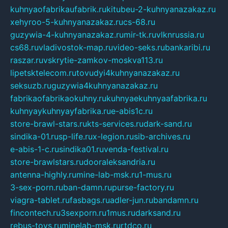
kuhnyaofabrikaufabrik.ru
kitubeu-2-kuhnyanazakaz.ru
xehyroo-5-kuhnyanazakaz.ru
cs-68.ru
guzywia-4-kuhnyanazakaz.ru
mir-tk.ru
vlknrussia.ru
cs68.ru
vladivostok-map.ru
video-seks.ru
bankaribi.ru
raszar.ru
vskrytie-zamkov-moskva113.ru
lipetsktelecom.ru
tovudyi4kuhnyanazakaz.ru
seksuzb.ru
guzywia4kuhnyanazakaz.ru
fabrikaofabrikaokuhny.ru
kuhnyaekuhnyaafabrika.ru
kuhnyaykuhnyayfabrika.ru
e-abis1c.ru
store-brawl-stars.ru
kts-services.ru
dark-sand.ru
sindika-01.ru
sp-life.ru
x-legion.ru
sib-archives.ru
e-abis-1-c.ru
sindika01.ru
venda-festival.ru
store-brawlstars.ru
dooraleksandria.ru
antenna-highly.ru
mine-lab-msk.ru
1-mus.ru
3-sex-porn.ru
ban-damn.ru
purse-factory.ru
viagra-tablet.ru
fasbags.ru
adler-jun.ru
bandamn.ru
fincontech.ru
3sexporn.ru
1mus.ru
darksand.ru
rebus-toys.ru
minelab-msk.ru
rtdco.ru