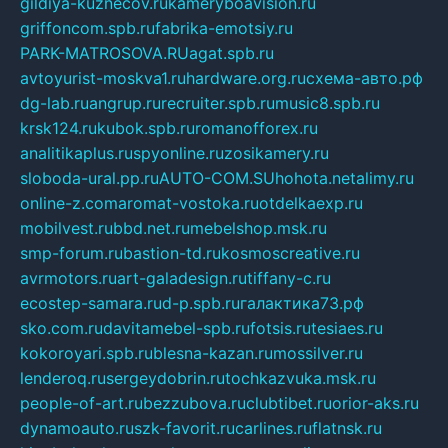
gildiya-kuznecov.ru
kameryboavision.ru
griffoncom.spb.ru
fabrika-emotsiy.ru
PARK-MATROSOVA.RU
agat.spb.ru
avtoyurist-moskva1.ru
hardware.org.ru
схема-авто.рф
dg-lab.ru
angrup.ru
recruiter.spb.ru
music8.spb.ru
krsk124.ru
kubok.spb.ru
romanofforex.ru
analitikaplus.ru
spyonline.ru
zosikamery.ru
sloboda-ural.pp.ru
AUTO-COM.SU
hohota.net
alimy.ru
online-z.com
aromat-vostoka.ru
otdelkaexp.ru
mobilvest.ru
bbd.net.ru
mebelshop.msk.ru
smp-forum.ru
bastion-td.ru
kosmoscreative.ru
avrmotors.ru
art-galadesign.ru
tiffany-c.ru
ecostep-samara.ru
d-p.spb.ru
галактика73.рф
sko.com.ru
davitamebel-spb.ru
fotsis.ru
tesiaes.ru
kokoroyari.spb.ru
blesna-kazan.ru
mossilver.ru
lenderoq.ru
sergeydobrin.ru
tochkazvuka.msk.ru
people-of-art.ru
bezzubova.ru
clubtibet.ru
orior-aks.ru
dynamoauto.ru
szk-favorit.ru
carlines.ru
flatnsk.ru