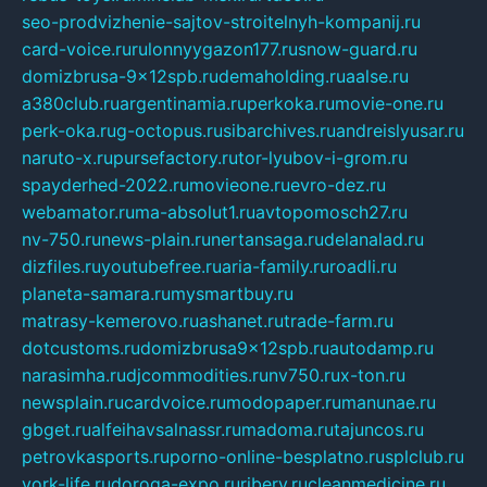
seo-prodvizhenie-sajtov-stroitelnyh-kompanij.ru
card-voice.ru
rulonnyygazon177.ru
snow-guard.ru
domizbrusa-9x12spb.ru
demaholding.ru
aalse.ru
a380club.ru
argentinamia.ru
perkoka.ru
movie-one.ru
perk-oka.ru
g-octopus.ru
sibarchives.ru
andreislyusar.ru
naruto-x.ru
pursefactory.ru
tor-lyubov-i-grom.ru
spayderhed-2022.ru
movieone.ru
evro-dez.ru
webamator.ru
ma-absolut1.ru
avtopomosch27.ru
nv-750.ru
news-plain.ru
nertansaga.ru
delanalad.ru
dizfiles.ru
youtubefree.ru
aria-family.ru
roadli.ru
planeta-samara.ru
mysmartbuy.ru
matrasy-kemerovo.ru
ashanet.ru
trade-farm.ru
dotcustoms.ru
domizbrusa9x12spb.ru
autodamp.ru
narasimha.ru
djcommodities.ru
nv750.ru
x-ton.ru
newsplain.ru
cardvoice.ru
modopaper.ru
manunae.ru
gbget.ru
alfeihavsalnassr.ru
madoma.ru
tajuncos.ru
petrovkasports.ru
porno-online-besplatno.ru
splclub.ru
york-life.ru
doroga-expo.ru
ribery.ru
cleanmedicine.ru