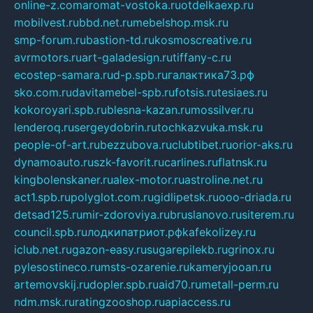
online-z.com
aromat-vostoka.ru
otdelkaexp.ru
mobilvest.ru
bbd.net.ru
mebelshop.msk.ru
smp-forum.ru
bastion-td.ru
kosmoscreative.ru
avrmotors.ru
art-galadesign.ru
tiffany-c.ru
ecostep-samara.ru
d-p.spb.ru
галактика73.рф
sko.com.ru
davitamebel-spb.ru
fotsis.ru
tesiaes.ru
kokoroyari.spb.ru
blesna-kazan.ru
mossilver.ru
lenderoq.ru
sergeydobrin.ru
tochkazvuka.msk.ru
people-of-art.ru
bezzubova.ru
clubtibet.ru
orior-aks.ru
dynamoauto.ru
szk-favorit.ru
carlines.ru
flatnsk.ru
kingbolenskaner.ru
alex-motor.ru
astroline.net.ru
act1.spb.ru
polyglot.com.ru
gidlipetsk.ru
ooo-driada.ru
detsad125.ru
mir-zdoroviya.ru
bruslanovo.ru
siterem.ru
council.spb.ru
лодкипатриот.рф
kafekolizey.ru
iclub.net.ru
gazon-easy.ru
sugarepilekb.ru
grinox.ru
pylesostineco.ru
msts-ozarenie.ru
kameryjooan.ru
artemovskij.ru
dopler.spb.ru
aid70.ru
metall-perm.ru
ndm.msk.ru
ratingzooshop.ru
apiaccess.ru