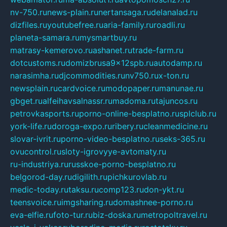
nv-750.ru
news-plain.ru
nertansaga.ru
delanalad.ru
dizfiles.ru
youtubefree.ru
aria-family.ru
roadli.ru
planeta-samara.ru
mysmartbuy.ru
matrasy-kemerovo.ru
ashanet.ru
trade-farm.ru
dotcustoms.ru
domizbrusa9x12spb.ru
autodamp.ru
narasimha.ru
djcommodities.ru
nv750.ru
x-ton.ru
newsplain.ru
cardvoice.ru
modopaper.ru
manunae.ru
gbget.ru
alfeihavsalnassr.ru
madoma.ru
tajuncos.ru
petrovkasports.ru
porno-online-besplatno.ru
splclub.ru
york-life.ru
doroga-expo.ru
ribery.ru
cleanmedicine.ru
slovar-ivrit.ru
porno-video-besplatno.ru
seks-365.ru
ovucontrol.ru
sloty-igrovyye-avtomaty.ru
ru-industriya.ru
russkoe-porno-besplatno.ru
belgorod-day.ru
digilith.ru
pichkurovlab.ru
medic-today.ru
taksu.ru
comp123.ru
don-ykt.ru
teensvoice.ru
imgsharing.ru
domashnee-porno.ru
eva-elfie.ru
foto-tur.ru
biz-doska.ru
metropoltravel.ru