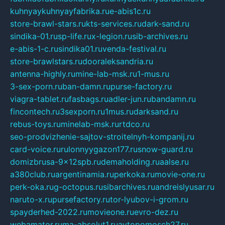
kuhnyaykuhnyayfabrika.ru
e-abis1c.ru
store-brawl-stars.ru
kts-services.ru
dark-sand.ru
sindika-01.ru
sp-life.ru
x-legion.ru
sib-archives.ru
e-abis-1-c.ru
sindika01.ru
venda-festival.ru
store-brawlstars.ru
dooraleksandria.ru
antenna-highly.ru
mine-lab-msk.ru
1-mus.ru
3-sex-porn.ru
ban-damn.ru
purse-factory.ru
viagra-tablet.ru
fasbags.ru
adler-jun.ru
bandamn.ru
fincontech.ru
3sexporn.ru
1mus.ru
darksand.ru
rebus-toys.ru
minelab-msk.ru
rtdco.ru
seo-prodvizhenie-sajtov-stroitelnyh-kompanij.ru
card-voice.ru
rulonnyygazon177.ru
snow-guard.ru
domizbrusa-9x12spb.ru
demaholding.ru
aalse.ru
a380club.ru
argentinamia.ru
perkoka.ru
movie-one.ru
perk-oka.ru
g-octopus.ru
sibarchives.ru
andreislyusar.ru
naruto-x.ru
pursefactory.ru
tor-lyubov-i-grom.ru
spayderhed-2022.ru
movieone.ru
evro-dez.ru
webamator.ru
ma-absolut1.ru
avtopomosch27.ru