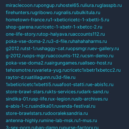
miraclecoon.ru
pongup.ru
hostel65.ru
liura.ru
glasspb.ru
firehunters.ru
gribowo.ru
gnalis.ru
bulkitula.ru
hometown-france.ru
1-xbeticricetc-1-xbetti-5.ru
shop-garena.ru
cricetc-1-xbetr-1-xbetcc-2.ru
one-life-story.ru
top-halyava.ru
accounts112.ru
poka-vse-doma-2.ru
3-d-file.ru
hahahaharms.ru
g2012.ru
tst-1.ru
shaggy-cat.ru
opsmgr.ru
ev-gallery.ru
g-2012.ru
ops-mgr.ru
accounts-112.ru
csm-demo.ru
poka-vse-doma2.ru
airgungames.ru
allseo-host.ru
tehosmotre.ru
varieta-yug.ru
cricetc1xbetr1xbetcc2.ru
raytor-d.ru
atillagunn.ru
3d-file.ru
1xbeticricetc1xbetti5.ru
uafoot-statti.ru
e-abis1c.ru
store-brawl-stars.ru
kts-services.ru
dark-sand.ru
sindika-01.ru
sp-life.ru
x-legion.ru
sib-archives.ru
e-abis-1-c.ru
sindika01.ru
venda-festival.ru
store-brawlstars.ru
dooraleksandria.ru
antenna-highly.ru
mine-lab-msk.ru
1-mus.ru
3-sex-porn.ru
ban-damn.ru
purse-factory.ru