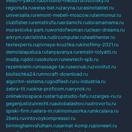
veslo-i-yakor.ru
borodino-media.ru
rostotsky.ru
regionufa.ru
weiss-bet.ru
zaryna.ru
casinotablet.ru
universalia.ru
remont-mebeli-moscow.ru
termomur.ru
clubfisher.ru
remstirufa.ru
erdamchi.ru
doramamama.ru
muraviovka-park.ru
worldofwoman.ru
clean-dreams.ru
arkrym.ru
kristinita.ru
dircomputer.ru
healthenter.ru
textexperts.ru
pivnaya-kruzhka.ru
kinofilmy-2021.ru
demolalapaluza.ru
tanyavanya.ru
remstir-tolyatti.ru
msdip.ru
jdol.ru
sokolovr.ru
newtech-spb.ru
rezemkleim.ru
massage-tai.ru
seonub.ru
zvonitut.ru
biolisichka24.ru
mncraft-download.ru
algoritm-sistema.ru
godflesh.ru
ru-industria.ru
zebra-tlt.ru
okna-proficom.ru
erynok.ru
onlinekinospace.ru
startupstudio-fefu.ru
zarges-ru.ru
gegenjustizunrecht.ru
autobalashov.ru
utrovortu.ru
spiski-firm.ru
elara-m.ru
kinomusorka.ru
mkcslava.ru
2bets.ru
vintovoykompressor.ru
birminghamvsfulham.ru
sarmat-komp.ru
pioneeri.ru