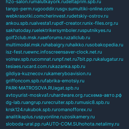
h2o-salon.ru
malutkayork.ru
deltaprim.spb.ru
tango-perm.ru
gooddir.ru
sgv.su
multiki-online.com
webkrasotki.com
cherinvest.ru
detskiy-ostrov.ru
ankou.spb.ru
alvesta1.ru
pdf-creator.ru
nix-files.org.ru
sakhatoday.ru
elektrikersymboler.ru
sputnikyes.ru
golf2club.msk.ru
aeforums.ru
zallclub.ru
multimodal.msk.ru
habaigry.ru
haikko.ru
sobakopedia.ru
isz-fest.ru
ewnc.info
screensaver-clock.net.ru
volnav.spb.ru
comnat.ru
npf.net.ru
7bit.pp.ru
kalugatur.ru
tesiaes.ru
card.com.ru
kazanka.spb.ru
gildiya-kuznecov.ru
kameryboavision.ru
griffoncom.spb.ru
fabrika-emotsiy.ru
PARK-MATROSOVA.RU
agat.spb.ru
avtoyurist-moskva1.ru
hardware.org.ru
схема-авто.рф
dg-lab.ru
angrup.ru
recruiter.spb.ru
music8.spb.ru
krsk124.ru
kubok.spb.ru
romanofforex.ru
analitikaplus.ru
spyonline.ru
zosikamery.ru
sloboda-ural.pp.ru
AUTO-COM.SU
hohota.net
alimy.ru