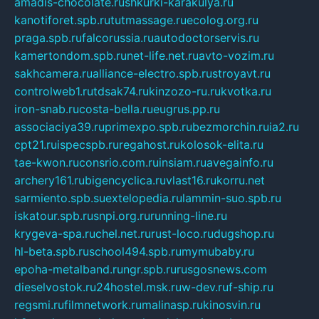
amadis-chocolate.ru
shkurki-karakulya.ru
kanotiforet.spb.ru
tutmassage.ru
ecolog.org.ru
praga.spb.ru
falcorussia.ru
autodoctorservis.ru
kamertondom.spb.ru
net-life.net.ru
avto-vozim.ru
sakhcamera.ru
alliance-electro.spb.ru
stroyavt.ru
controlweb1.ru
tdsak74.ru
kinzozo-ru.ru
kvotka.ru
iron-snab.ru
costa-bella.ru
eugrus.pp.ru
associaciya39.ru
primexpo.spb.ru
bezmorchin.ru
ia2.ru
cpt21.ru
ispecspb.ru
regahost.ru
kolosok-elita.ru
tae-kwon.ru
consrio.com.ru
insiam.ru
avegainfo.ru
archery161.ru
bigencyclica.ru
vlast16.ru
korru.net
sarmiento.spb.su
extelopedia.ru
lammin-suo.spb.ru
iskatour.spb.ru
snpi.org.ru
running-line.ru
krygeva-spa.ru
chel.net.ru
rust-loco.ru
dugshop.ru
hl-beta.spb.ru
school494.spb.ru
mymubaby.ru
epoha-metalband.ru
ngr.spb.ru
rusgosnews.com
dieselvostok.ru
24hostel.msk.ru
w-dev.ru
f-ship.ru
regsmi.ru
filmnetwork.ru
malinasp.ru
kinosvin.ru