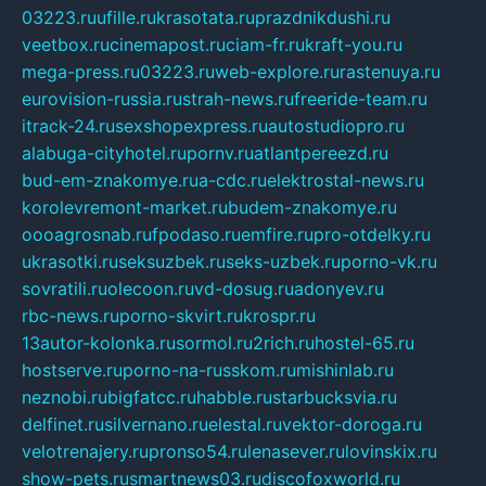
03223.ru
ufille.ru
krasotata.ru
prazdnikdushi.ru
veetbox.ru
cinemapost.ru
ciam-fr.ru
kraft-you.ru
mega-press.ru
03223.ru
web-explore.ru
rastenuya.ru
eurovision-russia.ru
strah-news.ru
freeride-team.ru
itrack-24.ru
sexshopexpress.ru
autostudiopro.ru
alabuga-cityhotel.ru
pornv.ru
atlantpereezd.ru
bud-em-znakomye.ru
a-cdc.ru
elektrostal-news.ru
korolevremont-market.ru
budem-znakomye.ru
oooagrosnab.ru
fpodaso.ru
emfire.ru
pro-otdelky.ru
ukrasotki.ru
seksuzbek.ru
seks-uzbek.ru
porno-vk.ru
sovratili.ru
olecoon.ru
vd-dosug.ru
adonyev.ru
rbc-news.ru
porno-skvirt.ru
krospr.ru
13autor-kolonka.ru
sormol.ru
2rich.ru
hostel-65.ru
hostserve.ru
porno-na-russkom.ru
mishinlab.ru
neznobi.ru
bigfatcc.ru
habble.ru
starbucksvia.ru
delfinet.ru
silvernano.ru
elestal.ru
vektor-doroga.ru
velotrenajery.ru
pronso54.ru
lenasever.ru
lovinskix.ru
show-pets.ru
smartnews03.ru
discofoxworld.ru