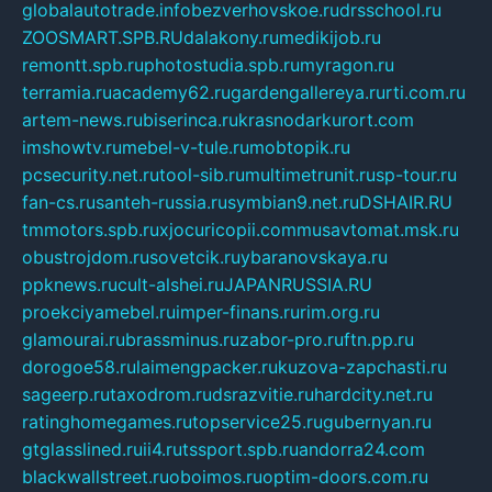
globalautotrade.info
bezverhovskoe.ru
drsschool.ru
ZOOSMART.SPB.RU
dalakony.ru
medikijob.ru
remontt.spb.ru
photostudia.spb.ru
myragon.ru
terramia.ru
academy62.ru
gardengallereya.ru
rti.com.ru
artem-news.ru
biserinca.ru
krasnodarkurort.com
imshowtv.ru
mebel-v-tule.ru
mobtopik.ru
pcsecurity.net.ru
tool-sib.ru
multimetrunit.ru
sp-tour.ru
fan-cs.ru
santeh-russia.ru
symbian9.net.ru
DSHAIR.RU
tmmotors.spb.ru
xjocuricopii.com
musavtomat.msk.ru
obustrojdom.ru
sovetcik.ru
ybaranovskaya.ru
ppknews.ru
cult-alshei.ru
JAPANRUSSIA.RU
proekciyamebel.ru
imper-finans.ru
rim.org.ru
glamourai.ru
brassminus.ru
zabor-pro.ru
ftn.pp.ru
dorogoe58.ru
laimengpacker.ru
kuzova-zapchasti.ru
sageerp.ru
taxodrom.ru
dsrazvitie.ru
hardcity.net.ru
ratinghomegames.ru
topservice25.ru
gubernyan.ru
gtglasslined.ru
ii4.ru
tssport.spb.ru
andorra24.com
blackwallstreet.ru
oboimos.ru
optim-doors.com.ru