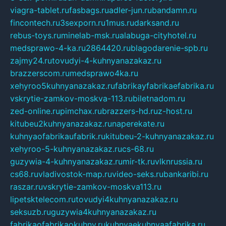
viagra-tablet.ru
fasbags.ru
adler-jun.ru
bandamn.ru
fincontech.ru
3sexporn.ru
1mus.ru
darksand.ru
rebus-toys.ru
minelab-msk.ru
alabuga-cityhotel.ru
medsprawo-4-ka.ru
2864420.ru
blagodarenie-spb.ru
zajmy24.ru
tovudyi-4-kuhnyanazakaz.ru
brazzerscom.ru
medsprawo4ka.ru
xehyroo5kuhnyanazakaz.ru
fabrikayfabrikaefabrika.ru
vskrytie-zamkov-moskva-113.ru
biletnadom.ru
zed-online.ru
pimchax.ru
brazzers-hd.ru
z-host.ru
kitubeu2kuhnyanazakaz.ru
naperekate.ru
kuhnyaofabrikaufabrik.ru
kitubeu-2-kuhnyanazakaz.ru
xehyroo-5-kuhnyanazakaz.ru
cs-68.ru
guzywia-4-kuhnyanazakaz.ru
mir-tk.ru
vlknrussia.ru
cs68.ru
vladivostok-map.ru
video-seks.ru
bankaribi.ru
raszar.ru
vskrytie-zamkov-moskva113.ru
lipetsktelecom.ru
tovudyi4kuhnyanazakaz.ru
seksuzb.ru
guzywia4kuhnyanazakaz.ru
fabrikaofabrikaokuhny.ru
kuhnyaekuhnyaafabrika.ru