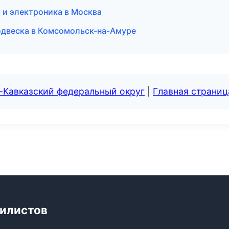
а и электроника в Москва
подвеска в Комсомольск-на-Амуре
-Кавказский федеральный округ
|
Главная страниц
билистов