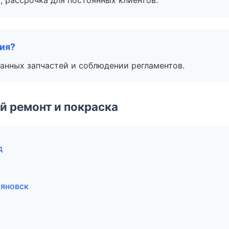
, рассрочка для постоянных клиентов.
тия?
анных запчастей и соблюдении регламентов.
й ремонт и покраска
д
ьяновск