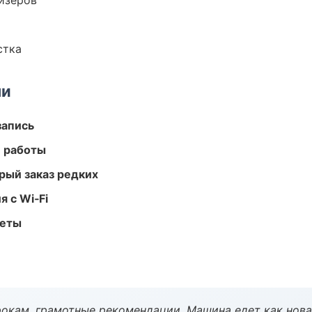
йзеров
стка
ми
запись
е работы
рый заказ редких
 с Wi‑Fi
меты
окам, грамотные рекомендации. Машина едет как нова