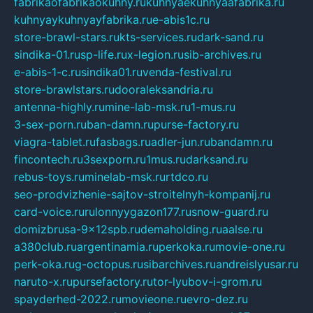
fabrikaofabrikaokuhny.ru
kuhnyaekuhnyaafabrika.ru
kuhnyaykuhnyayfabrika.ru
e-abis1c.ru
store-brawl-stars.ru
kts-services.ru
dark-sand.ru
sindika-01.ru
sp-life.ru
x-legion.ru
sib-archives.ru
e-abis-1-c.ru
sindika01.ru
venda-festival.ru
store-brawlstars.ru
dooraleksandria.ru
antenna-highly.ru
mine-lab-msk.ru
1-mus.ru
3-sex-porn.ru
ban-damn.ru
purse-factory.ru
viagra-tablet.ru
fasbags.ru
adler-jun.ru
bandamn.ru
fincontech.ru
3sexporn.ru
1mus.ru
darksand.ru
rebus-toys.ru
minelab-msk.ru
rtdco.ru
seo-prodvizhenie-sajtov-stroitelnyh-kompanij.ru
card-voice.ru
rulonnyygazon177.ru
snow-guard.ru
domizbrusa-9x12spb.ru
demaholding.ru
aalse.ru
a380club.ru
argentinamia.ru
perkoka.ru
movie-one.ru
perk-oka.ru
g-octopus.ru
sibarchives.ru
andreislyusar.ru
naruto-x.ru
pursefactory.ru
tor-lyubov-i-grom.ru
spayderhed-2022.ru
movieone.ru
evro-dez.ru