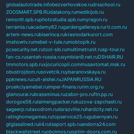
globalautotrade.info
bezverhovskoe.ru
drsschool.ru
ZOOSMART.SPB.RU
dalakony.ru
medikijob.ru
remontt.spb.ru
photostudia.spb.ru
myragon.ru
terramia.ru
academy62.ru
gardengallereya.ru
rti.com.ru
artem-news.ru
biserinca.ru
krasnodarkurort.com
imshowtv.ru
mebel-v-tule.ru
mobtopik.ru
pcsecurity.net.ru
tool-sib.ru
multimetrunit.ru
sp-tour.ru
fan-cs.ru
santeh-russia.ru
symbian9.net.ru
DSHAIR.RU
tmmotors.spb.ru
xjocuricopii.com
musavtomat.msk.ru
obustrojdom.ru
sovetcik.ru
ybaranovskaya.ru
ppknews.ru
cult-alshei.ru
JAPANRUSSIA.RU
proekciyamebel.ru
imper-finans.ru
rim.org.ru
glamourai.ru
brassminus.ru
zabor-pro.ru
ftn.pp.ru
dorogoe58.ru
laimengpacker.ru
kuzova-zapchasti.ru
sageerp.ru
taxodrom.ru
dsrazvitie.ru
hardcity.net.ru
ratinghomegames.ru
topservice25.ru
gubernyan.ru
gtglasslined.ru
ii4.ru
tssport.spb.ru
andorra24.com
blackwallstreet.ru
oboimos.ru
optim-doors.com.ru