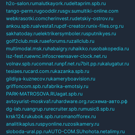
h2o-salon.ru
malutkayork.ru
deltaprim.spb.ru
tango-perm.ru
gooddir.ru
sgv.su
multiki-online.com
webkrasotki.com
cherinvest.ru
detskiy-ostrov.ru
ankou.spb.ru
alvesta1.ru
pdf-creator.ru
nix-files.org.ru
sakhatoday.ru
elektrikersymboler.ru
sputnikyes.ru
golf2club.msk.ru
aeforums.ru
zallclub.ru
multimodal.msk.ru
habaigry.ru
haikko.ru
sobakopedia.ru
isz-fest.ru
ewnc.info
screensaver-clock.net.ru
volnav.spb.ru
comnat.ru
npf.net.ru
7bit.pp.ru
kalugatur.ru
tesiaes.ru
card.com.ru
kazanka.spb.ru
gildiya-kuznecov.ru
kameryboavision.ru
griffoncom.spb.ru
fabrika-emotsiy.ru
PARK-MATROSOVA.RU
agat.spb.ru
avtoyurist-moskva1.ru
hardware.org.ru
схема-авто.рф
dg-lab.ru
angrup.ru
recruiter.spb.ru
music8.spb.ru
krsk124.ru
kubok.spb.ru
romanofforex.ru
analitikaplus.ru
spyonline.ru
zosikamery.ru
sloboda-ural.pp.ru
AUTO-COM.SU
hohota.net
alimy.ru