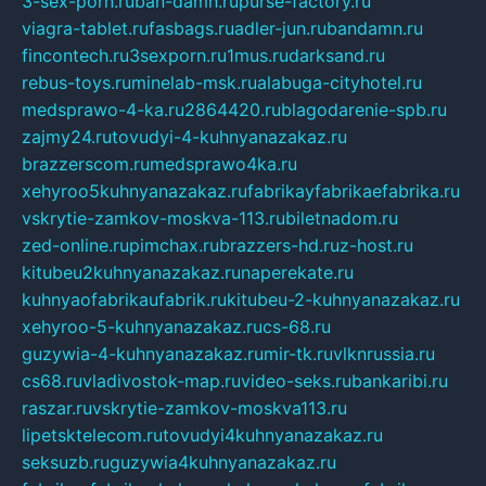
3-sex-porn.ru
ban-damn.ru
purse-factory.ru
viagra-tablet.ru
fasbags.ru
adler-jun.ru
bandamn.ru
fincontech.ru
3sexporn.ru
1mus.ru
darksand.ru
rebus-toys.ru
minelab-msk.ru
alabuga-cityhotel.ru
medsprawo-4-ka.ru
2864420.ru
blagodarenie-spb.ru
zajmy24.ru
tovudyi-4-kuhnyanazakaz.ru
brazzerscom.ru
medsprawo4ka.ru
xehyroo5kuhnyanazakaz.ru
fabrikayfabrikaefabrika.ru
vskrytie-zamkov-moskva-113.ru
biletnadom.ru
zed-online.ru
pimchax.ru
brazzers-hd.ru
z-host.ru
kitubeu2kuhnyanazakaz.ru
naperekate.ru
kuhnyaofabrikaufabrik.ru
kitubeu-2-kuhnyanazakaz.ru
xehyroo-5-kuhnyanazakaz.ru
cs-68.ru
guzywia-4-kuhnyanazakaz.ru
mir-tk.ru
vlknrussia.ru
cs68.ru
vladivostok-map.ru
video-seks.ru
bankaribi.ru
raszar.ru
vskrytie-zamkov-moskva113.ru
lipetsktelecom.ru
tovudyi4kuhnyanazakaz.ru
seksuzb.ru
guzywia4kuhnyanazakaz.ru