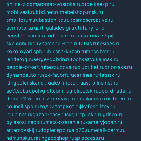
online-z.com
aromat-vostoka.ru
otdelkaexp.ru
mobilvest.ru
bbd.net.ru
mebelshop.msk.ru
smp-forum.ru
bastion-td.ru
kosmoscreative.ru
avrmotors.ru
art-galadesign.ru
tiffany-c.ru
ecostep-samara.ru
d-p.spb.ru
галактика73.рф
sko.com.ru
davitamebel-spb.ru
fotsis.ru
tesiaes.ru
kokoroyari.spb.ru
blesna-kazan.ru
mossilver.ru
lenderoq.ru
sergeydobrin.ru
tochkazvuka.msk.ru
people-of-art.ru
bezzubova.ru
clubtibet.ru
orior-aks.ru
dynamoauto.ru
szk-favorit.ru
carlines.ru
flatnsk.ru
kingbolenskaner.ru
alex-motor.ru
astroline.net.ru
act1.spb.ru
polyglot.com.ru
gidlipetsk.ru
ooo-driada.ru
detsad125.ru
mir-zdoroviya.ru
bruslanovo.ru
siterem.ru
council.spb.ru
лодкипатриот.рф
kafekolizey.ru
iclub.net.ru
gazon-easy.ru
sugarepilekb.ru
grinox.ru
pylesostineco.ru
msts-ozarenie.ru
kameryjooan.ru
artemovskij.ru
dopler.spb.ru
aid70.ru
metall-perm.ru
ndm.msk.ru
ratingzooshop.ru
apiaccess.ru