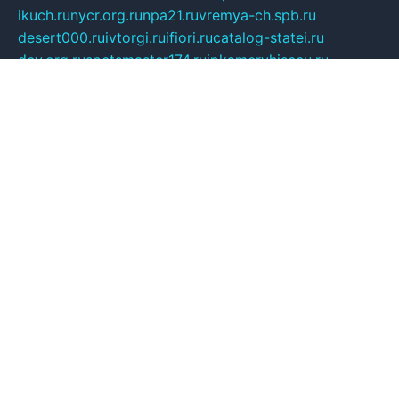
ikuch.ru
nycr.org.ru
npa21.ru
vremya-ch.spb.ru
desert000.ru
ivtorgi.ru
ifiori.ru
catalog-statei.ru
dcv.org.ru
spetsmaster174.ru
ipkameryhiseeu.ru
dum26.ru
ruspol.spb.ru
fr-opendp.ru
kam-solnyshko.ru
cheyenne-arapaho.ru
sevzapmetal.spb.ru
ted-lapidus.spb.ru
parasite-eliminator.ru
sigma-complete.ru
modernworld.ru
dama-moda.ru
eholot-group.ru
sk-nvkz.ru
DRONGOLD.RU
democratia2.ru
i-farmer.ru
mass-sport.org
jablonex.spb.ru
bookmess.ru
linkword.ru
refineua.com.ru
cs-spec.net.ru
altay-mebel.ru
DNK-THEATRE.RU
mechaniks.spb.ru
ipcamtechage.ru
skosta.ru
a-sun.ru
stroy-ldsp.ru
snowlands.org.ru
childrensshoes.ru
mrlizzy.ru
mebelsofiakrd.ru
bulizhenko.ru
rumantick.net.ru
mtszerno.ru
daily-fishing.ru
glushiteli-v-spb.ru
megasat.org.ru
localization.net.ru
flyingfish.pp.ru
ds5teremok.ru
aclib.spb.ru
komissionka30.ru
mag-profit.ru