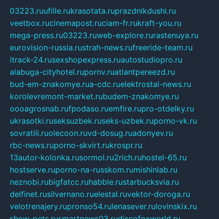
03223.ru
ufille.ru
krasotata.ru
prazdnikdushi.ru
veetbox.ru
cinemapost.ru
ciam-fr.ru
kraft-you.ru
mega-press.ru
03223.ru
web-explore.ru
rastenuya.ru
eurovision-russia.ru
strah-news.ru
freeride-team.ru
itrack-24.ru
sexshopexpress.ru
autostudiopro.ru
alabuga-cityhotel.ru
pornv.ru
atlantpereezd.ru
bud-em-znakomye.ru
a-cdc.ru
elektrostal-news.ru
korolevremont-market.ru
budem-znakomye.ru
oooagrosnab.ru
fpodaso.ru
emfire.ru
pro-otdelky.ru
ukrasotki.ru
seksuzbek.ru
seks-uzbek.ru
porno-vk.ru
sovratili.ru
olecoon.ru
vd-dosug.ru
adonyev.ru
rbc-news.ru
porno-skvirt.ru
krospr.ru
13autor-kolonka.ru
sormol.ru
2rich.ru
hostel-65.ru
hostserve.ru
porno-na-russkom.ru
mishinlab.ru
neznobi.ru
bigfatcc.ru
habble.ru
starbucksvia.ru
delfinet.ru
silvernano.ru
elestal.ru
vektor-doroga.ru
velotrenajery.ru
pronso54.ru
lenasever.ru
lovinskix.ru
show-pets.ru
smartnews03.ru
discofoxworld.ru