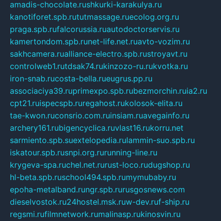
amadis-chocolate.ru
shkurki-karakulya.ru
kanotiforet.spb.ru
tutmassage.ru
ecolog.org.ru
praga.spb.ru
falcorussia.ru
autodoctorservis.ru
kamertondom.spb.ru
net-life.net.ru
avto-vozim.ru
sakhcamera.ru
alliance-electro.spb.ru
stroyavt.ru
controlweb1.ru
tdsak74.ru
kinzozo-ru.ru
kvotka.ru
iron-snab.ru
costa-bella.ru
eugrus.pp.ru
associaciya39.ru
primexpo.spb.ru
bezmorchin.ru
ia2.ru
cpt21.ru
ispecspb.ru
regahost.ru
kolosok-elita.ru
tae-kwon.ru
consrio.com.ru
insiam.ru
avegainfo.ru
archery161.ru
bigencyclica.ru
vlast16.ru
korru.net
sarmiento.spb.su
extelopedia.ru
lammin-suo.spb.ru
iskatour.spb.ru
snpi.org.ru
running-line.ru
krygeva-spa.ru
chel.net.ru
rust-loco.ru
dugshop.ru
hl-beta.spb.ru
school494.spb.ru
mymubaby.ru
epoha-metalband.ru
ngr.spb.ru
rusgosnews.com
dieselvostok.ru
24hostel.msk.ru
w-dev.ru
f-ship.ru
regsmi.ru
filmnetwork.ru
malinasp.ru
kinosvin.ru