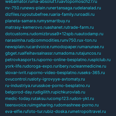
webamator.ru
ma-absolut1.ru
avtopomosch27.ru
nv-750.ru
news-plain.ru
nertansaga.ru
delanalad.ru
dizfiles.ru
youtubefree.ru
aria-family.ru
roadli.ru
planeta-samara.ru
mysmartbuy.ru
matrasy-kemerovo.ru
ashanet.ru
trade-farm.ru
dotcustoms.ru
domizbrusa9x12spb.ru
autodamp.ru
narasimha.ru
djcommodities.ru
nv750.ru
x-ton.ru
newsplain.ru
cardvoice.ru
modopaper.ru
manunae.ru
gbget.ru
alfeihavsalnassr.ru
madoma.ru
tajuncos.ru
petrovkasports.ru
porno-online-besplatno.ru
splclub.ru
york-life.ru
doroga-expo.ru
ribery.ru
cleanmedicine.ru
slovar-ivrit.ru
porno-video-besplatno.ru
seks-365.ru
ovucontrol.ru
sloty-igrovyye-avtomaty.ru
ru-industriya.ru
russkoe-porno-besplatno.ru
belgorod-day.ru
digilith.ru
pichkurovlab.ru
medic-today.ru
taksu.ru
comp123.ru
don-ykt.ru
teensvoice.ru
imgsharing.ru
domashnee-porno.ru
eva-elfie.ru
foto-tur.ru
biz-doska.ru
metropoltravel.ru