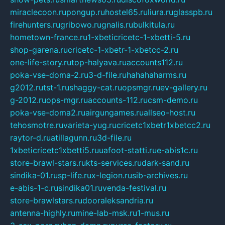
miraclecoon.ru
pongup.ru
hostel65.ru
liura.ru
glasspb.ru
firehunters.ru
gribowo.ru
gnalis.ru
bulkitula.ru
hometown-france.ru
1-xbeticricetc-1-xbetti-5.ru
shop-garena.ru
cricetc-1-xbetr-1-xbetcc-2.ru
one-life-story.ru
top-halyava.ru
accounts112.ru
poka-vse-doma-2.ru
3-d-file.ru
hahahaharms.ru
g2012.ru
tst-1.ru
shaggy-cat.ru
opsmgr.ru
ev-gallery.ru
g-2012.ru
ops-mgr.ru
accounts-112.ru
csm-demo.ru
poka-vse-doma2.ru
airgungames.ru
allseo-host.ru
tehosmotre.ru
varieta-yug.ru
cricetc1xbetr1xbetcc2.ru
raytor-d.ru
atillagunn.ru
3d-file.ru
1xbeticricetc1xbetti5.ru
uafoot-statti.ru
e-abis1c.ru
store-brawl-stars.ru
kts-services.ru
dark-sand.ru
sindika-01.ru
sp-life.ru
x-legion.ru
sib-archives.ru
e-abis-1-c.ru
sindika01.ru
venda-festival.ru
store-brawlstars.ru
dooraleksandria.ru
antenna-highly.ru
mine-lab-msk.ru
1-mus.ru