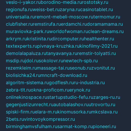
veslo-i-yakor.ru
borodino-media.ru
rostotsky.ru
regionufa.ru
weiss-bet.ru
zaryna.ru
casinotablet.ru
universalia.ru
remont-mebeli-moscow.ru
termomur.ru
clubfisher.ru
remstirufa.ru
erdamchi.ru
doramamama.ru
muraviovka-park.ru
worldofwoman.ru
clean-dreams.ru
arkrym.ru
kristinita.ru
dircomputer.ru
healthenter.ru
textexperts.ru
pivnaya-kruzhka.ru
kinofilmy-2021.ru
demolalapaluza.ru
tanyavanya.ru
remstir-tolyatti.ru
msdip.ru
jdol.ru
sokolovr.ru
newtech-spb.ru
rezemkleim.ru
massage-tai.ru
seonub.ru
zvonitut.ru
biolisichka24.ru
mncraft-download.ru
algoritm-sistema.ru
godflesh.ru
ru-industria.ru
zebra-tlt.ru
okna-proficom.ru
erynok.ru
onlinekinospace.ru
startupstudio-fefu.ru
zarges-ru.ru
gegenjustizunrecht.ru
autobalashov.ru
utrovortu.ru
spiski-firm.ru
elara-m.ru
kinomusorka.ru
mkcslava.ru
2bets.ru
vintovoykompressor.ru
birminghamvsfulham.ru
sarmat-komp.ru
pioneeri.ru