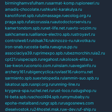
birminghamvsfulham.ru
sarmat-komp.ru
pioneeri.ru
amadis-chocolate.ru
shkurki-karakulya.ru
kanotiforet.spb.ru
tutmassage.ru
ecolog.org.ru
praga.spb.ru
falcorussia.ru
autodoctorservis.ru
kamertondom.spb.ru
net-life.net.ru
avto-vozim.ru
sakhcamera.ru
alliance-electro.spb.ru
stroyavt.ru
controlweb1.ru
tdsak74.ru
kinzozo-ru.ru
kvotka.ru
iron-snab.ru
costa-bella.ru
eugrus.pp.ru
associaciya39.ru
primexpo.spb.ru
bezmorchin.ru
ia2.ru
cpt21.ru
ispecspb.ru
regahost.ru
kolosok-elita.ru
tae-kwon.ru
consrio.com.ru
insiam.ru
avegainfo.ru
archery161.ru
bigencyclica.ru
vlast16.ru
korru.net
sarmiento.spb.su
extelopedia.ru
lammin-suo.spb.ru
iskatour.spb.ru
snpi.org.ru
running-line.ru
krygeva-spa.ru
chel.net.ru
rust-loco.ru
dugshop.ru
hl-beta.spb.ru
school494.spb.ru
mymubaby.ru
epoha-metalband.ru
ngr.spb.ru
rusgosnews.com
dieselvostok.ru
24hostel.msk.ru
w-dev.ru
f-ship.ru