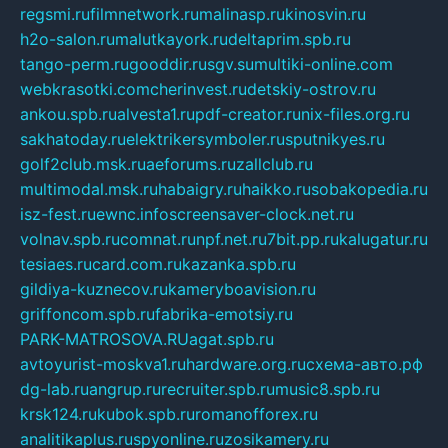
regsmi.ru
filmnetwork.ru
malinasp.ru
kinosvin.ru
h2o-salon.ru
malutkayork.ru
deltaprim.spb.ru
tango-perm.ru
gooddir.ru
sgv.su
multiki-online.com
webkrasotki.com
cherinvest.ru
detskiy-ostrov.ru
ankou.spb.ru
alvesta1.ru
pdf-creator.ru
nix-files.org.ru
sakhatoday.ru
elektrikersymboler.ru
sputnikyes.ru
golf2club.msk.ru
aeforums.ru
zallclub.ru
multimodal.msk.ru
habaigry.ru
haikko.ru
sobakopedia.ru
isz-fest.ru
ewnc.info
screensaver-clock.net.ru
volnav.spb.ru
comnat.ru
npf.net.ru
7bit.pp.ru
kalugatur.ru
tesiaes.ru
card.com.ru
kazanka.spb.ru
gildiya-kuznecov.ru
kameryboavision.ru
griffoncom.spb.ru
fabrika-emotsiy.ru
PARK-MATROSOVA.RU
agat.spb.ru
avtoyurist-moskva1.ru
hardware.org.ru
схема-авто.рф
dg-lab.ru
angrup.ru
recruiter.spb.ru
music8.spb.ru
krsk124.ru
kubok.spb.ru
romanofforex.ru
analitikaplus.ru
spyonline.ru
zosikamery.ru