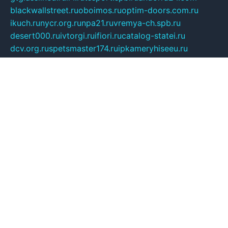
blackwallstreet.ru
oboimos.ru
optim-doors.com.ru
ikuch.ru
nycr.org.ru
npa21.ru
vremya-ch.spb.ru
desert000.ru
ivtorgi.ru
ifiori.ru
catalog-statei.ru
dcv.org.ru
spetsmaster174.ru
ipkameryhiseeu.ru
dum26.ru
ruspol.spb.ru
fr-opendp.ru
kam-solnyshko.ru
cheyenne-arapaho.ru
sevzapmetal.spb.ru
ted-lapidus.spb.ru
parasite-eliminator.ru
sigma-complete.ru
modernworld.ru
dama-moda.ru
eholot-group.ru
sk-nvkz.ru
DRONGOLD.RU
democratia2.ru
i-farmer.ru
mass-sport.org
jablonex.spb.ru
bookmess.ru
linkword.ru
refineua.com.ru
cs-spec.net.ru
altay-mebel.ru
DNK-THEATRE.RU
mechaniks.spb.ru
ipcamtechage.ru
skosta.ru
a-sun.ru
stroy-ldsp.ru
snowlands.org.ru
childrensshoes.ru
mrlizzy.ru
mebelsofiakrd.ru
bulizhenko.ru
rumantick.net.ru
mtszerno.ru
daily-fishing.ru
glushiteli-v-spb.ru
megasat.org.ru
localization.net.ru
flyingfish.pp.ru
ds5teremok.ru