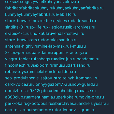
seksuzb.ru
guzywia4kuhnyanazakaz.ru
fabrikaofabrikaokuhny.ru
kuhnyaekuhnyaafabrika.ru
kuhnyaykuhnyayfabrika.ru
e-abis1c.ru
store-brawl-stars.ru
kts-services.ru
dark-sand.ru
sindika-01.ru
sp-life.ru
x-legion.ru
sib-archives.ru
e-abis-1-c.ru
sindika01.ru
venda-festival.ru
store-brawlstars.ru
dooraleksandria.ru
antenna-highly.ru
mine-lab-msk.ru
1-mus.ru
3-sex-porn.ru
ban-damn.ru
purse-factory.ru
viagra-tablet.ru
fasbags.ru
adler-jun.ru
bandamn.ru
fincontech.ru
3sexporn.ru
1mus.ru
darksand.ru
rebus-toys.ru
minelab-msk.ru
rtdco.ru
seo-prodvizhenie-sajtov-stroitelnyh-kompanij.ru
card-voice.ru
rulonnyygazon177.ru
snow-guard.ru
domizbrusa-9x12spb.ru
demaholding.ru
aalse.ru
a380club.ru
argentinamia.ru
perkoka.ru
movie-one.ru
perk-oka.ru
g-octopus.ru
sibarchives.ru
andreislyusar.ru
naruto-x.ru
pursefactory.ru
tor-lyubov-i-grom.ru