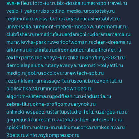
eva-elfie.ru
foto-tur.ru
biz-doska.ru
metropoltravel.ru
veslo-i-yakor.ru
borodino-media.ru
rostotsky.ru
regionufa.ru
weiss-bet.ru
zaryna.ru
casinotablet.ru
universalia.ru
remont-mebeli-moscow.ru
termomur.ru
clubfisher.ru
remstirufa.ru
erdamchi.ru
doramamama.ru
muraviovka-park.ru
worldofwoman.ru
clean-dreams.ru
arkrym.ru
kristinita.ru
dircomputer.ru
healthenter.ru
textexperts.ru
pivnaya-kruzhka.ru
kinofilmy-2021.ru
demolalapaluza.ru
tanyavanya.ru
remstir-tolyatti.ru
msdip.ru
jdol.ru
sokolovr.ru
newtech-spb.ru
rezemkleim.ru
massage-tai.ru
seonub.ru
zvonitut.ru
biolisichka24.ru
mncraft-download.ru
algoritm-sistema.ru
godflesh.ru
ru-industria.ru
zebra-tlt.ru
okna-proficom.ru
erynok.ru
onlinekinospace.ru
startupstudio-fefu.ru
zarges-ru.ru
gegenjustizunrecht.ru
autobalashov.ru
utrovortu.ru
spiski-firm.ru
elara-m.ru
kinomusorka.ru
mkcslava.ru
2bets.ru
vintovoykompressor.ru