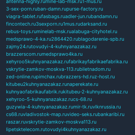
antenna-highly.ru
mine-lab-msk.ru
1-mus.ru
3-sex-porn.ru
ban-damn.ru
purse-factory.ru
viagra-tablet.ru
fasbags.ru
adler-jun.ru
bandamn.ru
fincontech.ru
3sexporn.ru
1mus.ru
darksand.ru
rebus-toys.ru
minelab-msk.ru
alabuga-cityhotel.ru
medsprawo-4-ka.ru
2864420.ru
blagodarenie-spb.ru
zajmy24.ru
tovudyi-4-kuhnyanazakaz.ru
brazzerscom.ru
medsprawo4ka.ru
xehyroo5kuhnyanazakaz.ru
fabrikayfabrikaefabrika.ru
vskrytie-zamkov-moskva-113.ru
biletnadom.ru
zed-online.ru
pimchax.ru
brazzers-hd.ru
z-host.ru
kitubeu2kuhnyanazakaz.ru
naperekate.ru
kuhnyaofabrikaufabrik.ru
kitubeu-2-kuhnyanazakaz.ru
xehyroo-5-kuhnyanazakaz.ru
cs-68.ru
guzywia-4-kuhnyanazakaz.ru
mir-tk.ru
vlknrussia.ru
cs68.ru
vladivostok-map.ru
video-seks.ru
bankaribi.ru
raszar.ru
vskrytie-zamkov-moskva113.ru
lipetsktelecom.ru
tovudyi4kuhnyanazakaz.ru