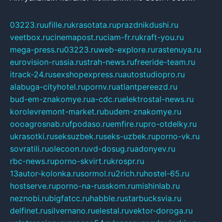
03223.ru
ufille.ru
krasotata.ru
prazdnikdushi.ru
veetbox.ru
cinemapost.ru
ciam-fr.ru
kraft-you.ru
mega-press.ru
03223.ru
web-explore.ru
rastenuya.ru
eurovision-russia.ru
strah-news.ru
freeride-team.ru
itrack-24.ru
sexshopexpress.ru
autostudiopro.ru
alabuga-cityhotel.ru
pornv.ru
atlantpereezd.ru
bud-em-znakomye.ru
a-cdc.ru
elektrostal-news.ru
korolevremont-market.ru
budem-znakomye.ru
oooagrosnab.ru
fpodaso.ru
emfire.ru
pro-otdelky.ru
ukrasotki.ru
seksuzbek.ru
seks-uzbek.ru
porno-vk.ru
sovratili.ru
olecoon.ru
vd-dosug.ru
adonyev.ru
rbc-news.ru
porno-skvirt.ru
krospr.ru
13autor-kolonka.ru
sormol.ru
2rich.ru
hostel-65.ru
hostserve.ru
porno-na-russkom.ru
mishinlab.ru
neznobi.ru
bigfatcc.ru
habble.ru
starbucksvia.ru
delfinet.ru
silvernano.ru
elestal.ru
vektor-doroga.ru