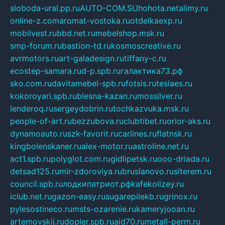
sloboda-ural.pp.ru
AUTO-COM.SU
hohota.net
alimy.ru
online-z.com
aromat-vostoka.ru
otdelkaexp.ru
mobilvest.ru
bbd.net.ru
mebelshop.msk.ru
smp-forum.ru
bastion-td.ru
kosmoscreative.ru
avrmotors.ru
art-galadesign.ru
tiffany-c.ru
ecostep-samara.ru
d-p.spb.ru
галактика73.рф
sko.com.ru
davitamebel-spb.ru
fotsis.ru
tesiaes.ru
kokoroyari.spb.ru
blesna-kazan.ru
mossilver.ru
lenderoq.ru
sergeydobrin.ru
tochkazvuka.msk.ru
people-of-art.ru
bezzubova.ru
clubtibet.ru
orior-aks.ru
dynamoauto.ru
szk-favorit.ru
carlines.ru
flatnsk.ru
kingbolenskaner.ru
alex-motor.ru
astroline.net.ru
act1.spb.ru
polyglot.com.ru
gidlipetsk.ru
ooo-driada.ru
detsad125.ru
mir-zdoroviya.ru
bruslanovo.ru
siterem.ru
council.spb.ru
лодкипатриот.рф
kafekolizey.ru
iclub.net.ru
gazon-easy.ru
sugarepilekb.ru
grinox.ru
pylesostineco.ru
msts-ozarenie.ru
kameryjooan.ru
artemovskij.ru
dopler.spb.ru
aid70.ru
metall-perm.ru