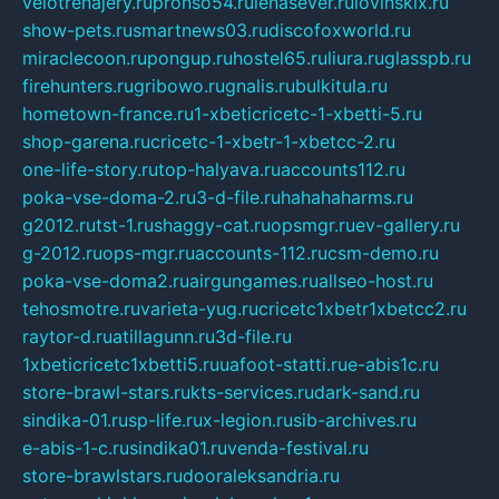
velotrenajery.ru
pronso54.ru
lenasever.ru
lovinskix.ru
show-pets.ru
smartnews03.ru
discofoxworld.ru
miraclecoon.ru
pongup.ru
hostel65.ru
liura.ru
glasspb.ru
firehunters.ru
gribowo.ru
gnalis.ru
bulkitula.ru
hometown-france.ru
1-xbeticricetc-1-xbetti-5.ru
shop-garena.ru
cricetc-1-xbetr-1-xbetcc-2.ru
one-life-story.ru
top-halyava.ru
accounts112.ru
poka-vse-doma-2.ru
3-d-file.ru
hahahaharms.ru
g2012.ru
tst-1.ru
shaggy-cat.ru
opsmgr.ru
ev-gallery.ru
g-2012.ru
ops-mgr.ru
accounts-112.ru
csm-demo.ru
poka-vse-doma2.ru
airgungames.ru
allseo-host.ru
tehosmotre.ru
varieta-yug.ru
cricetc1xbetr1xbetcc2.ru
raytor-d.ru
atillagunn.ru
3d-file.ru
1xbeticricetc1xbetti5.ru
uafoot-statti.ru
e-abis1c.ru
store-brawl-stars.ru
kts-services.ru
dark-sand.ru
sindika-01.ru
sp-life.ru
x-legion.ru
sib-archives.ru
e-abis-1-c.ru
sindika01.ru
venda-festival.ru
store-brawlstars.ru
dooraleksandria.ru