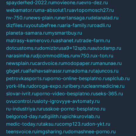
spayderhed-2022.ru
movieone.ru
evro-dez.ru
webamator.ru
ma-absolut1.ru
avtopomosch27.ru
nv-750.ru
news-plain.ru
nertansaga.ru
delanalad.ru
dizfiles.ru
youtubefree.ru
aria-family.ru
roadli.ru
planeta-samara.ru
mysmartbuy.ru
matrasy-kemerovo.ru
ashanet.ru
trade-farm.ru
dotcustoms.ru
domizbrusa9x12spb.ru
autodamp.ru
narasimha.ru
djcommodities.ru
nv750.ru
x-ton.ru
newsplain.ru
cardvoice.ru
modopaper.ru
manunae.ru
gbget.ru
alfeihavsalnassr.ru
madoma.ru
tajuncos.ru
petrovkasports.ru
porno-online-besplatno.ru
splclub.ru
york-life.ru
doroga-expo.ru
ribery.ru
cleanmedicine.ru
slovar-ivrit.ru
porno-video-besplatno.ru
seks-365.ru
ovucontrol.ru
sloty-igrovyye-avtomaty.ru
ru-industriya.ru
russkoe-porno-besplatno.ru
belgorod-day.ru
digilith.ru
pichkurovlab.ru
medic-today.ru
taksu.ru
comp123.ru
don-ykt.ru
teensvoice.ru
imgsharing.ru
domashnee-porno.ru