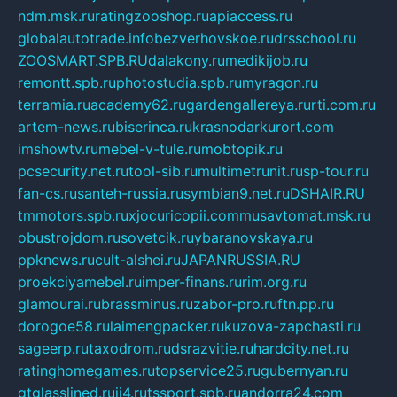
ndm.msk.ru
ratingzooshop.ru
apiaccess.ru
globalautotrade.info
bezverhovskoe.ru
drsschool.ru
ZOOSMART.SPB.RU
dalakony.ru
medikijob.ru
remontt.spb.ru
photostudia.spb.ru
myragon.ru
terramia.ru
academy62.ru
gardengallereya.ru
rti.com.ru
artem-news.ru
biserinca.ru
krasnodarkurort.com
imshowtv.ru
mebel-v-tule.ru
mobtopik.ru
pcsecurity.net.ru
tool-sib.ru
multimetrunit.ru
sp-tour.ru
fan-cs.ru
santeh-russia.ru
symbian9.net.ru
DSHAIR.RU
tmmotors.spb.ru
xjocuricopii.com
musavtomat.msk.ru
obustrojdom.ru
sovetcik.ru
ybaranovskaya.ru
ppknews.ru
cult-alshei.ru
JAPANRUSSIA.RU
proekciyamebel.ru
imper-finans.ru
rim.org.ru
glamourai.ru
brassminus.ru
zabor-pro.ru
ftn.pp.ru
dorogoe58.ru
laimengpacker.ru
kuzova-zapchasti.ru
sageerp.ru
taxodrom.ru
dsrazvitie.ru
hardcity.net.ru
ratinghomegames.ru
topservice25.ru
gubernyan.ru
gtglasslined.ru
ii4.ru
tssport.spb.ru
andorra24.com